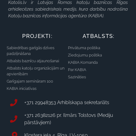
Katolis.lv ir Latvijas Romas katoļu baznīcas Rīgas
arhidiecēzes sabiedriskais medijs, kura darbību nodrošina
Katoļu baznīcas informācijas aģentūra (KABIA).
PROJEKTI:
ATBALSTS:
Sabiedrības garīgās dzīves
Privātuma politika
padziļināšana
Ziedojumu politika
Atbalsts baznīcu atjaunošanai
KABIA Komanda
Atbalsts katoļu organizācijām un
Par KABIA
apvienībām
Sazināties
Garīgajam semināram 100
KABIA iniciatīvas
+371 29948353 Arhibīskapa sekretariāts
+371 26382126 pr. Ilmārs Tolstovs (Mediju
pārstāvjiem)
Klostera iela 4, Rīga, LV-1050