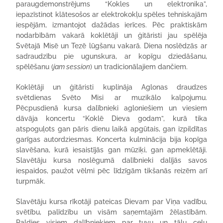
paraugdemonstrējums “Kokles un elektronika”,
iepazīstinot klātesošos ar elektrokokļu spēles tehniskajām
iespējām, izmantojot dažādas ierīces. Pēc praktiskām
nodarbībām vakarā koklētāji un ģitāristi jau spēlēja
Svētajā Misē un Tezē lūgšanu vakarā. Diena noslēdzās ar
sadraudzību pie ugunskura, ar kopīgu dziedāšanu,
spēlēšanu (
jam session
) un tradicionālajiem dančiem.
Koklētāji un ģitāristi kuplināja Aglonas draudzes
svētdienas Svēto Misi ar muzikālo kalpojumu.
Pēcpusdienā kursa dalībnieki agloniešiem un viesiem
dāvāja koncertu “Koklē Dieva godam”, kurā tika
atspoguļots gan pāris dienu laikā apgūtais, gan izpildītas
garīgas autordziesmas. Koncerta kulminācija bija kopīga
slavēšana, kurā iesaistījās gan mūziķi, gan apmeklētāji.
Slavētāju kursa noslēgumā dalībnieki dalījās savos
iespaidos, paužot vēlmi pēc līdzīgām tikšanās reizēm arī
turpmāk.
Slavētāju kursa rīkotāji pateicas Dievam par Viņa vadību,
svētību, palīdzību un visām saņemtajām žēlastībām.
Paldies visiem dalībniekiem par tuvu un tālu ceļu