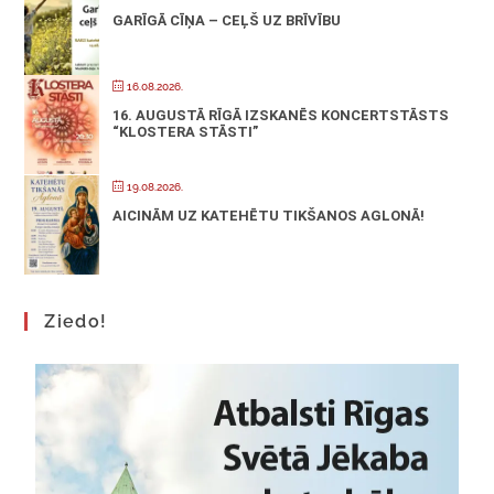
GARĪGĀ CĪŅA – CEĻŠ UZ BRĪVĪBU
16.08.2026.
16. AUGUSTĀ RĪGĀ IZSKANĒS KONCERTSTĀSTS
“KLOSTERA STĀSTI”
19.08.2026.
AICINĀM UZ KATEHĒTU TIKŠANOS AGLONĀ!
Ziedo!