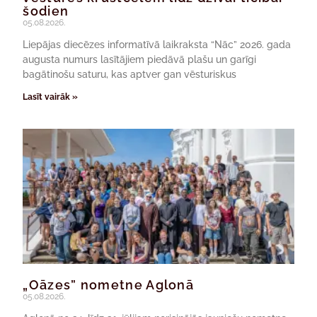
šodien
05.08.2026.
Liepājas diecēzes informatīvā laikraksta “Nāc” 2026. gada
augusta numurs lasītājiem piedāvā plašu un garīgi
bagātinošu saturu, kas aptver gan vēsturiskus
Lasīt vairāk »
„Oāzes” nometne Aglonā
05.08.2026.