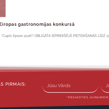
ā Eiropas gastronomijas konkursā
sā “Cupi’s Spoon 2026”! OBLIGĀTA IEPRIEKŠĒJĀ PIETEIKŠANĀS LĪDZ 17
S PIRMAIS:
*PIESAKOTIES JAUNUMIEM,