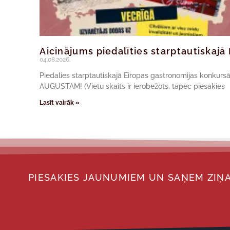
Aicinājums piedalīties starptautiskaj
04.08.2026.
Piedalies starptautiskajā Eiropas gastronomijas konkur
AUGUSTAM! (Vietu skaits ir ierobežots, tāpēc piesakies
Lasīt vairāk »
PIESAKIES JAUNUMIEM UN SAŅEM ZIŅA