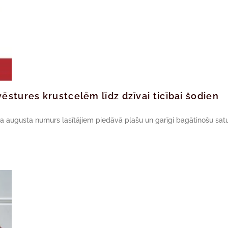
ēstures krustcelēm līdz dzīvai ticībai šodien
da augusta numurs lasītājiem piedāvā plašu un garīgi bagātinošu satu