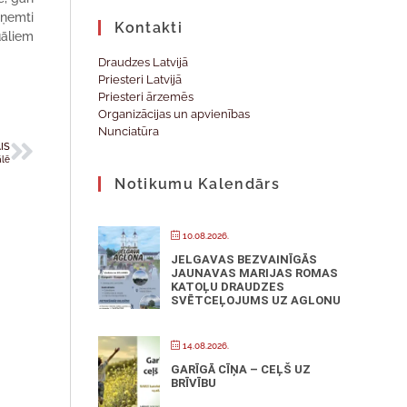
aņemti
Kontakti
uāliem
Draudzes Latvijā
Priesteri Latvijā
Priesteri ārzemēs
Organizācijas un apvienības
Nunciatūra
IS
ālē
Notikumu Kalendārs
10.08.2026.
JELGAVAS BEZVAINĪGĀS
JAUNAVAS MARIJAS ROMAS
KATOĻU DRAUDZES
SVĒTCEĻOJUMS UZ AGLONU
14.08.2026.
GARĪGĀ CĪŅA – CEĻŠ UZ
BRĪVĪBU