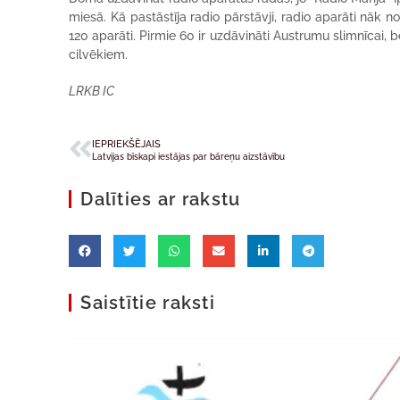
miesā. Kā pastāstīja radio pārstāvji, radio aparāti nāk n
120 aparāti. Pirmie 60 ir uzdāvināti Austrumu slimnīcai, b
cilvēkiem.
LRKB IC
IEPRIEKŠĒJAIS
Latvijas bīskapi iestājas par bāreņu aizstāvību
Dalīties ar rakstu
Saistītie raksti