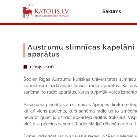
Sākums
Austrumu slimnīcas kapelāni 
aparātus
1 jūnijs, 2016
Šodien Rīgas Austrumu klīniskās universitātes slimnīcu
kapelāniem uzdāvinātu īpašus radio aparātus. Kā pastā
saņēma 60 radio aparātus, kurus turpmāk varēs izmantot
Pasākumā piedalījās arī slimnīcas Aprūpes direktore Reg
kā arī viens pacients, kurš saņēma radio un to izmēģināj
nevarot gulēt, jo dzirdot apkārtējo radītos trokšņus. V
viņš bija priecīgs saņemt “Radio Marija” dāvināto radio. T
Doma uzdāvināt radio aparātus radās, jo “Radio Marija” 