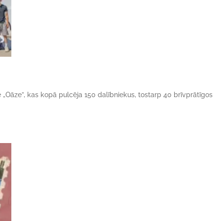
ne „Oāze”, kas kopā pulcēja 150 dalībniekus, tostarp 40 brīvprātīgos