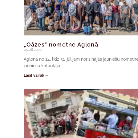
„Oāzes” nometne Aglonā
05.08.2026.
Aglonā no 24. līdz 31. jūlijam norisinājās jauniešu nomet
jauniešu kalpotāju
Lasīt vairāk »