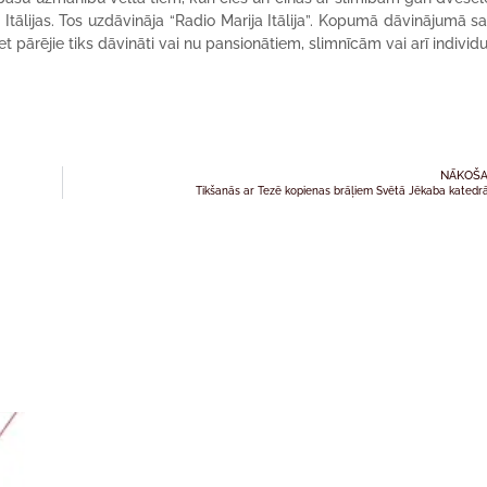
o Itālijas. Tos uzdāvināja “Radio Marija Itālija”. Kopumā dāvinājumā s
et pārējie tiks dāvināti vai nu pansionātiem, slimnīcām vai arī individ
NĀKOŠA
Tikšanās ar Tezē kopienas brāļiem Svētā Jēkaba katedr