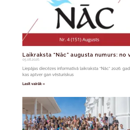
Laikraksta “Nāc” augusta numurs: no v
05.08.2026.
Liepājas diecēzes informatīvā laikraksta “Nāc” 2026. ga
kas aptver gan vēsturiskus
Lasīt vairāk »