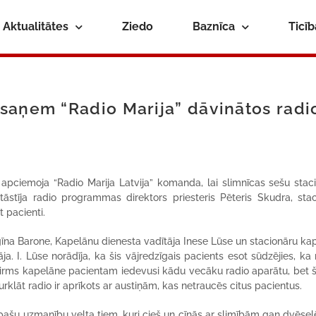
Aktualitātes
Ziedo
Baznīca
Ticī
saņem “Radio Marija” dāvinātos radi
 apciemoja “Radio Marija Latvija” komanda, lai slimnīcas sešu stac
stīja radio programmas direktors priesteris Pēteris Skudra, stac
 pacienti.
īna Barone, Kapelānu dienesta vadītāja Inese Lūse un stacionāru kap
a. I. Lūse norādīja, ka šis vājredzīgais pacients esot sūdzējies, ka 
ispirms kapelāne pacientam iedevusi kādu vecāku radio aparātu, bet 
urklāt radio ir aprīkots ar austiņām, kas netraucēs citus pacientus.
īpašu uzmanību velta tiem, kuri cieš un cīnās ar slimībām gan dvēsel