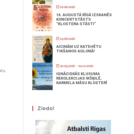
16.08.2026.
16. AUGUSTĀ RĪGĀ IZSKANĒS
KONCERTSTĀSTS
“KLOSTERA STĀSTI”
19.08.2026.
AICINĀM UZ KATEHĒTU
TIKŠANOS AGLONĀ!
30.09.2026.
- 04.10.2026.
ru,
IGNĀCISKĀS KLUSUMA
REKOLEKCIJAS IKŠĶILĒ,
KARMELA MĀSU KLOSTERĪ
Ziedo!