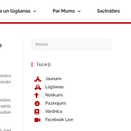
ba un lūgšanas
Par Mums
Sazināties
o
Īsceļi
ionāru
Jaunumi
ionāri
Lūgšanas
Notikumi
elāni,
Paziņojumi
naktīs
Vārdnīca
šodien
Facebook Live
ē, gan