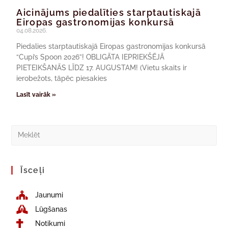
Aicinājums piedalīties starptautiskajā
Eiropas gastronomijas konkursā
04.08.2026.
Piedalies starptautiskajā Eiropas gastronomijas konkursā
“Cupi’s Spoon 2026”! OBLIGĀTA IEPRIEKŠĒJĀ
PIETEIKŠANĀS LĪDZ 17. AUGUSTAM! (Vietu skaits ir
ierobežots, tāpēc piesakies
Lasīt vairāk »
Īsceļi
Jaunumi
Lūgšanas
Notikumi