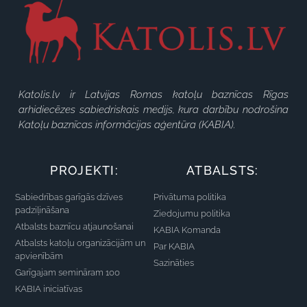
Katolis.lv ir Latvijas Romas katoļu baznīcas Rīgas
arhidiecēzes sabiedriskais medijs, kura darbību nodrošina
Katoļu baznīcas informācijas aģentūra (KABIA).
PROJEKTI:
ATBALSTS:
Sabiedrības garīgās dzīves
Privātuma politika
padziļināšana
Ziedojumu politika
Atbalsts baznīcu atjaunošanai
KABIA Komanda
Atbalsts katoļu organizācijām un
Par KABIA
apvienībām
Sazināties
Garīgajam semināram 100
KABIA iniciatīvas