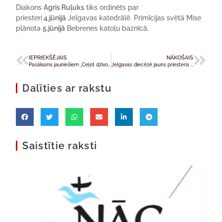
Diakons
Agris Ruļuks
tiks ordinēts par
priesteri
4.jūnijā
Jelgavas katedrālē. Primīcijas svētā Mise
plānota
5.jūnijā
Bebrenes katoļu baznīcā.
IEPRIEKŠĒJAIS
NĀKOŠAIS
Pasākums jauniešiem „Ceļot dzīvos tiltus” Liepājā
Jelgavas diecēzē jauns priesteris – Agris Ruļuks
Dalīties ar rakstu
Saistītie raksti