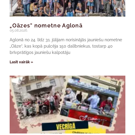
„Oāzes” nometne Aglonā
05.08.2026.
Aglonā no 24. līdz 31. jūlijam norisinājās jauniešu nometne
„Oāze”, kas kopā pulcēja 150 dalībniekus, tostarp 40
brīvprātīgos jauniešu kalpotāju
Lasīt vairāk »