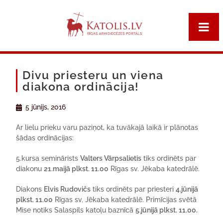
Divu priesteru un viena
diakona ordinācija!
5 jūnijs, 2016
Ar lielu prieku varu paziņot, ka tuvākajā laikā ir plānotas
šādas ordinācijas:
5.kursa seminārists
Valters Vārpsalietis
tiks ordinēts par
diakonu
21.maijā plkst. 11.00
Rīgas sv. Jēkaba katedrālē.
Diakons
Elvis Rudovičs
tiks ordinēts par priesteri
4.jūnijā
plkst. 11.00
Rīgas sv. Jēkaba katedrālē. Primīcijas svētā
Mise notiks Salaspils katoļu baznīcā
5.jūnijā plkst. 11.00.