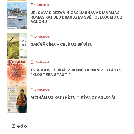
10.08.2026.
JELGAVAS BEZVAINĪGĀS JAUNAVAS MARIJAS
ROMAS KATOĻU DRAUDZES SVĒTCEĻOJUMS UZ
AGLONU
14.08.2026.
GARĪGĀ CĪŅA – CEĻŠ UZ BRĪVĪBU
16.08.2026.
16. AUGUSTĀ RĪGĀ IZSKANĒS KONCERTSTĀSTS
“KLOSTERA STĀSTI”
19.08.2026.
AICINĀM UZ KATEHĒTU TIKŠANOS AGLONĀ!
Ziedo!