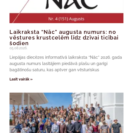
Laikraksta “Nāc” augusta numurs: no
vēstures krustcelēm līdz dzīvai ticībai
šodien
05.08.2026.
Liepājas diecēzes informatīvā laikraksta “Nāc” 2026. gada
augusta numurs lasītājiem piedāvā plašu un garīgi
bagātinošu saturu, kas aptver gan vēsturiskus
Lasīt vairāk »