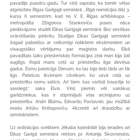
pavadīja pusotru gadu. Tur viņš saprata, ka tomēr vēlas
atgriezties Rīgas Garīgajā seminārā. „Rīgā nomācījos līdz 3.
kursa II semestrim, kad no V. E. Rīgas arhibīskapa –
metropolīta Zbigņeva Stankeviča puses nāca
piedāvājums studēt Elkas Garīgajā seminārā. Bez sevišķas
svārstīšanās piekritu. Studijas Elkas Garīgajā seminārā
šogad pabeidzu ar veiksmīgi noliktiem eksāmeniem un
visaugstāko vērtējumu par maģistra darbu. Elkā
pavadītais laiks priesteriskās formācijas ziņā man bija ļoti
auglīgs. Kopā mans ceļš uz priesterību ilga deviņus
gadus. Esmu pateicīgs Dievam, ka tas bija tieši tāds un tik
ilgs. Pateicos ikvienam cilvēkam, ko savā ceļā uz
priesterību esmu saticis. Arī tiem, kas varbūt traucēja to
sasniegt,” saka Elvis. Viņš piemin vēl vairākus
garīdzniekus, kas ir stiprinājuši viņa aicinājumu uz
priesterību: Andri Blūmu, Edvardu Pavlovski, jau mūžībā
esošo Artūru Krištapoviču. Akcentē arī draudzību ar
semināristiem.
Uz ordinācijas svētkiem Jēkaba katedrālē bija ieradies arī
Elkas Garīgā semināra rektors pr. Antonijs Skovroņskis,