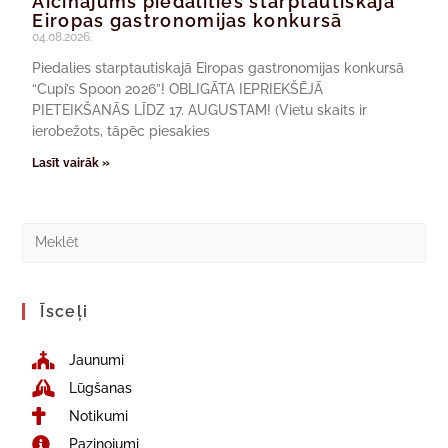
Aicinājums piedalīties starptautiskajā
Eiropas gastronomijas konkursā
04.08.2026.
Piedalies starptautiskajā Eiropas gastronomijas konkursā
“Cupi’s Spoon 2026”! OBLIGĀTA IEPRIEKŠĒJĀ
PIETEIKŠANĀS LĪDZ 17. AUGUSTAM! (Vietu skaits ir
ierobežots, tāpēc piesakies
Lasīt vairāk »
Īsceļi
Jaunumi
Lūgšanas
Notikumi
Paziņojumi