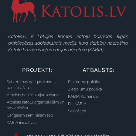
Katolis.lv ir Latvijas Romas katoļu baznīcas Rīgas
arhidiecēzes sabiedriskais medijs, kura darbību nodrošina
Katoļu baznīcas informācijas aģentūra (KABIA).
PROJEKTI:
ATBALSTS:
Sabiedrības garīgās dzīves
Privātuma politika
padziļināšana
Ziedojumu politika
Atbalsts baznīcu atjaunošanai
KABIA Komanda
Atbalsts katoļu organizācijām un
Par KABIA
apvienībām
Sazināties
Garīgajam semināram 100
KABIA iniciatīvas