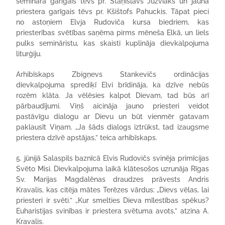
semināra garīgais tēvs pr. Staņislavs Juzviaks un jaunā
priestera garīgais tēvs pr. Kšištofs Pahuckis. Tāpat pieci
no astoņiem Elvja Rudoviča kursa biedriem, kas
priesterības svētības saņēma pirms mēneša Elkā, un liels
pulks semināristu, kas skaisti kuplināja dievkalpojuma
liturģiju.
Arhibīskaps Zbigņevs Stankevičs ordinācijas
dievkalpojuma sprediķī Elvi brīdināja, ka dzīve nebūs
rozēm klāta. Ja vēlēsies kalpot Dievam, tad būs arī
pārbaudījumi. Viņš aicināja jauno priesteri veidot
pastāvīgu dialogu ar Dievu un būt vienmēr gatavam
paklausīt Viņam. „Ja šāds dialogs iztrūkst, tad izaugsme
priestera dzīvē apstājas,” teica arhibīskaps.
5. jūnijā Salaspils baznīcā Elvis Rudovičs svinēja primīcijas
Svēto Misi. Dievkalpojuma laikā klātesošos uzrunāja Rīgas
Sv. Marijas Magdalēnas draudzes prāvests Andris
Kravalis, kas citēja mātes Terēzes vārdus: „Dievs vēlas, lai
priesteri ir svēti.” „Kur smelties Dieva mīlestības spēkus?
Euharistijas svinības ir priestera svētuma avots,” atzina A.
Kravalis.