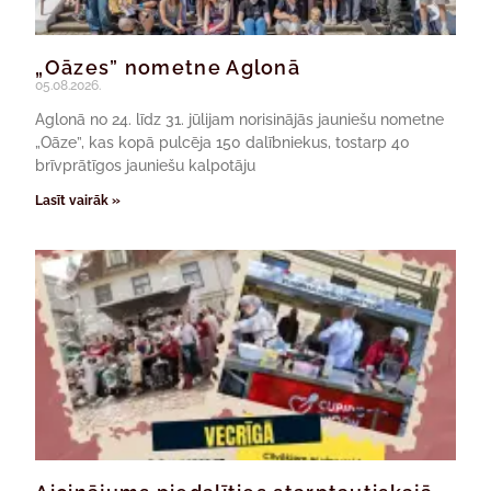
„Oāzes” nometne Aglonā
05.08.2026.
Aglonā no 24. līdz 31. jūlijam norisinājās jauniešu nometne
„Oāze”, kas kopā pulcēja 150 dalībniekus, tostarp 40
brīvprātīgos jauniešu kalpotāju
Lasīt vairāk »