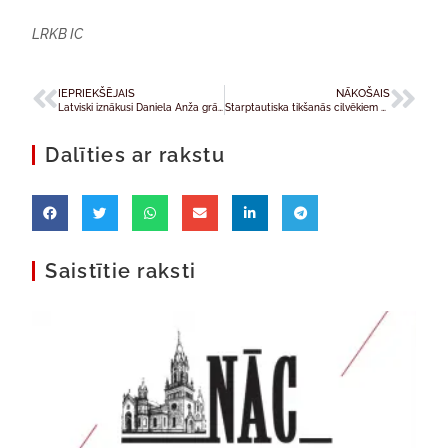
LRKB IC
IEPRIEKŠĒJAIS
NĀKOŠAIS
Latviski iznākusi Daniela Anža grāmata “Mīlestība, kas dziedina brūces”
Starptautiska tikšanās cilvēkiem ar īpašam vajadzībām Medžugorjē
Dalīties ar rakstu
Saistītie raksti