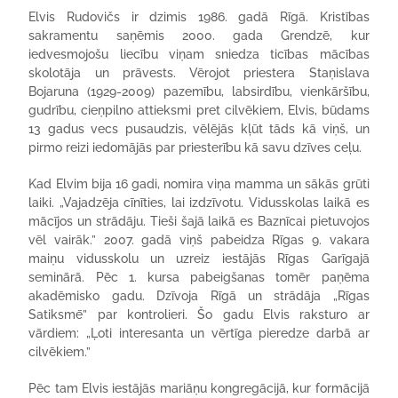
Elvis Rudovičs ir dzimis 1986. gadā Rīgā. Kristības
sakramentu saņēmis 2000. gada Grendzē, kur
iedvesmojošu liecību viņam sniedza ticības mācības
skolotāja un prāvests. Vērojot priestera Staņislava
Bojaruna (1929-2009) pazemību, labsirdību, vienkāršību,
gudrību, cieņpilno attieksmi pret cilvēkiem, Elvis, būdams
13 gadus vecs pusaudzis, vēlējās kļūt tāds kā viņš, un
pirmo reizi iedomājās par priesterību kā savu dzīves ceļu.
Kad Elvim bija 16 gadi, nomira viņa mamma un sākās grūti
laiki. „Vajadzēja cīnīties, lai izdzīvotu. Vidusskolas laikā es
mācījos un strādāju. Tieši šajā laikā es Baznīcai pietuvojos
vēl vairāk.” 2007. gadā viņš pabeidza Rīgas 9. vakara
maiņu vidusskolu un uzreiz iestājās Rīgas Garīgajā
seminārā. Pēc 1. kursa pabeigšanas tomēr paņēma
akadēmisko gadu. Dzīvoja Rīgā un strādāja „Rīgas
Satiksmē” par kontrolieri. Šo gadu Elvis raksturo ar
vārdiem: „Ļoti interesanta un vērtīga pieredze darbā ar
cilvēkiem.”
Pēc tam Elvis iestājās mariāņu kongregācijā, kur formācijā