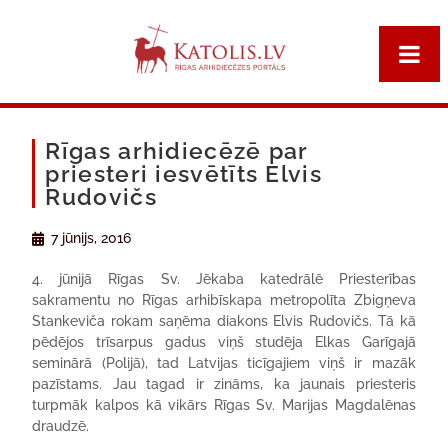
Rīgas arhidiecēzē par
priesteri iesvētīts Elvis
Rudovičs
7 jūnijs, 2016
4. jūnijā Rīgas Sv. Jēkaba katedrālē Priesterības
sakramentu no Rīgas arhibīskapa metropolīta Zbigņeva
Stankeviča rokam saņēma diakons Elvis Rudovičs. Tā kā
pēdējos trīsarpus gadus viņš studēja Elkas Garīgajā
seminārā (Polijā), tad Latvijas ticīgajiem viņš ir mazāk
pazīstams. Jau tagad ir zināms, ka jaunais priesteris
turpmāk kalpos kā vikārs Rīgas Sv. Marijas Magdalēnas
draudzē.