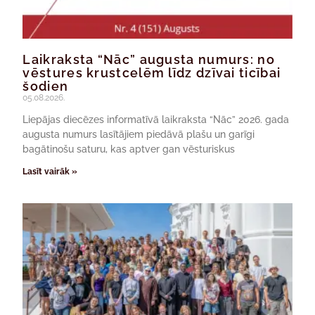
Laikraksta “Nāc” augusta numurs: no
vēstures krustcelēm līdz dzīvai ticībai
šodien
05.08.2026.
Liepājas diecēzes informatīvā laikraksta “Nāc” 2026. gada
augusta numurs lasītājiem piedāvā plašu un garīgi
bagātinošu saturu, kas aptver gan vēsturiskus
Lasīt vairāk »