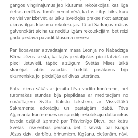
garīgos vingrinājumus jeb klusuma rekolekcijas, kas ilga
četras nedēļas. Tomēr, ņemot vērā, ka tas ir ilgs laiks, kuru
ne visi var izbrīvēt, ar laiku izveidojās prakse rīkot astoņas
dienas ilgas klusuma rekolekcijas. Tā arī Sarkaņos māsas
galvenokārt aicina uz nedēļu ilgām rekolekcijām, bet reizi
gadā piedāvā pavadīt klusumā mēnesi.
Par šopavasar aizvadītajām māsa Leonija no Nabadzīgā
Bērna Jēzus raksta, ka tajās piedalījušies pieci latvieši un
pieci lietuvieši, tāpēc aizlūgumi Svētās Mises laikā
skanējuši abās valodās. Turklāt pasākums bija
ekumenisks, jo piedalījās arī divas luterānes.
Katra diena sākās ar jezuītu tēva vadīto konferenci, bet
turpmākās stundas bija piepildītas ar meditācijām no
norādītajiem Svēto Rakstu tekstiem, ar Vissvētākā
Sakramenta adorāciju un pastaigām dabā. Tēva
Aļģimanta konferences un sprediķi rekolekciju dalībniekus
ieveda dziļākā izpratnē par Trīsvienīgo Dievu, par katru
Svētās Trīsvienības personu, bet it sevišķi par Kunga
Jēzus dzīvi, darbību, brīnumiem, lūgšanu, ciešanām, nāvi,