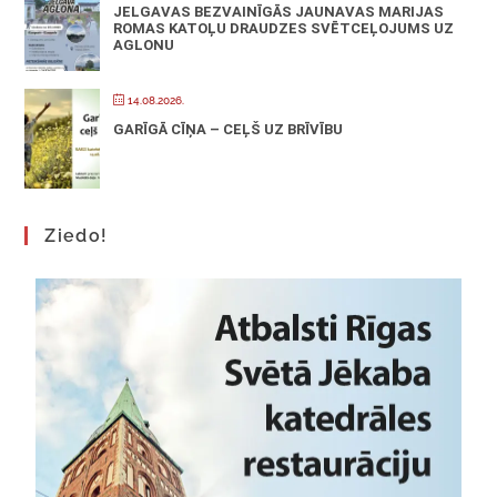
JELGAVAS BEZVAINĪGĀS JAUNAVAS MARIJAS
ROMAS KATOĻU DRAUDZES SVĒTCEĻOJUMS UZ
AGLONU
14.08.2026.
GARĪGĀ CĪŅA – CEĻŠ UZ BRĪVĪBU
Ziedo!