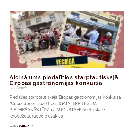
Aicinājums piedalīties starptautiskajā
Eiropas gastronomijas konkursā
04.08.2026.
Piedalies starptautiskajā Eiropas gastronomijas konkursā
“Cupi’s Spoon 2026”! OBLIGĀTA IEPRIEKŠĒJĀ
PIETEIKŠANĀS LĪDZ 17. AUGUSTAM! (Vietu skaits ir
ierobežots, tāpēc piesakies
Lasīt vairāk »