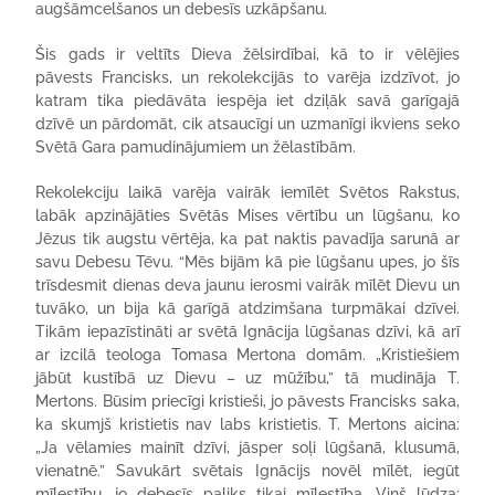
augšāmcelšanos un debesīs uzkāpšanu.
Šis gads ir veltīts Dieva žēlsirdībai, kā to ir vēlējies
pāvests Francisks, un rekolekcijās to varēja izdzīvot, jo
katram tika piedāvāta iespēja iet dziļāk savā garīgajā
dzīvē un pārdomāt, cik atsaucīgi un uzmanīgi ikviens seko
Svētā Gara pamudinājumiem un žēlastībām.
Rekolekciju laikā varēja vairāk iemīlēt Svētos Rakstus,
labāk apzinājāties Svētās Mises vērtību un lūgšanu, ko
Jēzus tik augstu vērtēja, ka pat naktis pavadīja sarunā ar
savu Debesu Tēvu. “Mēs bijām kā pie lūgšanu upes, jo šīs
trīsdesmit dienas deva jaunu ierosmi vairāk mīlēt Dievu un
tuvāko, un bija kā garīgā atdzimšana turpmākai dzīvei.
Tikām iepazīstināti ar svētā Ignācija lūgšanas dzīvi, kā arī
ar izcilā teologa Tomasa Mertona domām. „Kristiešiem
jābūt kustībā uz Dievu – uz mūžību,” tā mudināja T.
Mertons. Būsim priecīgi kristieši, jo pāvests Francisks saka,
ka skumjš kristietis nav labs kristietis. T. Mertons aicina:
„Ja vēlamies mainīt dzīvi, jāsper soļi lūgšanā, klusumā,
vienatnē.” Savukārt svētais Ignācijs novēl mīlēt, iegūt
mīlestību, jo debesīs paliks tikai mīlestība. Viņš lūdza: