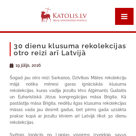
30 dienu klusuma rekolekcijas
otro reizi arī Latvijā
19 jūlijs, 2016
Šogad jau otro reizi Sarkaņos, Dzīvības Mātes rekolekciju
mājā notika mēnesi garas ignāciskās klusuma
rekolekcijas, kuras vadīja jezuītu tēvs Aļģimants Gudaitis
un Euharistiskā Jēzus kongregācijas māsa Brigita. Kā
pastāstīja māsa Brigita, nedēļu ilgas klusuma rekolekcijas
māsas vada jau desmit gadus, bet pirms gada uzsākta
prakse kopā ar jezuītu tēviem arī Latvijā rīkot 30 dienu
rekolekcijas.
Svētais Ignācijs no Lojolas vispirms izveidoja savus