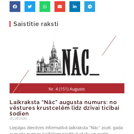
Saistītie raksti
Laikraksta “Nāc” augusta numurs: no
vēstures krustcelēm līdz dzīvai ticībai
šodien
05.08.2026.
Liepājas diecēzes informatīvā laikraksta “Nāc” 2026. gada
augusta numurs lasītājiem piedāvā plašu un garīgi