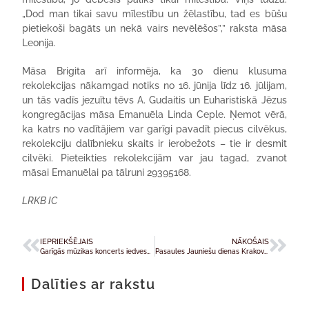
„Dod man tikai savu mīlestību un žēlastību, tad es būšu
pietiekoši bagāts un nekā vairs nevēlēšos”,” raksta māsa
Leonija.
Māsa Brigita arī informēja, ka 30 dienu klusuma
rekolekcijas nākamgad notiks no 16. jūnija līdz 16. jūlijam,
un tās vadīs jezuītu tēvs A. Gudaitis un Euharistiskā Jēzus
kongregācijas māsa Emanuēla Linda Ceple. Ņemot vērā,
ka katrs no vadītājiem var garīgi pavadīt piecus cilvēkus,
rekolekciju dalībnieku skaits ir ierobežots – tie ir desmit
cilvēki. Pieteikties rekolekcijām var jau tagad, zvanot
māsai Emanuēlai pa tālruni 29395168.
LRKB IC
IEPRIEKŠĒJAIS
NĀKOŠAIS
Garīgās mūzikas koncerts iedvesmo
Pasaules Jauniešu dienas Krakovā ar Jelgavas diecēzi
Dalīties ar rakstu