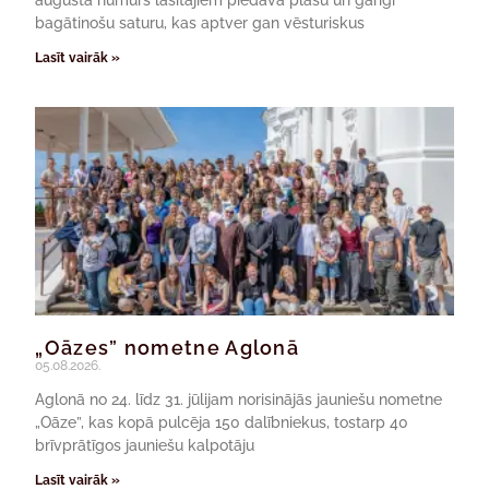
bagātinošu saturu, kas aptver gan vēsturiskus
Lasīt vairāk »
„Oāzes” nometne Aglonā
05.08.2026.
Aglonā no 24. līdz 31. jūlijam norisinājās jauniešu nometne
„Oāze”, kas kopā pulcēja 150 dalībniekus, tostarp 40
brīvprātīgos jauniešu kalpotāju
Lasīt vairāk »