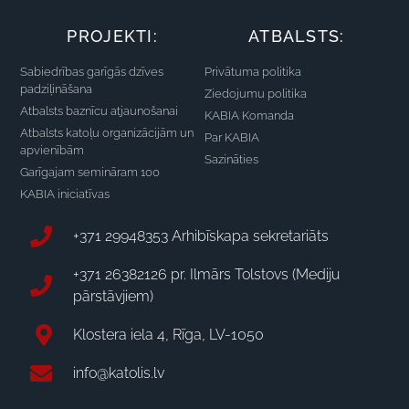
PROJEKTI:
ATBALSTS:
Sabiedrības garīgās dzīves
Privātuma politika
padziļināšana
Ziedojumu politika
Atbalsts baznīcu atjaunošanai
KABIA Komanda
Atbalsts katoļu organizācijām un
Par KABIA
apvienībām
Sazināties
Garīgajam semināram 100
KABIA iniciatīvas
+371 29948353 Arhibīskapa sekretariāts
+371 26382126 pr. Ilmārs Tolstovs (Mediju
pārstāvjiem)
Klostera iela 4, Rīga, LV-1050
info@katolis.lv