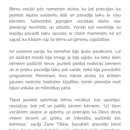
Bērnu vecāki pēc nometnes atzina, ka ļoti priecājas, ka
jaunieši iejutās asistentu ādā un pavadīja laiku ar viņu
bērniem. Sabiedrībā joprojām sociālais darbs nav
pienācīgi novērtēts un attīstīts. Vecāki ļoti novērtēja šo
iespēju pavadīt laiku sarunās ar citām mammām, kā arī
sajust, ka kādam rūp šo bērnu un ģimeņu vajadzības.
Arī asistenti sacīja, ka nometne bija īpašs pasākums. Lai
arī dažkārt morāli bija smagi, jo bija sajūta, ka neko šiem
bērniem palīdzēt nevar, jaunieši pilnībā nodevās bērniem
un ar prieku pavadīja laiku pat vairāk, nekā bija paredzēts
programmā. Piemēram, Ieva Jokste atzina, ka brīžiem
jutusies nedroša, baidoties kļūdīties, tomēr pieredze esot
bijusi unikāla un mīlestības pilna.
Tāpat jaunieši apbrīnoja bērnu vecākus, kas upurējas,
nesūdzas, bet mīl un palīdz saviem bērniem. “Uz šiem
vecākiem skatos ar apbrīnu, un priecājos, ka Dievs devis
viņiem drosmi un spēku, un mīlestību audzināt šos
bērniņus,” sacīja Zane Tiltiņa. Savukārt atsevišķi bērni