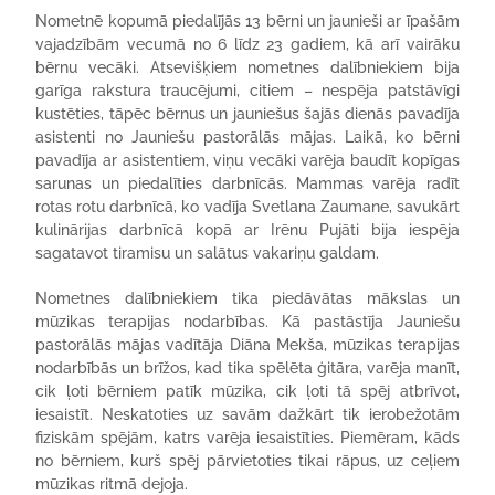
Nometnē kopumā piedalījās 13 bērni un jaunieši ar īpašām
vajadzībām vecumā no 6 līdz 23 gadiem, kā arī vairāku
bērnu vecāki. Atsevišķiem nometnes dalībniekiem bija
garīga rakstura traucējumi, citiem – nespēja patstāvīgi
kustēties, tāpēc bērnus un jauniešus šajās dienās pavadīja
asistenti no Jauniešu pastorālās mājas. Laikā, ko bērni
pavadīja ar asistentiem, viņu vecāki varēja baudīt kopīgas
sarunas un piedalīties darbnīcās. Mammas varēja radīt
rotas rotu darbnīcā, ko vadīja Svetlana Zaumane, savukārt
kulinārijas darbnīcā kopā ar Irēnu Pujāti bija iespēja
sagatavot tiramisu un salātus vakariņu galdam.
Nometnes dalībniekiem tika piedāvātas mākslas un
mūzikas terapijas nodarbības. Kā pastāstīja Jauniešu
pastorālās mājas vadītāja Diāna Mekša, mūzikas terapijas
nodarbībās un brīžos, kad tika spēlēta ģitāra, varēja manīt,
cik ļoti bērniem patīk mūzika, cik ļoti tā spēj atbrīvot,
iesaistīt. Neskatoties uz savām dažkārt tik ierobežotām
fiziskām spējām, katrs varēja iesaistīties. Piemēram, kāds
no bērniem, kurš spēj pārvietoties tikai rāpus, uz ceļiem
mūzikas ritmā dejoja.