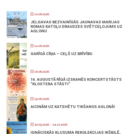
10.08.2026.
JELGAVAS BEZVAINĪGĀS JAUNAVAS MARIJAS
ROMAS KATOĻU DRAUDZES SVĒTCEĻOJUMS UZ
AGLONU
14.08.2026.
GARĪGĀ CĪŅA – CEĻŠ UZ BRĪVĪBU
16.08.2026.
16. AUGUSTĀ RĪGĀ IZSKANĒS KONCERTSTĀSTS
“KLOSTERA STĀSTI”
19.08.2026.
AICINĀM UZ KATEHĒTU TIKŠANOS AGLONĀ!
30.09.2026.
- 04.10.2026.
IGNĀCISKĀS KLUSUMA REKOLEKCIJAS IKŠĶILĒ,