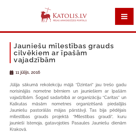
Jauniešu mīlestības grauds
cilvēkiem ar īpašām
vajadzībām
11 jūlijs, 2016
Jūlija sākumā rekolekciju mājā “Dzintari” jau trešo gadu
norisinājās nometne bērniem un jauniešiem ar īpašām
vajadzībām. Šogad sadarbībā ar organizāciju “Caritas” un
Kalkutas māsām nometnes organizēšanā piedalījās
Jauniešu pastorālās mājas pārstāvji. Tas bija pēdējais
mīlestības grauds projektā “Mīlestības graudi”, kuru
jaunieši īstenoja, gatavojoties Pasaules Jauniešu dienām
Krakovā.