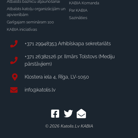
Atbalsts baznīcu atjaunošanai
KABIA Komanda
Atbalsts katoļu organizācijām un
Par KABIA
apvienībām
Sazināties
Garīgajam semināram 100
KABIA iniciatīvas
+371 29948353 Arhibīskapa sekretariāts
+371 26382126 pr. Ilmārs Tolstovs (Mediju
pārstāvjiem)
Klostera iela 4, Rīga, LV-1050
info@katolis.lv
© 2026 Katolis.lv KABIA