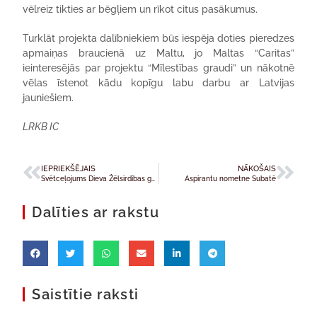
vēlreiz tikties ar bēgļiem un rīkot citus pasākumus.
Turklāt projekta dalībniekiem būs iespēja doties pieredzes
apmaiņas braucienā uz Maltu, jo Maltas “Caritas”
ieinteresējās par projektu “Mīlestības graudi” un nākotnē
vēlas īstenot kādu kopīgu labu darbu ar Latvijas
jauniešiem.
LRKB IC
IEPRIEKŠĒJAIS
NĀKOŠAIS
Svētceļojums Dieva Žēlsirdības gadā uz Poliju
Aspirantu nometne Subatē
Dalīties ar rakstu
Saistītie raksti