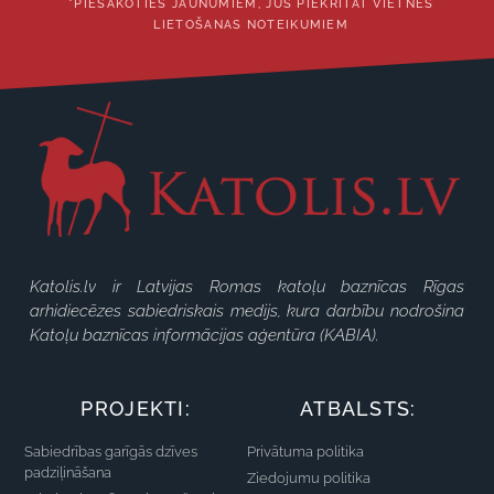
*PIESAKOTIES JAUNUMIEM, JŪS PIEKRĪTAT VIETNES
LIETOŠANAS NOTEIKUMIEM
Katolis.lv ir Latvijas Romas katoļu baznīcas Rīgas
arhidiecēzes sabiedriskais medijs, kura darbību nodrošina
Katoļu baznīcas informācijas aģentūra (KABIA).
PROJEKTI:
ATBALSTS:
Sabiedrības garīgās dzīves
Privātuma politika
padziļināšana
Ziedojumu politika