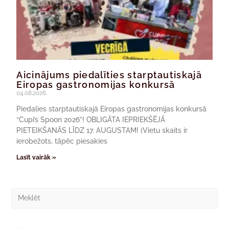
Aicinājums piedalīties starptautiskajā
Eiropas gastronomijas konkursā
04.08.2026.
Piedalies starptautiskajā Eiropas gastronomijas konkursā
“Cupi’s Spoon 2026”! OBLIGĀTA IEPRIEKŠĒJĀ
PIETEIKŠANĀS LĪDZ 17. AUGUSTAM! (Vietu skaits ir
ierobežots, tāpēc piesakies
Lasīt vairāk »