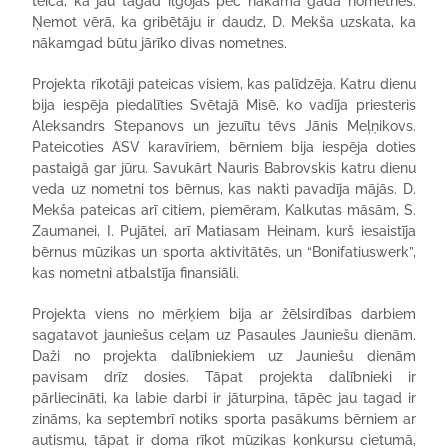
teica, ka jau tagad ilgojas pēc nākamā gada nometnes.
Ņemot vērā, ka gribētāju ir daudz, D. Mekša uzskata, ka
nākamgad būtu jārīko divas nometnes.
Projekta rīkotāji pateicas visiem, kas palīdzēja. Katru dienu
bija iespēja piedalīties Svētajā Misē, ko vadīja priesteris
Aleksandrs Stepanovs un jezuītu tēvs Jānis Meļņikovs.
Pateicoties ASV karavīriem, bērniem bija iespēja doties
pastaigā gar jūru. Savukārt Nauris Babrovskis katru dienu
veda uz nometni tos bērnus, kas nakti pavadīja mājās. D.
Mekša pateicas arī citiem, piemēram, Kalkutas māsām, S.
Zaumanei, I. Pujātei, arī Matiasam Heinam, kurš iesaistīja
bērnus mūzikas un sporta aktivitātēs, un “Bonifatiuswerk”,
kas nometni atbalstīja finansiāli.
Projekta viens no mērķiem bija ar žēlsirdības darbiem
sagatavot jauniešus ceļam uz Pasaules Jauniešu dienām.
Daži no projekta dalībniekiem uz Jauniešu dienām
pavisam drīz dosies. Tāpat projekta dalībnieki ir
pārliecināti, ka labie darbi ir jāturpina, tāpēc jau tagad ir
zināms, ka septembrī notiks sporta pasākums bērniem ar
autismu, tāpat ir doma rīkot mūzikas konkursu cietumā,