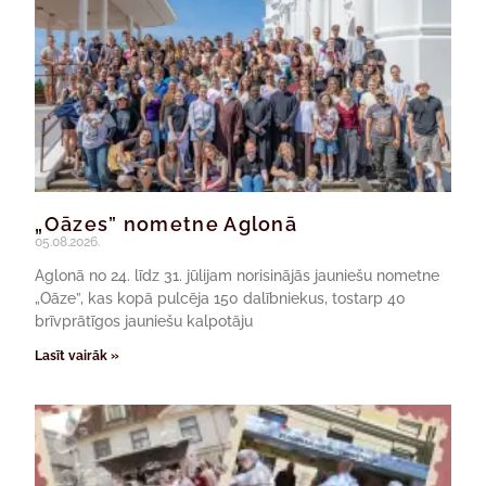
„Oāzes” nometne Aglonā
05.08.2026.
Aglonā no 24. līdz 31. jūlijam norisinājās jauniešu nometne
„Oāze”, kas kopā pulcēja 150 dalībniekus, tostarp 40
brīvprātīgos jauniešu kalpotāju
Lasīt vairāk »