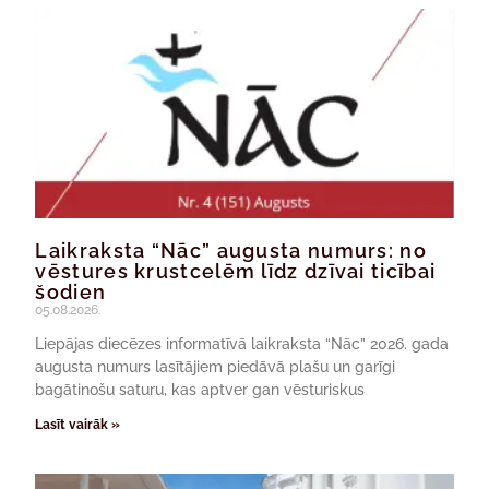
Laikraksta “Nāc” augusta numurs: no
vēstures krustcelēm līdz dzīvai ticībai
šodien
05.08.2026.
Liepājas diecēzes informatīvā laikraksta “Nāc” 2026. gada
augusta numurs lasītājiem piedāvā plašu un garīgi
bagātinošu saturu, kas aptver gan vēsturiskus
Lasīt vairāk »