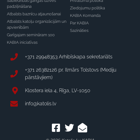
Sabiedrības garīgās dzīves
Privātuma politika
padziļināšana
Ziedojumu politika
Atbalsts baznīcu atjaunošanai
KABIA Komanda
Atbalsts katoļu organizācijām un
Par KABIA
apvienībām
Sazināties
Garīgajam semināram 100
KABIA iniciatīvas
+371 29948353 Arhibīskapa sekretariāts
+371 26382126 pr. Ilmārs Tolstovs (Mediju
pārstāvjiem)
Klostera iela 4, Rīga, LV-1050
info@katolis.lv