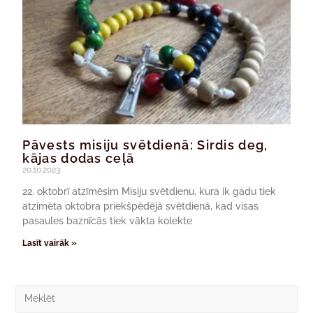
Pāvests misiju svētdienā: Sirdis deg,
kājas dodas ceļā
20.10.2023.
22. oktobrī atzīmēsim Misiju svētdienu, kura ik gadu tiek
atzīmēta oktobra priekšpēdējā svētdienā, kad visas
pasaules baznīcās tiek vākta kolekte
Lasīt vairāk »