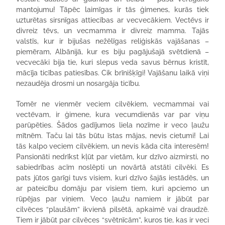
mantojumu! Tāpēc laimīgas ir tās ģimenes, kurās tiek
uzturētas sirsnīgas attiecības ar vecvecākiem. Vectēvs ir
divreiz tēvs, un vecmamma ir divreiz mamma. Tajās
valstīs, kur ir bijušas nežēlīgas reliģiskās vajāšanas –
piemēram, Albānijā, kur es biju pagājušajā svētdienā –
vecvecāki bija tie, kuri slepus veda savus bērnus kristīt,
mācīja ticības patiesības. Cik brīnišķīgi! Vajāšanu laikā viņi
nezaudēja drosmi un nosargāja ticību.
Tomēr ne vienmēr veciem cilvēkiem, vecmammai vai
vectēvam, ir ģimene, kura vecumdienās var par viņu
parūpēties. Šādos gadījumos liela nozīme ir veco ļaužu
mītnēm. Taču lai tās būtu īstas mājas, nevis cietumi! Lai
tās kalpo veciem cilvēkiem, un nevis kāda cita interesēm!
Pansionāti nedrīkst kļūt par vietām, kur dzīvo aizmirsti, no
sabiedrības acīm noslēpti un novārtā atstāti cilvēki. Es
pats jūtos garīgi tuvs visiem, kuri dzīvo šajās iestādēs, un
ar pateicību domāju par visiem tiem, kuri apciemo un
rūpējas par viņiem. Veco ļaužu namiem ir jābūt par
cilvēces “plaušām” ikvienā pilsētā, apkaimē vai draudzē.
Tiem ir jābūt par cilvēces “svētnīcām”, kuros tie, kas ir veci