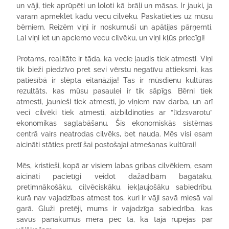
un vāji, tiek aprūpēti un loloti kā brāļi un māsas. Ir jauki, ja
varam apmeklēt kādu vecu cilvēku. Paskatieties uz mūsu
bērniem. Reizēm viņi ir noskumuši un apātijas pārņemti.
Lai viņi iet un apciemo vecu cilvēku, un viņi kļūs priecīgi!
Protams, realitāte ir tāda, ka vecie ļaudis tiek atmesti. Viņi
tik bieži piedzīvo pret sevi vērstu negatīvu attieksmi, kas
patiesībā ir slēpta eitanāzija! Tas ir mūsdienu kultūras
rezultāts, kas mūsu pasaulei ir tik sāpīgs. Bērni tiek
atmesti, jaunieši tiek atmesti, jo viņiem nav darba, un arī
veci cilvēki tiek atmesti, aizbildinoties ar “līdzsvarotu”
ekonomikas saglabāšanu. Šīs ekonomiskās sistēmas
centrā vairs neatrodas cilvēks, bet nauda. Mēs visi esam
aicināti stāties pretī šai postošajai atmešanas kultūrai!
Mēs, kristieši, kopā ar visiem labas gribas cilvēkiem, esam
aicināti pacietīgi veidot dažādībām bagātāku,
pretimnākošāku, cilvēciskāku, iekļaujošāku sabiedrību,
kurā nav vajadzības atmest tos, kuri ir vāji savā miesā vai
garā. Gluži pretēji, mums ir vajadzīga sabiedrība, kas
savus panākumus mēra pēc tā, kā tajā rūpējas par