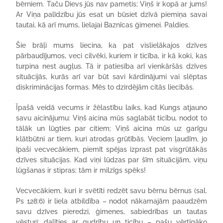
bērniem. Taču Dievs jūs nav pametis; Viņš ir kopā ar jums!
Ar Viņa palīdzību jūs esat un būsiet dzīvā piemiņa savai
tautai, kā arī mums, lielajai Baznīcas ģimenei. Paldies.
Šie brāļi mums liecina, ka pat vislielākajos dzīves
pārbaudījumos, veci cilvēki, kuriem ir ticība, ir kā koki, kas
turpina nest augļus. Tā ir patiesība arī vienkāršās dzīves
situācijās, kurās arī var būt savi kārdinājumi vai slēptas
diskriminācijas formas. Mēs to dzirdējām citās liecībās.
Īpašā veidā vecums ir žēlastību laiks, kad Kungs atjauno
savu aicinājumu: Viņš aicina mūs saglabāt ticību, nodot to
tālāk un lūgties par citiem; Viņš aicina mūs uz garīgu
klātbūtni ar tiem, kuri atrodas grūtībās. Veciem ļaudīm, jo
īpaši vecvecākiem, piemīt spējas izprast pat visgrūtākās
dzīves situācijas. Kad viņi lūdzas par šīm situācijām, viņu
lūgšanas ir stipras; tām ir milzīgs spēks!
Vecvecākiem, kuri ir svētīti redzēt savu bērnu bērnus (sal.
Ps 128:6) ir liela atbildība – nodot nākamajām paaudzēm
savu dzīves pieredzi, ģimenes, sabiedrības un tautas
vēsturi; dalīties ar gudrību un ticību – pašu vērtīgāko