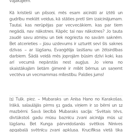
vājākajiem.
Kā kristieši un pilsoņi, mēs esam aicināti ar iztēli un
gudrību meklēt veidus, kā stāties pretī šim izaicinājumam.
Tautai, kas nerūpējas par vecvecākiem, kas par tiem
negādā, nav nākotnes. Kāpēc tai nav nākotnes? Jo tauta
zaudē savu atmiņu un tiek nogriezta no savām saknēm.
Bet atcerieties – jūsu uzdevums ir uzturēt sevī šīs saknes
dzīvas – ar lūgšanu, Evaņģēlija lasīšanu un žēlsirdības
darbiem. Šādā veidā mēs joprojām būsim dzīvi koki, kas
arī vecumā nepārstās nest augļus. Jo viena no
skaistākajām lietām ģimenē ir mīlēt bērnus un saņemt
vectēva un vecmammas mīlestību. Paldies jums!
[1] Tulk. piez. – Mubaraks un Anīsa Hano no Karakošas,
Irākā, salaulājās pirms 51 gada, viņiem ir 10 bērni un 12
mazbērni. Savā liecībā Mubaraks sacīja: “Svētais tēvs,
divtūkstoš gadu mūsu baznīcu zvani aicināja mūs uz
lūgšanu. Bet Kunga pārveidošanās svētkos Ninives
apgabalā svētnīcu zvani apklusa. Krucifiksa vietā tika