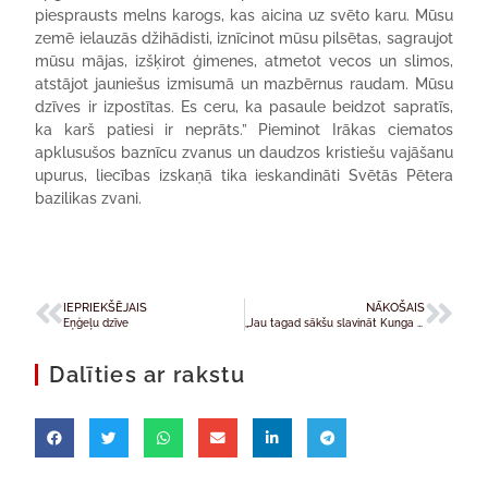
piesprausts melns karogs, kas aicina uz svēto karu. Mūsu
zemē ielauzās džihādisti, iznīcinot mūsu pilsētas, sagraujot
mūsu mājas, izšķirot ģimenes, atmetot vecos un slimos,
atstājot jauniešus izmisumā un mazbērnus raudam. Mūsu
dzīves ir izpostītas. Es ceru, ka pasaule beidzot sapratīs,
ka karš patiesi ir neprāts.” Pieminot Irākas ciematos
apklusušos baznīcu zvanus un daudzos kristiešu vajāšanu
upurus, liecības izskaņā tika ieskandināti Svētās Pētera
bazilikas zvani.
IEPRIEKŠĒJAIS
NĀKOŠAIS
Eņģeļu dzīve
„Jau tagad sākšu slavināt Kunga žēlsirdību, kas man jāslavē mūžīgi.”
Dalīties ar rakstu