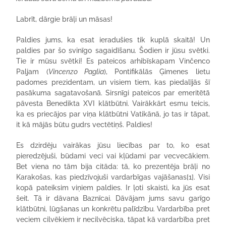
Labrīt, dārgie brāļi un māsas!
Paldies jums, ka esat ieradušies tik kuplā skaitā! Un
paldies par šo svinīgo sagaidīšanu. Šodien ir jūsu svētki.
Tie ir mūsu svētki! Es pateicos arhibīskapam Vinčenco
Paļjam (
Vincenzo Paglia
), Pontifikālās Ģimenes lietu
padomes prezidentam, un visiem tiem, kas piedalījās šī
pasākuma sagatavošanā. Sirsnīgi pateicos par emeritētā
pāvesta Benedikta XVI klātbūtni. Vairākkārt esmu teicis,
ka es priecājos par viņa klātbūtni Vatikānā, jo tas ir tāpat,
it kā mājās būtu gudrs vectētiņš. Paldies!
Es dzirdēju vairākas jūsu liecības par to, ko esat
pieredzējuši, būdami veci vai kļūdami par vecvecākiem.
Bet viena no tām bija citāda: tā, ko prezentēja brāļi no
Karakošas, kas piedzīvojuši vardarbīgas vajāšanas[1]. Visi
kopā pateiksim viņiem paldies. Ir ļoti skaisti, ka jūs esat
šeit. Tā ir dāvana Baznīcai. Dāvājam jums savu garīgo
klātbūtni, lūgšanas un konkrētu palīdzību. Vardarbība pret
veciem cilvēkiem ir necilvēciska, tāpat kā vardarbība pret