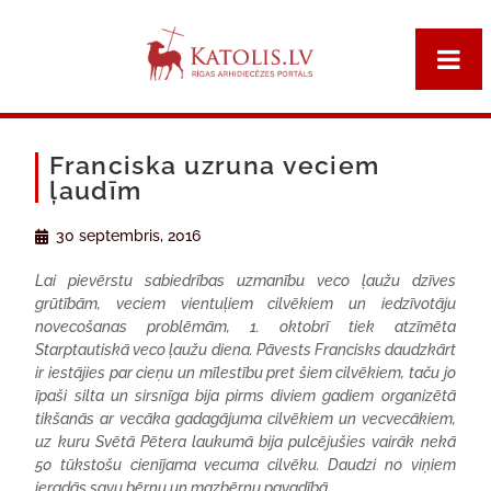
Franciska uzruna veciem
ļaudīm
30 septembris, 2016
Lai pievērstu sabiedrības uzmanību veco ļaužu dzīves
grūtībām, veciem vientuļiem cilvēkiem un iedzīvotāju
novecošanas problēmām, 1. oktobrī tiek atzīmēta
Starptautiskā veco ļaužu diena. Pāvests Francisks daudzkārt
ir iestājies par cieņu un mīlestību pret šiem cilvēkiem, taču jo
īpaši silta un sirsnīga bija pirms diviem gadiem organizētā
tikšanās ar vecāka gadagājuma cilvēkiem un vecvecākiem,
uz kuru Svētā Pētera laukumā bija pulcējušies vairāk nekā
50 tūkstošu cienījama vecuma cilvēku. Daudzi no viņiem
ieradās savu bērnu un mazbērnu pavadībā.