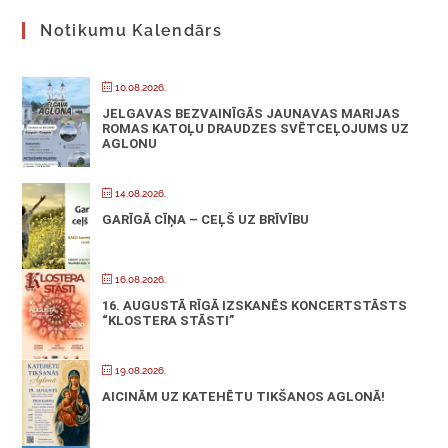
Notikumu Kalendārs
10.08.2026.
JELGAVAS BEZVAINĪGĀS JAUNAVAS MARIJAS
ROMAS KATOĻU DRAUDZES SVĒTCEĻOJUMS UZ
AGLONU
14.08.2026.
GARĪGĀ CĪŅA – CEĻŠ UZ BRĪVĪBU
16.08.2026.
16. AUGUSTĀ RĪGĀ IZSKANĒS KONCERTSTĀSTS
“KLOSTERA STĀSTI”
19.08.2026.
AICINĀM UZ KATEHĒTU TIKŠANOS AGLONĀ!