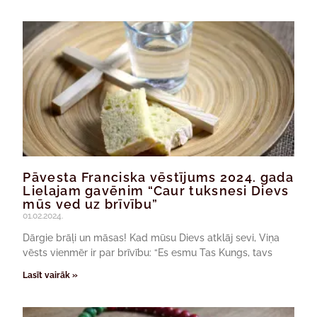
Pāvesta Franciska vēstījums 2024. gada
Lielajam gavēnim “Caur tuksnesi Dievs
mūs ved uz brīvību”
01.02.2024.
Dārgie brāļi un māsas! Kad mūsu Dievs atklāj sevi, Viņa
vēsts vienmēr ir par brīvību: “Es esmu Tas Kungs, tavs
Lasīt vairāk »