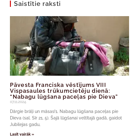
Saistītie raksti
Pāvesta Franciska vēstījums VIII
Vispasaules trūkumcietēju dienā:
“Nabagu lūgšana paceļas pie Dieva”
07.11.2024.
Dārgie brāļi un māsas!1. Nabagu lūgšana paceļas pie
Dieva (sal. Sīr 21, 5). Šajā lūgšanai veltītajā gadā, gaidot
Jubilejas gadu,
Lasīt vairāk »