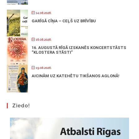
14.08.2026.
GARĪGĀ CĪŅA – CEĻŠ UZ BRĪVĪBU
16.08.2026.
16. AUGUSTĀ RĪGĀ IZSKANĒS KONCERTSTĀSTS
“KLOSTERA STĀSTI”
19.08.2026.
AICINĀM UZ KATEHĒTU TIKŠANOS AGLONĀ!
Ziedo!