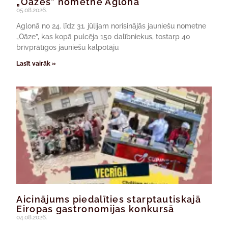
„Oāzes” nometne Aglonā
05.08.2026.
Aglonā no 24. līdz 31. jūlijam norisinājās jauniešu nometne
„Oāze”, kas kopā pulcēja 150 dalībniekus, tostarp 40
brīvprātīgos jauniešu kalpotāju
Lasīt vairāk »
Aicinājums piedalīties starptautiskajā
Eiropas gastronomijas konkursā
04.08.2026.