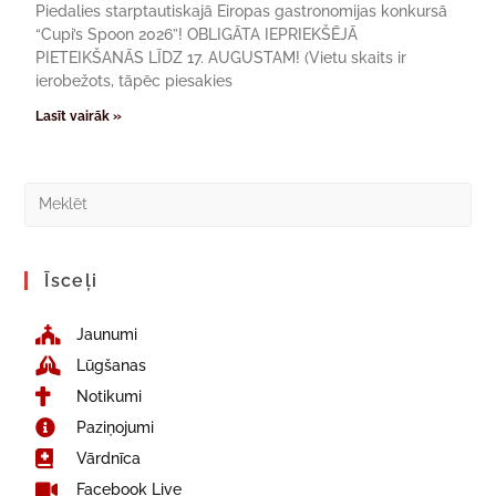
Piedalies starptautiskajā Eiropas gastronomijas konkursā
“Cupi’s Spoon 2026”! OBLIGĀTA IEPRIEKŠĒJĀ
PIETEIKŠANĀS LĪDZ 17. AUGUSTAM! (Vietu skaits ir
ierobežots, tāpēc piesakies
Lasīt vairāk »
Īsceļi
Jaunumi
Lūgšanas
Notikumi
Paziņojumi
Vārdnīca
Facebook Live