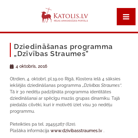
Dziedināšanas programma
„Dzīvības Straumes”
4 oktobris, 2016
Otrdien, 4. oktobrī, pl.19.00 Rīgā, Klostera ielā 4 sāksies
iekšējās dziedināšanas programma
„Dzīvības Straumes”.
Tā ir 30 nedēļu padziļināta programma identitātes
dziedināšanai ar spēcīgu mazās grupas dinamiku. Tajā
piedalās cilvēki, kuri ir motivēti iziet visu 30 nedēļu
programmu.
Pieteikties pa tel. 29455267 (Ilze).
Plašāka informācija
www.dzivibasstraumes.lv
.