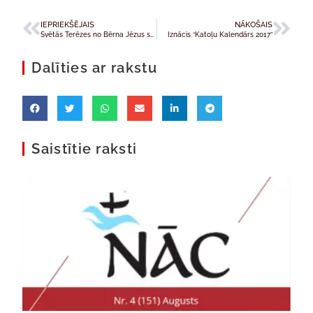
IEPRIEKŠĒJAIS
NĀKOŠAIS
Svētās Terēzes no Bērna Jēzus svētku svinības Rīgas Garīgajā seminārā
Iznācis “Katoļu Kalendārs 2017”
Dalīties ar rakstu
Saistītie raksti