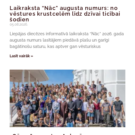
Laikraksta “Nāc” augusta numurs: no
vēstures krustcelēm līdz dzīvai ticībai
šodien
05.08.2026.
Liepājas diecēzes informatīvā laikraksta “Nāc” 2026. gada
augusta numurs lasītājiem piedāvā plašu un garīgi
bagātinošu saturu, kas aptver gan vēsturiskus
Lasīt vairāk »