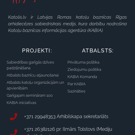
Katolis.lv ir Latvijas Romas katoļu baznīcas Rīgas
arhidiecēzes sabiedriskais medijs, kura darbību nodrošina
Katoļu baznīcas informācijas aģentūra (KABIA).
PROJEKTI:
ATBALSTS:
Sabiedrības garīgās dzīves
Privātuma politika
padziļināšana
Ziedojumu politika
Atbalsts baznīcu atjaunošanai
KABIA Komanda
Atbalsts katoļu organizācijām un
Par KABIA
apvienībām
Sazināties
Garīgajam semināram 100
KABIA iniciatīvas
+371 29948353 Arhibīskapa sekretariāts
+371 26382126 pr. Ilmārs Tolstovs (Mediju