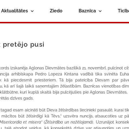
Aktualitātes
Ziedo
Baznīca
Ticī
z pretējo pusi
rds izskanēja Aglonas Dievmātes bazilikā 21. novembrī, pulcinot ci
cija arhibīskapa Pedro Lopeza Kintana vadībā tika svinēta Euhari
rāk kā piecdesmit priesteriem. Tā bija pateicība Dievam par pā
, kā arī šajā laikā saņemtajām žēlastībām. Baznīcas vienotības dim
lātbūtne, kuri kuplā skaitā bija pulcējušies pie Aglonas Dievmātes, l
rētās dzīves gads.
ad esam aicināti būt Dieva žēlsirdības liecinieki pasaulē, kurai tik ļ
mācītos būt žēlsirdīgi kā Tēvs,” uzsvēra nuncijs, atsaucoties uz p
Misericordia et misera”
(Žēlsirdība un nožēlojamā).
Uzrunājot konsek
bu, tajā atrodot veidus, kā konsekrētā dzīve var atjaunoties un uzp