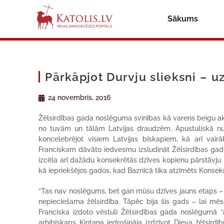
Sākums
Pārkāpjot Durvju slieksni – u
24 novembris, 2016
Žēlsirdības gada noslēguma svinības kā varens beigu ako
no tuvām un tālām Latvijas draudzēm. Apustuliskā nun
koncelebrējot visiem Latvijas bīskapiem, kā arī vai
Franciskam dāvāto iedvesmu izsludināt Žēlsirdības gadu
izcēla arī dažādu konsekrētās dzīves kopienu pārstāvju k
kā iepriekšējos gados, kad Baznīcā tika atzīmēts Konsek
“Tas nav noslēgums, bet gan mūsu dzīves jauns etaps – tag
nepieciešama žēlsirdība. Tāpēc bija šis gads – lai mēs 
Franciska izdoto vēstuli Žēlsirdības gada noslēgumā
“
arhibīskaps Kintana iedrošināja izdzīvot Dieva žēlsirdī