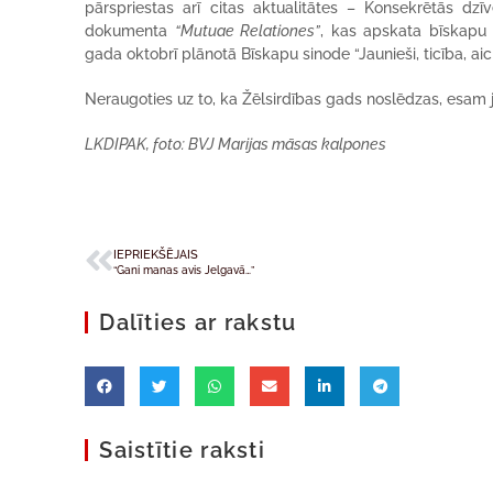
pārspriestas arī citas aktualitātes – Konsekrētās dzī
dokumenta
“Mutuae Relationes”
, kas apskata bīskapu 
gada oktobrī plānotā Bīskapu sinode “Jaunieši, ticība, a
Neraugoties uz to, ka Žēlsirdības gads noslēdzas, esam 
LKDIPAK, foto:
BVJ Marijas māsas kalpones
IEPRIEKŠĒJAIS
“Gani manas avis Jelgavā…”
Dalīties ar rakstu
Saistītie raksti