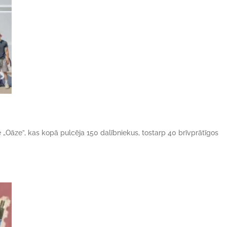
ne „Oāze”, kas kopā pulcēja 150 dalībniekus, tostarp 40 brīvprātīgos