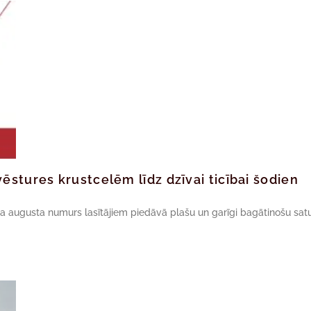
ēstures krustcelēm līdz dzīvai ticībai šodien
da augusta numurs lasītājiem piedāvā plašu un garīgi bagātinošu satu