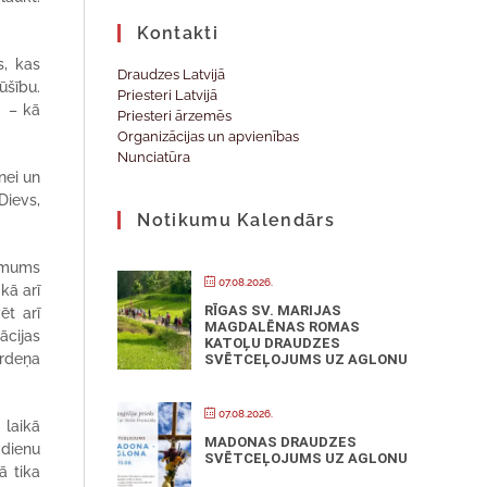
Kontakti
s, kas
Draudzes Latvijā
ūšību.
Priesteri Latvijā
i – kā
Priesteri ārzemēs
Organizācijas un apvienības
Nunciatūra
nei un
Dievs,
Notikumu Kalendārs
s mums
07.08.2026.
kā arī
RĪGAS SV. MARIJAS
ēt arī
MAGDALĒNAS ROMAS
ācijas
KATOĻU DRAUDZES
ordeņa
SVĒTCEĻOJUMS UZ AGLONU
07.08.2026.
 laikā
MADONAS DRAUDZES
 dienu
SVĒTCEĻOJUMS UZ AGLONU
ā tika