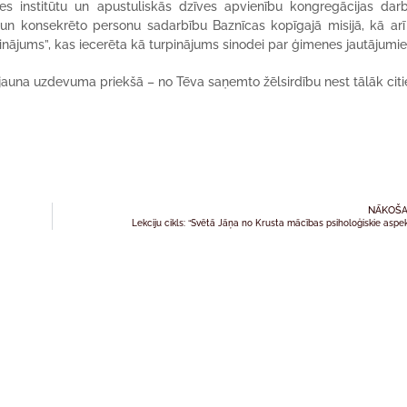
ves institūtu un apustuliskās dzīves apvienību kongregācijas dar
un konsekrēto personu sadarbību Baznīcas kopīgajā misijā, kā arī
icinājums”, kas iecerēta kā turpinājums sinodei par ģimenes jautājumi
jauna uzdevuma priekšā – no Tēva saņemto žēlsirdību nest tālāk cit
NĀKOŠA
Lekciju cikls: “Svētā Jāņa no Krusta mācības psiholoģiskie aspek