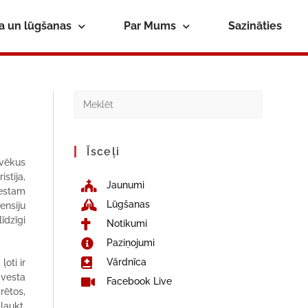
ba un lūgšanas
Par Mums
Sazināties
Īsceļi
lvēkus
stija,
Jaunumi
vestam
Lūgšanas
ensiju
īdzīgi
Notikumi
Paziņojumi
Vārdnīca
oti ir
āvesta
Facebook Live
rētos,
laukt.