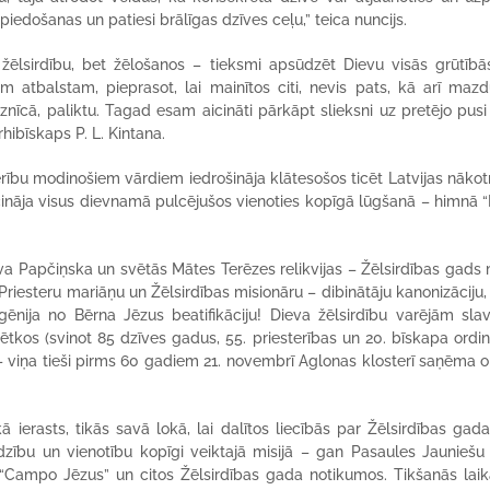
piedošanas un patiesi brālīgas dzīves ceļu,” teica nuncijs.
žēlsirdību, bet žēlošanos – tieksmi apsūdzēt Dievu visās grūtībā
 atbalstam, pieprasot, lai mainītos citi, nevis pats, kā arī mazd
aznīcā, paliktu. Tagad esam aicināti pārkāpt slieksni uz pretējo pus
rhibīskaps P. L. Kintana.
rību modinošiem vārdiem iedrošināja klātesošos ticēt Latvijas nākot
aicināja visus dievnamā pulcējušos vienoties kopīgā lūgšanā – himnā “
ava Papčiņska un svētās Mātes Terēzes relikvijas – Žēlsirdības gad
Priesteru mariāņu un Žēlsirdības misionāru – dibinātāju kanonizāciju, 
gēnija no Bērna Jēzus beatifikāciju! Dieva žēlsirdību varējām slav
ētkos (svinot 85 dzīves gadus, 55. priesterības un 20. bīskapa ordin
 – viņa tieši pirms 60 gadiem 21. novembrī Aglonas klosterī saņēma 
 ierasts, tikās savā lokā, lai dalītos liecībās par Žēlsirdības gada
dzību un vienotību kopīgi veiktajā misijā – gan Pasaules Jauniešu
m “Campo Jēzus” un citos Žēlsirdības gada notikumos. Tikšanās laik