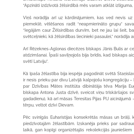
“Apzināti izdzīvotā žēlsirdībā mēs varam atklāt izlīguma, 
Viņš norādīja arī uz kārdinājumiem, kas ved nevis uz 
piemeklē, vēlēšanos radīt “neapmierināto grupu” savam
“Iegājām caur Žēlsirdības durvīm, bet ne jau lai šeit, b
svētceļnieki, kā žēlsirdības liecinieki pasaulei,” norādīja a
Arī Rēzeknes-Aglonas diecēzes bīskaps Jānis Bulis ar ce
atdzimšanai. Īpaši saviļņojošs bija brīdis, kad bīskaps 
svētī Latviju”.
Kā īpaša žēlastība bija iespēja pagodināt svētā Staņisl
ir nesis prieku par divu Latvijā kalpojošu kongregāciju – 
par Dzīvības Mātes institūta dibinātāja tēva Marija Eu
bīskapa Antona Justa dzīvē, sveicot viņu trīskāršajos sv
gadadienu), kā arī māsas Teresitas Pijas PIJ aicinājumā
tērpu, veltot dzīvi Dievam.
Pēc svinīgās Euharistijas konsekrētās māsas un brāļi, kā
piedzīvotajām žēlastībām. Izskanēja prieks par sadrau
laikā, gan kopīgi organizētajās rekolekcijās jauniešie