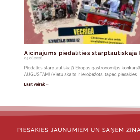
Aicinājums piedalīties starptautiskaj
04.08.2026.
Piedalies starptautiskajā Eiropas gastronomijas konkur
AUGUSTAM! (Vietu skaits ir ierobežots, tāpēc piesakies
Lasīt vairāk »
PIESAKIES JAUNUMIEM UN SAŅEM ZIŅA