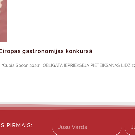
ā Eiropas gastronomijas konkursā
sā “Cupi’s Spoon 2026”! OBLIGĀTA IEPRIEKŠĒJĀ PIETEIKŠANĀS LĪDZ 17
S PIRMAIS: