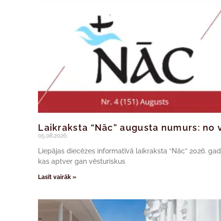
Laikraksta “Nāc” augusta numurs: no v
05.08.2026.
Liepājas diecēzes informatīvā laikraksta “Nāc” 2026. ga
kas aptver gan vēsturiskus
Lasīt vairāk »