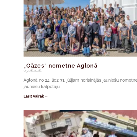
„Oāzes” nometne Aglonā
05.08.2026.
Aglonā no 24. līdz 31. jūlijam norisinājās jauniešu nomet
jauniešu kalpotāju
Lasīt vairāk »