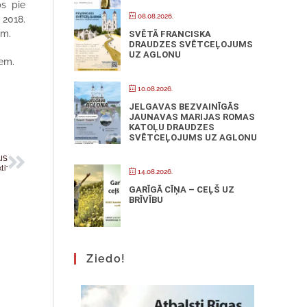
bs pie
08.08.2026.
 2018.
em.
SVĒTĀ FRANCISKA
DRAUDZES SVĒTCEĻOJUMS
UZ AGLONU
iem.
10.08.2026.
JELGAVAS BEZVAINĪGĀS
JAUNAVAS MARIJAS ROMAS
KATOĻU DRAUDZES
SVĒTCEĻOJUMS UZ AGLONU
IS
ti”
14.08.2026.
GARĪGĀ CĪŅA – CEĻŠ UZ
BRĪVĪBU
Ziedo!