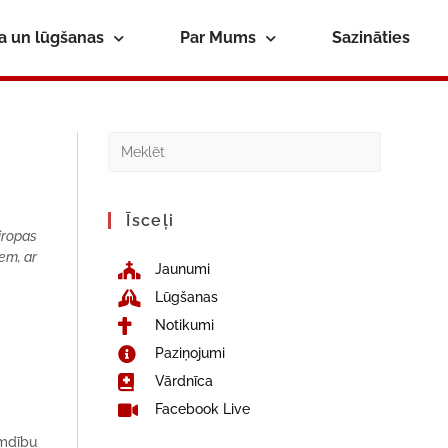
ba un lūgšanas
Par Mums
Sazināties
Īsceļi
iropas
em, ar
Jaunumi
Lūgšanas
Notikumi
Paziņojumi
Vārdnīca
Facebook Live
emdību