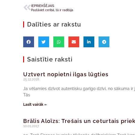
IEPRIEKŠĒJAIS
Pastāviet cerībā, tā ir radītāja
Dalīties ar rakstu
Saistītie raksti
Uztvert nopietni ilgas lūgties
25.12.2018.
Ja vēlamies dzīvot autentisku garīgo dzīvi, no sākuma i
Tās
Lasīt vairāk »
Brālis Aloīzs: Trešais un ceturtais pri
10.01.2017.