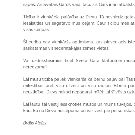
sāpes. Arī Svētais Gards vaid, taču šis Gars ir arī atbals
Ticība ir vienkārša paļāvība uz Dievu. Tā nesniedz gata
iesaistīties un sagatavo mūs ceļam. Caur ticību mēs ats
visas cerības.
Šī cerība nav vienkāršs optimisms, kas piever acis īste
saskatāmas visnecerētākajās zemes vietās.
Vai uzdrīkstēsimies ticēt Svētā Gara klātbūtnei mūsu
neredzama?
Lai mūsu ticība paliek vienkārša kā bērnu paļāvība! Tas ne
mīlestības pret visu cilvēci un visu radību. Bībele 
neuzticībai. Dievs nekad nepagurst mīlēt: lai šī vēsts uz
Lai ļautu šai vēstij iesakņoties mūsos un mums tuvajos,
kaut ko no Dieva noslēpuma un var vest pie personiskas 
Brālis Aloīzs