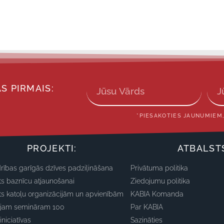
S PIRMAIS:
*PIESAKOTIES JAUNUMIEM,
PROJEKTI:
ATBALST
rības garīgās dzīves padziļināšana
Privātuma politika
ts baznīcu atjaunošanai
Ziedojumu politika
ts katoļu organizācijām un apvienībām
KABIA Komanda
ajam semināram 100
Par KABIA
iniciatīvas
Sazināties