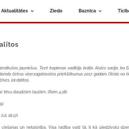
Aktualitātes
Ziedo
Baznīca
Ticī
alītos
tnākušos jauniešus, Tezē kopienas vadītājs brālis Aloīzs sacīja, ka E
rdomās četrus viņa sagatavotos priekšlikumus 2017. gadam. Otrais no ti
īves, lai dalītos.
ar tēvu daudzām tautām. (Rom 4,18)
19)
(Lk 18,17)
ciešanas un netaisnība. Visa radība vaid tā, it kā piedzīvotu dz