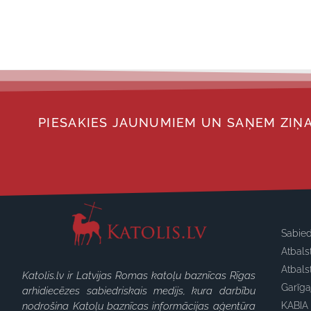
PIESAKIES JAUNUMIEM UN SAŅEM ZIŅA
Sabied
Atbals
Atbals
Katolis.lv ir Latvijas Romas katoļu baznīcas Rīgas
Garīg
arhidiecēzes sabiedriskais medijs, kura darbību
nodrošina Katoļu baznīcas informācijas aģentūra
KABIA 