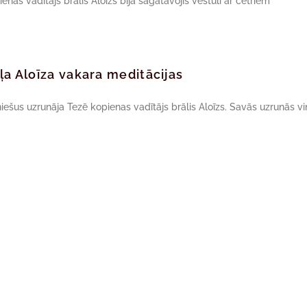
nas vadītājs brālis Aloīzs bija sagatavojis vēstuli ar četriem
āļa Aloīza vakara meditācijas
niešus uzrunāja Tezē kopienas vadītājs brālis Aloīzs. Savās uzrunās vi