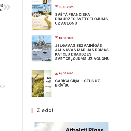
IS
08.08.2026.
nai
SVĒTĀ FRANCISKA
DRAUDZES SVĒTCEĻOJUMS
UZ AGLONU
10.08.2026.
JELGAVAS BEZVAINĪGĀS
JAUNAVAS MARIJAS ROMAS
KATOĻU DRAUDZES
SVĒTCEĻOJUMS UZ AGLONU
14.08.2026.
GARĪGĀ CĪŅA – CEĻŠ UZ
BRĪVĪBU
as.
Ziedo!