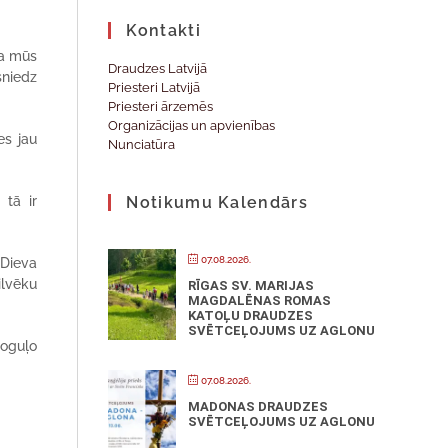
Kontakti
na mūs
Draudzes Latvijā
sniedz
Priesteri Latvijā
Priesteri ārzemēs
Organizācijas un apvienības
es jau
Nunciatūra
 tā ir
Notikumu Kalendārs
07.08.2026.
 Dieva
ilvēku
RĪGAS SV. MARIJAS
MAGDALĒNAS ROMAS
KATOĻU DRAUDZES
SVĒTCEĻOJUMS UZ AGLONU
poguļo
07.08.2026.
MADONAS DRAUDZES
SVĒTCEĻOJUMS UZ AGLONU