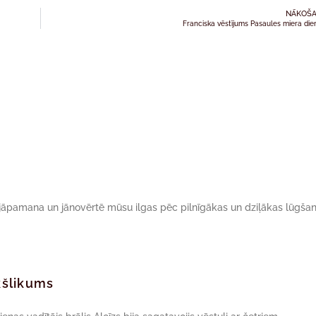
NĀKOŠA
Franciska vēstījums Pasaules miera die
r jāpamana un jānovērtē mūsu ilgas pēc pilnīgākas un dziļākas lūgšan
ekšlikums