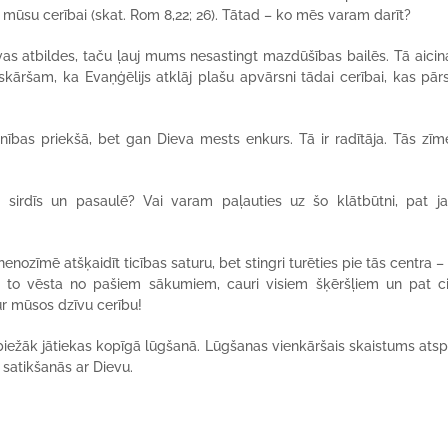
ts mūsu cerībai (skat. Rom 8,22; 26). Tātad – ko mēs varam darīt?
vas atbildes, taču ļauj mums nesastingt mazdūšības bailēs. Tā aici
kāršam, ka Evaņģēlijs atklāj plašu apvārsni tādai cerībai, kas pār
nības priekšā, bet gan Dieva mests enkurs. Tā ir radītāja. Tās zīm
 sirdīs un pasaulē? Vai varam paļauties uz šo klātbūtni, pat ja
nozīmē atšķaidīt ticības saturu, bet stingri turēties pie tās centra –
par to vēsta no pašiem sākumiem, cauri visiem šķēršļiem un pat c
tur mūsos dzīvu cerību!
 biežāk jātiekas kopīgā lūgšanā. Lūgšanas vienkāršais skaistums ats
satikšanās ar Dievu.