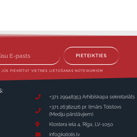
PIETEIKTIES
 JŪS PIEKRĪTAT VIETNES LIETOŠANAS NOTEIKUMIEM
S:
+371 29948353 Arhibīskapa sekretariāts
+371 26382126 pr. Ilmārs Tolstovs
(Mediju pārstāvjiem)
Klostera iela 4, Rīga, LV-1050
info@katolis.lv