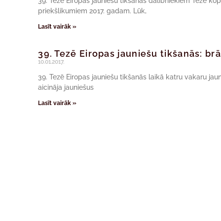
39. Tezē Eiropas jauniešu tikšanās dalībniekiem Tezē kopie
priekšlikumiem 2017. gadam. Lūk,
Lasīt vairāk »
39. Tezē Eiropas jauniešu tikšanās: br
10.01.2017.
39. Tezē Eiropas jauniešu tikšanās laikā katru vakaru jau
aicināja jauniešus
Lasīt vairāk »