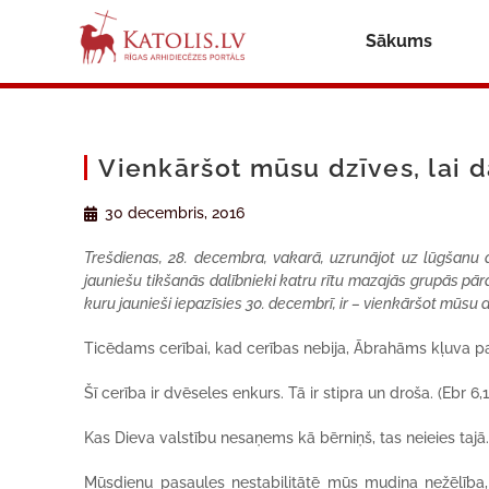
Sākums
Vienkāršot mūsu dzīves, lai d
30 decembris, 2016
Trešdienas, 28. decembra, vakarā, uzrunājot uz lūgšanu a
jauniešu tikšanās dalībnieki katru rītu mazajās grupās pā
kuru jaunieši iepazīsies 30. decembrī, ir – vienkāršot mūsu dz
Ticēdams cerībai, kad cerības nebija, Ābrahāms kļuva p
Šī cerība ir dvēseles enkurs. Tā ir stipra un droša. (Ebr 6,
Kas Dieva valstību nesaņems kā bērniņš, tas neieies tajā. 
Mūsdienu pasaules nestabilitātē mūs mudina nežēlība, 