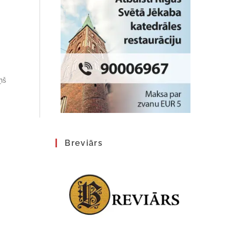
ņš
Breviārs