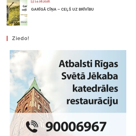
14.08.2026.
GARĪGĀ CĪŅA – CEĻŠ UZ BRĪVĪBU
Ziedo!