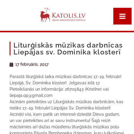
Liturģiskās mūzikas darbnīcas
Liepājas sv. Dominika klosterī
17 februāris, 2017
Parastā liturģiskā laika mūzikas darbnīcas 17.-19. februārī
Liepājā, Sv. Dominika klosterī Jelgavas ielā 17.
Pieteikšanās un informācija: 26705843 (Kristīne) vai
liepaja.op@gmail.com
Aicinām pieteikties uz Liturģiskās mūzikas darbnīcām, kas
notiks 17.-19. februārī Liepājas Sv. Dominika klosterī!
Aicināti visi, kam patīk un interesē dziedāt Dieva godam,
un var pieteikties arī ar savu instrumentu! Šajā reizē
mācīsimies arī dažas mūsdienu liturģiskās mūzikas poļu
komponista Pāvela Bembeneka dziesmas, kuru tulkošanai