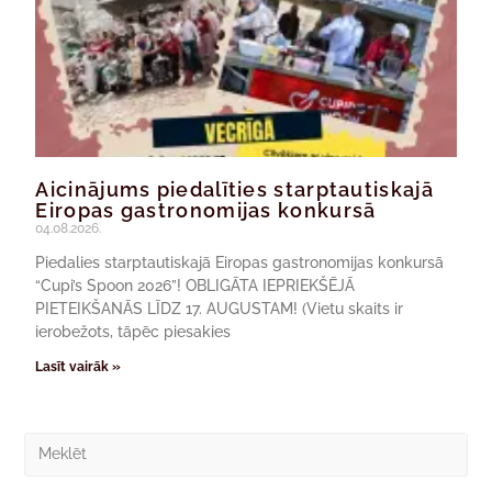
Aicinājums piedalīties starptautiskajā
Eiropas gastronomijas konkursā
04.08.2026.
Piedalies starptautiskajā Eiropas gastronomijas konkursā
“Cupi’s Spoon 2026”! OBLIGĀTA IEPRIEKŠĒJĀ
PIETEIKŠANĀS LĪDZ 17. AUGUSTAM! (Vietu skaits ir
ierobežots, tāpēc piesakies
Lasīt vairāk »