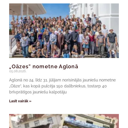
„Oāzes” nometne Aglonā
05.08.2026.
Aglonā no 24. līdz 31. jūlijam norisinājās jauniešu nometne
„Oāze”, kas kopā pulcēja 150 dalībniekus, tostarp 40
brīvprātīgos jauniešu kalpotāju
Lasīt vairāk »