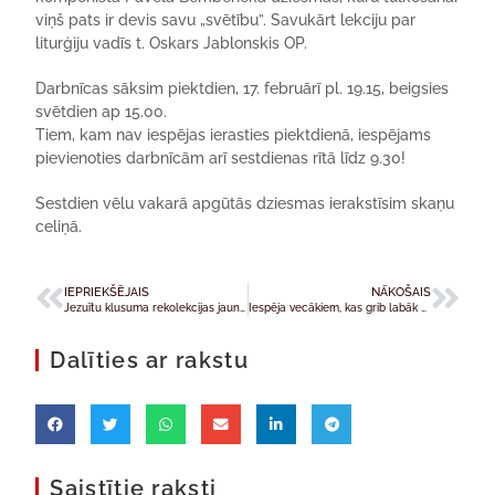
viņš pats ir devis savu „svētību”. Savukārt lekciju par
liturģiju vadīs t. Oskars Jablonskis OP.
Darbnīcas sāksim piektdien, 17. februārī pl. 19.15, beigsies
svētdien ap 15.00.
Tiem, kam nav iespējas ierasties piektdienā, iespējams
pievienoties darbnīcām arī sestdienas rītā līdz 9.30!
Sestdien vēlu vakarā apgūtās dziesmas ierakstīsim skaņu
celiņā.
IEPRIEKŠĒJAIS
NĀKOŠAIS
Jezuītu klusuma rekolekcijas jauniešiem “Magis” Aglonā
Iespēja vecākiem, kas grib labāk saprast savu bērnu
Dalīties ar rakstu
Saistītie raksti