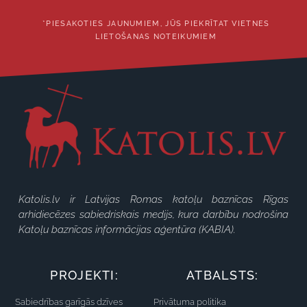
*PIESAKOTIES JAUNUMIEM, JŪS PIEKRĪTAT VIETNES
LIETOŠANAS NOTEIKUMIEM
Katolis.lv ir Latvijas Romas katoļu baznīcas Rīgas
arhidiecēzes sabiedriskais medijs, kura darbību nodrošina
Katoļu baznīcas informācijas aģentūra (KABIA).
PROJEKTI:
ATBALSTS:
Sabiedrības garīgās dzīves
Privātuma politika