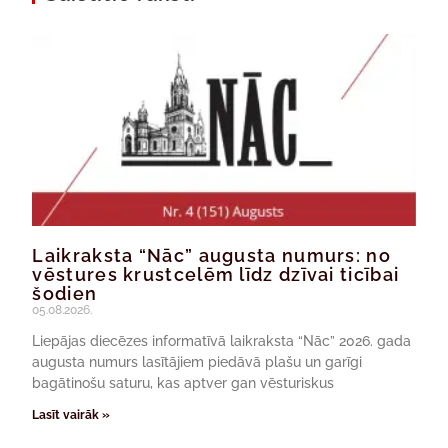
Laikraksta “Nāc” augusta numurs: no
vēstures krustcelēm līdz dzīvai ticībai
šodien
05.08.2026.
Liepājas diecēzes informatīvā laikraksta “Nāc” 2026. gada
augusta numurs lasītājiem piedāvā plašu un garīgi
bagātinošu saturu, kas aptver gan vēsturiskus
Lasīt vairāk »