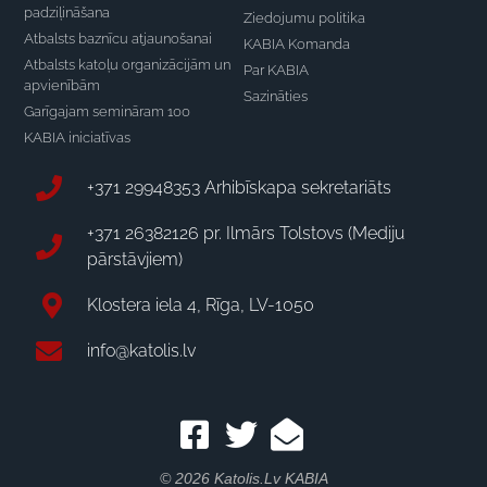
padziļināšana
Ziedojumu politika
Atbalsts baznīcu atjaunošanai
KABIA Komanda
Atbalsts katoļu organizācijām un
Par KABIA
apvienībām
Sazināties
Garīgajam semināram 100
KABIA iniciatīvas
+371 29948353 Arhibīskapa sekretariāts
+371 26382126 pr. Ilmārs Tolstovs (Mediju
pārstāvjiem)
Klostera iela 4, Rīga, LV-1050
info@katolis.lv
© 2026 Katolis.lv KABIA