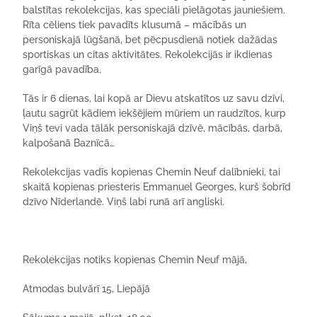
balstītas rekolekcijas, kas speciāli pielāgotas jauniešiem.
Rīta cēliens tiek pavadīts klusumā – mācībās un
personiskajā lūgšanā, bet pēcpusdienā notiek dažādas
sportiskas un citas aktivitātes. Rekolekcijās ir ikdienas
garīgā pavadība.
Tās ir 6 dienas, lai kopā ar Dievu atskatītos uz savu dzīvi,
ļautu sagrūt kādiem iekšējiem mūriem un raudzītos, kurp
Viņš tevi vada tālāk personiskajā dzīvē, mācībās, darbā,
kalpošanā Baznīcā…
Rekolekcijas vadīs kopienas Chemin Neuf dalībnieki, tai
skaitā kopienas priesteris Emmanuel Georges, kurš šobrīd
dzīvo Nīderlandē. Viņš labi runā arī angliski.
Rekolekcijas notiks kopienas Chemin Neuf mājā,
Atmodas bulvārī 15, Liepājā