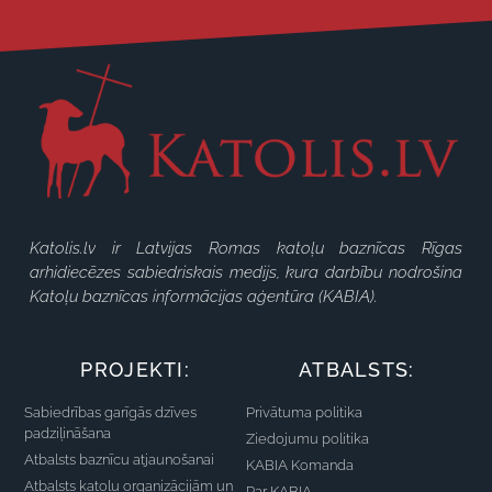
Katolis.lv ir Latvijas Romas katoļu baznīcas Rīgas
arhidiecēzes sabiedriskais medijs, kura darbību nodrošina
Katoļu baznīcas informācijas aģentūra (KABIA).
PROJEKTI:
ATBALSTS:
Sabiedrības garīgās dzīves
Privātuma politika
padziļināšana
Ziedojumu politika
Atbalsts baznīcu atjaunošanai
KABIA Komanda
Atbalsts katoļu organizācijām un
Par KABIA