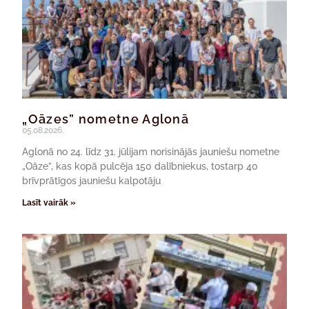
„Oāzes” nometne Aglonā
05.08.2026.
Aglonā no 24. līdz 31. jūlijam norisinājās jauniešu nometne
„Oāze”, kas kopā pulcēja 150 dalībniekus, tostarp 40
brīvprātīgos jauniešu kalpotāju
Lasīt vairāk »