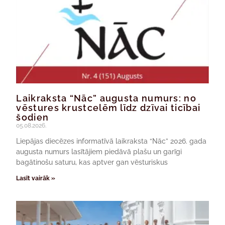
Laikraksta “Nāc” augusta numurs: no
vēstures krustcelēm līdz dzīvai ticībai
šodien
05.08.2026.
Liepājas diecēzes informatīvā laikraksta “Nāc” 2026. gada
augusta numurs lasītājiem piedāvā plašu un garīgi
bagātinošu saturu, kas aptver gan vēsturiskus
Lasīt vairāk »