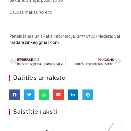
Sākums 1.maijā, plkst. 18.00
Dalības maksa 30 eiro
Pieteikšanās un sīkāka informācija: 29730786 (Madara) vai
madara.sinke@gmail.com
IEPRIEKŠĒJAIS
NĀKOŠAIS
Rakstura izglītība – pamats, lai izaudzinātu nākotnes cilvēku
Jauniešu rekolekcijas “Kairos”
Dalīties ar rakstu
Saistītie raksti