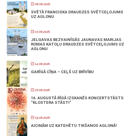
08.08.2026.
SVĒTĀ FRANCISKA DRAUDZES SVĒTCEĻOJUMS
UZ AGLONU
10.08.2026.
JELGAVAS BEZVAINĪGĀS JAUNAVAS MARIJAS
ROMAS KATOĻU DRAUDZES SVĒTCEĻOJUMS UZ
AGLONU
14.08.2026.
GARĪGĀ CĪŅA – CEĻŠ UZ BRĪVĪBU
16.08.2026.
16. AUGUSTĀ RĪGĀ IZSKANĒS KONCERTSTĀSTS
“KLOSTERA STĀSTI”
19.08.2026.
AICINĀM UZ KATEHĒTU TIKŠANOS AGLONĀ!