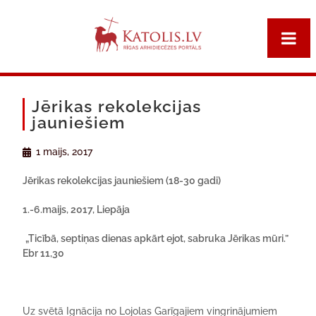
Jērikas rekolekcijas
jauniešiem
1 maijs, 2017
Jērikas rekolekcijas jauniešiem (18-30 gadi)
1.-6.maijs, 2017, Liepāja
„Ticībā, septiņas dienas apkārt ejot, sabruka Jērikas mūri.”
Ebr 11,30
Uz svētā Ignācija no Lojolas Garīgajiem vingrinājumiem