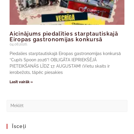
Aicinājums piedalīties starptautiskajā
Eiropas gastronomijas konkursā
04.08.2026.
Piedalies starptautiskajā Eiropas gastronomijas konkursā
“Cupi’s Spoon 2026”! OBLIGĀTA IEPRIEKŠĒJĀ
PIETEIKŠANĀS LĪDZ 17. AUGUSTAM! (Vietu skaits ir
ierobežots, tāpēc piesakies
Lasīt vairāk »
Īsceļi