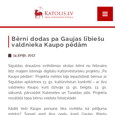
Bērni dodas pa Gaujas lībiešu
valdnieka Kaupo pēdām
14 jūnijs, 2017
Siguldas draudzes svētdienas skolas bērni no februāra
līdz maijam īstenoja digitālu kultūrvēsturisku projektu „Pa
Kaupo pēdām”. Projekta mērķis bija iepazīstināt bērnus ar
Siguldas apkārtnes 13. gs. kultūrvēsturi, konkrēti – ar līvu
valdnieku Kaupo, kurš dzīvoja 12. gs. beigās, 13. gs.
sākumā, pārvaldot Kubeseles un Turaidas pilis. Projekta
rezultātā tapa bērnu veidota fotoizstāde.
Kādēļ tieši Kaupo persona tika izvēlēta kā pētījuma
mērķis? Šogad aprit 800 gadu, kopš Gaujas lībiešu