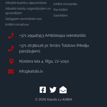
Atbalsts baznīcu atjaunošanai
KABIA Komanda
Atbalsts katoļu organizācijām un
Par KABIA
apvienībām
Sazināties
Garīgajam semināram 100
KABIA iniciatīvas
+371 29948353 Arhibīskapa sekretariāts
+371 26382126 pr. Ilmārs Tolstovs (Mediju
pārstāvjiem)
Klostera iela 4, Rīga, LV-1050
info@katolis.lv
© 2026 Katolis.lv KABIA