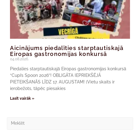
Aicinājums piedalīties starptautiskajā
Eiropas gastronomijas konkursā
04.08.2026.
Piedalies starptautiskajā Eiropas gastronomijas konkursā
“Cupi’s Spoon 2026”! OBLIGĀTA IEPRIEKŠĒJĀ
PIETEIKŠANĀS LĪDZ 17. AUGUSTAM! (Vietu skaits ir
ierobežots, tāpēc piesakies
Lasīt vairāk »