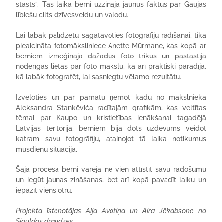
stāsts”. Tās laikā bērni uzzināja jaunus faktus par Gaujas
lībiešu cilts dzīvesveidu un valodu.
Lai labāk palīdzētu sagatavoties fotogrāfiju radīšanai, tika
pieaicināta fotomāksliniece Anette Mūrmane, kas kopā ar
bērniem izmēģināja dažādus foto trikus un pastāstīja
noderīgas lietas par foto mākslu, kā arī praktiski parādīja,
kā labāk fotografēt, lai sasniegtu vēlamo rezultātu.
Izvēloties un par pamatu ņemot kādu no mākslnieka
Aleksandra Stankēviča radītajām grafikām, kas veltītas
tēmai par Kaupo un kristietības ienākšanai tagadējā
Latvijas teritorijā, bērniem bija dots uzdevums veidot
katram savu fotogrāfiju, atainojot tā laika notikumus
mūsdienu situācijā.
Šajā procesā bērni varēja ne vien attīstīt savu radošumu
un iegūt jaunas zināšanas, bet arī kopā pavadīt laiku un
iepazīt viens otru.
Projekta īstenotājas Aija Avotiņa un Aira Jēkabsone no
Siguldas draudzes