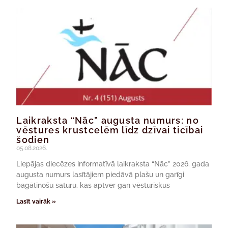
Laikraksta “Nāc” augusta numurs: no
vēstures krustcelēm līdz dzīvai ticībai
šodien
05.08.2026.
Liepājas diecēzes informatīvā laikraksta “Nāc” 2026. gada
augusta numurs lasītājiem piedāvā plašu un garīgi
bagātinošu saturu, kas aptver gan vēsturiskus
Lasīt vairāk »