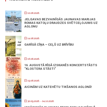
10.08.2026.
JELGAVAS BEZVAINĪGĀS JAUNAVAS MARIJAS
ROMAS KATOĻU DRAUDZES SVĒTCEĻOJUMS UZ
AGLONU
14.08.2026.
GARĪGĀ CĪŅA – CEĻŠ UZ BRĪVĪBU
16.08.2026.
16. AUGUSTĀ RĪGĀ IZSKANĒS KONCERTSTĀSTS
“KLOSTERA STĀSTI”
19.08.2026.
AICINĀM UZ KATEHĒTU TIKŠANOS AGLONĀ!
30.09.2026.
- 04.10.2026.