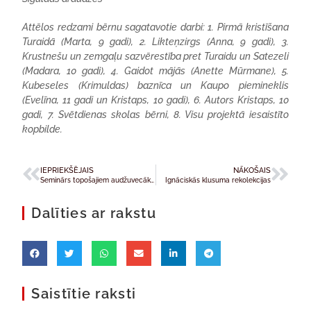
Attēlos redzami bērnu sagatavotie darbi: 1. Pirmā kristīšana
Turaidā (Marta, 9 gadi), 2. Likteņzirgs (Anna, 9 gadi), 3.
Krustnešu un zemgaļu sazvērestība pret Turaidu un Satezeli
(Madara, 10 gadi), 4. Gaidot mājās (Anette Mūrmane), 5.
Kubeseles (Krimuldas) baznīca un Kaupo piemineklis
(Evelīna, 11 gadi un Kristaps, 10 gadi), 6. Autors Kristaps, 10
gadi, 7. Svētdienas skolas bērni, 8. Visu projektā iesaistīto
kopbilde.
IEPRIEKŠĒJAIS
NĀKOŠAIS
Seminārs topošajiem audžuvecākiem “Katram bērnam savu ģimeni – 2017!”
Ignāciskās klusuma rekolekcijas
Dalīties ar rakstu
Saistītie raksti