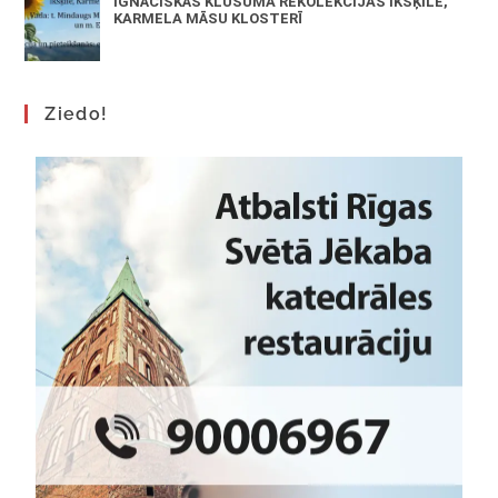
IGNĀCISKĀS KLUSUMA REKOLEKCIJAS IKŠĶILĒ,
KARMELA MĀSU KLOSTERĪ
Ziedo!