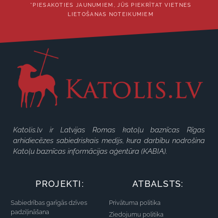
*PIESAKOTIES JAUNUMIEM, JŪS PIEKRĪTAT VIETNES
LIETOŠANAS NOTEIKUMIEM
Katolis.lv ir Latvijas Romas katoļu baznīcas Rīgas
arhidiecēzes sabiedriskais medijs, kura darbību nodrošina
Katoļu baznīcas informācijas aģentūra (KABIA).
PROJEKTI:
ATBALSTS:
Sabiedrības garīgās dzīves
Privātuma politika
padziļināšana
Ziedojumu politika