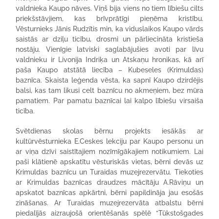
valdnieka Kaupo nāves. Viņš bija viens no tiem lībiešu cilts
priekšstāvjiem, kas brīvprātīgi pieņēma kristību.
Vēsturnieks Jānis Rudzītis min, ka viduslaikos Kaupo vārds
saistās ar dziļu ticību, drosmi un pārliecināta kristieša
nostāju. Vienīgie latviski saglabājušies avoti par līvu
valdnieku ir Livonija Indriķa un Atskaņu hronikas, kā arī
paša Kaupo atstātā liecība – Kubeseles (Krimuldas)
baznīca. Skaista leģenda vēsta, ka sapnī Kaupo dzirdējis
balsi, kas tam likusi celt baznīcu no akmeņiem, bez mūra
pamatiem. Par pamatu baznīcai lai kalpo lībiešu virsaiša
ticība.
Svētdienas skolas bērnu projekts iesākās ar
kultūrvēsturnieka E.Ceskes lekciju par Kaupo personu un
ar viņa dzīvi saistītajiem nozīmīgākajiem notikumiem. Lai
paši klātienē apskatītu vēsturiskās vietas, bērni devās uz
Krimuldas baznīcu un Turaidas muzejrezervātu. Tiekoties
ar Krimuldas baznīcas draudzes mācītāju A.Rāviņu un
apskatot baznīcas apkārtni, bērni papildināja jau esošās
zināšanas. Ar Turaidas muzejrezervāta atbalstu bērni
piedalījās aizraujošā orientēšanās spēlē “Tūkstošgades