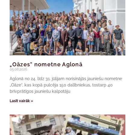
„Oāzes” nometne Aglonā
05.08.2026.
Aglonā no 24. līdz 31. jūlijam norisinājās jauniešu nometne
„Oāze”, kas kopā pulcēja 150 dalībniekus, tostarp 40
brīvprātīgos jauniešu kalpotāju
Lasīt vairāk »