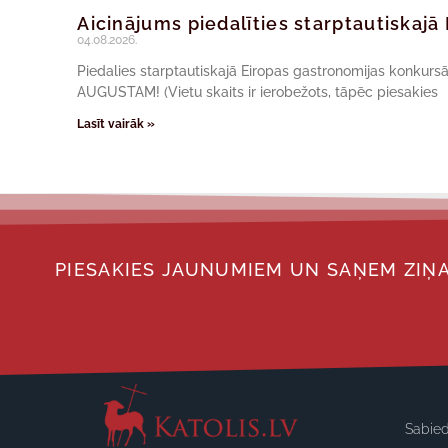
Aicinājums piedalīties starptautiskaj
04.08.2026.
Piedalies starptautiskajā Eiropas gastronomijas konkur
AUGUSTAM! (Vietu skaits ir ierobežots, tāpēc piesakies
Lasīt vairāk »
PIESAKIES JAUNUMIEM UN SAŅEM ZIŅA
Sabied