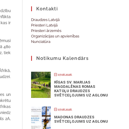
Kontakti
adzību
flikta
Draudzes Latvijā
kas ir
Priesteri Latvijā
Priesteri ārzemēs
Organizācijas un apvienības
ņēmusi
Nunciatūra
kā 480
, tiek
Notikumu Kalendārs
frikā,
07.08.2026.
udzei.
RĪGAS SV. MARIJAS
MAGDALĒNAS ROMAS
KATOĻU DRAUDZES
zes un
SVĒTCEĻOJUMS UZ AGLONU
nkrētu
frikas
07.08.2026.
sniedz
MADONAS DRAUDZES
ls 2A,
SVĒTCEĻOJUMS UZ AGLONU