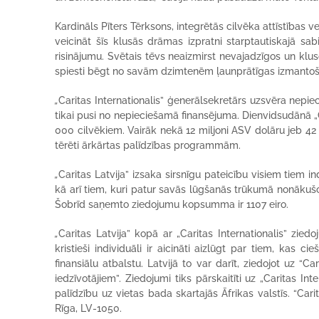
Kardināls Pīters Tērksons, integrētās cilvēka attīstības 
veicināt šīs klusās drāmas izpratni starptautiskajā sab
risinājumu. Svētais tēvs neaizmirst nevajadzīgos un kluso
spiesti bēgt no savām dzimtenēm ļaunprātīgas izmantošan
„
Caritas Internationalis” ģenerālsekretārs uzsvēra nepi
tikai pusi no nepieciešamā finansējuma. Dienvidsudānā „Ca
000 cilvēkiem. Vairāk nekā 12 miljoni ASV dolāru jeb 42
tērēti ārkārtas palīdzības programmām.
„
Caritas Latvija” izsaka sirsnīgu pateicību visiem tiem in
kā arī tiem, kuri patur savās lūgšanās trūkumā nonākušo
Šobrīd saņemto ziedojumu kopsumma ir 1107 eiro.
„
Caritas Latvija” kopā ar „Caritas Internationalis” zi
kristieši individuāli ir aicināti aizlūgt par tiem, kas
finansiālu atbalstu. Latvijā to var darīt, ziedojot uz 
iedzīvotājiem”. Ziedojumi tiks pārskaitīti uz „Caritas In
palīdzību uz vietas bada skartajās Āfrikas valstīs. “Carit
Rīga, LV-1050.