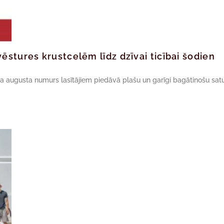
ēstures krustcelēm līdz dzīvai ticībai šodien
da augusta numurs lasītājiem piedāvā plašu un garīgi bagātinošu satu