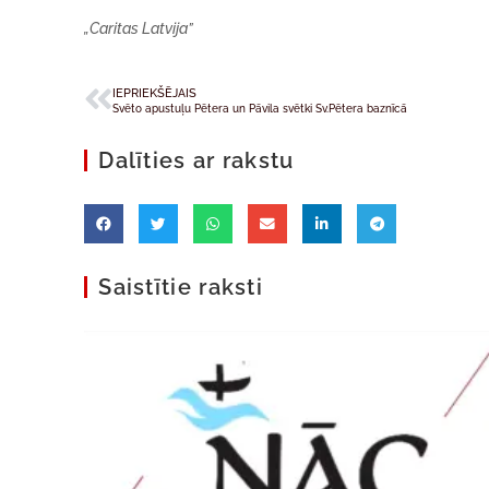
„Caritas Latvija”
IEPRIEKŠĒJAIS
Svēto apustuļu Pētera un Pāvila svētki Sv.Pētera baznīcā
Dalīties ar rakstu
Saistītie raksti