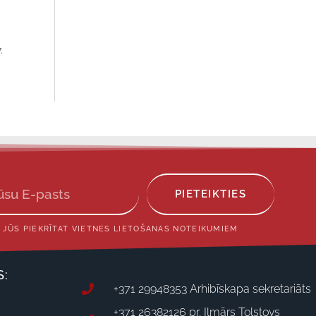
.
PIETEIKTIES
 JŪS PIEKRĪTAT VIETNES LIETOŠANAS NOTEIKUMIEM
S:
+371 29948353 Arhibīskapa sekretariāts
+371 26382126 pr. Ilmārs Tolstovs