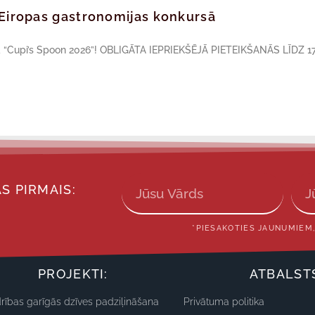
ā Eiropas gastronomijas konkursā
sā “Cupi’s Spoon 2026”! OBLIGĀTA IEPRIEKŠĒJĀ PIETEIKŠANĀS LĪDZ 17
S PIRMAIS:
*PIESAKOTIES JAUNUMIEM,
PROJEKTI:
ATBALST
rības garīgās dzīves padziļināšana
Privātuma politika