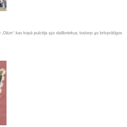
ne „Oāze”, kas kopā pulcēja 150 dalībniekus, tostarp 40 brīvprātīgos