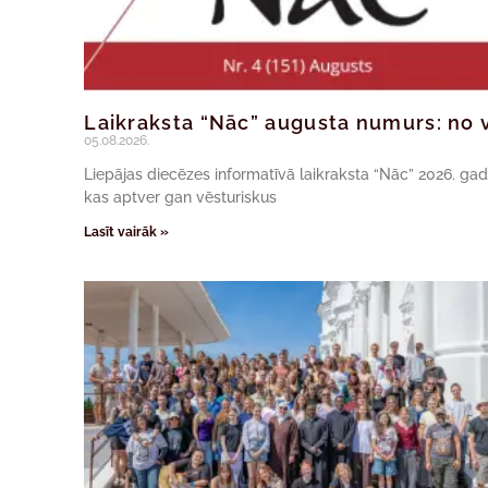
Laikraksta “Nāc” augusta numurs: no v
05.08.2026.
Liepājas diecēzes informatīvā laikraksta “Nāc” 2026. ga
kas aptver gan vēsturiskus
Lasīt vairāk »