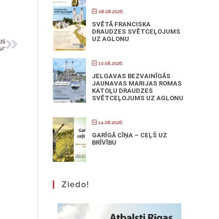
08.08.2026.
SVĒTĀ FRANCISKA
DRAUDZES SVĒTCEĻOJUMS
UZ AGLONU
IS
u!”
10.08.2026.
JELGAVAS BEZVAINĪGĀS
JAUNAVAS MARIJAS ROMAS
KATOĻU DRAUDZES
SVĒTCEĻOJUMS UZ AGLONU
14.08.2026.
GARĪGĀ CĪŅA – CEĻŠ UZ
BRĪVĪBU
Ziedo!