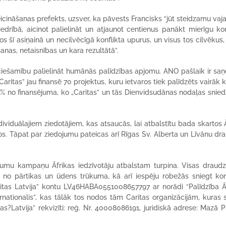
veicināšanas prefekts, uzsver, ka pāvests Francisks “jūt steidzamu vaj
iedrībā, aicinot palielināt un atjaunot centienus panākt mierīgu kon
s šī asiņainā un necilvēcīgā konflikta upurus, un visus tos cilvēkus, 
as, netaisnības un kara rezultātā”.
eciešamību palielināt humānās palīdzības apjomu. ANO pašlaik ir sa
ritas” jau finansē 70 projektus, kuru ietvaros tiek palīdzēts vairāk 
 % no finansējuma, ko „Caritas” un tās Dienvidsudānas nodaļas sniedz
dividuālajiem ziedotājiem, kas atsaucās, lai atbalstītu bada skartos Ā
s. Tāpat par ziedojumu pateicas arī Rīgas Sv. Alberta un Līvānu dra
edojumu kampaņu Āfrikas iedzīvotāju atbalstam turpina. Visas draud
 cieš no pārtikas un ūdens trūkuma, kā arī iespēju robežās sniegt ko
“Caritas Latvija” kontu LV46HABA0551008657797 ar norādi “Palīdzība Ā
ternationalis”, kas tālāk tos nodos tām Caritas organizācijām, kuras 
as?Latvija” rekvizīti: reģ. Nr. 40008086191, juridiskā adrese: Mazā Pi