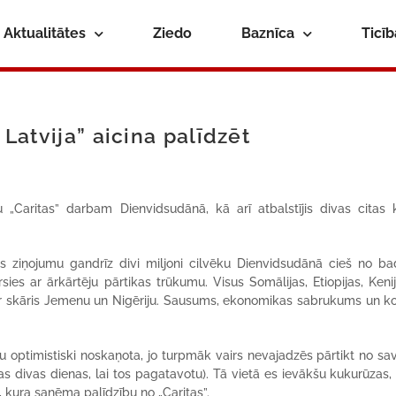
Aktualitātes
Ziedo
Baznīca
Ticī
 Latvija” aicina palīdzēt
 „Caritas” darbam Dienvidsudānā, kā arī atbalstījis divas citas 
s ziņojumu gandrīz divi miljoni cilvēku Dienvidsudānā cieš no b
ies ar ārkārtēju pārtikas trūkumu. Visus Somālijas, Etiopijas, Keni
ir skāris Jemenu un Nigēriju. Sausums, ekonomikas sabrukums un kon
 optimistiski noskaņota, jo turpmāk vairs nevajadzēs pārtikt no sa
amas divas dienas, lai tos pagatavotu). Tā vietā es ievākšu kukurūzas,
 kura saņēma palīdzību no „Caritas”.