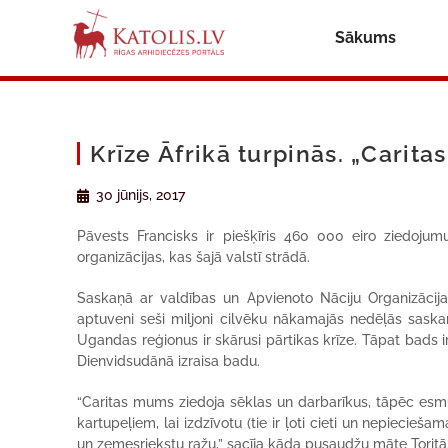
Sākums
Krīze Āfrikā turpinās. „Caritas
30 jūnijs, 2017
Pāvests Francisks ir piešķīris 460 000 eiro ziedojumu
organizācijas, kas šajā valstī strādā.
Saskaņā ar valdības un Apvienoto Nāciju Organizācija
aptuveni seši miljoni cilvēku nākamajās nedēļās saskars
Ugandas reģionus ir skārusi pārtikas krīze. Tāpat bads 
Dienvidsudānā izraisa badu.
“Caritas mums ziedoja sēklas un darbarīkus, tāpēc esmu
kartupeļiem, lai izdzīvotu (tie ir ļoti cieti un nepiecieš
un zemesriekstu ražu,” sacīja kāda pusaudžu māte Toritā,