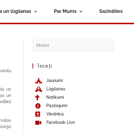
ba un lūgšanas
Par Mums
Sazināties
Īsceļi
katoļu
Jaunumi
Lūgšanas
ada un
jas un
Notikumi
flikti
Paziņojumi
Vārdnīca
vvaļas
Facebook Live
 sorgo