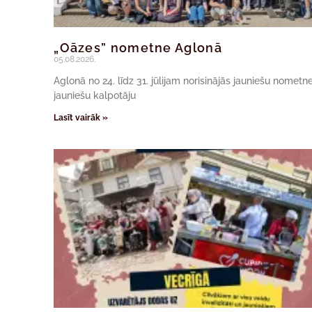
„Oāzes” nometne Aglonā
05.08.2026.
Aglonā no 24. līdz 31. jūlijam norisinājās jauniešu nomet
jauniešu kalpotāju
Lasīt vairāk »