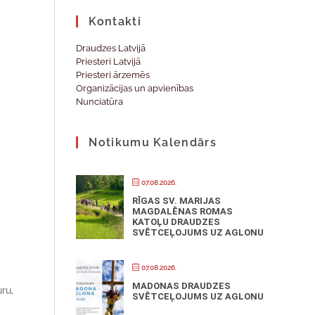
Kontakti
Draudzes Latvijā
Priesteri Latvijā
Priesteri ārzemēs
Organizācijas un apvienības
Nunciatūra
Notikumu Kalendārs
07.08.2026.
RĪGAS SV. MARIJAS
MAGDALĒNAS ROMAS
KATOĻU DRAUDZES
SVĒTCEĻOJUMS UZ AGLONU
07.08.2026.
MADONAS DRAUDZES
ru,
SVĒTCEĻOJUMS UZ AGLONU