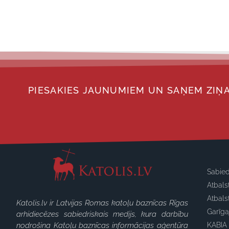
PIESAKIES JAUNUMIEM UN SAŅEM ZIŅA
Sabied
Atbals
Atbals
Katolis.lv ir Latvijas Romas katoļu baznīcas Rīgas
Garīg
arhidiecēzes sabiedriskais medijs, kura darbību
nodrošina Katoļu baznīcas informācijas aģentūra
KABIA 