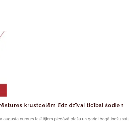
ēstures krustcelēm līdz dzīvai ticībai šodien
da augusta numurs lasītājiem piedāvā plašu un garīgi bagātinošu satu