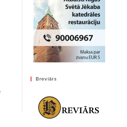
Breviārs
.