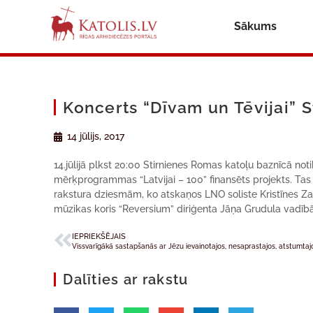
Sākums
Koncerts “Dīvam un Tēvijai” S
14 jūlijs, 2017
14.jūlijā plkst 20:00 Stirnienes Romas katoļu baznīcā noti
mērķprogrammas “Latvijai – 100” finansēts projekts. Tas
rakstura dziesmām, ko atskaņos LNO soliste Kristīnes Za
mūzikas koris “Reversium” diriģenta Jāņa Grudula vadīb
IEPRIEKŠĒJAIS
Vissvarīgākā sastapšanās ar Jēzu ievainotajos, nesaprastajos, atstumtaj
Dalīties ar rakstu