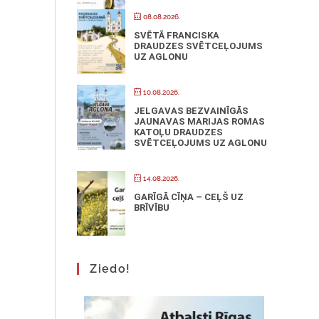
08.08.2026.
SVĒTĀ FRANCISKA
DRAUDZES SVĒTCEĻOJUMS
UZ AGLONU
10.08.2026.
JELGAVAS BEZVAINĪGĀS
JAUNAVAS MARIJAS ROMAS
KATOĻU DRAUDZES
SVĒTCEĻOJUMS UZ AGLONU
14.08.2026.
GARĪGĀ CĪŅA – CEĻŠ UZ
BRĪVĪBU
Ziedo!