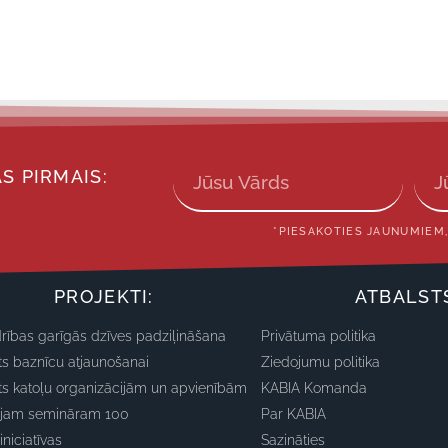
S PIRMAIS:
*PIESAKOTIES JAUNUMIEM,
PROJEKTI:
ATBALST
rības garīgās dzīves padziļināšana
Privātuma politika
ts baznīcu atjaunošanai
Ziedojumu politika
ts katoļu organizācijām un apvienībām
KABIA Komanda
ajam semināram 100
Par KABIA
iniciatīvas
Sazināties