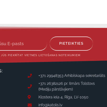
PIETEIKTIES
 JŪS PIEKRĪTAT VIETNES LIETOŠANAS NOTEIKUMIEM
S:
+371 29948353 Arhibīskapa sekretariāts
+371 26382126 pr. Ilmārs Tolstovs
(Mediju pārstāvjiem)
Klostera iela 4, Rīga, LV-1050
info@katolis.lv