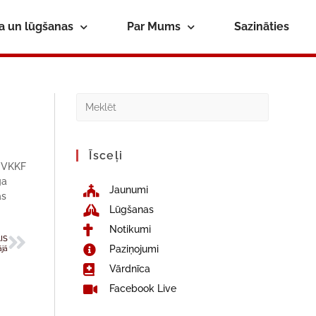
ba un lūgšanas
Par Mums
Sazināties
Īsceļi
r VKKF
ga
Jaunumi
ās
Lūgšanas
Notikumi
IS
Paziņojumi
ājā
Vārdnīca
Facebook Live