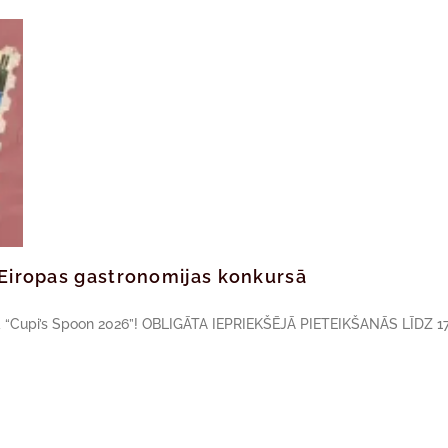
ā Eiropas gastronomijas konkursā
sā “Cupi’s Spoon 2026”! OBLIGĀTA IEPRIEKŠĒJĀ PIETEIKŠANĀS LĪDZ 17