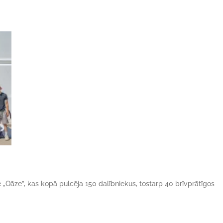
ne „Oāze”, kas kopā pulcēja 150 dalībniekus, tostarp 40 brīvprātīgos