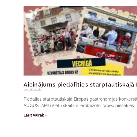
Aicinājums piedalīties starptautiskaj
04.08.2026.
Piedalies starptautiskajā Eiropas gastronomijas konkur
AUGUSTAM! (Vietu skaits ir ierobežots, tāpēc piesakies
Lasīt vairāk »