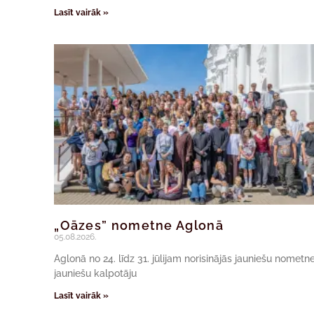
Lasīt vairāk »
„Oāzes” nometne Aglonā
05.08.2026.
Aglonā no 24. līdz 31. jūlijam norisinājās jauniešu nomet
jauniešu kalpotāju
Lasīt vairāk »