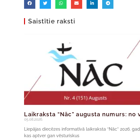
Saistītie raksti
Laikraksta “Nāc” augusta numurs: no v
05.08.2026.
Liepājas diecēzes informatīvā laikraksta “Nāc” 2026. ga
kas aptver gan vēsturiskus