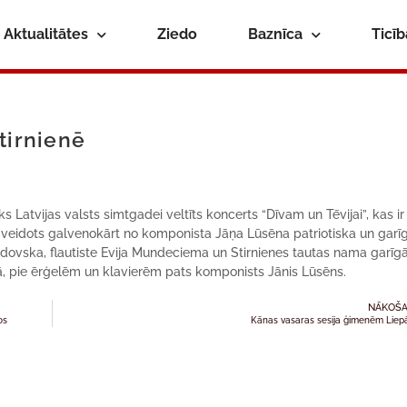
Aktualitātes
Ziedo
Baznīca
Ticī
tirnienē
ks Latvijas valsts simtgadei veltīts koncerts “Dīvam un Tēvijai”, kas i
 veidots galvenokārt no komponista Jāņa Lūsēna patriotiska un garī
dovska, flautiste Evija Mundeciema un Stirnienes tautas nama garīg
ā, pie ērģelēm un klavierēm pats komponists Jānis Lūsēns.
NĀKOŠA
os
Kānas vasaras sesija ģimenēm Liep