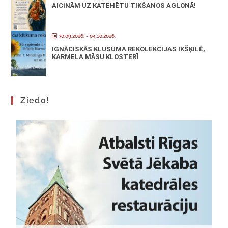
AICINĀM UZ KATEHĒTU TIKŠANOS AGLONĀ!
30.09.2026.
- 04.10.2026.
IGNĀCISKĀS KLUSUMA REKOLEKCIJAS IKŠĶILĒ,
KARMELA MĀSU KLOSTERĪ
Ziedo!