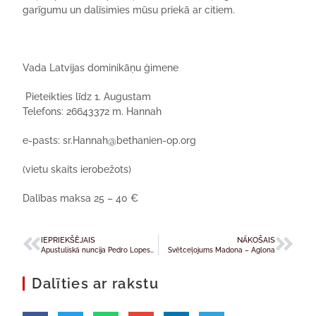
garīgumu un dalīsimies mūsu priekā ar citiem.
Vada Latvijas dominikāņu ģimene
Pieteikties l
ī
dz 1. Augustam
Telefons: 26643372 m. Hannah
e-pasts:
sr.Hannah@bethanien-op.org
(vietu skaits ierobe
ž
ots)
Dal
ī
bas maksa 25 – 40 €
IEPRIEKŠĒJAIS
NĀKOŠAIS
Apustuliskā nuncija Pedro Lopesa Kintanas sprediķis Kanepenes svētkos Skaistkalnē 2017. gada 6. augustā
Svētceļojums Madona – Aglona
Dalīties ar rakstu