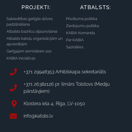
PROJEKTI:
ATBALSTS:
Sabiedrības garīgās dzīves
Privātuma politika
padziļināšana
Ziedojumu politika
Atbalsts baznīcu atjaunošanai
KABIA Komanda
Atbalsts katoļu organizācijām un
Par KABIA
apvienībām
Sazināties
Garīgajam semināram 100
KABIA iniciatīvas
+371 29948353 Arhibīskapa sekretariāts
+371 26382126 pr. Ilmārs Tolstovs (Mediju
pārstāvjiem)
Klostera iela 4, Rīga, LV-1050
info@katolis.lv