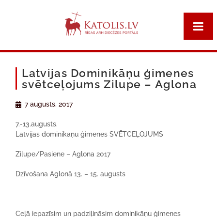
Latvijas Dominikāņu ģimenes
svētceļojums Zilupe – Aglona
7 augusts, 2017
7.-13.augusts.
Latvijas dominik
āņ
u
ģ
imenes
SV
ĒTCEĻOJUMS
Zilupe/
Pasiene
– Aglona 2017
Dzīvošana Aglonā 13. – 15. augusts
Ce
ļā iepazīsim un padziļināsim dominikāņu ģimenes