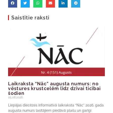
Saistītie raksti
Laikraksta “Nāc” augusta numurs: no
vēstures krustcelēm līdz dzīvai ticībai
šodien
05.08.2026.
Liepājas diecēzes informatīvā laikraksta “Nāc” 2026. gada
augusta numurs lasītājiem piedāvā plašu un garīgi