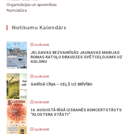
Organizācijas un apvienības
Nunciatūra
Notikumu Kalendārs
10.08.2026.
JELGAVAS BEZVAINĪGĀS JAUNAVAS MARIJAS
ROMAS KATOĻU DRAUDZES SVĒTCEĻOJUMS UZ
AGLONU
14.08.2026.
GARĪGĀ CĪŅA – CEĻŠ UZ BRĪVĪBU
16.08.2026.
16. AUGUSTĀ RĪGĀ IZSKANĒS KONCERTSTĀSTS
“KLOSTERA STĀSTI”
19.08.2026.