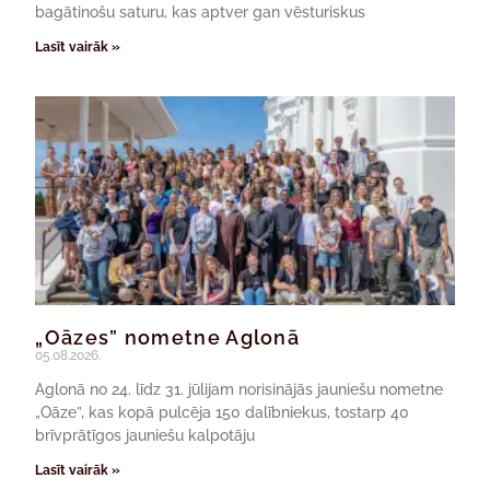
bagātinošu saturu, kas aptver gan vēsturiskus
Lasīt vairāk »
„Oāzes” nometne Aglonā
05.08.2026.
Aglonā no 24. līdz 31. jūlijam norisinājās jauniešu nometne
„Oāze”, kas kopā pulcēja 150 dalībniekus, tostarp 40
brīvprātīgos jauniešu kalpotāju
Lasīt vairāk »