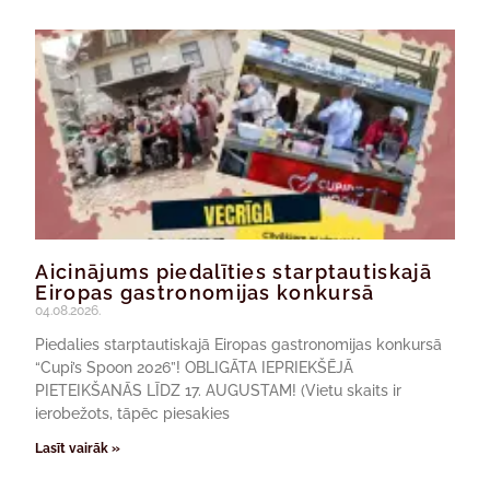
Aicinājums piedalīties starptautiskajā
Eiropas gastronomijas konkursā
04.08.2026.
Piedalies starptautiskajā Eiropas gastronomijas konkursā
“Cupi’s Spoon 2026”! OBLIGĀTA IEPRIEKŠĒJĀ
PIETEIKŠANĀS LĪDZ 17. AUGUSTAM! (Vietu skaits ir
ierobežots, tāpēc piesakies
Lasīt vairāk »