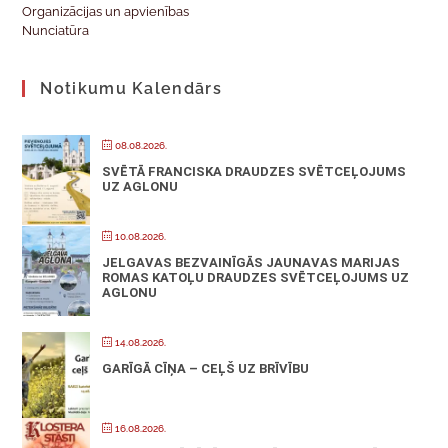
Organizācijas un apvienības
Nunciatūra
Notikumu Kalendārs
08.08.2026.
SVĒTĀ FRANCISKA DRAUDZES SVĒTCEĻOJUMS
UZ AGLONU
10.08.2026.
JELGAVAS BEZVAINĪGĀS JAUNAVAS MARIJAS
ROMAS KATOĻU DRAUDZES SVĒTCEĻOJUMS UZ
AGLONU
14.08.2026.
GARĪGĀ CĪŅA – CEĻŠ UZ BRĪVĪBU
16.08.2026.