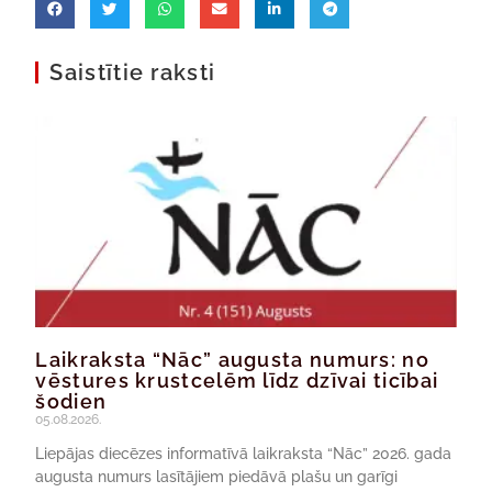
Saistītie raksti
Laikraksta “Nāc” augusta numurs: no
vēstures krustcelēm līdz dzīvai ticībai
šodien
05.08.2026.
Liepājas diecēzes informatīvā laikraksta “Nāc” 2026. gada
augusta numurs lasītājiem piedāvā plašu un garīgi