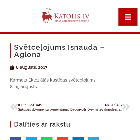
Svētceļojums Isnauda –
Aglona
8 augusts, 2017
Karmela Ekleziālās kustības svētceļojums.
8.-15.augusts.
IEPRIEKŠĒJAIS
NĀKOŠAIS
Sākusies dokumentu pieņemšana studijām Rīgas Garīgajā seminārā
Daugavpils Dievmātes draudzes svētceļojums Daugavpils – Aglona
Dalīties ar rakstu