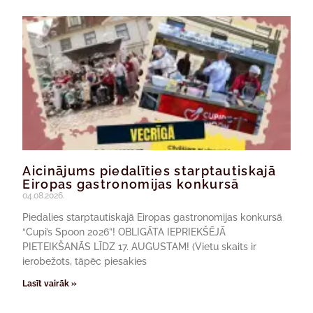
Aicinājums piedalīties starptautiskajā
Eiropas gastronomijas konkursā
04.08.2026.
Piedalies starptautiskajā Eiropas gastronomijas konkursā
“Cupi’s Spoon 2026”! OBLIGĀTA IEPRIEKŠĒJĀ
PIETEIKŠANĀS LĪDZ 17. AUGUSTAM! (Vietu skaits ir
ierobežots, tāpēc piesakies
Lasīt vairāk »