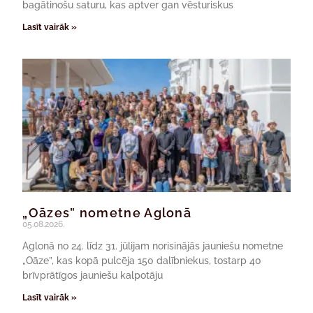
bagātinošu saturu, kas aptver gan vēsturiskus
Lasīt vairāk »
„Oāzes” nometne Aglonā
05.08.2026.
Aglonā no 24. līdz 31. jūlijam norisinājās jauniešu nometne
„Oāze”, kas kopā pulcēja 150 dalībniekus, tostarp 40
brīvprātīgos jauniešu kalpotāju
Lasīt vairāk »