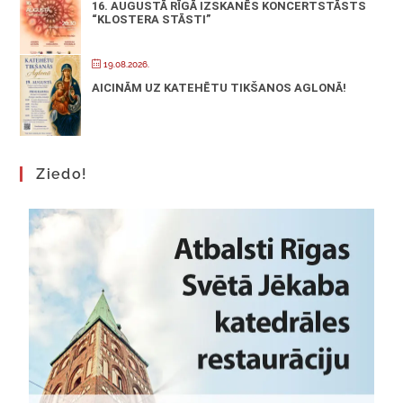
16. AUGUSTĀ RĪGĀ IZSKANĒS KONCERTSTĀSTS
“KLOSTERA STĀSTI”
19.08.2026.
AICINĀM UZ KATEHĒTU TIKŠANOS AGLONĀ!
Ziedo!