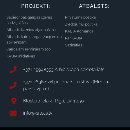
PROJEKTI:
ATBALSTS:
Sabiedrības garīgās dzīves
Privātuma politika
padziļināšana
Ziedojumu politika
Atbalsts baznīcu atjaunošanai
KABIA Komanda
Atbalsts katoļu organizācijām un
Par KABIA
apvienībām
Sazināties
Garīgajam semināram 100
KABIA iniciatīvas
+371 29948353 Arhibīskapa sekretariāts
+371 26382126 pr. Ilmārs Tolstovs (Mediju
pārstāvjiem)
Klostera iela 4, Rīga, LV-1050
info@katolis.lv