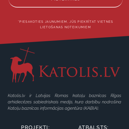
*PIESAKOTIES JAUNUMIEM, JŪS PIEKRĪTAT VIETNES
LIETOŠANAS NOTEIKUMIEM
Katolis.lv ir Latvijas Romas katoļu baznīcas Rīgas
arhidiecēzes sabiedriskais medijs, kura darbību nodrošina
Katoļu baznīcas informācijas aģentūra (KABIA).
PROJEKTI:
ATBALSTS: