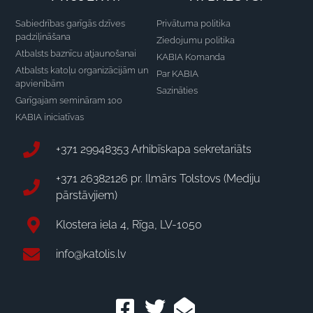
Sabiedrības garīgās dzīves
Privātuma politika
padziļināšana
Ziedojumu politika
Atbalsts baznīcu atjaunošanai
KABIA Komanda
Atbalsts katoļu organizācijām un
Par KABIA
apvienībām
Sazināties
Garīgajam semināram 100
KABIA iniciatīvas
+371 29948353 Arhibīskapa sekretariāts
+371 26382126 pr. Ilmārs Tolstovs (Mediju
pārstāvjiem)
Klostera iela 4, Rīga, LV-1050
info@katolis.lv