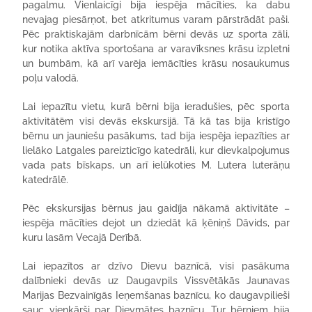
pagalmu. Vienlaicīgi bija iespēja mācīties, ka dabu
nevajag piesārņot, bet atkritumus varam pārstrādāt paši.
Pēc praktiskajām darbnīcām bērni devās uz sporta zāli,
kur notika aktīva sportošana ar varavīksnes krāsu izpletni
un bumbām, kā arī varēja iemācīties krāsu nosaukumus
poļu valodā.
Lai iepazītu vietu, kurā bērni bija ieradušies, pēc sporta
aktivitātēm visi devās ekskursijā. Tā kā tas bija kristīgo
bērnu un jauniešu pasākums, tad bija iespēja iepazīties ar
lielāko Latgales pareizticīgo katedrāli, kur dievkalpojumus
vada pats bīskaps, un arī ielūkoties M. Lutera luterāņu
katedrālē.
Pēc ekskursijas bērnus jau gaidīja nākamā aktivitāte –
iespēja mācīties dejot un dziedāt kā ķēniņš Dāvids, par
kuru lasām Vecajā Derībā.
Lai iepazītos ar dzīvo Dievu baznīcā, visi pasākuma
dalībnieki devās uz Daugavpils Vissvētākās Jaunavas
Marijas Bezvainīgās Ieņemšanas baznīcu, ko daugavpilieši
sauc vienkārši par Dievmātes baznīcu. Tur bērniem bija