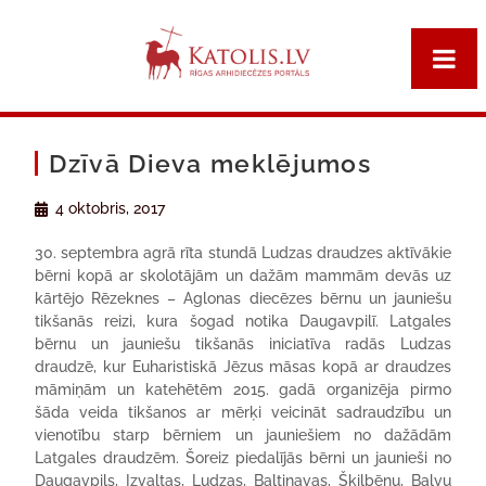
Dzīvā Dieva meklējumos
4 oktobris, 2017
30. septembra agrā rīta stundā Ludzas draudzes aktīvākie
bērni kopā ar skolotājām un dažām mammām devās uz
kārtējo Rēzeknes – Aglonas diecēzes bērnu un jauniešu
tikšanās reizi, kura šogad notika Daugavpilī. Latgales
bērnu un jauniešu tikšanās iniciatīva radās Ludzas
draudzē, kur Euharistiskā Jēzus māsas kopā ar draudzes
māmiņām un katehētēm 2015. gadā organizēja pirmo
šāda veida tikšanos ar mērķi veicināt sadraudzību un
vienotību starp bērniem un jauniešiem no dažādām
Latgales draudzēm. Šoreiz piedalījās bērni un jaunieši no
Daugavpils, Izvaltas, Ludzas, Baltinavas, Šķilbēnu, Balvu