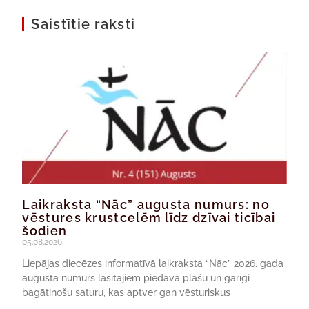
Saistītie raksti
Laikraksta “Nāc” augusta numurs: no
vēstures krustcelēm līdz dzīvai ticībai
šodien
05.08.2026.
Liepājas diecēzes informatīvā laikraksta “Nāc” 2026. gada
augusta numurs lasītājiem piedāvā plašu un garīgi
bagātinošu saturu, kas aptver gan vēsturiskus