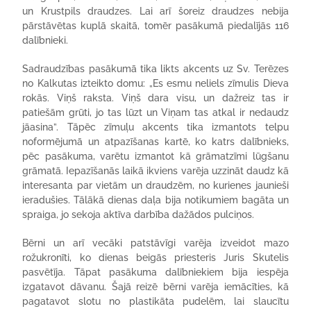
un Krustpils draudzes. Lai arī šoreiz draudzes nebija
pārstāvētas kuplā skaitā, tomēr pasākumā piedalījās 116
dalībnieki.
Sadraudzības pasākumā tika likts akcents uz Sv. Terēzes
no Kalkutas izteikto domu: „Es esmu neliels zīmulis Dieva
rokās. Viņš raksta. Viņš dara visu, un dažreiz tas ir
patiešām grūti, jo tas lūzt un Viņam tas atkal ir nedaudz
jāasina”. Tāpēc zīmuļu akcents tika izmantots telpu
noformējumā un atpazīšanas kartē, ko katrs dalībnieks,
pēc pasākuma, varētu izmantot kā grāmatzīmi lūgšanu
grāmatā. Iepazīšanās laikā ikviens varēja uzzināt daudz kā
interesanta par vietām un draudzēm, no kurienes jaunieši
ieradušies. Tālākā dienas daļa bija notikumiem bagāta un
spraiga, jo sekoja aktīva darbība dažādos pulciņos.
Bērni un arī vecāki patstāvīgi varēja izveidot mazo
rožukronīti, ko dienas beigās priesteris Juris Skutelis
pasvētīja. Tāpat pasākuma dalībniekiem bija iespēja
izgatavot dāvanu. Šajā reizē bērni varēja iemācīties, kā
pagatavot slotu no plastikāta pudelēm, lai slaucītu