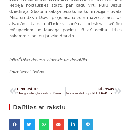
iespēja noklausīties stāstu par kādu vīru, kuru Jēzus
dziedināja. Stāstam sekoja pasākuma kulminācija – Svētā
Mise un dzīvā Dieva pieņemšana zem maizes zīmes. Uz
atvadām katrs dalībnieks saņēma priestera svētību
mājupceļam un launaga paciņu, kā arī cerību tikties
nākamreiz, bet nu jau citā draudzē.
Inita Čižika, draudzes locekle un skolotāja.
Foto: Ivars Utināns
IEPRIEKŠĒJAIS
NĀKOŠAIS
“Bez gudrības, kas nāk no Dieva, mēs nevaram sasniegt svētumu”
Aicina uz diskusiju “KĻŪT PAR EIROPIETI. Kļūt par Šūmani”
Dalīties ar rakstu