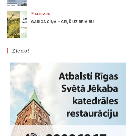
14.08.2026.
GARĪGĀ CĪŅA – CEĻŠ UZ BRĪVĪBU
Ziedo!