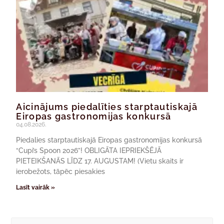
Aicinājums piedalīties starptautiskajā
Eiropas gastronomijas konkursā
04.08.2026.
Piedalies starptautiskajā Eiropas gastronomijas konkursā
“Cupi’s Spoon 2026”! OBLIGĀTA IEPRIEKŠĒJĀ
PIETEIKŠANĀS LĪDZ 17. AUGUSTAM! (Vietu skaits ir
ierobežots, tāpēc piesakies
Lasīt vairāk »