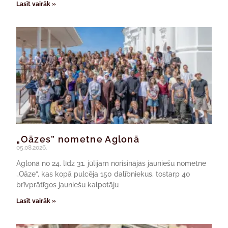
Lasīt vairāk »
„Oāzes” nometne Aglonā
05.08.2026.
Aglonā no 24. līdz 31. jūlijam norisinājās jauniešu nometne
„Oāze”, kas kopā pulcēja 150 dalībniekus, tostarp 40
brīvprātīgos jauniešu kalpotāju
Lasīt vairāk »