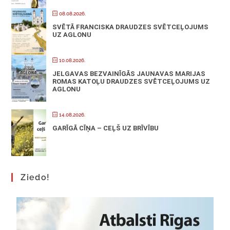
08.08.2026.
SVĒTĀ FRANCISKA DRAUDZES SVĒTCEĻOJUMS
UZ AGLONU
10.08.2026.
JELGAVAS BEZVAINĪGĀS JAUNAVAS MARIJAS
ROMAS KATOĻU DRAUDZES SVĒTCEĻOJUMS UZ
AGLONU
14.08.2026.
GARĪGĀ CĪŅA – CEĻŠ UZ BRĪVĪBU
Ziedo!