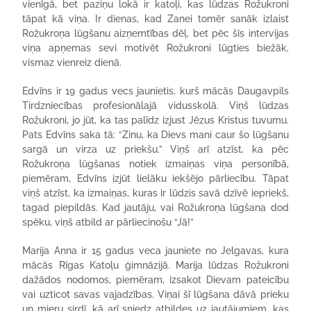
vienīgā, bet paziņu lokā ir katoļi, kas lūdzas Rožukroni
tāpat kā viņa. Ir dienas, kad Zanei tomēr sanāk izlaist
Rožukroņa lūgšanu aizņemtības dēļ, bet pēc šīs intervijas
viņa apņemas sevi motivēt Rožukroni lūgties biežāk,
vismaz vienreiz dienā.
Edvīns ir 19 gadus vecs jaunietis, kurš mācās Daugavpils
Tirdzniecības profesionālajā vidusskolā. Viņš lūdzas
Rožukroni, jo jūt, ka tas palīdz izjust Jēzus Kristus tuvumu.
Pats Edvīns saka tā: “Zinu, ka Dievs mani caur šo lūgšanu
sargā un virza uz priekšu.” Viņš arī atzīst, ka pēc
Rožukroņa lūgšanas notiek izmaiņas viņa personībā,
piemēram, Edvīns izjūt lielāku iekšējo pārliecību. Tāpat
viņš atzīst, ka izmaiņas, kuras ir lūdzis savā dzīvē iepriekš,
tagad piepildās. Kad jautāju, vai Rožukroņa lūgšana dod
spēku, viņš atbild ar pārliecinošu “Jā!”
Marija Anna ir 15 gadus veca jauniete no Jelgavas, kura
mācās Rīgas Katoļu ģimnāzijā. Marija lūdzas Rožukroni
dažādos nodomos, piemēram, izsakot Dievam pateicību
vai uzticot savas vajadzības. Viņai šī lūgšana dāvā prieku
un mieru sirdī, kā arī sniedz atbildes uz jautājumiem, kas