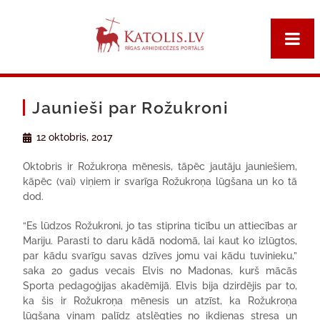
Jaunieši par Rožukroni
12 oktobris, 2017
Oktobris ir Rožukroņa mēnesis, tāpēc jautāju jauniešiem,
kāpēc (vai) viņiem ir svarīga Rožukroņa lūgšana un ko tā
dod.
“Es lūdzos Rožukroni, jo tas stiprina ticību un attiecības ar
Mariju. Parasti to daru kādā nodomā, lai kaut ko izlūgtos,
par kādu svarīgu savas dzīves jomu vai kādu tuvinieku,”
saka 20 gadus vecais Elvis no Madonas, kurš mācās
Sporta pedagoģijas akadēmijā. Elvis bija dzirdējis par to,
ka šis ir Rožukroņa mēnesis un atzīst, ka Rožukroņa
lūgšana viņam palīdz atslēgties no ikdienas stresa un