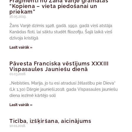
Fragmenti no Žana Vanjē grāmatas
“Kopiena – vieta piedošanai un
priekam”
16.05.2019.
Žans Vanjē dzimis 1928. gadā. 1950. gadā viņš atstāja
Kanādas floti, lai sāktu studēt filozofiju. Šajā laikā viņš
dzīvoja kristīgā
Lasīt vairāk »
Pāvesta Franciska vēstījums XXXIII
Vispasaules Jauniešu dienā
01.03.2018.
,,Nebīsties, Marija, jo tu esi atradusi žēlastību pie Dieva”
(Lk 1,30) Dārgie jaunieši,2018. gada Vispasaules jauniešu
diena iezīmē kārtējo soli
Lasīt vairāk »
Ticība, izšķiršana, aicinājums
10.01.2018.