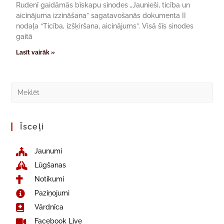
Rudenī gaidāmās bīskapu sinodes „Jaunieši, ticība un
aicinājuma izzināšana” sagatavošanās dokumenta II
nodaļa “Ticība, izšķiršana, aicinājums”. Visā šīs sinodes
gaitā
Lasīt vairāk »
Īsceļi
Jaunumi
Lūgšanas
Notikumi
Paziņojumi
Vārdnīca
Facebook Live