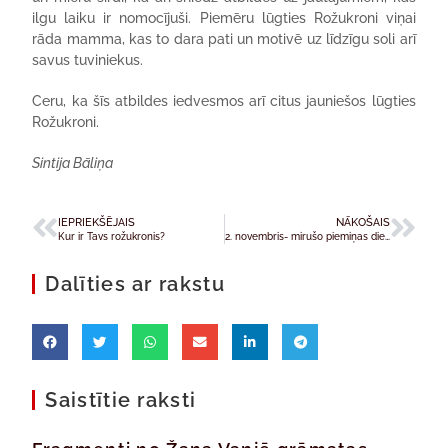
ilgu laiku ir nomocījuši. Piemēru lūgties Rožukroni viņai
rāda mamma, kas to dara pati un motivē uz līdzīgu soli arī
savus tuviniekus.
Ceru, ka šīs atbildes iedvesmos arī citus jauniešos lūgties
Rožukroni.
Sintija Bāliņa
IEPRIEKŠĒJAIS
NĀKOŠAIS
Kur ir Tavs rožukronis?
2. novembris- mirušo piemiņas diena
Dalīties ar rakstu
Saistītie raksti