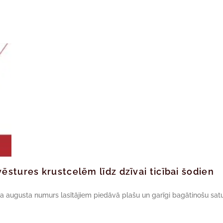
ēstures krustcelēm līdz dzīvai ticībai šodien
da augusta numurs lasītājiem piedāvā plašu un garīgi bagātinošu satu