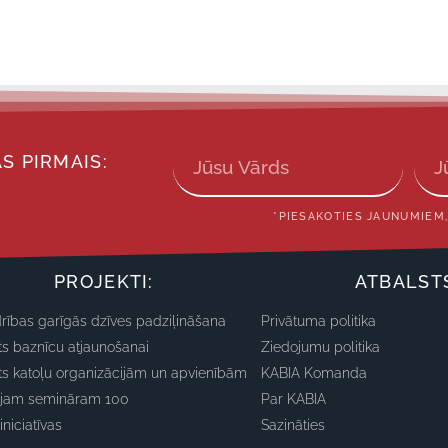
S PIRMAIS:
*PIESAKOTIES JAUNUMIEM,
PROJEKTI:
ATBALST
rības garīgās dzīves padziļināšana
Privātuma politika
ts baznīcu atjaunošanai
Ziedojumu politika
ts katoļu organizācijām un apvienībām
KABIA Komanda
ajam semināram 100
Par KABIA
iniciatīvas
Sazināties