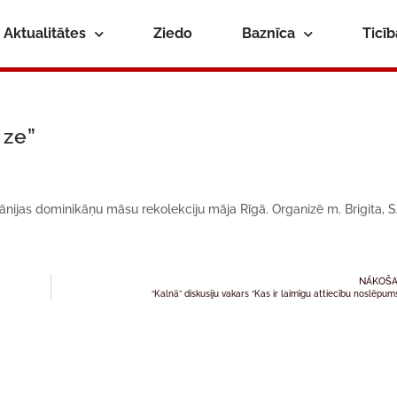
Aktualitātes
Ziedo
Baznīca
Ticī
ize”
tānijas dominikāņu māsu rekolekciju māja Rīgā. Organizē m. Brigita, S
NĀKOŠA
“Kalnā” diskusiju vakars “Kas ir laimīgu attiecību noslēpum