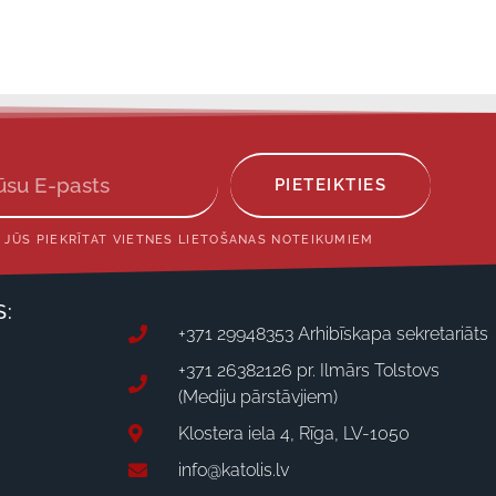
PIETEIKTIES
 JŪS PIEKRĪTAT VIETNES LIETOŠANAS NOTEIKUMIEM
S:
+371 29948353 Arhibīskapa sekretariāts
+371 26382126 pr. Ilmārs Tolstovs
(Mediju pārstāvjiem)
Klostera iela 4, Rīga, LV-1050
info@katolis.lv