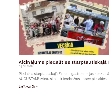
Aicinājums piedalīties starptautiskaj
04.08.2026.
Piedalies starptautiskajā Eiropas gastronomijas konkur
AUGUSTAM! (Vietu skaits ir ierobežots, tāpēc piesakies
Lasīt vairāk »