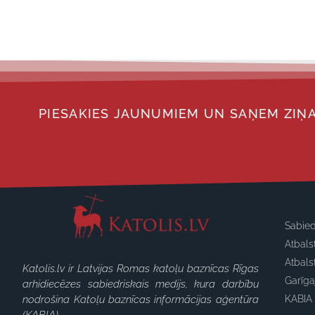
PIESAKIES JAUNUMIEM UN SAŅEM ZIŅA
Sabied
Atbals
Atbals
Katolis.lv ir Latvijas Romas katoļu baznīcas Rīgas
Garīg
arhidiecēzes sabiedriskais medijs, kura darbību
nodrošina Katoļu baznīcas informācijas aģentūra
KABIA 
(KABIA).