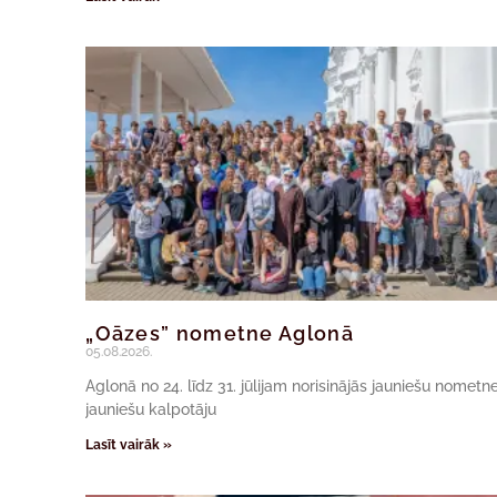
„Oāzes” nometne Aglonā
05.08.2026.
Aglonā no 24. līdz 31. jūlijam norisinājās jauniešu nomet
jauniešu kalpotāju
Lasīt vairāk »