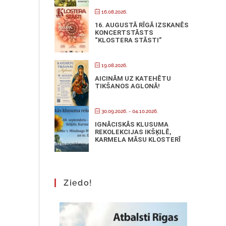
16.08.2026.
16. AUGUSTĀ RĪGĀ IZSKANĒS
KONCERTSTĀSTS
“KLOSTERA STĀSTI”
19.08.2026.
AICINĀM UZ KATEHĒTU
TIKŠANOS AGLONĀ!
30.09.2026.
- 04.10.2026.
IGNĀCISKĀS KLUSUMA
REKOLEKCIJAS IKŠĶILĒ,
KARMELA MĀSU KLOSTERĪ
Ziedo!