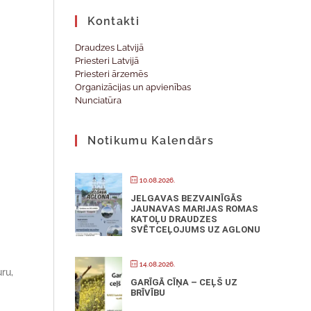
Kontakti
Draudzes Latvijā
Priesteri Latvijā
Priesteri ārzemēs
Organizācijas un apvienības
Nunciatūra
Notikumu Kalendārs
10.08.2026.
JELGAVAS BEZVAINĪGĀS
JAUNAVAS MARIJAS ROMAS
KATOĻU DRAUDZES
SVĒTCEĻOJUMS UZ AGLONU
14.08.2026.
ru,
GARĪGĀ CĪŅA – CEĻŠ UZ
BRĪVĪBU