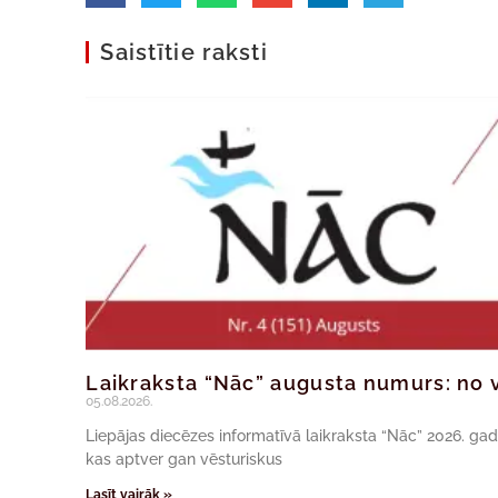
Saistītie raksti
Laikraksta “Nāc” augusta numurs: no v
05.08.2026.
Liepājas diecēzes informatīvā laikraksta “Nāc” 2026. ga
kas aptver gan vēsturiskus
Lasīt vairāk »