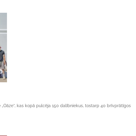
ne „Oāze”, kas kopā pulcēja 150 dalībniekus, tostarp 40 brīvprātīgos