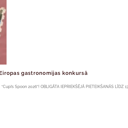
ā Eiropas gastronomijas konkursā
sā “Cupi’s Spoon 2026”! OBLIGĀTA IEPRIEKŠĒJĀ PIETEIKŠANĀS LĪDZ 17