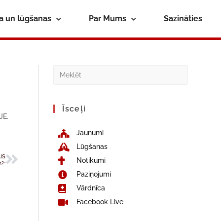
ba un lūgšanas
Par Mums
Sazināties
Īsceļi
JE.
Jaunumi
Lūgšanas
IS
Notikumi
s?”
Paziņojumi
Vārdnīca
Facebook Live