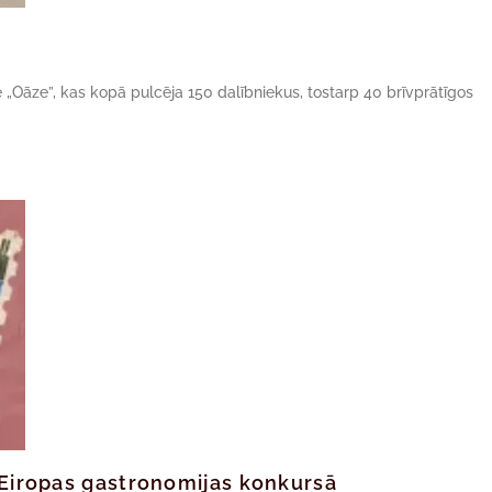
ne „Oāze”, kas kopā pulcēja 150 dalībniekus, tostarp 40 brīvprātīgos
ā Eiropas gastronomijas konkursā