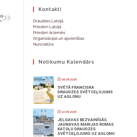
Kontakti
IS
Draudzes Latvijā
u…”
Priesteri Latvijā
Priesteri ārzemēs
Organizācijas un apvienības
Nunciatūra
Notikumu Kalendārs
08.08.2026.
SVĒTĀ FRANCISKA
DRAUDZES SVĒTCEĻOJUMS
UZ AGLONU
10.08.2026.
JELGAVAS BEZVAINĪGĀS
JAUNAVAS MARIJAS ROMAS
KATOĻU DRAUDZES
SVĒTCEĻOJUMS UZ AGLONU