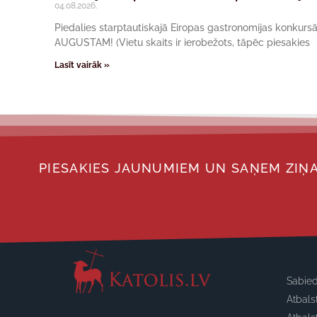
04.08.2026.
Piedalies starptautiskajā Eiropas gastronomijas konkur
AUGUSTAM! (Vietu skaits ir ierobežots, tāpēc piesakies
Lasīt vairāk »
PIESAKIES JAUNUMIEM UN SAŅEM ZIŅA
Sabied
Atbals