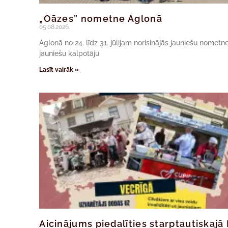
„Oāzes” nometne Aglonā
05.08.2026.
Aglonā no 24. līdz 31. jūlijam norisinājās jauniešu nomet
jauniešu kalpotāju
Lasīt vairāk »
Aicinājums piedalīties starptautiskaj