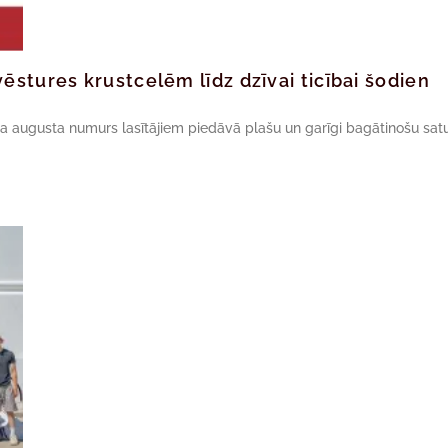
ēstures krustcelēm līdz dzīvai ticībai šodien
da augusta numurs lasītājiem piedāvā plašu un garīgi bagātinošu satu