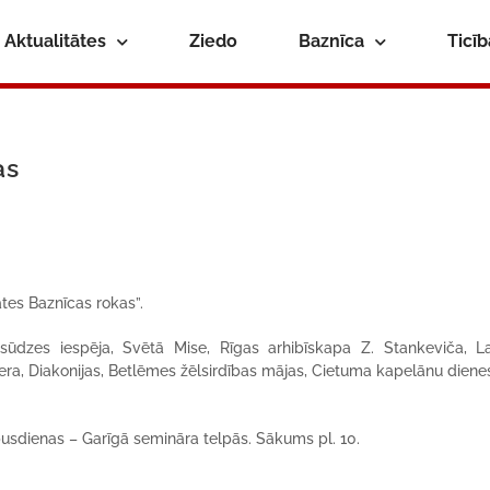
Aktualitātes
Ziedo
Baznīca
Ticī
as
tes Baznīcas rokas”.
dzes iespēja, Svētā Mise, Rīgas arhibīskapa Z. Stankeviča, La
vera, Diakonijas, Betlēmes žēlsirdības mājas, Cietuma kapelānu diene
usdienas – Garīgā semināra telpās. Sākums pl. 10.