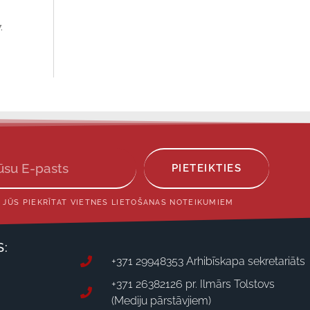
.
PIETEIKTIES
 JŪS PIEKRĪTAT VIETNES LIETOŠANAS NOTEIKUMIEM
S:
+371 29948353 Arhibīskapa sekretariāts
+371 26382126 pr. Ilmārs Tolstovs
(Mediju pārstāvjiem)