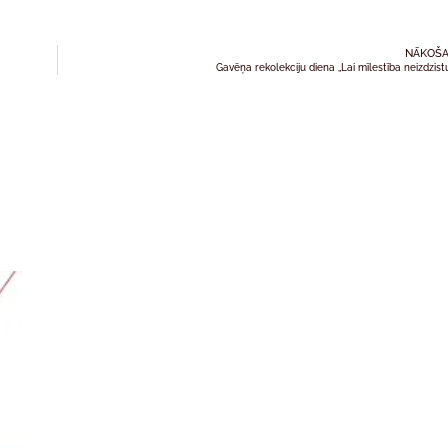
NĀKOŠA
Gavēņa rekolekciju diena „Lai mīlestība neizdzist