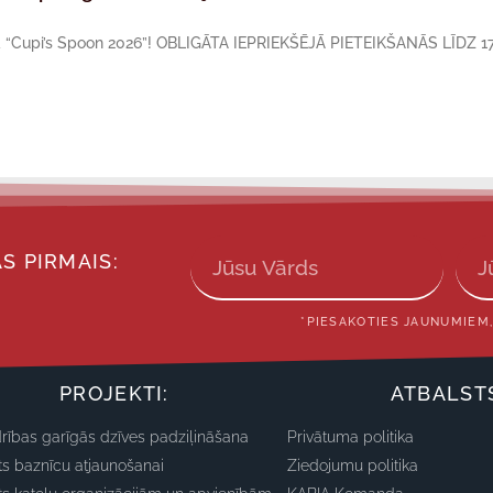
sā “Cupi’s Spoon 2026”! OBLIGĀTA IEPRIEKŠĒJĀ PIETEIKŠANĀS LĪDZ 17
S PIRMAIS:
*PIESAKOTIES JAUNUMIEM,
PROJEKTI:
ATBALST
rības garīgās dzīves padziļināšana
Privātuma politika
ts baznīcu atjaunošanai
Ziedojumu politika