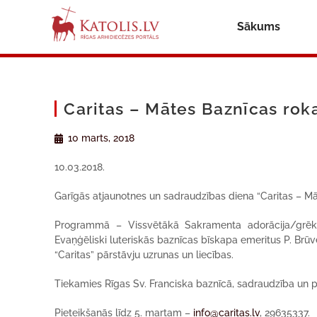
Sākums
Caritas – Mātes Baznīcas rok
10 marts, 2018
10.03.2018.
Garīgās atjaunotnes un sadraudzības diena “Caritas – Mā
Programmā – Vissvētākā Sakramenta adorācija/grēksū
Evaņģēliski luteriskās baznīcas bīskapa emeritus P. Brū
“Caritas” pārstāvju uzrunas un liecības.
Tiekamies Rīgas Sv. Franciska baznīcā, sadraudzība un p
Pieteikšanās līdz 5. martam –
info@caritas.lv
, 29635337.