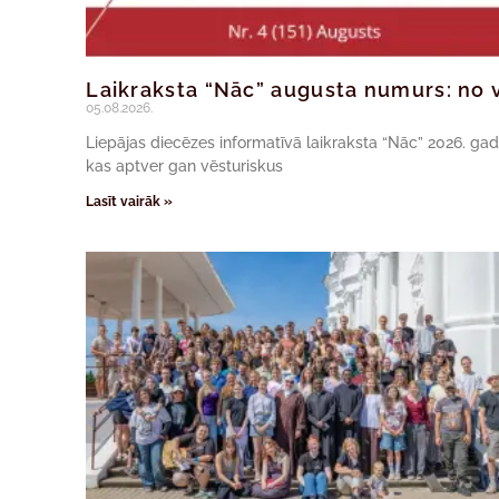
Laikraksta “Nāc” augusta numurs: no v
05.08.2026.
Liepājas diecēzes informatīvā laikraksta “Nāc” 2026. ga
kas aptver gan vēsturiskus
Lasīt vairāk »