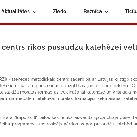
Aktualitātes
Ziedo
Baznīca
Ticī
centrs rīkos pusaudžu katehēzei velt
ARZI) Katehēzes metodiskais centrs sadarbībā ar Latvijas kristīgo sko
tehētiem, kā arī priesteriem un izglītbas jomas darbiniekiem “C
 pusaudžu morālās formācijās veicināšanai katehēzē un kristīgajā m
ēģijām un metodēm efektīvai morālās formācijas sekmēšanai kateh
ināra “Impulss 8” laikā, kas notika aizvadītā gada otrajā pusē. Tā
 mācību programma, kas rosināja pārdomas par pusaudžu katehēzi u