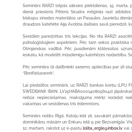
Seminārs RARZI telpās sāksies piektdienas, 15. marta, p
dienā priesteris Pēteris Skudra mēģinās rast atbildes 
bīskapu sinodes materiālos un Pasaules Jauniešu dienā
draudzes katehēte Aija Avotiņa dalīsies savā pieredzē, 
Sestdien paredzētas trīs lekcijas. No rīta RARZI asociē
psiholoģiskajiem aspektiem. Pēc tam sekos praktiska n
Ošmjanskas vadībā. Pēc pusdienām klātesošos uzrunās
ieskatu, kā modelēt mūsdienīgu katehēzes nodarbību. Sem
Pēc semināra tā dalībnieki saņems apliecības par 16 stun
“Bonifatiuswerk”.
Lai piedalītos seminārā, uz RARZI bankas kontu (LPU FIL
SWEDBANK IBAN: LV25HABA0001408056042) jāpārskaita 25
nebūs nepieciešamas, maksājuma mērķī norādot nakts
vakariņas un sestdienas trīs ēdienreizes.
Seminārs notiks Rīgā, Katoļu ielā 16, savukārt pārnakšņo
dominikāņu māsām un Enkuru ielā 9 pie Bezvainīgās V
12. martam, rakstot uz e-pastu
lolita_ergle@inbox.lv
vai 