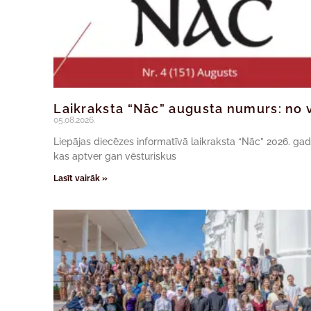
Laikraksta “Nāc” augusta numurs: no v
05.08.2026.
Liepājas diecēzes informatīvā laikraksta “Nāc” 2026. ga
kas aptver gan vēsturiskus
Lasīt vairāk »