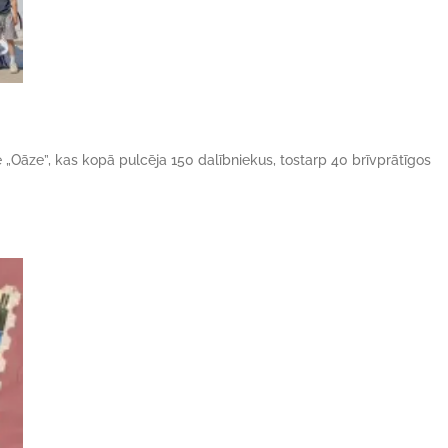
ne „Oāze”, kas kopā pulcēja 150 dalībniekus, tostarp 40 brīvprātīgos