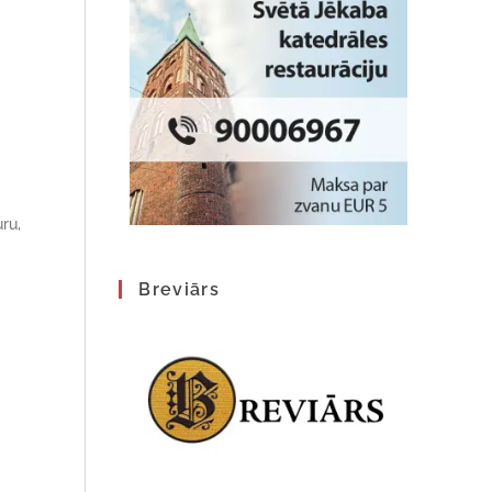
ru,
Breviārs