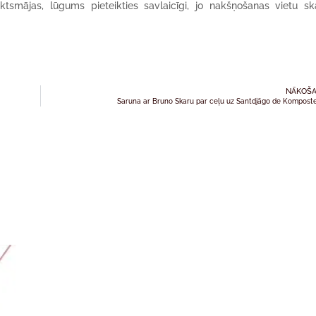
tsmājas, lūgums pieteikties savlaicīgi, jo nakšņošanas vietu ska
NĀKOŠA
Saruna ar Bruno Skaru par ceļu uz Santdjāgo de Kompost