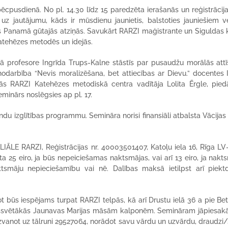
ēcpusdienā. No pl. 14.30 līdz 15 paredzēta ierašanās un reģistrācija
uz jautājumu, kāds ir mūsdienu jaunietis, balstoties jauniešiem ve
s Panamā gūtajās atziņās. Savukārt RARZI maģistrante un Siguldas 
katehēzes metodēs un idejās.
tā profesore Ingrīda Trups-Kalne stāstīs par pusaudžu morālās attī
odarbība “Nevis moralizēšana, bet attiecības ar Dievu.” docentes 
 RARZI Katehēzes metodiskā centra vadītāja Lolita Ērgle, pied
inārs noslēgsies ap pl. 17.
du izglītības programmu. Semināra norisi finansiāli atbalsta Vācijas
IĀLE RARZI, Reģistrācijas nr. 40003501407, Katoļu iela 16, Rīga LV
 eiro, ja būs nepeiciešamas naktsmājas, vai arī 13 eiro, ja nakt
māju nepieciešamību vai nē. Dalības maksā ietilpst arī piekt
t būs iespējams turpat RARZI telpās, kā arī Drustu ielā 36 a pie Bet
issvētākās Jaunavas Marijas māsām kalponēm. Semināram jāpiesakā
zvanot uz tālruni 29527064, norādot savu vārdu un uzvārdu, draudzi/