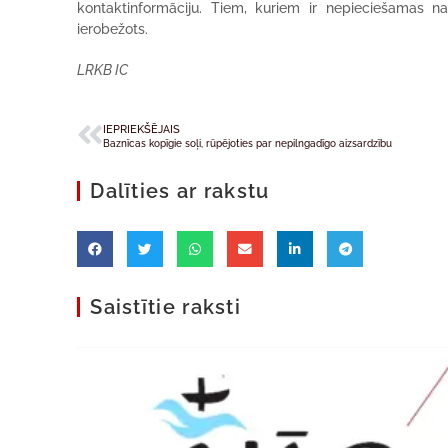
kontaktinformāciju. Tiem, kuriem ir nepieciešamas nak
ierobežots.
LRKB IC
IEPRIEKŠĒJAIS
Baznīcas kopīgie soļi, rūpējoties par nepilngadīgo aizsardzību
Dalīties ar rakstu
Saistītie raksti