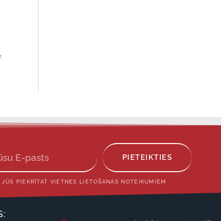
.
PIETEIKTIES
 JŪS PIEKRĪTAT VIETNES LIETOŠANAS NOTEIKUMIEM
S: