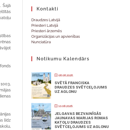
. Šajā
Kontakti
ltītās
katoļu
Draudzes Latvijā
Priesteri Latvijā
Priesteri ārzemēs
stības
Organizācijas un apvienības
Irēnas
Nunciatūra
āvājot
Notikumu Kalendārs
 fonds
08.08.2026.
SVĒTĀ FRANCISKA
-1003,
DRAUDZES SVĒTCEĻOJUMS
smājas
UZ AGLONU
dienas
10.08.2026.
JELGAVAS BEZVAINĪGĀS
ānijas
JAUNAVAS MARIJAS ROMAS
s līdz
KATOĻU DRAUDZES
skolu,
SVĒTCEĻOJUMS UZ AGLONU