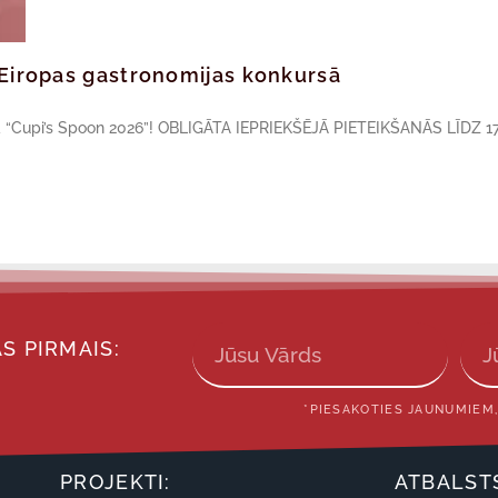
ā Eiropas gastronomijas konkursā
sā “Cupi’s Spoon 2026”! OBLIGĀTA IEPRIEKŠĒJĀ PIETEIKŠANĀS LĪDZ 17
S PIRMAIS:
*PIESAKOTIES JAUNUMIEM,
PROJEKTI:
ATBALST