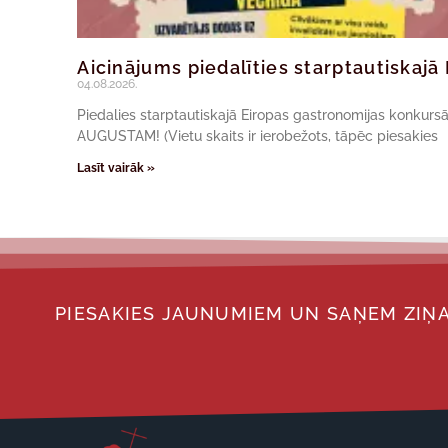
Aicinājums piedalīties starptautiskaj
04.08.2026.
Piedalies starptautiskajā Eiropas gastronomijas konkur
AUGUSTAM! (Vietu skaits ir ierobežots, tāpēc piesakies
Lasīt vairāk »
PIESAKIES JAUNUMIEM UN SAŅEM ZIŅA