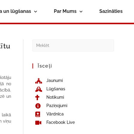
ba un lūgšanas
Par Mums
Sazināties
ītu
Īsceļi
lotāju
Jaunumi
eļā no
Lūgšanas
ācībā.
ēzē un
Notikumi
Paziņojumi
Vārdnīca
 laikā
n viņu
Facebook Live