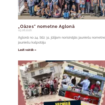
„Oāzes” nometne Aglonā
05.08.2026.
Aglonā no 24. līdz 31. jūlijam norisinājās jauniešu nomet
jauniešu kalpotāju
Lasīt vairāk »