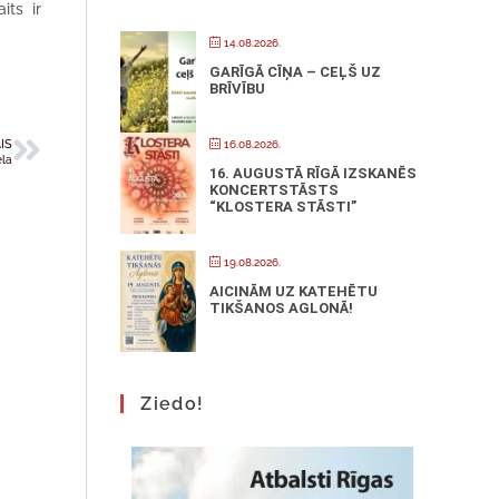
its ir
14.08.2026.
GARĪGĀ CĪŅA – CEĻŠ UZ
BRĪVĪBU
IS
16.08.2026.
ela
16. AUGUSTĀ RĪGĀ IZSKANĒS
KONCERTSTĀSTS
“KLOSTERA STĀSTI”
19.08.2026.
AICINĀM UZ KATEHĒTU
TIKŠANOS AGLONĀ!
Ziedo!