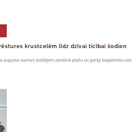
ēstures krustcelēm līdz dzīvai ticībai šodien
da augusta numurs lasītājiem piedāvā plašu un garīgi bagātinošu satu