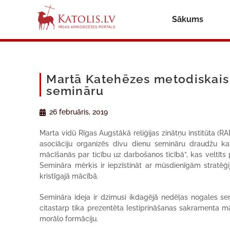
Sākums
Martā Katehēzes metodiskais 
semināru
26 februāris, 2019
Marta vidū Rīgas Augstākā reliģijas zinātņu institūta (R
asociāciju organizēs divu dienu semināru draudžu ka
mācīšanās par ticību uz darbošanos ticībā”, kas veltīts
Semināra mērķis ir iepzīstināt ar mūsdienīgām strat
kristīgajā mācībā.
Semināra ideja ir dzimusi ikdagējā nedēļas nogales sem
citastarp tika prezentēta Iestiprināšanas sakramenta
morālo formāciju.