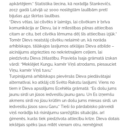
apkārtējiem.” Statistika liecina, kā norādīja Stankevičs,
2017. gadā Latvijā uz 1000 noslēgtām laulībām pretī
bijušas 452 šķirtas laulības.
“Dievs vēlas, lai cilvēks ir laimīgs, lai cilvēkam ir brīva
komunikācija ar Dievu, lai ir mīlestības pilnas attiecības
citam ar citu, bet cilvēka lēmuma dēļ šīs attiecības izjūk.”
Tomēr Dievs neatstāj cilvēku nelaimē un, kā norāda
arhibīskaps, tālākajos lasījumos atklājas Dieva atbilde –
aicinājums atgriezties no nekrietnajiem ceļiem, lai
piedzīvotu Dieva žēlastību. Pravieša Isaja grāmatā izskan
vārdi: “Meklējiet Kungu, kamēr Viņš atrodams, piesauciet
Viņu, kamēr Viņš tuvu.”
Turpinājumā arhibīskaps pievērsās Dieva piedāvātajai
alternatīvai, ko atklāj citi Svēto Rakstu lasījumi. Viens no
tiem ir Dieva apsolījums Ecehiēla grāmatā: “Es došu jums
jaunu sirdi un jūsos iedvesīšu jaunu garu. Un Es izņemšu
akmens sirdi no jūsu krūtīm un došu jums miesas sirdi, un
iedvesīšu jūsos savu Garu.” Tieši šo pārdabisko pārveidi
viņš norādīja kā risinājumu sarežģītās situācijās, arī
ģimenēs, kurās tiek piedzīvota attiecību krīze. Dieva dotais
iekšējais spēks ļaus mīlēt vienam otru, nemēģinot