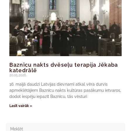
Baznīcu nakts dvēseļu terapija Jēkaba
katedrālē
20.05.2026.
16. maijā daudzi Latvijas dievnami atkal vēra durvis
apmeklētājiem Baznīcu nakts kultūras pasākumu ietvaros,
dodot iespēju iepazīt Baznīcu, tās vēsturi
Lasīt vairāk »