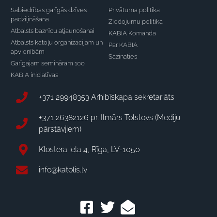
Sabiedrības garīgās dzīves
Privātuma politika
padziļināšana
Ziedojumu politika
Atbalsts baznīcu atjaunošanai
KABIA Komanda
Atbalsts katoļu organizācijām un
Par KABIA
apvienībām
Sazināties
Garīgajam semināram 100
KABIA iniciatīvas
+371 29948353 Arhibīskapa sekretariāts
+371 26382126 pr. Ilmārs Tolstovs (Mediju
pārstāvjiem)
Klostera iela 4, Rīga, LV-1050
info@katolis.lv