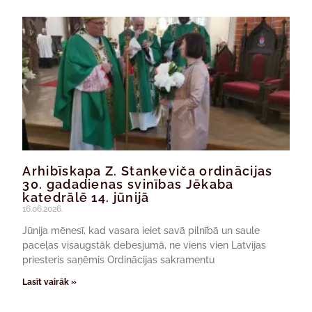
Arhibīskapa Z. Stankeviča ordinācijas
30. gadadienas svinības Jēkaba
katedrālē 14. jūnijā
16.06.2026.
Jūnija mēnesī, kad vasara ieiet savā pilnībā un saule
paceļas visaugstāk debesjumā, ne viens vien Latvijas
priesteris saņēmis Ordinācijas sakramentu
Lasīt vairāk »