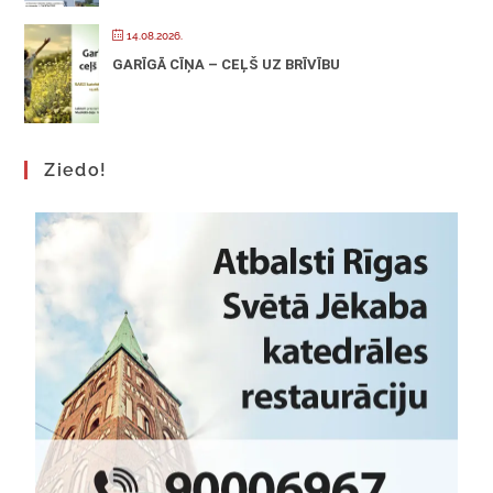
14.08.2026.
GARĪGĀ CĪŅA – CEĻŠ UZ BRĪVĪBU
Ziedo!