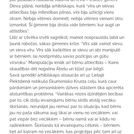
Dieva plānā, norādīja arhibīskaps, kurā “vīra un sievas
attiecības bija mīlestības pilnas, viņi bija uzticīgi viens
otram. Nebija vēlmes dominēt, nebija vēlmes vienam otru
izmantot. Šī ģimene bija droša vide bērniem, kur augt un
attīstīties”.
Līdz ar cilvēka izvēli sagrēkot, mainot nospraustās labā un
ļaunā robežas, sākas ģimenes krīze. “Vīrs sāk vainot sievu
un sieva vīru. Vīrs sāk kašķēties ar sievu un abi manipulē
ar bērniem, lai nostiprinātu savas pozīcijas un gūtu
virsroku.” Manipulācija ienāk arī bērnu attiecībās – Kains
skaudības dēļ nogalina Ābelu un kļūst par bēgli.
Savā sprediķī arhibīskaps atsaucās arī uz Lielajā
Piektdienā notikušo Ekumenisko Krusta ceļu, kurā caur
pārdomām un personiskiem dzīves stāstiem tika apcerēta
atstumtības problēma. “Vairākas reizes dzirdējām liecības
par to, cik dziļu ievainojumu bērnu sirdīs atstāj vecāku
šķiršanās, nerunājot jau nemaz par to situāciju, kad bērns
jau no paša sākuma aug tikai ar vienu no vecākiem, vai
pat vispār bez vecākiem – bērnu namā vai ar kādu no
radiniekiem. Šķiršanās kā ievainojumu cēlonis – bērniem,
bet arī katram no vecākiem, kas projicējas pēc tam arī uz