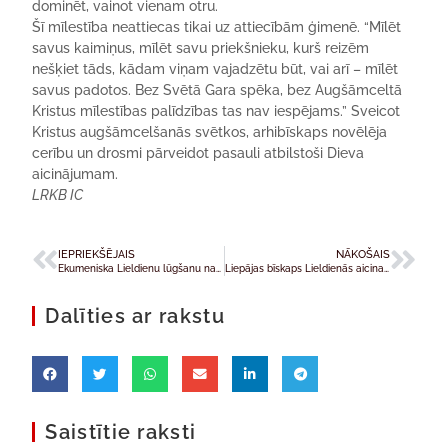
dominēt, vainot vienam otru.
Šī mīlestība neattiecas tikai uz attiecībām ģimenē. “Mīlēt
savus kaimiņus, mīlēt savu priekšnieku, kurš reizēm
nešķiet tāds, kādam viņam vajadzētu būt, vai arī – mīlēt
savus padotos. Bez Svētā Gara spēka, bez Augšāmceltā
Kristus mīlestības palīdzības tas nav iespējams.” Sveicot
Kristus augšāmcelšanās svētkos, arhibīskaps novēlēja
cerību un drosmi pārveidot pasauli atbilstoši Dieva
aicinājumam.
LRKB IC
IEPRIEKŠĒJAIS
NĀKOŠAIS
Ekumeniska Lieldienu lūgšanu nakts
Liepājas bīskaps Lieldienās aicina satikties ar Vienīgo, kas uzvarēja nāvi
Dalīties ar rakstu
Saistītie raksti