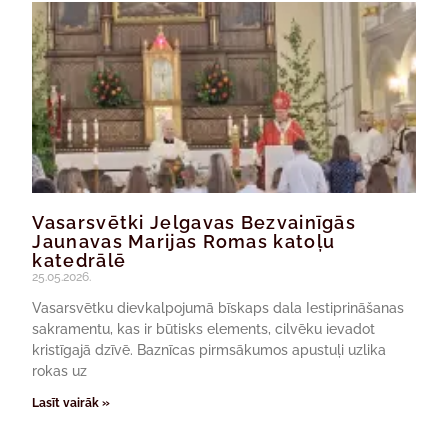
Vasarsvētki Jelgavas Bezvainīgās
Jaunavas Marijas Romas katoļu
katedrālē
25.05.2026.
Vasarsvētku dievkalpojumā bīskaps dala Iestiprināšanas
sakramentu, kas ir būtisks elements, cilvēku ievadot
kristīgajā dzīvē. Baznīcas pirmsākumos apustuļi uzlika
rokas uz
Lasīt vairāk »