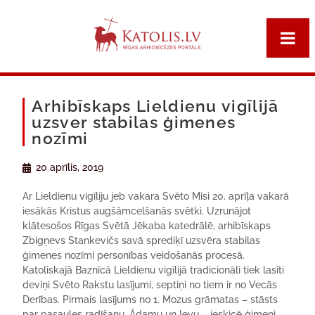
Arhibīskaps Lieldienu vigīlijā
uzsver stabilas ģimenes
nozīmi
20 aprīlis, 2019
Ar Lieldienu vigīliju jeb vakara Svēto Misi 20. aprīļa vakarā
iesākās Kristus augšāmcelšanās svētki. Uzrunājot
klātesošos Rīgas Svētā Jēkaba katedrālē, arhibīskaps
Zbigņevs Stankevičs savā sprediķī uzsvēra stabilas
ģimenes nozīmi personības veidošanās procesā.
Katoliskajā Baznīcā Lieldienu vigīlijā tradicionāli tiek lasīti
deviņi Svēto Rakstu lasījumi, septiņi no tiem ir no Vecās
Derības. Pirmais lasījums no 1. Mozus grāmatas – stāsts
par pasaules radīšanu, Ādamu un Ievu – ieskicē ģimeni