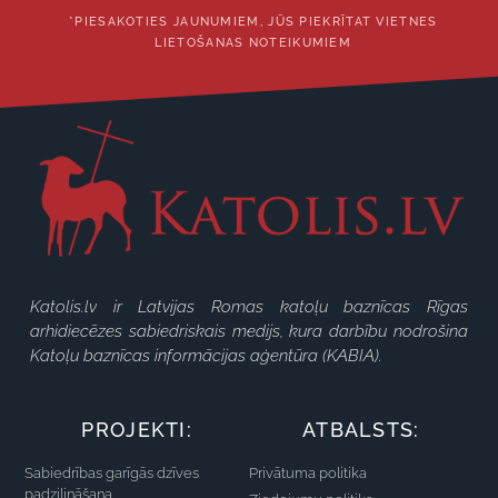
*PIESAKOTIES JAUNUMIEM, JŪS PIEKRĪTAT VIETNES
LIETOŠANAS NOTEIKUMIEM
Katolis.lv ir Latvijas Romas katoļu baznīcas Rīgas
arhidiecēzes sabiedriskais medijs, kura darbību nodrošina
Katoļu baznīcas informācijas aģentūra (KABIA).
PROJEKTI:
ATBALSTS:
Sabiedrības garīgās dzīves
Privātuma politika
padziļināšana