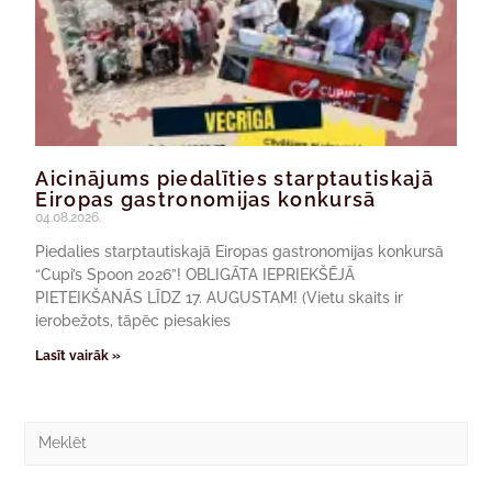
Aicinājums piedalīties starptautiskajā
Eiropas gastronomijas konkursā
04.08.2026.
Piedalies starptautiskajā Eiropas gastronomijas konkursā
“Cupi’s Spoon 2026”! OBLIGĀTA IEPRIEKŠĒJĀ
PIETEIKŠANĀS LĪDZ 17. AUGUSTAM! (Vietu skaits ir
ierobežots, tāpēc piesakies
Lasīt vairāk »