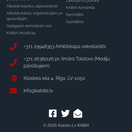
Ziedojumu politika
Atbalsts baznīcu atjaunošanai
KABIA Komanda
Atbalsts katoļu organizācijām un
Par KABIA
apvienībām
Sazināties
Garīgajam semināram 100
KABIA iniciatīvas
+371 29948353 Arhibīskapa sekretariāts
+371 26382126 pr. Ilmārs Tolstovs (Mediju
pārstāvjiem)
Klostera iela 4, Rīga, LV-1050
info@katolis.lv
© 2026 Katolis.lv KABIA