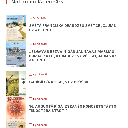
Notikumu Kalendārs
08.08.2026.
SVĒTĀ FRANCISKA DRAUDZES SVĒTCEĻOJUMS
UZ AGLONU
10.08.2026.
JELGAVAS BEZVAINĪGĀS JAUNAVAS MARIJAS
ROMAS KATOĻU DRAUDZES SVĒTCEĻOJUMS UZ
AGLONU
14.08.2026.
GARĪGĀ CĪŅA – CEĻŠ UZ BRĪVĪBU
16.08.2026.
16. AUGUSTĀ RĪGĀ IZSKANĒS KONCERTSTĀSTS
“KLOSTERA STĀSTI”
19.08.2026.