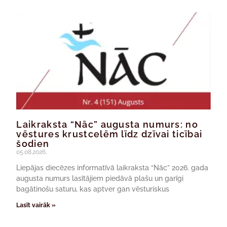
Laikraksta “Nāc” augusta numurs: no
vēstures krustcelēm līdz dzīvai ticībai
šodien
05.08.2026.
Liepājas diecēzes informatīvā laikraksta “Nāc” 2026. gada
augusta numurs lasītājiem piedāvā plašu un garīgi
bagātinošu saturu, kas aptver gan vēsturiskus
Lasīt vairāk »