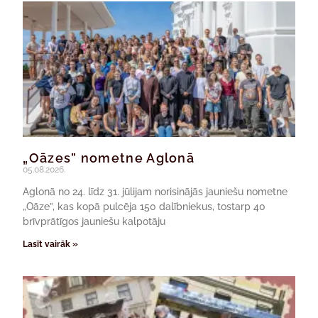
„Oāzes” nometne Aglonā
05.08.2026.
Aglonā no 24. līdz 31. jūlijam norisinājās jauniešu nometne
„Oāze”, kas kopā pulcēja 150 dalībniekus, tostarp 40
brīvprātīgos jauniešu kalpotāju
Lasīt vairāk »