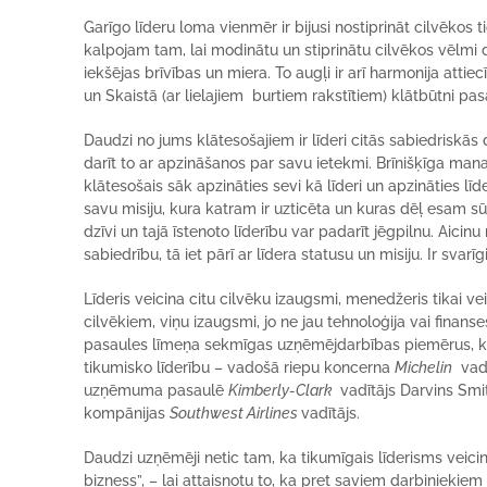
Garīgo līderu loma vienmēr ir bijusi nostiprināt cilvēko
kalpojam tam, lai modinātu un stiprinātu cilvēkos vēlmi dz
iekšējas brīvības un miera. To augļi ir arī harmonija atti
un Skaistā (ar lielajiem burtiem rakstītiem) klātbūtni pas
Daudzi no jums klātesošajiem ir līderi citās sabiedriskās
darīt to ar apzināšanos par savu ietekmi. Brīnišķīga ma
klātesošais sāk apzināties sevi kā līderi un apzināties līd
savu misiju, kura katram ir uzticēta un kuras dēļ esam s
dzīvi un tajā īstenoto līderību var padarīt jēgpilnu. Aici
sabiedrību, tā iet pārī ar līdera statusu un misiju. Ir svar
Līderis veicina citu cilvēku izaugsmi, menedžeris tikai veic
cilvēkiem, viņu izaugsmi, jo ne jau tehnoloģija vai finans
pasaules līmeņa sekmīgas uzņēmējdarbības piemērus, kur 
tikumisko līderību – vadošā riepu koncerna
Michelin
vadī
uzņēmuma pasaulē
Kimberly-Clark
vadītājs Darvins Smi
kompānijas
Southwest Airlines
vadītājs.
Daudzi uzņēmēji netic tam, ka tikumīgais līderisms veicin
bizness”, – lai attaisnotu to, ka pret saviem darbiniekiem i