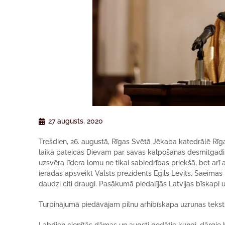
27 augusts, 2020
Trešdien, 26. augustā, Rīgas Svētā Jēkaba katedrālē Rīg
laikā pateicās Dievam par savas kalpošanas desmitgadi, 
uzsvēra līdera lomu ne tikai sabiedrības priekšā, bet arī a
ieradās apsveikt Valsts prezidents Egils Levits, Saeimas 
daudzi citi draugi. Pasākumā piedalījās Latvijas bīskapi u
Turpinājumā piedāvājam pilnu arhibīskapa uzrunas tekst