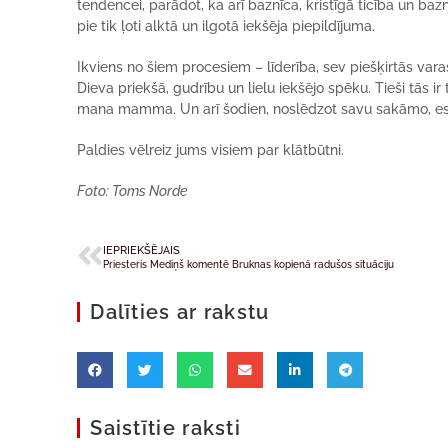
tendencei, parādot, ka arī baznīca, kristīgā ticība un ba
pie tik ļoti alktā un ilgotā iekšēja piepildījuma.
Ikviens no šiem procesiem – līderība, sev piešķirtās var
Dieva priekšā, gudrību un lielu iekšējo spēku. Tieši tās i
mana mamma. Un arī šodien, noslēdzot savu sakāmo, es 
Paldies vēlreiz jums visiem par klātbūtni.
Foto: Toms Norde
IEPRIEKŠĒJAIS
Priesteris Mediņš komentē Bruknas kopienā radušos situāciju
Dalīties ar rakstu
Saistītie raksti