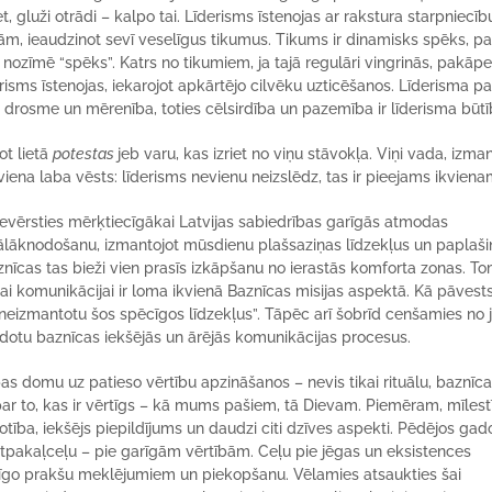
, gluži otrādi – kalpo tai. Līderisms īstenojas ar rakstura starpniecīb
m, ieaudzinot sevī veselīgus tikumus. Tikums ir dinamisks spēks, pa
” nozīmē “spēks”. Katrs no tikumiem, ja tajā regulāri vingrinās, pakāpe
derisms īstenojas, iekarojot apkārtējo cilvēku uzticēšanos. Līderisma 
, drosme un mērenība, toties cēlsirdība un pazemība ir līderisma būtī
ot lietā
potestas
jeb varu, kas izriet no viņu stāvokļa. Viņi vada, izma
rī viena laba vēsts: līderisms nevienu neizslēdz, tas ir pieejams ikviena
ievērsties mērķtiecīgākai Latvijas sabiedrības garīgās atmodas
tālāknodošanu, izmantojot mūsdienu plašsaziņas līdzekļus un paplaši
nīcas tas bieži vien prasīs izkāpšanu no ierastās komforta zonas. T
jai komunikācijai ir loma ikvienā Baznīcas misijas aspektā. Kā pāvest
a neizmantotu šos spēcīgos līdzekļus”. Tāpēc arī šobrīd cenšamies no 
veidotu baznīcas iekšējās un ārējās komunikācijas procesus.
rības domu uz patieso vērtību apzināšanos – nevis tikai rituālu, baznīc
par to, kas ir vērtīgs – kā mums pašiem, tā Dievam. Piemēram, mīlest
tība, iekšējs piepildījums un daudzi citi dzīves aspekti. Pēdējos gado
atpakaļceļu – pie garīgām vērtībām. Ceļu pie jēgas un eksistences
rīgo prakšu meklējumiem un piekopšanu. Vēlamies atsaukties šai