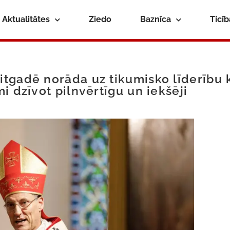
Aktualitātes
Ziedo
Baznīca
Ticī
tgadē norāda uz tikumisko līderību 
i dzīvot pilnvērtīgu un iekšēji