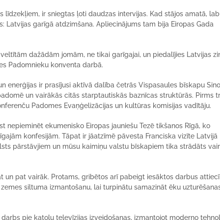
līdzekļiem, ir sniegtas ļoti daudzas intervijas. Kad stājos amatā, la
s: Latvijas garīgā atdzimšana. Apliecinājums tam bija Eiropas Gada
eltītām dažādām jomām, ne tikai garīgajai, un piedalījies Latvijas z
tātes Padomnieku konventa darbā.
 un enerģijas ir prasījusi aktīvā dalība četrās Vispasaules bīskapu Sin
 padomē un vairākās citās starptautiskās baznīcas struktūrās. Pirms t
onferenču Padomes Evaņģelizācijas un kultūras komisijas vadītāju.
kst nepieminēt ekumenisko Eiropas jauniešu Tezē tikšanos Rīgā, ko
īgajām konfesijām. Tāpat ir jāatzīmē pāvesta Franciska vizīte Latvij
 valsts pārstāvjiem un mūsu kaimiņu valstu bīskapiem tika strādāts vai
pat un pat vairāk. Protams, gribētos arī pabeigt iesāktos darbus attiec
zemes siltuma izmantošanu, lai turpinātu samazināt ēku uzturēšana
kts darbs pie katoļu televīzijas izveidošanas, izmantojot moderno tehno