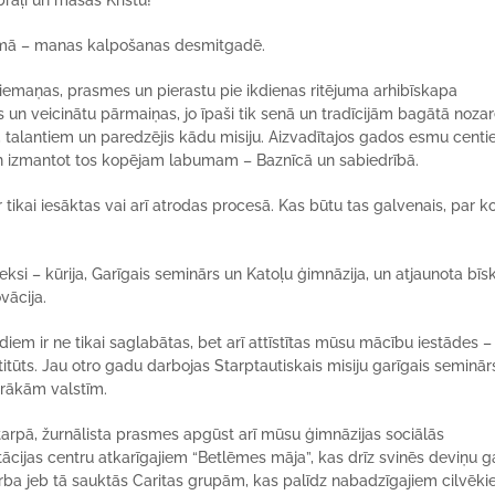
rāļi un māsas Kristū!
kumā – manas kalpošanas desmitgadē.
ūtu iemaņas, prasmes un pierastu pie ikdienas ritējuma arhibīskapa
s un veicinātu pārmaiņas, jo īpaši tik senā un tradīcijām bagātā noza
ām, talantiem un paredzējis kādu misiju. Aizvadītajos gados esmu centi
un izmantot tos kopējam labumam – Baznīcā un sabiedrībā.
r tikai iesāktas vai arī atrodas procesā. Kas būtu tas galvenais, par ko
eksi – kūrija, Garīgais seminārs un Katoļu ģimnāzija, un atjaunota bī
vācija.
adiem ir ne tikai saglabātas, bet arī attīstītas mūsu mācību iestādes –
titūts. Jau otro gadu darbojas Starptautiskais misiju garīgais seminār
irākām valstīm.
 starpā, žurnālista prasmes apgūst arī mūsu ģimnāzijas sociālās
litācijas centru atkarīgajiem “Betlēmes māja”, kas drīz svinēs deviņu 
darba jeb tā sauktās Caritas grupām, kas palīdz nabadzīgajiem cilvēk