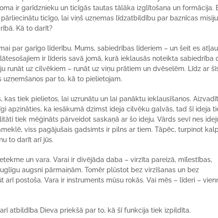
oma ir garīdznieku un ticīgās tautas tālāka izglītošana un formācija. 
pārliecinātu ticīgo, lai viņš uzņemas līdzatbildību par baznīcas misij
ībā. Kā to darīt?
mai par garīgo līderību. Mums, sabiedrības līderiem – un šeit es atļa
klātesošajiem ir līderis savā jomā, kurā ieklausās noteikta sabiedrība 
ju runāt uz cilvēkiem – runāt uz viņu prātiem un dvēselēm. Līdz ar šī
s uzņemšanos par to, kā to pielietojam.
as tiek pielietos, lai uzrunātu un lai panāktu ieklausīšanos. Aizvadī
 apzināties, ka iesākumā dzimst ideja cilvēku galvās, tad šī ideja t
tāti tiek mēģināts pārveidot saskaņā ar šo ideju. Vārds sevī nes idej
jāmeklē, viss pagājušais gadsimts ir pilns ar tiem. Tāpēc, turpinot kalp
u to darīt arī jūs.
ietekme un vara. Varai ir divējāda daba – virzīta pareizā, mīlestības,
auglīgu augsni pārmaiņām. Tomēr plūstot bez virzīšanas un bez
ūt arī postoša. Vara ir instruments mūsu rokās. Vai mēs – līderi – vie
ī atbildība Dieva priekšā par to, kā šī funkcija tiek izpildīta.