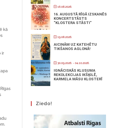
16.08.2026.
16. AUGUSTĀ RĪGĀ IZSKANĒS
KONCERTSTĀSTS
“KLOSTERA STĀSTI”
rē kā
es
19.08.2026.
AICINĀM UZ KATEHĒTU
TIKŠANOS AGLONĀ!
 ir
30.09.2026.
- 04.10.2026.
IGNĀCISKĀS KLUSUMA
skapa
REKOLEKCIJAS IKŠĶILĒ,
KARMELA MĀSU KLOSTERĪ
 Rīgas
s
Ziedo!
gadu
iem.