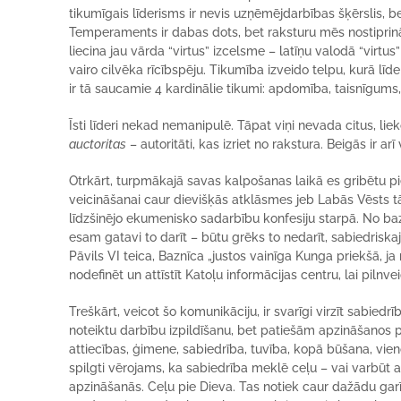
tikumīgais līderisms ir nevis uzņēmējdarbības šķērslis, bet
Temperaments ir dabas dots, bet raksturu mēs nostiprinā
liecina jau vārda “virtus” izcelsme – latīņu valodā “virtus
vairo cilvēka rīcībspēju. Tikumība izveido telpu, kurā lī
ir tā saucamie 4 kardinālie tikumi: apdomība, taisnīgums
Īsti līderi nekad nemanipulē. Tāpat viņi nevada citus, liek
auctoritas
– autoritāti, kas izriet no rakstura. Beigās ir a
Otrkārt, turpmākajā savas kalpošanas laikā es gribētu p
veicināšanai caur dievišķās atklāsmes jeb Labās Vēsts 
līdzšinējo ekumenisko sadarbību konfesiju starpā. No baz
esam gatavi to darīt – būtu grēks to nedarīt, sabiedriska
Pāvils VI teica, Baznīca „justos vainīga Kunga priekšā, j
nodefinēt un attīstīt Katoļu informācijas centru, lai piln
Treškārt, veicot šo komunikāciju, ir svarīgi virzīt sabied
noteiktu darbību izpildīšanu, bet patiešām apzināšanos 
attiecības, ģimene, sabiedrība, tuvība, kopā būšana, vieno
spilgti vērojams, ka sabiedrība meklē ceļu – vai varbūt 
apzināšanās. Ceļu pie Dieva. Tas notiek caur dažādu ga