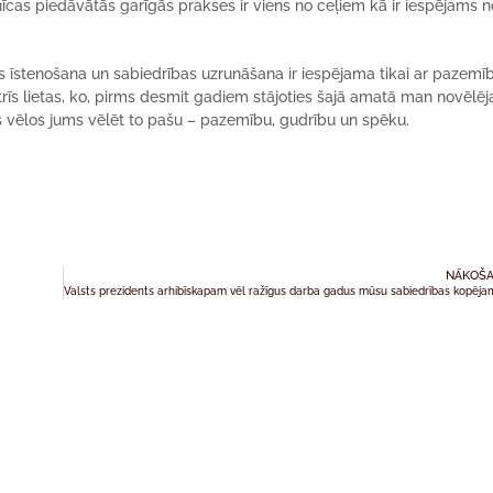
znīcas piedāvātās garīgās prakses ir viens no ceļiem kā ir iespējams 
as īstenošana un sabiedrības uzrunāšana ir iespējama tikai ar pazemī
r trīs lietas, ko, pirms desmit gadiem stājoties šajā amatā man novēlēj
vēlos jums vēlēt to pašu – pazemību, gudrību un spēku.
NĀKOŠA