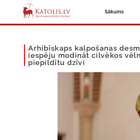
Sākums
Arhibīskaps kalpošanas desmi
iespēju modināt cilvēkos vēlm
piepildītu dzīvi