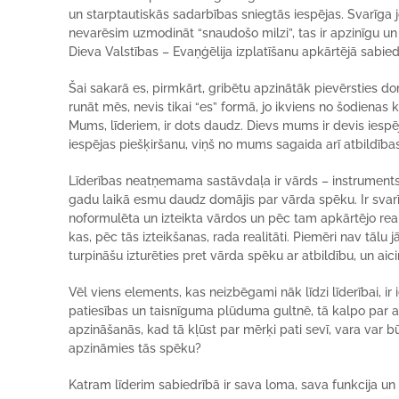
un starptautiskās sadarbības sniegtās iespējas. Svarīga j
nevarēsim uzmodināt “snaudošo milzi”, tas ir apzinīgu un 
Dieva Valstības – Evaņģēlija izplatīšanu apkārtējā sabiedr
Šai sakarā es, pirmkārt, gribētu apzinātāk pievērsties do
runāt mēs, nevis tikai “es” formā, jo ikviens no šodienas 
Mums, līderiem, ir dots daudz. Dievs mums ir devis iespē
iespējas piešķiršanu, viņš no mums sagaida arī atbildība
Līderības neatņemama sastāvdaļa ir vārds – instruments, k
gadu laikā esmu daudz domājis par vārda spēku. Ir svarīgi
noformulēta un izteikta vārdos un pēc tam apkārtējo reali
kas, pēc tās izteikšanas, rada realitāti. Piemēri nav tālu 
turpināšu izturēties pret vārda spēku ar atbildību, un aicin
Vēl viens elements, kas neizbēgami nāk līdzi līderībai, ir 
patiesības un taisnīguma plūduma gultnē, tā kalpo par 
apzināšanās, kad tā kļūst par mērķi pati sevī, vara var b
apzināmies tās spēku?
Katram līderim sabiedrībā ir sava loma, sava funkcija un ar