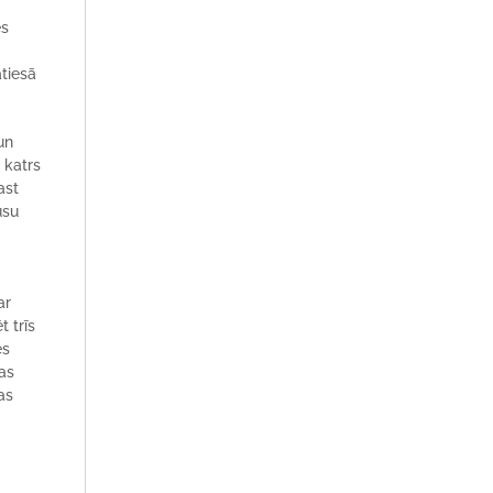
ēs
atiesā
un
 katrs
ast
ūsu
ar
t trīs
es
as
as
a