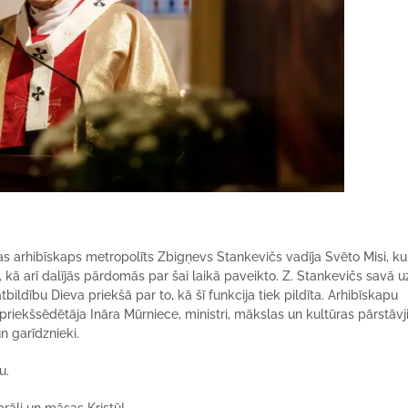
as arhibīskaps metropolīts Zbigņevs Stankevičs vadīja Svēto Misi, ku
kā arī dalījās pārdomās par šai laikā paveikto. Z. Stankevičs savā u
tbildību Dieva priekšā par to, kā šī funkcija tiek pildīta. Arhibīskapu
priekšsēdētāja Ināra Mūrniece, ministri, mākslas un kultūras pārstāvj
n garīdznieki.
u.