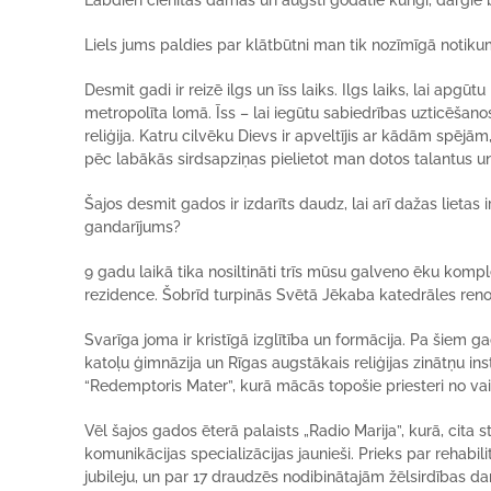
Labdien cienītās dāmas un augsti godātie kungi, dārgie b
Liels jums paldies par klātbūtni man tik nozīmīgā noti
Desmit gadi ir reizē ilgs un īss laiks. Ilgs laiks, lai apg
metropolīta lomā. Īss – lai iegūtu sabiedrības uzticēšano
reliģija. Katru cilvēku Dievs ir apveltījis ar kādām spēj
pēc labākās sirdsapziņas pielietot man dotos talantus 
Šajos desmit gados ir izdarīts daudz, lai arī dažas lietas i
gandarījums?
9 gadu laikā tika nosiltināti trīs mūsu galveno ēku kompl
rezidence. Šobrīd turpinās Svētā Jēkaba katedrāles reno
Svarīga joma ir kristīgā izglītība un formācija. Pa šiem g
katoļu ģimnāzija un Rīgas augstākais reliģijas zinātņu ins
“Redemptoris Mater”, kurā mācās topošie priesteri no va
Vēl šajos gados ēterā palaists „Radio Marija”, kurā, cita
komunikācijas specializācijas jaunieši. Prieks par rehabi
jubileju, un par 17 draudzēs nodibinātajām žēlsirdības 