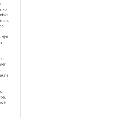
u.
r ko
niski
pamats
ba.
ntojot
m.
not
omēr
s
jauna
as
ība,
s ir