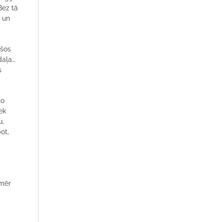
Bez tā
u un
ušos
daļa…
s
to
iek
u,
ot,
nmēr