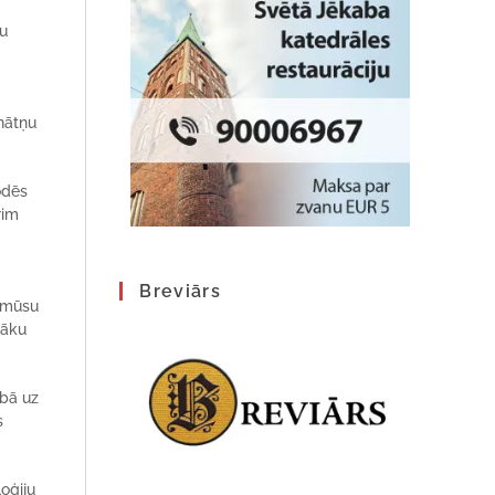
bu
inātņu
odēs
rim
Breviārs
ā mūsu
rāku
ībā uz
s
loģiju