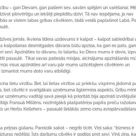
s ticību – gan Dievam, gan pašiem sev, savām spējām un varēšanai. M
īvot pilnvērtīgu un iekšēji piepildītu dzīvi. Tā nav iespējama, ja nav
ecībās ar visiem labas gribas cilvēkiem, tādā veidā paplašinot Labā, P
aulē.
 dzīves jomās. Ikviena līdera uzdevums ir kalpot – kalpot sabiedrībai 
nas kalpošanas desmitgades dāvana būtu apziņa, ka gan es pats, gan
eri sevī. Apzināties to dāvanu, to talantu, ko Dievs mums ir devis, izpr
ūtīti pasaulē. Tikai savas patiesās misijas, aicinājuma apzināšanās m
nu mūs visus apzināties arī varu pār mums uzticētajiem cilvēkiem un
īgi izmantot mums doto varu atbildīgi.
ina lietu virzību. Bet, lai lietas virzītos uz priekšu, vispirms jādomā p
es, bet cilvēki ir svarīgākais uzņēmuma ilgtermiņa aspekts. Gribu minē
uzņēmumu vadītāji savā pieejā kā prioritāti bija apzināti izvēlējuši
tājs Fransuā Mišlēns, nozīmīgākā plašpatēriņa papīra preču ražošan
ts un Herbs Kellehers – pasaulē lielākās zemo cenu aviopārvadāšan
a peļņas gūšanu. Pareizāk sakot – negrib ticēt. Viņi saka: “bizness ir
zturas nežēlīgi. Īsts darījumu cilvēks ir godīgs pret sevi. Viņš zina, k