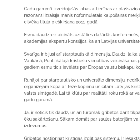
Gadu garumā izveidojušās labas attiecības ar plašsaziņas 
rezonansi izraisīja manis noformulētais kalpošanas mērķi
cilvēka titula piešķiršana 2011. gadā.
Esmu daudzreiz aicināts uzstāties dažādās konferencēs, v
akadēmijas ekspertu konsīlijos, kā arī Latvijas universi
Svarīga ir bijusi arī starptautiskā dimensija. Daudz laika
Vatikānā, Pontifikālajā kristiešu vienotības veicināšanas
gadiem esmu ticis ievēlēts par Eiropas valstu bīskapu k
Runājot par starptautisko un universālo dimensiju, nedrī
organizējām kopā ar Tezē kopienu un citām Latvijas krist
valsts simtgadē. Lai tā kļūtu par realitāti, roku rokā ar
gadu garumā.
Jā, ir noticis tik daudz, un arī turpmāk gribētos darīt tik
ēku sakārtošanu. Sākam domāt par saules baterijām vai 
izdevumus.
Gribētos nostiprināt kristīgās izglītības sistēmu. Ir iesā