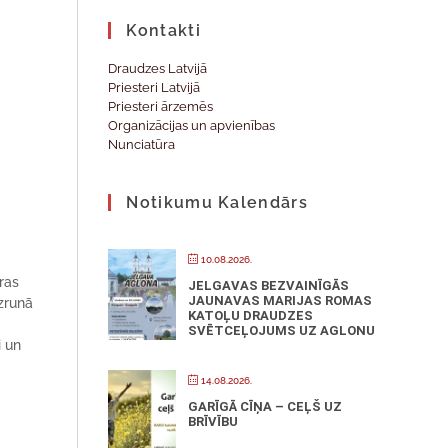
Kontakti
Draudzes Latvijā
Priesteri Latvijā
Priesteri ārzemēs
Organizācijas un apvienības
Nunciatūra
Notikumu Kalendārs
10.08.2026.
ras
JELGAVAS BEZVAINĪGĀS
JAUNAVAS MARIJAS ROMAS
zrunā
KATOĻU DRAUDZES
SVĒTCEĻOJUMS UZ AGLONU
i un
14.08.2026.
GARĪGĀ CĪŅA – CEĻŠ UZ
BRĪVĪBU