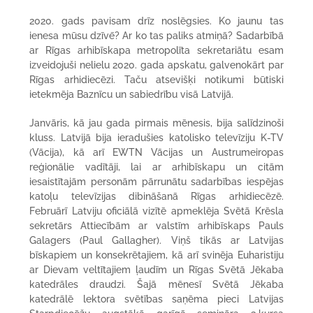
2020. gads pavisam drīz noslēgsies. Ko jaunu tas
ienesa mūsu dzīvē? Ar ko tas paliks atmiņā? Sadarbībā
ar Rīgas arhibīskapa metropolīta sekretariātu esam
izveidojuši nelielu 2020. gada apskatu, galvenokārt par
Rīgas arhidiecēzi. Taču atsevišķi notikumi būtiski
ietekmēja Baznīcu un sabiedrību visā Latvijā.
Janvāris, kā jau gada pirmais mēnesis, bija salīdzinoši
kluss. Latvijā bija ieradušies katolisko televīziju K-TV
(Vācija), kā arī EWTN Vācijas un Austrumeiropas
reģionālie vadītāji, lai ar arhibīskapu un citām
iesaistītajām personām pārrunātu sadarbības iespējas
katoļu televīzijas dibināšanā Rīgas arhidiecēzē.
Februārī Latviju oficiālā vizītē apmeklēja Svētā Krēsla
sekretārs Attiecībām ar valstīm arhibīskaps Pauls
Galagers (Paul Gallagher). Viņš tikās ar Latvijas
bīskapiem un konsekrētajiem, kā arī svinēja Euharistiju
ar Dievam veltītajiem ļaudīm un Rīgas Svētā Jēkaba
katedrāles draudzi. Šajā mēnesī Svētā Jēkaba
katedrālē lektora svētības saņēma pieci Latvijas