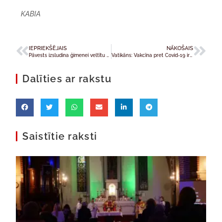
KABIA
IEPRIEKŠĒJAIS
NĀKOŠAIS
Pāvests izsludina ģimenei veltītu gadu
Vatikāns: Vakcīna pret Covid-19 ir morāliski pieņemama
Dalīties ar rakstu
Saistītie raksti