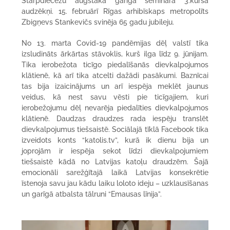
Starpdiecēžu augstākā garīgā semināra 3.kursa
audzēkņi. 15. februārī Rīgas arhibīskaps metropolīts
Zbigņevs Stankevičs svinēja 65 gadu jubileju.
No 13. marta Covid-19 pandēmijas dēļ valstī tika
izsludināts ārkārtas stāvoklis, kurš ilga līdz 9. jūnijam.
Tika ierobežota ticīgo piedalīšanās dievkalpojumos
klātienē, kā arī tika atcelti dažādi pasākumi. Baznīcai
tas bija izaicinājums un arī iespēja meklēt jaunus
veidus, kā nest savu vēsti pie ticīgajiem, kuri
ierobežojumu dēļ nevarēja piedalīties dievkalpojumos
klātienē. Daudzas draudzes rada iespēju translēt
dievkalpojumus tiešsaistē. Sociālajā tīklā Facebook tika
izveidots konts “katolis.tv”, kurā ik dienu bija un
joprojām ir iespēja sekot līdzi dievkalpojumiem
tiešsaistē kādā no Latvijas katoļu draudzēm. Šajā
emocionāli sarežģītajā laikā Latvijas konsekrētie
īstenoja savu jau kādu laiku loloto ideju – uzklausīšanas
un garīgā atbalsta tālruni “Emausas līnija”.