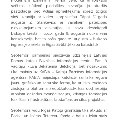
modernām izmaiņām. Ņemot vērā, ka arhibīskaps
svētkos klātienē piedalīties nevarēja, jo atradās
pašizolācijā pēc Polijas apmeklējuma, šoreiz ticīgos
viņš uzrunāja ar video starpniecību. Tāpat šī gada
augustā Z. Stankevičs ar vairākiem pateicības
dievkalpojumiem atskatījās uz savu desmitgadi
bīskapa krēslā – 2010. gada 8. augustā notika viņa
konsekrācija, bet tā paša gada 21. augustā – bīskapa
ingress jeb ieiešana Rīgas Svētā Jēkaba katedrālē.
Septembrī pārmaiņas piedzīvoja līdzšinējais Latvijas
Romas katoļu Baznīcas informācijas centrs. Par tā
vadītāju kļuva Jekaterina Belokoņa, bet nosaukums
tika mainīts uz KABIA – Katoļu Baznīcas informācijas
aģentūra. KABIA mājaslapa katolis.lv šai laikā ieguva
jaunu grafisko un saturisko formu, kā arī tika izveidota
ziedojumu platforma ziedot.katolis.lv, kas dod iespēju
atbalstīt dažādus evaņģelizācijas, kristīgās formācijas
Baznīcas infrastruktūras, labdarības un citus projektus.
Septembra vidū Rīgas Katoļu ģimnāzijā tika atklāts ar
Borisa un Ināras Teterevu fonda atbalstu iekārtotais