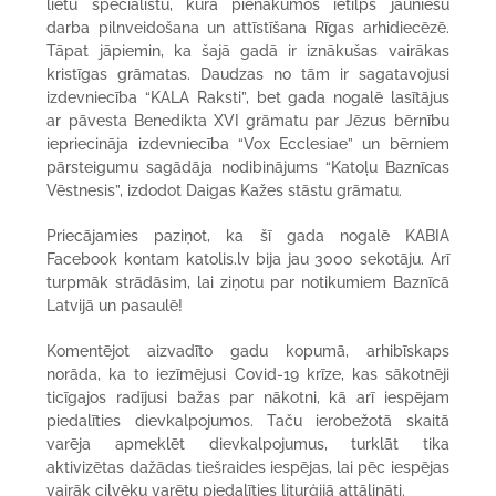
lietu speciālistu, kura pienākumos ietilps jauniešu
darba pilnveidošana un attīstīšana Rīgas arhidiecēzē.
Tāpat jāpiemin, ka šajā gadā ir iznākušas vairākas
kristīgas grāmatas. Daudzas no tām ir sagatavojusi
izdevniecība “KALA Raksti”, bet gada nogalē lasītājus
ar pāvesta Benedikta XVI grāmatu par Jēzus bērnību
iepriecināja izdevniecība “Vox Ecclesiae” un bērniem
pārsteigumu sagādāja nodibinājums “Katoļu Baznīcas
Vēstnesis”, izdodot Daigas Kažes stāstu grāmatu.
Priecājamies paziņot, ka šī gada nogalē KABIA
Facebook kontam katolis.lv bija jau 3000 sekotāju. Arī
turpmāk strādāsim, lai ziņotu par notikumiem Baznīcā
Latvijā un pasaulē!
Komentējot aizvadīto gadu kopumā, arhibīskaps
norāda, ka to iezīmējusi Covid-19 krīze, kas sākotnēji
ticīgajos radījusi bažas par nākotni, kā arī iespējam
piedalīties dievkalpojumos. Taču ierobežotā skaitā
varēja apmeklēt dievkalpojumus, turklāt tika
aktivizētas dažādas tiešraides iespējas, lai pēc iespējas
vairāk cilvēku varētu piedalīties liturģijā attālināti.