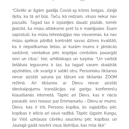
“Cilvēki ar ilgām gaidīja Covid-19 krīzes beigas. Jūnijā
šķita, ka tā arī būs. Taču, kā redzam, vīruss nekur nav
pazudis. Tagad tas ir izplatījies daudz plašāk, tomēr
jāatzīst, ka mūsu attieksme pret to ir mainījusies. Esam
sapratuši, ka mūsu tehnoloģijas nav visvarenas, ka nav
mūsu spēkos pilnībā kontrolēt savas dzīves kvalitāti,
ka ir nepatīkamas lietas, ar kurām mums ir jāmācās
sadzīvot, vienlaikus pēc iespējas cenšoties pasargāt
sevi un citus,” teic arhibīskaps un turpina: “Un varbūt
lielākais ieguvums ir tas, ka tagad varam skaidrāk
apzināties, cik svarīgi ir satikt otru. Personisku tikšanos
nevar aizstāt saruna pa tālruni vai tikšanās ZOOM
režīmā. Arī tikšanos ar Dievu nevar aizstāt
dievkalpojumu translācijas vai garīgu konferenču
klausīšanās internetā. Tāpēc arī Dievs, kas ir nācis
pasaulē, sevi nosauc par Emmanuelu – Dievu ar mums.
Dievs, kas ir trīs Personu kopība, šo vajadzību pēc
kopības ir ielicis arī savā radībā. Tāpēc lūgsim Kungu,
lai Viņš uzklausa cilvēku saucienu pēc kopības un
Jaunajā gadā novērš visus šķēršļus, kas mūs šķir.”