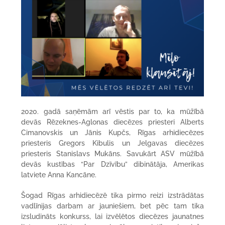
2020. gadā saņēmām arī vēstis par to, ka mūžībā
devās Rēzeknes-Aglonas diecēzes priesteri Alberts
Cimanovskis un Jānis Kupčs, Rīgas arhidiecēzes
priesteris Gregors Kibulis un Jelgavas diecēzes
priesteris Stanislavs Mukāns. Savukārt ASV mūžībā
devās kustības “Par Dzīvību” dibinātāja, Amerikas
latviete Anna Kancāne.
Šogad Rīgas arhidiecēzē tika pirmo reizi izstrādātas
vadlīnijas darbam ar jauniešiem, bet pēc tam tika
izsludināts konkurss, lai izvēlētos diecēzes jaunatnes