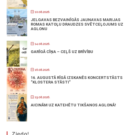
10.08.2026.
JELGAVAS BEZVAINĪGĀS JAUNAVAS MARIJAS
ROMAS KATOĻU DRAUDZES SVĒTCEĻOJUMS UZ
AGLONU
14.08.2026.
GARĪGĀ CĪŅA – CEĻŠ UZ BRĪVĪBU
16.08.2026.
16. AUGUSTĀ RĪGĀ IZSKANĒS KONCERTSTĀSTS
“KLOSTERA STĀSTI”
19.08.2026.
AICINĀM UZ KATEHĒTU TIKŠANOS AGLONĀ!
Ziedo!