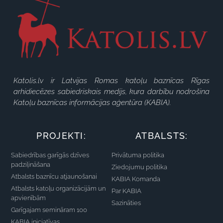
Katolis.lv ir Latvijas Romas katoļu baznīcas Rīgas
arhidiecēzes sabiedriskais medijs, kura darbību nodrošina
Katoļu baznīcas informācijas aģentūra (KABIA).
PROJEKTI:
ATBALSTS:
Sabiedrības garīgās dzīves
Privātuma politika
padziļināšana
Ziedojumu politika
Atbalsts baznīcu atjaunošanai
KABIA Komanda
Atbalsts katoļu organizācijām un
Par KABIA
apvienībām
Sazināties
Garīgajam semināram 100
KABIA iniciatīvas