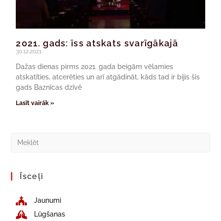
2021. gads: īss atskats svarīgākajā
30.12.2021.
Dažas dienas pirms 2021. gada beigām vēlamies
atskatīties, atcerēties un arī atgādināt, kāds tad ir bijis šis
gads Baznīcas dzīvē
Lasīt vairāk »
Īsceļi
Jaunumi
Lūgšanas