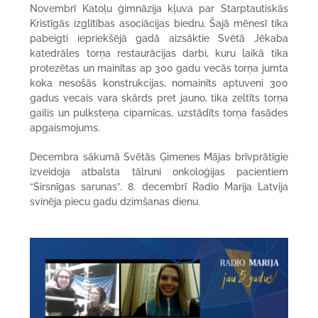
Novembrī Katoļu ģimnāzija kļuva par Starptautiskās
Kristīgās izglītības asociācijas biedru. Šajā mēnesī tika
pabeigti iepriekšējā gadā aizsāktie Svētā Jēkaba
katedrāles torņa restaurācijas darbi, kuru laikā tika
protezētas un mainītas ap 300 gadu vecās torņa jumta
koka nesošās konstrukcijas, nomainīts aptuveni 300
gadus vecais vara skārds pret jauno, tika zeltīts torņa
gailis un pulksteņa ciparnīcas, uzstādīts torņa fasādes
apgaismojums.
Decembra sākumā Svētās Ģimenes Mājas brīvprātīgie
izveidoja atbalsta tālruni onkoloģijas pacientiem
“Sirsnīgas sarunas”. 8. decembrī Radio Marija Latvija
svinēja piecu gadu dzimšanas dienu.