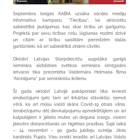
Septembra beigās KABIA uzsāka sociālo mediju
informatīvo kampaņu “Tiecības”, lai aktivizētu
sabiedrībā jautājumus, kas skar ticību un garīgumu.
Projektā par savu ticības ceļu, lūgšanas nozīmi dzīvē
un citām ar ticību saistītām pieredzēm dalās
garīdznieki, kā arī sabiedrībā zināmi cilvēki.
Oktobrī Latvijas Starpdiecēžu augstākā garīgā
semināra aizbildnes svētkos semināra simtgades
ietvaros tika prezentēta Valdemāra Helmaņa filma
“Aicinājums” par semināristu ikdienu.
Šī gada oktobrī Latvijā pakāpeniski tika ieviesti
ierobežojumi (pēc tam arī ārkārtas stāvoklis), ņemot
vērā, ka arī mūsu valsti skāra Covid-19 otrais vilnis.
Ierobežojumu dēļ dievkalpojumu apmeklētājiem un arī
kalpotājiem ir jālieto mutes un deguna izsegs, visiem
jāievēro distancēšanās un higiēnas prasības. Šajā laikā
– 14. novembrī – 90 gadu jubileju svinēja Jānis
kardināls Pujats. Viņu sveikt ieradās arī Latvijas Valsts