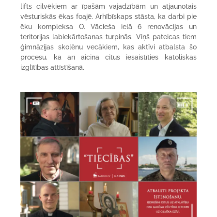
lifts cilvēkiem ar īpašām vajadzībām un atjaunotais
vēsturiskās ēkas foajē. Arhībīskaps stāsta, ka darbi pie
ēku kompleksa O. Vācieša ielā 6 renovācijas un
teritorijas labiekārtošanas turpinās. Viņš pateicas tiem
ģimnāzijas skolēnu vecākiem, kas aktīvi atbalsta šo
procesu, kā arī aicina citus iesaistīties katoliskās
izglītības attīstīšanā.