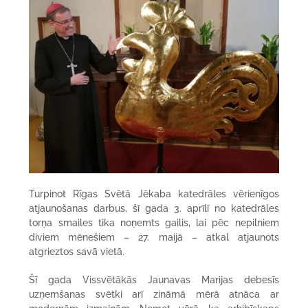
Turpinot Rīgas Svētā Jēkaba katedrāles vērienīgos
atjaunošanas darbus, šī gada 3. aprīlī no katedrāles
torņa smailes tika noņemts gailis, lai pēc nepilniem
diviem mēnešiem – 27. maijā – atkal atjaunots
atgrieztos savā vietā.
Šī gada Vissvētākās Jaunavas Marijas debesīs
uzņemšanas svētki arī zināmā mērā atnāca ar