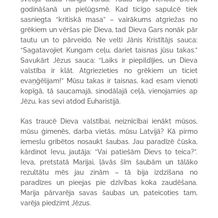
godināšanā un pielūgsmē. Kad ticīgo sapulcē tiek
sasniegta “kritiskā masa” – vairākums atgriežas no
grēkiem un vēršas pie Dieva, tad Dieva Gars nonāk pār
tautu un to pārveido. Ne velti Jānis Kristītājs sauca:
“Sagatavojiet Kungam ceļu, dariet taisnas jūsu takas.”
Savukārt Jēzus sauca: “Laiks ir piepildījies, un Dieva
valstība ir klāt. Atgriezieties no grēkiem un ticiet
evaņģēlijam!” Mūsu takas ir taisnas, kad esam vienoti
kopīgā, tā saucamajā, sinodālajā ceļā, vienojamies ap
Jēzu, kas sevi atdod Euharistijā.
Kas traucē Dieva valstībai, neiznīcībai ienākt mūsos,
mūsu ģimenēs, darba vietās, mūsu Latvijā? Kā pirmo
iemeslu gribētos nosaukt šaubas. Jau paradīzē čūska,
kārdinot Ievu, jautāja: “Vai patiešām Dievs to teica?”.
Ieva, pretstatā Marijai, ļāvās šīm šaubām un tālāko
rezultātu mēs jau zinām – tā bija izdzīšana no
paradīzes un pieejas pie dzīvības koka zaudēšana.
Marija pārvarēja savas šaubas un, pateicoties tam,
varēja piedzimt Jēzus.