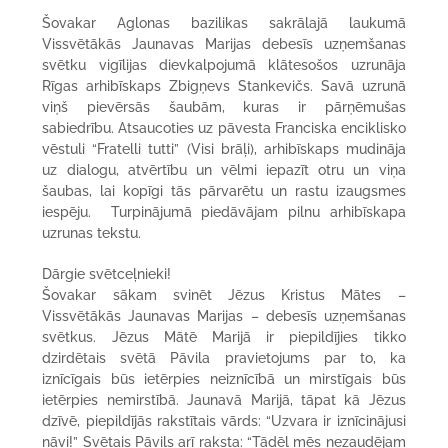
Šovakar Aglonas bazilikas sakrālajā laukumā
Vissvētākās Jaunavas Marijas debesīs uzņemšanas
svētku vigīlijas dievkalpojumā klātesošos uzrunāja
Rīgas arhibīskaps Zbigņevs Stankevičs. Savā uzrunā
viņš pievērsās šaubām, kuras ir pārņēmušas
sabiedrību. Atsaucoties uz pāvesta Franciska enciklisko
vēstuli “Fratelli tutti” (Visi brāļi), arhibīskaps mudināja
uz dialogu, atvērtību un vēlmi iepazīt otru un viņa
šaubas, lai kopīgi tās pārvarētu un rastu izaugsmes
iespēju. Turpinājumā piedāvājam pilnu arhibīskapa
uzrunas tekstu.
Dārgie svētceļnieki!
Šovakar sākam svinēt Jēzus Kristus Mātes –
Vissvētākās Jaunavas Marijas – debesīs uzņemšanas
svētkus. Jēzus Mātē Marijā ir piepildījies tikko
dzirdētais svētā Pāvila pravietojums par to, ka
iznīcīgais būs ietērpies neiznīcībā un mirstīgais būs
ietērpies nemirstībā. Jaunavā Marijā, tāpat kā Jēzus
dzīvē, piepildījās rakstītais vārds: “Uzvara ir iznīcinājusi
nāvi!” Svētais Pāvils arī raksta: “Tādēļ mēs nezaudējam