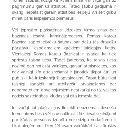
Tomēr šaubas, līdzīgi kā ikviena krīze, var virzīt gan uz
pagrimumu, gan uz attīstību. Tātad šaubu gadījumā ir
svarīgi nepalaist garām attīstības iespēju. Arī šeit gribu
minēt pāris iespējamos piemērus.
Vēl joprojām plašsaziņas līdzekļos virmo ziņas par
baznīcas iesaisti kriminālprocesos. Romas katoļu
Baznīca saprot cilvēku šaubas par dažu tās draudžu
pārstāvju iespējamajiem grēkiem laicīgajās lietās.
Vienlaicīgi Romas katoļu Baznīcai ir svarīgi, ka tiek
spriesta taisna tiesa. Tādēļ jāatceras, ka taisna tiesa
nozīmē gan notiesāt vainīgos, gan arī attaisnot tos, kas
nav vainīgi. Un attaisnošanai ir jānotiek tikpat ātri un
publiski, kā ir izskanējuši apvainojumi. Tāpat būtu tikai
taisnīgi sagaidīt arī atbilstošu atvainošanos par
nepamatotiem apvainojumiem neatkarīgi no tā, vai tas
noticis sasteigtības, kļūdas vai cita iemesla dēļ.
Ir svarīgi, lai plašsaziņas līdzekļi neuzņemas tiesneša
lomu, pirms tiesa vēl nav notikusi. Līdz tiesai secinājumi
par kādas personas izdarītu noziedzīgu nodarījumu ir
tikai pieņēmumi. Diemžēl esam vairākkārt saskārušies