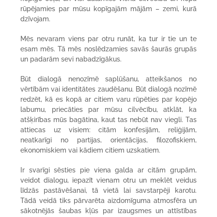
rūpējamies par mūsu kopīgajām mājām – zemi, kurā
dzīvojam.
Mēs nevaram viens par otru runāt, ka tur ir tie un te
esam mēs. Tā mēs noslēdzamies savās šaurās grupās
un padarām sevi nabadzīgākus.
Būt dialogā nenozīmē saplūšanu, atteikšanos no
vērtībām vai identitātes zaudēšanu. Būt dialogā nozīmē
redzēt, kā es kopā ar citiem varu rūpēties par kopējo
labumu, priecāties par mūsu cilvēcību, atklāt, ka
atšķirības mūs bagātina, kaut tas nebūt nav viegli. Tas
attiecas uz visiem: citām konfesijām, reliģijām,
neatkarīgi no partijas, orientācijas, filozofiskiem,
ekonomiskiem vai kādiem citiem uzskatiem.
Ir svarīgi sēsties pie viena galda ar citām grupām,
veidot dialogu, iepazīt vienam otru un meklēt veidus
līdzās pastāvēšanai, tā vietā lai savstarpēji karotu.
Tādā veidā tiks pārvarēta aizdomīguma atmosfēra un
sākotnējās šaubas kļūs par izaugsmes un attīstības