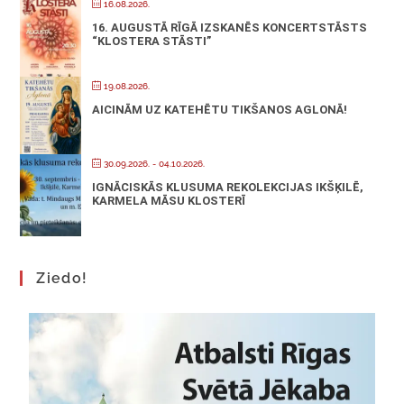
16.08.2026.
16. AUGUSTĀ RĪGĀ IZSKANĒS KONCERTSTĀSTS
“KLOSTERA STĀSTI”
19.08.2026.
AICINĀM UZ KATEHĒTU TIKŠANOS AGLONĀ!
30.09.2026.
- 04.10.2026.
IGNĀCISKĀS KLUSUMA REKOLEKCIJAS IKŠĶILĒ,
KARMELA MĀSU KLOSTERĪ
Ziedo!