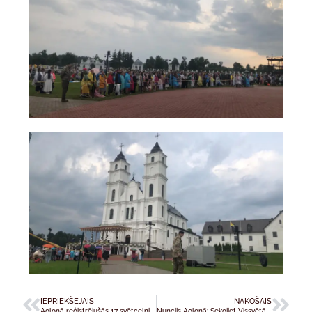
IEPRIEKŠĒJAIS
NĀKOŠAIS
Aglonā reģistrējušās 17 svētceļnieku grupas; arhibīskaps aicina svētceļniekus turpināt Meinarda misiju Latvijā
Nuncijs Aglonā: Sekojiet Vissvētākās Jaunavas Marijas piemēram