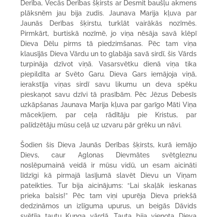
Derība, Vecās Derības šķirsts ar Desmit baušļu akmens
plāksnēm jau bija zudis. Jaunava Marija kļuva par
Jaunās Derības šķirstu, turklāt vairākās nozīmēs.
Pirmkārt, burtiskā nozīmē, jo viņa nēsāja savā klēpī
Dieva Dēlu pirms tā piedzimšanas. Pēc tam viņa
klausījās Dieva Vārdu un to glabāja savā sirdī, šis Vārds
turpināja dzīvot viņā. Vasarsvētku dienā viņa tika
piepildīta ar Svēto Garu. Dieva Gars iemājoja viņā,
ierakstīja viņas sirdī savu likumu un deva spēku
pieskaņot savu dzīvi tā prasībām. Pēc Jēzus Debesīs
uzkāpšanas Jaunava Marija kļuva par garīgo Māti Viņa
mācekļiem, par ceļa rādītāju pie Kristus, par
palīdzētāju mūsu ceļā uz uzvaru pār grēku un nāvi.
Šodien šis Dieva Jaunās Derības šķirsts, kurā iemājo
Dievs, caur Aglonas Dievmātes svētgleznu
noslēpumainā veidā ir mūsu vidū, un esam aicināti
līdzīgi kā pirmajā lasījumā slavēt Dievu un Viņam
pateikties. Tur bija aicinājums: “Lai skaļāk ieskanas
prieka balsis!” Pēc tam viņi upurēja Dieva priekšā
dedzināmos un izlīguma upurus, un beigās Dāvids
svētīja tautu Kunga vārdā. Tauta bija vienota Dieva