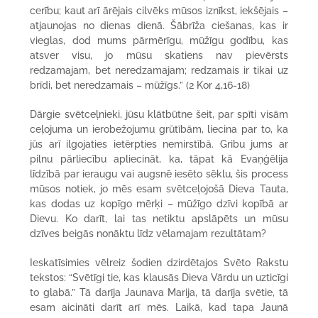
cerību; kaut arī ārējais cilvēks mūsos iznīkst, iekšējais –
atjaunojas no dienas dienā. Šābrīža ciešanas, kas ir
vieglas, dod mums pārmērīgu, mūžīgu godību, kas
atsver visu, jo mūsu skatiens nav pievērsts
redzamajam, bet neredzamajam; redzamais ir tikai uz
brīdi, bet neredzamais – mūžīgs.” (2 Kor 4,16-18)
Dārgie svētceļnieki, jūsu klātbūtne šeit, par spīti visām
ceļojuma un ierobežojumu grūtībām, liecina par to, ka
jūs arī ilgojaties ietērpties nemirstībā. Gribu jums ar
pilnu pārliecību apliecināt, ka, tāpat kā Evaņģēlija
līdzībā par ieraugu vai augsnē iesēto sēklu, šis process
mūsos notiek, jo mēs esam svētceļojošā Dieva Tauta,
kas dodas uz kopīgo mērķi – mūžīgo dzīvi kopībā ar
Dievu. Ko darīt, lai tas netiktu apslāpēts un mūsu
dzīves beigās nonāktu līdz vēlamajam rezultātam?
Ieskatīsimies vēlreiz šodien dzirdētajos Svēto Rakstu
tekstos: “Svētīgi tie, kas klausās Dieva Vārdu un uzticīgi
to glabā.” Tā darīja Jaunava Marija, tā darīja svētie, tā
esam aicināti darīt arī mēs. Laikā, kad tapa Jaunā