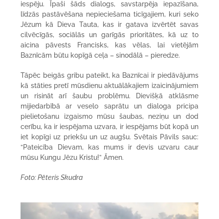
iespēju. Īpaši šāds dialogs, savstarpēja iepazīšana,
līdzās pastāvēšana nepieciešama ticīgajiem, kuri seko
Jēzum kā Dieva Tauta, kas ir gatava izvērtēt savas
cilvēcīgās, sociālās un garīgās prioritātes, kā uz to
aicina pāvests Francisks, kas vēlas, lai vietējām
Baznīcām būtu kopīgā ceļa – sinodālā – pieredze.
Tāpēc beigās gribu pateikt, ka Baznīcai ir piedāvājums
kā stāties pretī mūsdienu aktuālākajiem izaicinājumiem
un risināt arī šaubu problēmu. Dievišķā atklāsme
mijiedarbībā ar veselo saprātu un dialoga pricipa
pielietošanu izgaismo mūsu šaubas, neziņu un dod
cerību, ka ir iespējama uzvara, ir iespējams būt kopā un
iet kopīgi uz priekšu un uz augšu. Svētais Pāvils sauc:
“Pateicība Dievam, kas mums ir devis uzvaru caur
mūsu Kungu Jēzu Kristu!” Āmen.
Foto: Pēteris Skudra