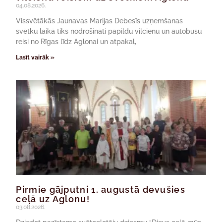
04.08.2026.
Vissvētākās Jaunavas Marijas Debesīs uzņemšanas
svētku laikā tiks nodrošināti papildu vilcienu un autobusu
reisi no Rīgas līdz Aglonai un atpakaļ,
Lasīt vairāk »
Pirmie gājputni 1. augustā devušies
ceļā uz Aglonu!
03.08.2026.