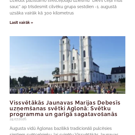
Dziedot pazīstamo svētceļotāju dziesmu “Dievs ceļā mūs
sauc” ap trīsdesmit cilvēku grupa sestdien -1. augustā
uzsāka vairāk kā 300 kilometrus
Lasīt vairāk »
Vissvētākās Jaunavas Marijas Debesīs
uzņemšanas svētki Aglonā: Svētku
programma un garīgā sagatavošanās
24.07.2026.
Augusta vidū Aglonas bazilikā tradicionāli pulcēsies
simtiem svētceļnieku, lai svinētu Vissvētākās Jaunavas