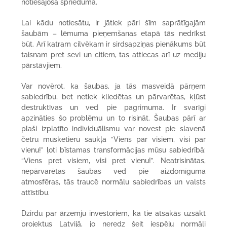
notiesājoša sprieduma.
Lai kādu notiesātu, ir jātiek pāri šīm saprātīgajām
šaubām – lēmuma pieņemšanas etapā tās nedrīkst
būt. Arī katram cilvēkam ir sirdsapziņas pienākums būt
taisnam pret sevi un citiem, tas attiecas arī uz mediju
pārstāvjiem.
Var novērot, ka šaubas, ja tās masveidā pārņem
sabiedrību, bet netiek kliedētas un pārvarētas, kļūst
destruktīvas un ved pie pagrimuma. Ir svarīgi
apzināties šo problēmu un to risināt. Šaubas pārī ar
plaši izplatīto individuālismu var novest pie slavenā
četru musketieru saukļa “Viens par visiem, visi par
vienu!” ļoti bīstamas transformācijas mūsu sabiedrībā:
“Viens pret visiem, visi pret vienu!”. Neatrisinātas,
nepārvarētas šaubas ved pie aizdomīguma
atmosfēras, tās traucē normālu sabiedrības un valsts
attīstību.
Dzirdu par ārzemju investoriem, ka tie atsakās uzsākt
projektus Latvijā, jo neredz šeit iespēju normāli