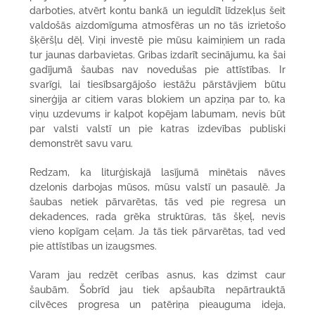
darboties, atvērt kontu bankā un ieguldīt līdzekļus šeit
valdošās aizdomīguma atmosfēras un no tās izrietošo
šķēršļu dēļ. Viņi investē pie mūsu kaimiņiem un rada
tur jaunas darbavietas. Gribas izdarīt secinājumu, ka šai
gadījumā šaubas nav novedušas pie attīstības. Ir
svarīgi, lai tiesībsargājošo iestāžu pārstāvjiem būtu
sinerģija ar citiem varas blokiem un apziņa par to, ka
viņu uzdevums ir kalpot kopējam labumam, nevis būt
par valsti valstī un pie katras izdevības publiski
demonstrēt savu varu.
Redzam, ka liturģiskajā lasījumā minētais nāves
dzelonis darbojas mūsos, mūsu valstī un pasaulē. Ja
šaubas netiek pārvarētas, tās ved pie regresa un
dekadences, rada grēka struktūras, tās šķeļ, nevis
vieno kopīgam ceļam. Ja tās tiek pārvarētas, tad ved
pie attīstības un izaugsmes.
Varam jau redzēt cerības asnus, kas dzimst caur
šaubām. Šobrīd jau tiek apšaubīta nepārtrauktā
cilvēces progresa un patēriņa pieauguma ideja,