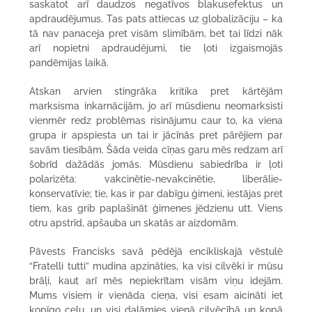
saskatot arī daudzos negatīvos blakusefektus un
apdraudējumus. Tas pats attiecas uz globalizāciju – ka
tā nav panaceja pret visām slimībām, bet tai līdzi nāk
arī nopietni apdraudējumi, tie ļoti izgaismojās
pandēmijas laikā.
Atskan arvien stingrāka kritika pret kārtējām
marksisma inkarnācijām, jo arī mūsdienu neomarksisti
vienmēr redz problēmas risinājumu caur to, ka viena
grupa ir apspiesta un tai ir jācīnās pret pārējiem par
savām tiesībām. Šāda veida cīņas garu mēs redzam arī
šobrīd dažādās jomās. Mūsdienu sabiedrība ir ļoti
polarizēta: vakcinētie-nevakcinētie, liberālie-
konservatīvie; tie, kas ir par dabīgu ģimeni, iestājas pret
tiem, kas grib paplašināt ģimenes jēdzienu utt. Viens
otru apstrīd, apšauba un skatās ar aizdomām.
Pāvests Francisks savā pēdējā encikliskajā vēstulē
“Fratelli tutti” mudina apzināties, ka visi cilvēki ir mūsu
brāļi, kaut arī mēs nepiekrītam visām viņu idejām.
Mums visiem ir vienāda cieņa, visi esam aicināti iet
kopīgo ceļu, un visi dalāmies vienā cilvēcībā un kopā