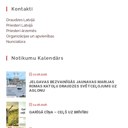
Kontakti
Draudzes Latvijā
Priesteri Latvijā
Priesteri ārzemēs
Organizācijas un apvienības
Nunciatūra
Notikumu Kalendārs
10.08.2026.
JELGAVAS BEZVAINĪGĀS JAUNAVAS MARIJAS
ROMAS KATOĻU DRAUDZES SVĒTCEĻOJUMS UZ
AGLONU
14.08.2026.
GARĪGĀ CĪŅA – CEĻŠ UZ BRĪVĪBU