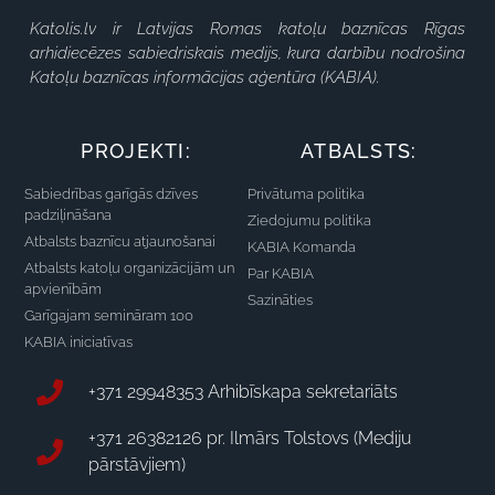
Katolis.lv ir Latvijas Romas katoļu baznīcas Rīgas
arhidiecēzes sabiedriskais medijs, kura darbību nodrošina
Katoļu baznīcas informācijas aģentūra (KABIA).
PROJEKTI:
ATBALSTS:
Sabiedrības garīgās dzīves
Privātuma politika
padziļināšana
Ziedojumu politika
Atbalsts baznīcu atjaunošanai
KABIA Komanda
Atbalsts katoļu organizācijām un
Par KABIA
apvienībām
Sazināties
Garīgajam semināram 100
KABIA iniciatīvas
+371 29948353 Arhibīskapa sekretariāts
+371 26382126 pr. Ilmārs Tolstovs (Mediju
pārstāvjiem)