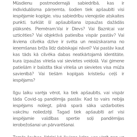
Mūsdienu postmodernajā sabiedrībā, kas ir
individuālisma pārņemta, šodien tiek apšaubīti visi
iespējamie kopīgie, visu sabiedrību vienojošie atskaites
punkti, turklāt šī apšaubīšana izpaužas dažādās
plāksnēs. Piemēram:Vai ir Dievs? Vai Baznīcai var
uzticēties? Vai objektīvā patiesība vispār pastāv? Vai
ikviena cilvēka dzīve ir svēta un neaizskarama no
ieņemšanas brīža līdz dabiskajai nāvei? Vai pastāv kaut
kas tāds kā cilvēka dabas neatkārtojamā identitāte,
kura izpaužas vīrieša vai sievietes veidolā. Vai ģimene
patiešām ir balstīta tikai vīrieša un sievietes visa mūža
savienībā? Vai tiešām kopīgais kristiešu ceļš ir
iespējams?
Ilgu laiku varēja vērot, ka tiek apšaubīts, vai vispār
tāda Covid-19 pandēmija pastāv. Kad to vairs nebija
iespējams noliegt, pilnā sparā sāka uzdarboties
vakcīnu noliedzēji. Tagad tiek apšaubīti arī visi
iespējamie valdības spertie soļi pandēmijas
ierobežošanai un pārvarēšanai.