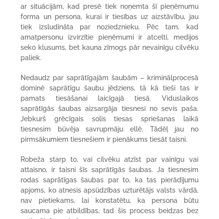
ar situācijām, kad presē tiek noņemta šī pieņēmumu
forma un persona, kurai ir tiesības uz aizstāvību, jau
tiek izsludināta par noziedznieku. Pēc tam, kad
amatpersonu izvirzītie pieņēmumi ir atcelti, medijos
seko klusums, bet kauna zīmogs pār nevainīgu cilvēku
paliek.
Nedaudz par saprātīgajām šaubām – kriminālprocesā
dominē saprātīgu šaubu jēdziens, tā kā tieši tas ir
pamats tiesāšanai laicīgajā tiesā. Viduslaikos
saprātīgās šaubas aizsargāja tiesnesi no sevis paša.
Jebkurš grēcīgais solis tiesas spriešanas laikā
tiesnesim būvēja savrupmāju ellē. Tādēļ jau no
pirmsākumiem tiesnešiem ir pienākums tiesāt taisni.
Robeža starp to, vai cilvēku atzīst par vainīgu vai
attaisno, ir taisni šīs saprātīgās šaubas. Ja tiesnesim
rodas saprātīgas šaubas par to, ka tas pierādījumu
apjoms, ko atnesis apsūdzības uzturētājs valsts vārdā,
nav pietiekams, lai konstatētu, ka persona būtu
saucama pie atbildības, tad šis process beidzas bez