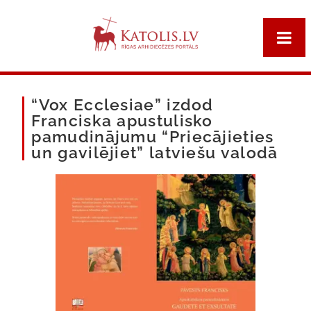
“Vox Ecclesiae” izdod
Franciska apustulisko
pamudinājumu “Priecājieties
un gavilējiet” latviešu valodā