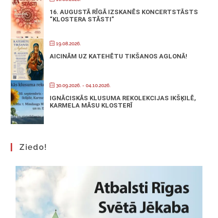
16. AUGUSTĀ RĪGĀ IZSKANĒS KONCERTSTĀSTS
“KLOSTERA STĀSTI”
19.08.2026.
AICINĀM UZ KATEHĒTU TIKŠANOS AGLONĀ!
30.09.2026.
- 04.10.2026.
IGNĀCISKĀS KLUSUMA REKOLEKCIJAS IKŠĶILĒ,
KARMELA MĀSU KLOSTERĪ
Ziedo!