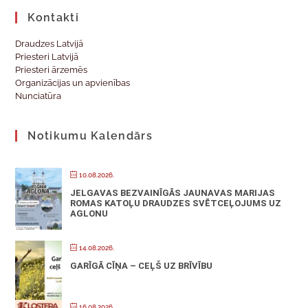
Kontakti
Draudzes Latvijā
Priesteri Latvijā
Priesteri ārzemēs
Organizācijas un apvienības
Nunciatūra
Notikumu Kalendārs
10.08.2026.
JELGAVAS BEZVAINĪGĀS JAUNAVAS MARIJAS
ROMAS KATOĻU DRAUDZES SVĒTCEĻOJUMS UZ
AGLONU
14.08.2026.
GARĪGĀ CĪŅA – CEĻŠ UZ BRĪVĪBU
16.08.2026.