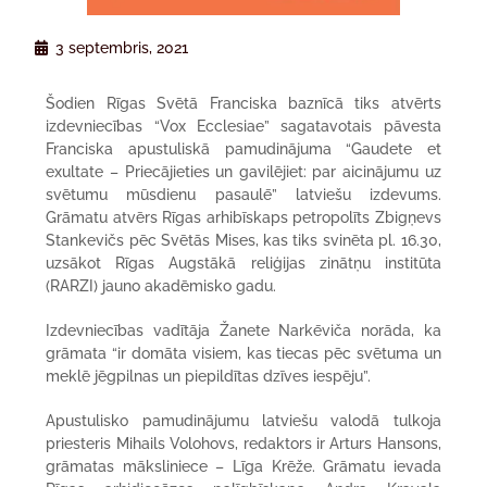
3 septembris, 2021
Šodien Rīgas Svētā Franciska baznīcā tiks atvērts
izdevniecības “Vox Ecclesiae” sagatavotais pāvesta
Franciska apustuliskā pamudinājuma “Gaudete et
exultate – Priecājieties un gavilējiet: par aicinājumu uz
svētumu mūsdienu pasaulē” latviešu izdevums.
Grāmatu atvērs Rīgas arhibīskaps petropolīts Zbigņevs
Stankevičs pēc Svētās Mises, kas tiks svinēta pl. 16.30,
uzsākot Rīgas Augstākā reliģijas zinātņu institūta
(RARZI) jauno akadēmisko gadu.
Izdevniecības vadītāja Žanete Narkēviča norāda, ka
grāmata “ir domāta visiem, kas tiecas pēc svētuma un
meklē jēgpilnas un piepildītas dzīves iespēju”.
Apustulisko pamudinājumu latviešu valodā tulkoja
priesteris Mihails Volohovs, redaktors ir Arturs Hansons,
grāmatas māksliniece – Līga Krēže. Grāmatu ievada