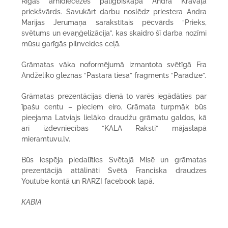
Rīgas arhidiecēzes palīgbīskapa Andra Kravaļa
priekšvārds. Savukārt darbu noslēdz priestera Andra
Marijas Jerumaņa sarakstītais pēcvārds “Prieks,
svētums un evaņģelizācija”, kas skaidro šī darba nozīmi
mūsu garīgās pilnveides ceļā.
Grāmatas vāka noformējumā izmantota svētīgā Fra
Andželiko gleznas “Pastarā tiesa” fragments “Paradīze”.
Grāmatas prezentācijas dienā to varēs iegādāties par
īpašu centu – pieciem eiro. Grāmata turpmāk būs
pieejama Latviajs lielāko draudžu grāmatu galdos, kā
arī izdevniecības “KALA Raksti” mājaslapā
mieramtuvu.lv.
Būs iespēja piedalīties Svētajā Misē un grāmatas
prezentācijā attālināti Svētā Franciska draudzes
Youtube kontā un RARZI facebook lapā.
KABIA