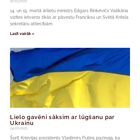
18.03.2022.
14. un 15. martā ārlietu ministrs Edgars Rinkēvičs Vatikāna
vizītes ietvaros tikās ar pāvestu Franciksu un Svētā Krēsla
sekretāru attiecībām
Lasīt vairāk »
Lielo gavēni sāksim ar lūgšanu par
Ukrainu
24.02.2022.
Šorīt Krievijas prezidents Vladimirs Putins paziņoja, ka