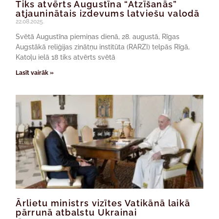
Tiks atvērts Augustīna “Atzīšanās”
atjauninātais izdevums latviešu valodā
22.08.2025.
Svētā Augustīna piemiņas dienā, 28. augustā, Rīgas
Augstākā reliģijas zinātņu institūta (RARZI) telpās Rīgā,
Katoļu ielā 18 tiks atvērts svētā
Lasīt vairāk »
Ārlietu ministrs vizītes Vatikānā laikā
pārrunā atbalstu Ukrainai