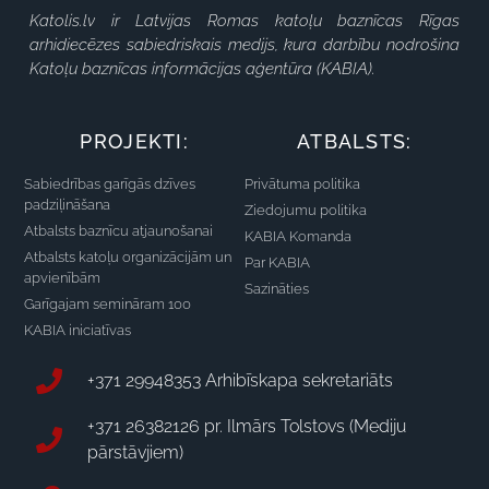
Katolis.lv ir Latvijas Romas katoļu baznīcas Rīgas
arhidiecēzes sabiedriskais medijs, kura darbību nodrošina
Katoļu baznīcas informācijas aģentūra (KABIA).
PROJEKTI:
ATBALSTS:
Sabiedrības garīgās dzīves
Privātuma politika
padziļināšana
Ziedojumu politika
Atbalsts baznīcu atjaunošanai
KABIA Komanda
Atbalsts katoļu organizācijām un
Par KABIA
apvienībām
Sazināties
Garīgajam semināram 100
KABIA iniciatīvas
+371 29948353 Arhibīskapa sekretariāts
+371 26382126 pr. Ilmārs Tolstovs (Mediju
pārstāvjiem)