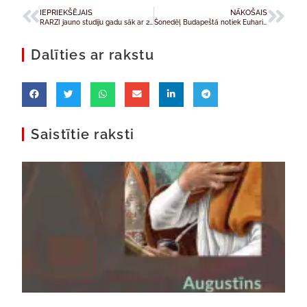
IEPRIEKŠĒJAIS
NĀKOŠAIS
RARZI jauno studiju gadu sāk ar 27 jauniem studentiem un diviem jauniem docētājiem
Šonedēļ Budapeštā notiek Euharistiskais kongress
Dalīties ar rakstu
Saistītie raksti