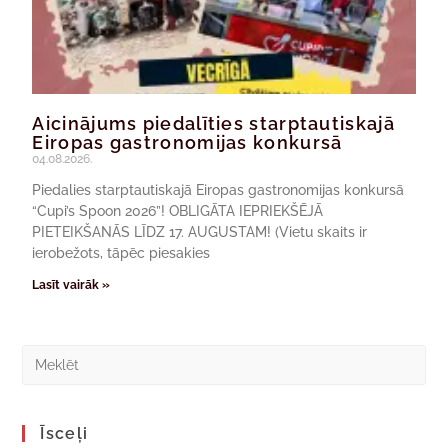
Aicinājums piedalīties starptautiskajā
Eiropas gastronomijas konkursā
04.08.2026.
Piedalies starptautiskajā Eiropas gastronomijas konkursā
“Cupi’s Spoon 2026”! OBLIGĀTA IEPRIEKŠĒJĀ
PIETEIKŠANĀS LĪDZ 17. AUGUSTAM! (Vietu skaits ir
ierobežots, tāpēc piesakies
Lasīt vairāk »
Īsceļi