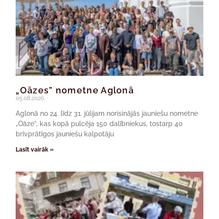
„Oāzes” nometne Aglonā
05.08.2026.
Aglonā no 24. līdz 31. jūlijam norisinājās jauniešu nometne
„Oāze”, kas kopā pulcēja 150 dalībniekus, tostarp 40
brīvprātīgos jauniešu kalpotāju
Lasīt vairāk »