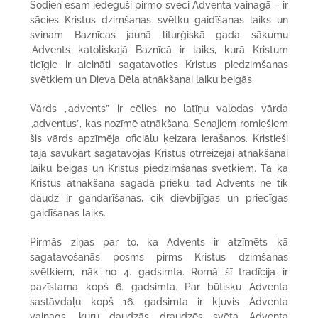
Šodien esam iedeguši pirmo sveci Adventa vainagā – ir
sācies Kristus dzimšanas svētku gaidīšanas laiks un
svinam Baznīcas jaunā liturģiskā gada sākumu
.Advents katoliskajā Baznīcā ir laiks, kurā Kristum
ticīgie ir aicināti sagatavoties Kristus piedzimšanas
svētkiem un Dieva Dēla atnākšanai laiku beigās.
Vārds „advents” ir cēlies no latīņu valodas vārda
„adventus”, kas nozīmē atnākšana. Senajiem romiešiem
šis vārds apzīmēja oficiālu ķeizara ierašanos. Kristieši
tajā savukārt sagatavojas Kristus otrreizējai atnākšanai
laiku beigās un Kristus piedzimšanas svētkiem. Tā kā
Kristus atnākšana sagādā prieku, tad Advents ne tik
daudz ir gandarīšanas, cik dievbijīgas un priecīgas
gaidīšanas laiks.
Pirmās ziņas par to, ka Advents ir atzīmēts kā
sagatavošanās posms pirms Kristus dzimšanas
svētkiem, nāk no 4. gadsimta. Romā šī tradīcija ir
pazīstama kopš 6. gadsimta. Par būtisku Adventa
sastāvdaļu kopš 16. gadsimta ir kļuvis Adventa
vainags, kuru daudzās draudzēs svēta Adventa