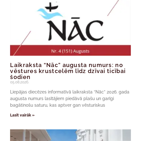
Laikraksta “Nāc” augusta numurs: no
vēstures krustcelēm līdz dzīvai ticībai
šodien
05.08.2026.
Liepājas diecēzes informatīvā laikraksta “Nāc” 2026. gada
augusta numurs lasītājiem piedāvā plašu un garīgi
bagātinošu saturu, kas aptver gan vēsturiskus
Lasīt vairāk »