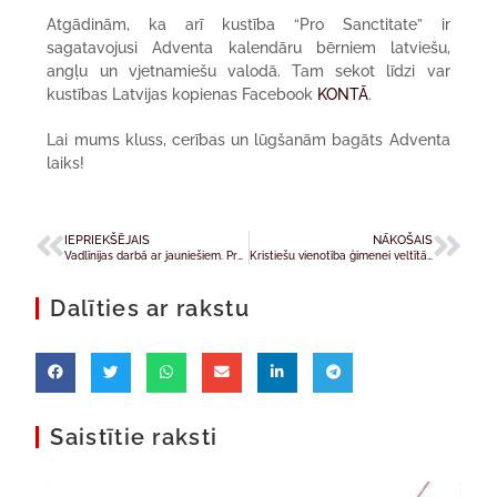
Atgādinām, ka arī kustība “Pro Sanctitate” ir
sagatavojusi Adventa kalendāru bērniem latviešu,
angļu un vjetnamiešu valodā. Tam sekot līdzi var
kustības Latvijas kopienas Facebook
KONTĀ
.
Lai mums kluss, cerības un lūgšanām bagāts Adventa
laiks!
IEPRIEKŠĒJAIS
NĀKOŠAIS
Vadlīnijas darbā ar jauniešiem. Praktiski ieteikumi draudzes un diecēzes līmenī
Kristiešu vienotība ģimenei veltītā gadā
Dalīties ar rakstu
Saistītie raksti