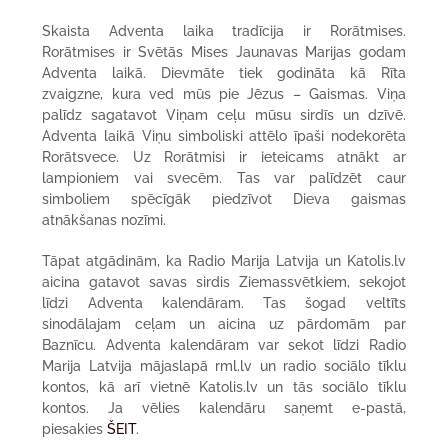
Skaista Adventa laika tradīcija ir Rorātmises.
Rorātmises ir Svētās Mises Jaunavas Marijas godam
Adventa laikā. Dievmāte tiek godināta kā Rīta
zvaigzne, kura ved mūs pie Jēzus – Gaismas. Viņa
palīdz sagatavot Viņam ceļu mūsu sirdīs un dzīvē.
Adventa laikā Viņu simboliski attēlo īpaši nodekorēta
Rorātsvece. Uz Rorātmisi ir ieteicams atnākt ar
lampioniem vai svecēm. Tas var palīdzēt caur
simboliem spēcīgāk piedzīvot Dieva gaismas
atnākšanas nozīmi.
Tāpat atgādinām, ka Radio Marija Latvija un Katolis.lv
aicina gatavot savas sirdis Ziemassvētkiem, sekojot
līdzi Adventa kalendāram. Tas šogad veltīts
sinodālajam ceļam un aicina uz pārdomām par
Baznīcu. Adventa kalendāram var sekot līdzi Radio
Marija Latvija mājaslapā rml.lv un radio sociālo tīklu
kontos, kā arī vietnē Katolis.lv un tās sociālo tīklu
kontos. Ja vēlies kalendāru saņemt e-pastā,
piesakies
ŠEIT
.