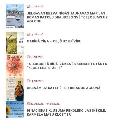
10.08.2026.
JELGAVAS BEZVAINĪGĀS JAUNAVAS MARIJAS
ROMAS KATOĻU DRAUDZES SVĒTCEĻOJUMS UZ
AGLONU
14.08.2026.
GARĪGĀ CĪŅA – CEĻŠ UZ BRĪVĪBU
16.08.2026.
16. AUGUSTĀ RĪGĀ IZSKANĒS KONCERTSTĀSTS
“KLOSTERA STĀSTI”
19.08.2026.
AICINĀM UZ KATEHĒTU TIKŠANOS AGLONĀ!
30.09.2026.
- 04.10.2026.
IGNĀCISKĀS KLUSUMA REKOLEKCIJAS IKŠĶILĒ,
KARMELA MĀSU KLOSTERĪ