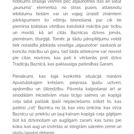
notikums izraisīja vēlmes pēc atjaunotnes (tas arī satur
„jaunuma” elementu), no otras puses, attaisnotu
iebildumu tiešām var un vajag izraisīt zināmiem
pārkāpumiem šo vēlmju īstenošanā, par cik tie
piemirsa būtiskas vērtības katoliskā mācībā par ticību
un morāli, kā arī citās Baznīcas dzīves jomās,
piemēram, liturģijā. Tomēr, ja šādu pārspīlējumu veidā
tiek noraidīta jebkāda veselīga „atjaunotne” saskaņā ar
koncila mācību un garu, tad šāda attieksme var novest
pie citas novirzes, kas pati ir vēršanās pret dzīvo
Tradīciju Baznīcā, kas paklausīga patiesības Garam.
Pienākumi, kas šajā konkrētā situācijā risināmi
Apustuliskajam krēslam, pieprasa īpašu uztveri,
apdomību un tālredzību. Pāvesta kalpošanai arī ar
sinodālām iniciatīvām visas ticīgo saimes un kopīgā
ceļa labā pašlaik īpaši nepieciešams izšķirt to, kas
patiesi „ceļ” Baznīcu no tā, kas viņu iznīcina; kas virza
Baznīcu uz priekšu un ļauj katram kopīgā ceļa gājējam
būt kā dzīvinošam un auglīgam zaram, kas turas pie
koka, kas aug un izvēršas ar stingrām saknēm zemē un
plašu lapotni debesīs.