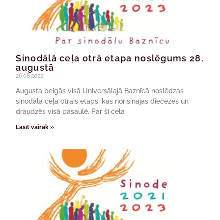
Sinodālā ceļa otrā etapa noslēgums 28.
augustā
26.08.2022.
Augusta beigās visā Universālajā Baznīcā noslēdzas
sinodālā ceļa otrais etaps, kas norisinājās diecēzēs un
draudzēs visā pasaulē. Par šī ceļa
Lasīt vairāk »