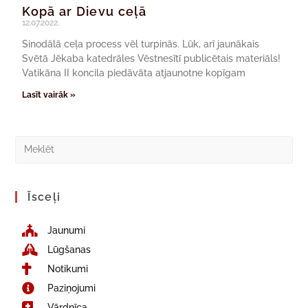
Kopā ar Dievu ceļā
12.07.2022.
Sinodālā ceļa process vēl turpinās. Lūk, arī jaunākais
Svētā Jēkaba katedrāles Vēstnesītī publicētais materiāls!
Vatikāna II koncila piedāvāta atjaunotne kopīgam
Lasīt vairāk »
Īsceļi
Jaunumi
Lūgšanas
Notikumi
Paziņojumi
Vārdnīca