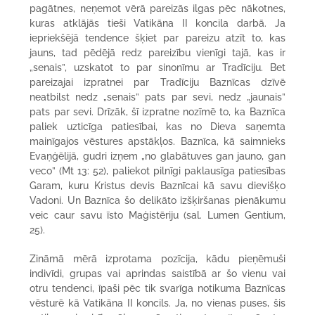
pagātnes, neņemot vērā pareizās ilgas pēc nākotnes,
kuras atklājās tieši Vatikāna II koncila darbā. Ja
iepriekšējā tendence šķiet par pareizu atzīt to, kas
jauns, tad pēdējā redz pareizību vienīgi tajā, kas ir
„senais”, uzskatot to par sinonīmu ar Tradīciju. Bet
pareizajai izpratnei par Tradīciju Baznīcas dzīvē
neatbilst nedz „senais” pats par sevi, nedz „jaunais”
pats par sevi. Drīzāk, šī izpratne nozīmē to, ka Baznīca
paliek uzticīga patiesībai, kas no Dieva saņemta
mainīgajos vēstures apstākļos. Baznīca, kā saimnieks
Evaņģēlijā, gudri izņem „no glabātuves gan jauno, gan
veco” (Mt 13: 52), paliekot pilnīgi paklausīga patiesības
Garam, kuru Kristus devis Baznīcai kā savu dievišķo
Vadoni. Un Baznīca šo delikāto izšķiršanas pienākumu
veic caur savu īsto Maģistēriju (sal. Lumen Gentium,
25).
Zināmā mērā izprotama pozīcija, kādu pieņēmuši
indivīdi, grupas vai aprindas saistībā ar šo vienu vai
otru tendenci, īpaši pēc tik svarīga notikuma Baznīcas
vēsturē kā Vatikāna II koncils. Ja, no vienas puses, šis