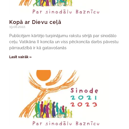
Kopā ar Dievu ceļā
19.08.2022.
Publicējam kārtējo turpinājumu rakstu sērijā par sinodālo
ceļu. Vatikāna II koncila un viss pēckoncila darbs pāvestu
pārraudzībā ir kā gatavošanās
Lasīt vairāk »