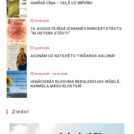
GARĪGĀ CĪŅA – CEĻŠ UZ BRĪVĪBU
16.08.2026.
16. AUGUSTĀ RĪGĀ IZSKANĒS KONCERTSTĀSTS
“KLOSTERA STĀSTI”
19.08.2026.
AICINĀM UZ KATEHĒTU TIKŠANOS AGLONĀ!
30.09.2026.
- 04.10.2026.
IGNĀCISKĀS KLUSUMA REKOLEKCIJAS IKŠĶILĒ,
KARMELA MĀSU KLOSTERĪ
Ziedo!