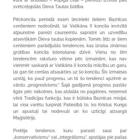
kura ar sinodālo – kopīgā ceļa – pieredzi izcelta pati
svētceļojošās Dieva Tautas būtība.
Pēckoncila periodā esam liecinieki lieliem Baznīcas
centieniem nodrošināt, lai Vatikāna II koncila ievirzītā
atjaunotne pareizi caurņemtu sapratni un uzvedību
atsevišķām Dieva tautas kopienām. Tomēr, līdz ar šiem
centieniem parādījušās tendences, kas izraisa zināmas
grūtības koncila īstenošanai dzīvē. Vienu no šīm
tendencēm raksturo vēlme pēc izmaiņām, kas nav
vienmēr saskaņā ar Vatikāna II koncila mācību un garu,
lai gan tie cenšas atsaukties uz šo koncilu. Šīs izmaiņas
uzstāj, ka pauž progresu, un tā šo tendenci apzīmē ar
vārdu „progresīvisms.” Šajā gadījumā progress pastāv
ilgās pēc nākotnes, kas atdalās no pagātnes, neņemot
vērā Tradīcijas funkciju, kas ir būtiska Baznīcas misijai,
lai viņa varētu turpināt Patiesībā to, ko Kristus Kungs
un apustuļi tai nodevuši un ko uzticīgi aizsargā
Maģistērijs.
Pretēja tendence, kuru parasti sauc par
„konservatīvismu” vai „integrālismu”, apstājas pie pašas