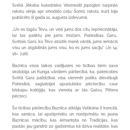
Svētā Jēkaba katedrāles Vēstnesītī joprojām turpinās
rakstu sērija apr sinodālo ceļu. Šoreiz raksts, kurš bija
publicēts šī gada 21. augusta izdevumā.
„Un es lūgšu Tēvu, un viņš jums dos citu Iepriecinātāju,
lai tas paliktu pie jums mūžam, Patiesības Garu…
Svētais Gars, ko Tēvs atsūtīs manā vārdā, jums iemācīs
visu un atgādinās jums visu, ko es jums sacīju” (Jņ 14:
16– 7,26).
Baznīca visos laikos vadījusies no ticības šiem sava
skolotāja un Kunga vārdiem pārliecībā, ka, pateicoties
Svētā Gara palīdzībai, viņa vienmēr paliks dievišķajā
Patiesībā, saglabājot apustulisko pēctecību caur
bīskapu kolēģiju, kas vienota ar tās Galvu, Pētera
pēcteci.
Šo ticības pārliecību Baznīca atklāja Vatikāna II koncilā,
kas sanāca, lai apstiprinātu un nostiprinātu no jauna
Baznīcas mācību, kas iemantota no Tradīcijas, kas
pastāv jau gandrīz 20 gadsimtus kā dzīva realitāte, kas