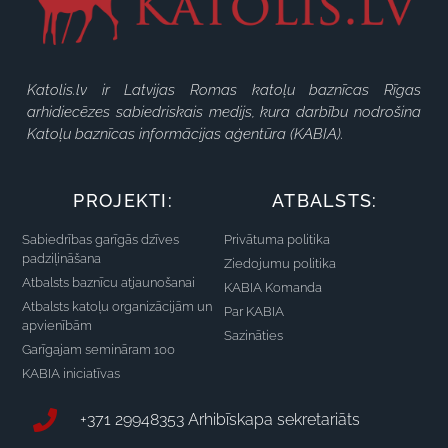
Katolis.lv ir Latvijas Romas katoļu baznīcas Rīgas
arhidiecēzes sabiedriskais medijs, kura darbību nodrošina
Katoļu baznīcas informācijas aģentūra (KABIA).
PROJEKTI:
ATBALSTS:
Sabiedrības garīgās dzīves
Privātuma politika
padziļināšana
Ziedojumu politika
Atbalsts baznīcu atjaunošanai
KABIA Komanda
Atbalsts katoļu organizācijām un
Par KABIA
apvienībām
Sazināties
Garīgajam semināram 100
KABIA iniciatīvas
+371 29948353 Arhibīskapa sekretariāts