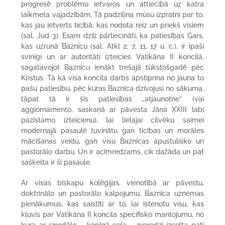
progresē problēmu ietvaros un attiecībā uz katra
laikmeta vajadzībām. Tā padziļina mūsu izpratni par to,
kas jau ietverts ticībā, kas nodota reiz un priekš visiem
(sal. Jud 3). Esam dziļi pārliecināti, ka patiesības Gars,
kas uzrunā Baznīcu (sal. Atkl 2; 7, 11, 17 u. c.), ir īpaši
svinīgi un ar autoritāti izteicies Vatikāna II koncilā,
sagatavojot Baznīcu ienākt trešajā tūkstošgadē pēc
Kristus. Tā kā visa koncila darbs apstiprina no jauna to
pašu patiesību, pēc kuras Baznīca dzīvojusi no sākuma,
tāpat tā ir šīs patiesības „atjaunotne” (vai
aggiornamento, saskaņā ar pāvesta Jāņa XXIII labi
pazīstamo izteicienu), lai lielajai cilvēku saimei
modernajā pasaulē tuvinātu gan ticības un morāles
mācīšanas veidu, gan visu Baznīcas apustulisko un
pastorālo darbu. Un ir acīmredzams, cik dažāda un pat
sašķelta ir šī pasaule.
Ar visas bīskapu kolēģijas, vienotībā ar pāvestu,
doktrinālo un pastorālo kalpojumu, Baznīca uzņemas
pienākumus, kas saistīti ar to, lai īstenotu visu, kas
kļuvis par Vatikāna II koncila specifisko mantojumu, no