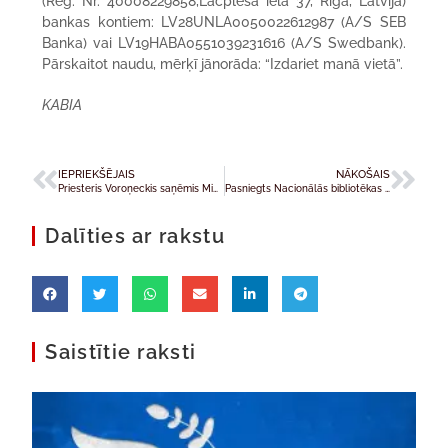
(Reģ. Nr. 40008229858,Lāčplēša iela 37, Rīga, Latvija)
bankas kontiem: LV28UNLA0050022612987 (A/S SEB
Banka) vai LV19HABA0551039231616 (A/S Swedbank).
Pārskaitot naudu, mērķī jānorāda: “Izdariet manā vietā”.
KABIA
IEPRIEKŠĒJAIS
NĀKOŠAIS
Priesteris Voroņeckis saņēmis Ministru kabineta Atzinības rakstu
Pasniegts Nacionālās bibliotēkas dāvinājums Vatikāna bibliotēkai un “Jurista Vārds” speciālizlaidums pāvestam
Dalīties ar rakstu
Saistītie raksti