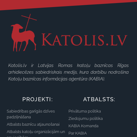
Katolis.lv ir Latvijas Romas katoļu baznīcas Rīgas
arhidiecēzes sabiedriskais medijs, kura darbību nodrošina
Katoļu baznīcas informācijas aģentūra (KABIA).
PROJEKTI:
ATBALSTS:
Sabiedrības garīgās dzīves
Privātuma politika
padziļināšana
Ziedojumu politika
Atbalsts baznīcu atjaunošanai
KABIA Komanda
Atbalsts katoļu organizācijām un
Par KABIA