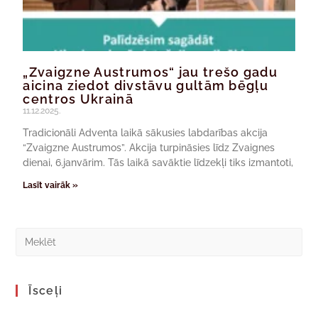
„Zvaigzne Austrumos“ jau trešo gadu
aicina ziedot divstāvu gultām bēgļu
centros Ukrainā
11.12.2025.
Tradicionāli Adventa laikā sākusies labdarības akcija
“Zvaigzne Austrumos”. Akcija turpināsies līdz Zvaignes
dienai, 6.janvārim. Tās laikā savāktie līdzekļi tiks izmantoti,
Lasīt vairāk »
Īsceļi