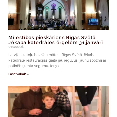
Mīlestības pieskāriens Rīgas Svētā
Jēkaba katedrāles ērģelēm 31.janvārī
03.02.2026.
Latvijas katoļu baznīcu māte – Rīgas Svētā Jēkaba
katedrāle restaurācijas gaitā jau ieguvusi jaunu spozmi ar
patinētu jumta segumu, torņa
Lasīt vairāk »