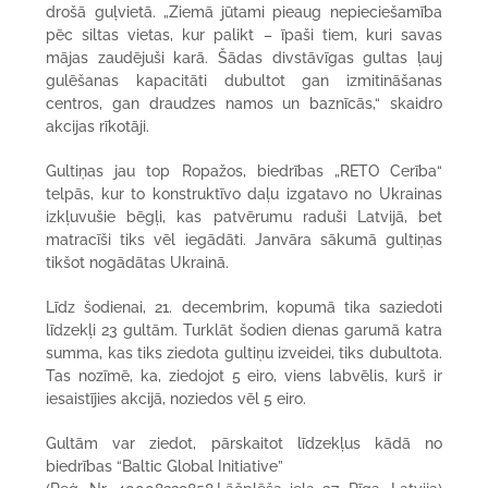
drošā guļvietā. „Ziemā jūtami pieaug nepieciešamība
pēc siltas vietas, kur palikt – īpaši tiem, kuri savas
mājas zaudējuši karā. Šādas divstāvīgas gultas ļauj
gulēšanas kapacitāti dubultot gan izmitināšanas
centros, gan draudzes namos un baznīcās,“ skaidro
akcijas rīkotāji.
Gultiņas jau top Ropažos, biedrības „RETO Cerība“
telpās, kur to konstruktīvo daļu izgatavo no Ukrainas
izkļuvušie bēgļi, kas patvērumu raduši Latvijā, bet
matracīši tiks vēl iegādāti. Janvāra sākumā gultiņas
tikšot nogādātas Ukrainā.
Līdz šodienai, 21. decembrim, kopumā tika saziedoti
līdzekļi 23 gultām. Turklāt šodien dienas garumā katra
summa, kas tiks ziedota gultiņu izveidei, tiks dubultota.
Tas nozīmē, ka, ziedojot 5 eiro, viens labvēlis, kurš ir
iesaistījies akcijā, noziedos vēl 5 eiro.
Gultām var ziedot, pārskaitot līdzekļus kādā no
biedrības “Baltic Global Initiative”