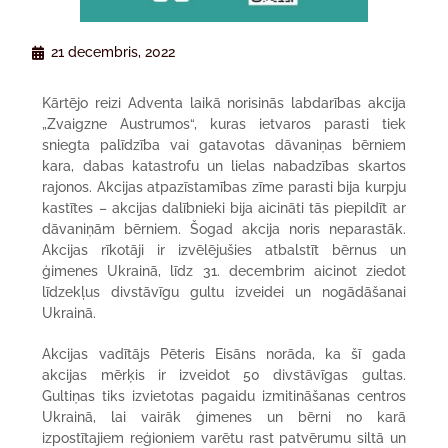
21 decembris, 2022
Kārtējo reizi Adventa laikā norisinās labdarības akcija
„Zvaigzne Austrumos“, kuras ietvaros parasti tiek
sniegta palīdzība vai gatavotas dāvaniņas bērniem
kara, dabas katastrofu un lielas nabadzības skartos
rajonos. Akcijas atpazīstamības zīme parasti bija kurpju
kastītes – akcijas dalībnieki bija aicināti tās piepildīt ar
dāvaniņām bērniem. Šogad akcija noris neparastāk.
Akcijas rīkotāji ir izvēlējušies atbalstīt bērnus un
ģimenes Ukrainā, līdz 31. decembrim aicinot ziedot
līdzekļus divstāvīgu gultu izveidei un nogādāšanai
Ukrainā.
Akcijas vadītājs Pēteris Eisāns norāda, ka šī gada
akcijas mērķis ir izveidot 50 divstāvīgas gultas.
Gultiņas tiks izvietotas pagaidu izmitināšanas centros
Ukrainā, lai vairāk ģimenes un bērni no karā
izpostītajiem reģioniem varētu rast patvērumu siltā un