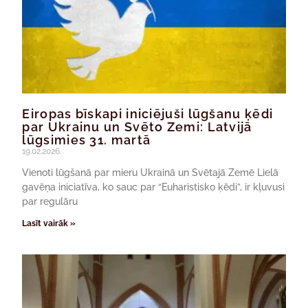
Eiropas bīskapi iniciējuši lūgšanu ķēdi
par Ukrainu un Svēto Zemi: Latvijā
lūgsimies 31. martā
19.02.2026.
Vienoti lūgšanā par mieru Ukrainā un Svētajā Zemē Lielā
gavēņa iniciatīva, ko sauc par “Euharistisko ķēdi”, ir kļuvusi
par regulāru
Lasīt vairāk »