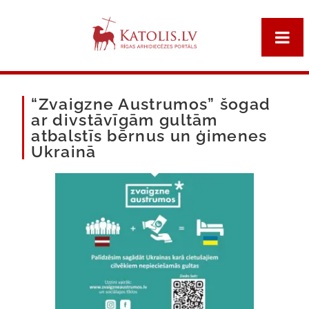
“Zvaigzne Austrumos” šogad
ar divstāvīgām gultām
atbalstīs bērnus un ģimenes
Ukrainā