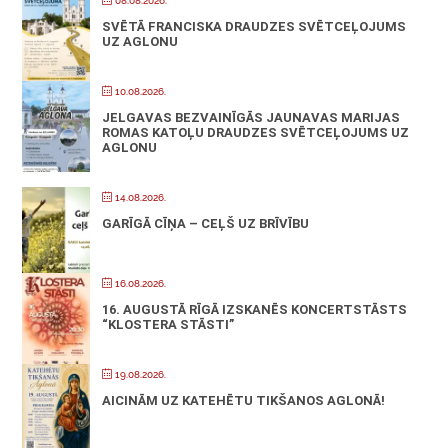
08.08.2026.
SVĒTĀ FRANCISKA DRAUDZES SVĒTCEĻOJUMS
UZ AGLONU
10.08.2026.
JELGAVAS BEZVAINĪGĀS JAUNAVAS MARIJAS
ROMAS KATOĻU DRAUDZES SVĒTCEĻOJUMS UZ
AGLONU
14.08.2026.
GARĪGĀ CĪŅA – CEĻŠ UZ BRĪVĪBU
16.08.2026.
16. AUGUSTĀ RĪGĀ IZSKANĒS KONCERTSTĀSTS
“KLOSTERA STĀSTI”
19.08.2026.
AICINĀM UZ KATEHĒTU TIKŠANOS AGLONĀ!