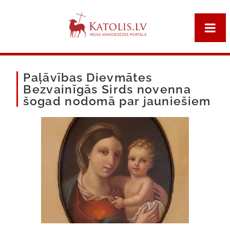
Paļāvības Dievmātes
Bezvainīgās Sirds novenna
šogad nodomā par jauniešiem