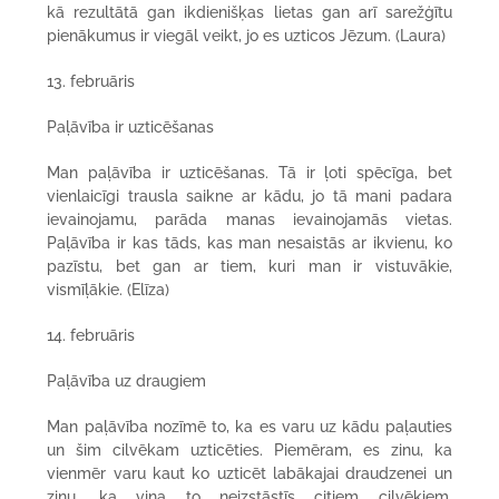
kā rezultātā gan ikdienišķas lietas gan arī sarežģītu
pienākumus ir viegāl veikt, jo es uzticos Jēzum. (Laura)
13. februāris
Paļāvība ir uzticēšanas
Man paļāvība ir uzticēšanas. Tā ir ļoti spēcīga, bet
vienlaicīgi trausla saikne ar kādu, jo tā mani padara
ievainojamu, parāda manas ievainojamās vietas.
Paļāvība ir kas tāds, kas man nesaistās ar ikvienu, ko
pazīstu, bet gan ar tiem, kuri man ir vistuvākie,
vismīļākie. (Elīza)
14. februāris
Paļāvība uz draugiem
Man paļāvība nozīmē to, ka es varu uz kādu paļauties
un šim cilvēkam uzticēties. Piemēram, es zinu, ka
vienmēr varu kaut ko uzticēt labākajai draudzenei un
zinu, ka viņa to neizstāstīs citiem cilvēkiem.