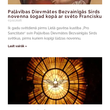
Paļāvības Dievmātes Bezvainīgās Sirds
novenna šogad kopā ar svēto Francisku
03.02.2026.
Ik gadu svētdienā pirms Lielā gavēņa kustība „Pro
Sanctitate“ svin Paļāvības Dievmātes Bezvainīgās Sirds
svētkus, pirms kuriem kopīgi lūdzas novennu,
Lasīt vairāk »