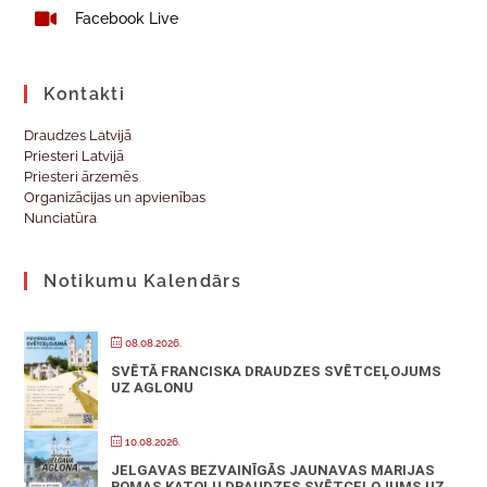
Facebook Live
Kontakti
Draudzes Latvijā
Priesteri Latvijā
Priesteri ārzemēs
Organizācijas un apvienības
Nunciatūra
Notikumu Kalendārs
08.08.2026.
SVĒTĀ FRANCISKA DRAUDZES SVĒTCEĻOJUMS
UZ AGLONU
10.08.2026.
JELGAVAS BEZVAINĪGĀS JAUNAVAS MARIJAS
ROMAS KATOĻU DRAUDZES SVĒTCEĻOJUMS UZ