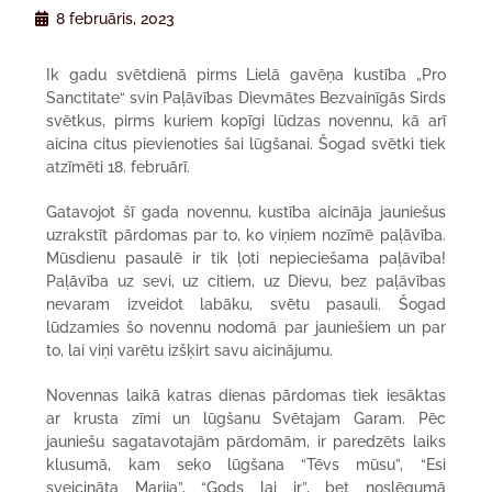
8 februāris, 2023
Ik gadu svētdienā pirms Lielā gavēņa kustība „Pro
Sanctitate“ svin Paļāvības Dievmātes Bezvainīgās Sirds
svētkus, pirms kuriem kopīgi lūdzas novennu, kā arī
aicina citus pievienoties šai lūgšanai. Šogad svētki tiek
atzīmēti 18. februārī.
Gatavojot šī gada novennu, kustība aicināja jauniešus
uzrakstīt pārdomas par to, ko viņiem nozīmē paļāvība.
Mūsdienu pasaulē ir tik ļoti nepieciešama paļāvība!
Paļāvība uz sevi, uz citiem, uz Dievu, bez paļāvības
nevaram izveidot labāku, svētu pasauli.
Šogad
lūdzamies šo novennu nodomā par jauniešiem un par
to, lai viņi varētu izšķirt savu aicinājumu.
Novennas laikā katras dienas pārdomas tiek iesāktas
ar krusta zīmi un lūgšanu Svētajam Garam. Pēc
jauniešu sagatavotajām pārdomām, ir paredzēts laiks
klusumā, kam seko lūgšana “Tēvs mūsu”, “Esi
sveicināta Marija”, “Gods lai ir”, bet noslēgumā