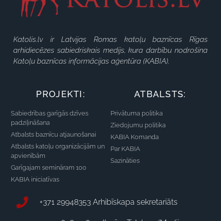
Katolis.lv ir Latvijas Romas katoļu baznīcas Rīgas
arhidiecēzes sabiedriskais medijs, kura darbību nodrošina
Katoļu baznīcas informācijas aģentūra (KABIA).
PROJEKTI:
ATBALSTS:
Sabiedrības garīgās dzīves
Privātuma politika
padziļināšana
Ziedojumu politika
Atbalsts baznīcu atjaunošanai
KABIA Komanda
Atbalsts katoļu organizācijām un
Par KABIA
apvienībām
Sazināties
Garīgajam semināram 100
KABIA iniciatīvas
+371 29948353 Arhibīskapa sekretariāts