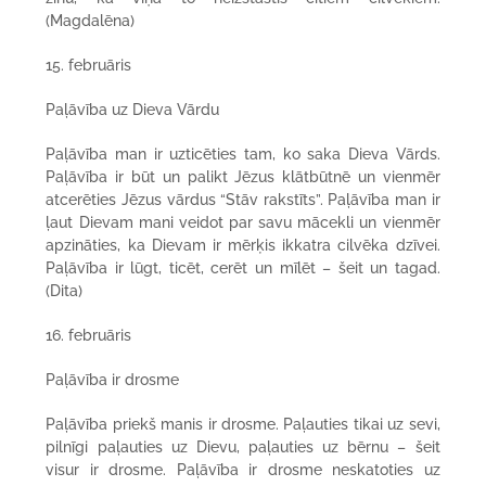
(Magdalēna)
15. februāris
Paļāvība uz Dieva Vārdu
Paļāvība man ir uzticēties tam, ko saka Dieva Vārds.
Paļāvība ir būt un palikt Jēzus klātbūtnē un vienmēr
atcerēties Jēzus vārdus “Stāv rakstīts”. Paļāvība man ir
ļaut Dievam mani veidot par savu mācekli un vienmēr
apzināties, ka Dievam ir mērķis ikkatra cilvēka dzīvei.
Paļāvība ir lūgt, ticēt, cerēt un mīlēt – šeit un tagad.
(Dita)
16. februāris
Paļāvība ir drosme
Paļāvība priekš manis ir drosme. Paļauties tikai uz sevi,
pilnīgi paļauties uz Dievu, paļauties uz bērnu – šeit
visur ir drosme. Paļāvība ir drosme neskatoties uz