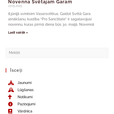
Novenna Svētajam Garam
27.05.2025.
8.jūnijā svinēsim Vasarsvētkus. Gaidot Svētā Gara
atnākšanu, kustība “Pro Sanctitate” ir sagatavojusi
novennu, kuras pirmā diena būs 30. maijā. Novennā
Lasīt vairāk »
Īsceļi
Jaunumi
Lūgšanas
Notikumi
Paziņojumi
Vārdnīca