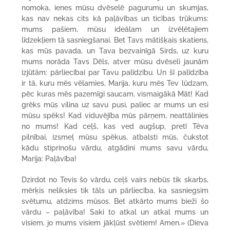
nomoka, ienes mūsu dvēselē pagurumu un skumjas,
kas nav nekas cits kā paļāvības un ticības trūkums:
mums pašiem, mūsu ideālam un izvēlētajiem
līdzekļiem tā sasniegšanai. Bet Tavs mātišķais skatiens,
kas mūs pavada, un Tava bezvainīgā Sirds, uz kuru
mums norāda Tavs Dēls, atver mūsu dvēseli jaunām
izjūtām: pārliecībai par Tavu palīdzību. Un šī palīdzība
ir tā, kuru mēs vēlamies, Marija, kuru mēs Tev lūdzam,
pēc kuras mēs pazemīgi saucam, vismaigākā Māt! Kad
grēks mūs vilina uz savu pusi, paliec ar mums un esi
mūsu spēks! Kad viduvējība mūs pārņem, neattālinies
no mums! Kad ceļš, kas ved augšup, pretī Tēva
pilnībai, izsmeļ mūsu spēkus, atbalsti mūs, čukstot
kādu stiprinošu vārdu, atgādini mums savu vārdu,
Marija: Paļāvība!
Dzirdot no Tevis šo vārdu, ceļš vairs nebūs tik skarbs,
mērķis neliksies tik tāls un pārliecība, ka sasniegsim
svētumu, atdzims mūsos. Bet atkārto mums bieži šo
vārdu – paļāvība! Saki to atkal un atkal mums un
visiem, jo mums visiem jākļūst svētiem! Amen.» (Dieva