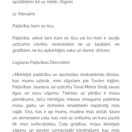
apstākļiem iet uz mērķi. (Signe)
17. februāris
Paļāvība, kam es ticu
Paļāvība: sekot tam kam es ticu vai ko man ir sacījis
uzticams cilvēks, neskatoties ne uz šaubām, ne
grūtībām, ne ko apkārtējies saka un domā. (Arturs)
Lūgšana Paļāvības Dievmātei
«Meklējot palīdzību un apzinoties neskaitāmās likstas,
kas mums uzbrūk, mēs slīgstam pie Tavām kājām,
Paļāvības Jaunava, lai uzticētu Tavai Mātes Sirdij savas
ilgas un savu vājumu. Tiekties uz pilnību ir mūsu
pienākums, taču mirstīgās miesas smagums palēnina
mūsu gaitu, un dvēseles ienaidnieki nepārstāj mūs
vajāt. Viss, kas ir ap mums, mudina mūs atstāt šauro
un akmeņaino ceļu, kas ved uz svētumu un kuru pazīst
tik maz svētceļnieku. Ceļa grūtības, mūsu iekšējais
vājums un aizvien uzmācīgāki kārdinājumi, kas mūs