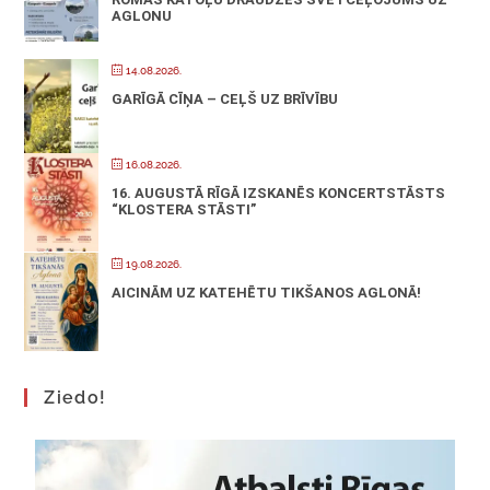
AGLONU
14.08.2026.
GARĪGĀ CĪŅA – CEĻŠ UZ BRĪVĪBU
16.08.2026.
16. AUGUSTĀ RĪGĀ IZSKANĒS KONCERTSTĀSTS
“KLOSTERA STĀSTI”
19.08.2026.
AICINĀM UZ KATEHĒTU TIKŠANOS AGLONĀ!
Ziedo!