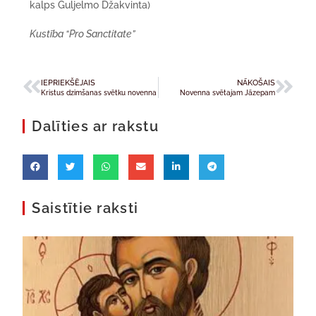
kalps Guljelmo Džakvinta)
Kustība “Pro Sanctitate”
IEPRIEKŠĒJAIS
NĀKOŠAIS
Kristus dzimšanas svētku novenna
Novenna svētajam Jāzepam
Dalīties ar rakstu
Saistītie raksti