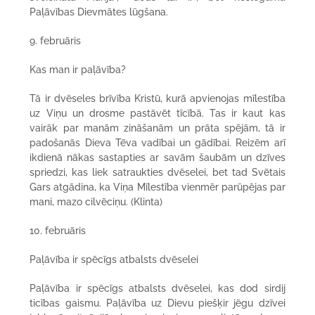
Paļāvības Dievmātes lūgšana.
9. februāris
Kas man ir paļāvība?
Tā ir dvēseles brīvība Kristū, kurā apvienojas mīlestība
uz Viņu un drosme pastāvēt tīcībā. Tas ir kaut kas
vairāk par manām zināšanām un prāta spējām, tā ir
padošanās Dieva Tēva vadībai un gādībai. Reizēm arī
ikdienā nākas sastapties ar savām šaubām un dzīves
spriedzi, kas liek satraukties dvēselei, bet tad Svētais
Gars atgādina, ka Viņa Mīlestība vienmēr parūpējas par
mani, mazo cilvēciņu. (Klinta)
10. februāris
Paļāvība ir spēcīgs atbalsts dvēselei
Paļāvība ir spēcīgs atbalsts dvēselei, kas dod sirdij
ticības gaismu. Paļāvība uz Dievu piešķir jēgu dzīvei