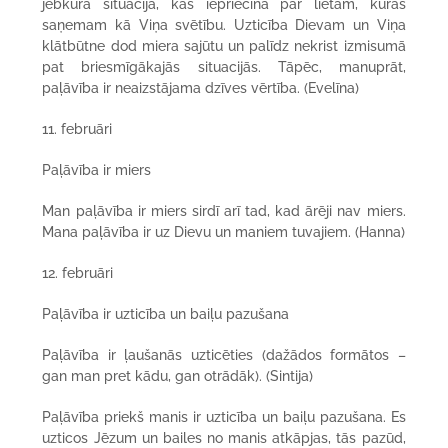
jebkurā situācijā, kas iepriecina par lietām, kuras
saņemam kā Viņa svētību. Uzticība Dievam un Viņa
klātbūtne dod miera sajūtu un palīdz nekrist izmisumā
pat briesmīgākajās situacijās. Tāpēc, manuprāt,
paļāvība ir neaizstājama dzīves vērtība. (Evelīna)
11. februāri
Paļāvība ir miers
Man paļāvība ir miers sirdī arī tad, kad ārēji nav miers.
Mana paļāvība ir uz Dievu un maniem tuvajiem. (Hanna)
12. februāri
Paļāvība ir uzticība un baiļu pazušana
Paļāvība ir ļaušanās uzticēties (dažādos formātos –
gan man pret kādu, gan otrādāk). (Sintija)
Paļāvība priekš manis ir uzticība un baiļu pazušana. Es
uzticos Jēzum un bailes no manis atkāpjas, tās pazūd,