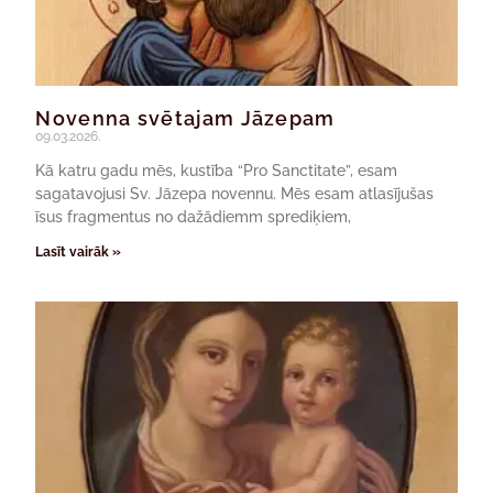
Novenna svētajam Jāzepam
09.03.2026.
Kā katru gadu mēs, kustība “Pro Sanctitate”, esam
sagatavojusi Sv. Jāzepa novennu. Mēs esam atlasījušas
īsus fragmentus no dažādiemm sprediķiem,
Lasīt vairāk »