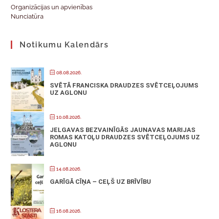
Organizācijas un apvienības
Nunciatūra
Notikumu Kalendārs
08.08.2026.
SVĒTĀ FRANCISKA DRAUDZES SVĒTCEĻOJUMS
UZ AGLONU
10.08.2026.
JELGAVAS BEZVAINĪGĀS JAUNAVAS MARIJAS
ROMAS KATOĻU DRAUDZES SVĒTCEĻOJUMS UZ
AGLONU
14.08.2026.
GARĪGĀ CĪŅA – CEĻŠ UZ BRĪVĪBU
16.08.2026.