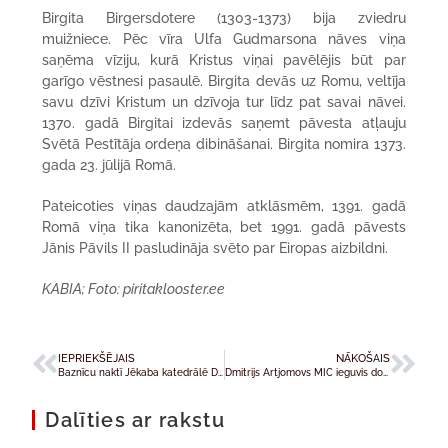
Birgita Birgersdotere (1303-1373) bija zviedru
muižniece. Pēc vīra Ulfa Gudmarsona nāves viņa
saņēma vīziju, kurā Kristus viņai pavēlējis būt par
garīgo vēstnesi pasaulē. Birgita devās uz Romu, veltīja
savu dzīvi Kristum un dzīvoja tur līdz pat savai nāvei.
1370. gadā Birgitai izdevās saņemt pāvesta atļauju
Svētā Pestītāja ordeņa dibināšanai. Birgita nomira 1373.
gada 23. jūlijā Romā.
Pateicoties viņas daudzajām atklāsmēm, 1391. gadā
Romā viņa tika kanonizēta, bet 1991. gadā pāvests
Jānis Pāvils II pasludināja svēto par Eiropas aizbildni.
KABIA; Foto: piritaklooster.ee
IEPRIEKŠĒJAIS
NĀKOŠAIS
Baznīcu naktī Jēkaba katedrālē Dievmātes dažādie atainojumi
Dmitrijs Artjomovs MIC ieguvis doktora grādu teoloģijā
Dalīties ar rakstu