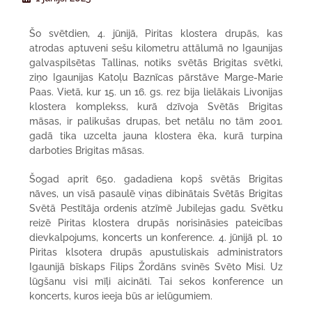
Šo svētdien, 4. jūnijā, Piritas klostera drupās, kas
atrodas aptuveni sešu kilometru attālumā no Igaunijas
galvaspilsētas Tallinas, notiks svētās Brigitas svētki,
ziņo Igaunijas Katoļu Baznīcas pārstāve Marge-Marie
Paas. Vietā, kur 15. un 16. gs. rez bija lielākais Livonijas
klostera komplekss, kurā dzīvoja Svētās Brigitas
māsas, ir palikušas drupas, bet netālu no tām 2001.
gadā tika uzcelta jauna klostera ēka, kurā turpina
darboties Brigitas māsas.
Šogad aprit 650. gadadiena kopš svētās Brigitas
nāves, un visā pasaulē viņas dibinātais Svētās Brigitas
Svētā Pestītāja ordenis atzīmē Jubilejas gadu. Svētku
reizē Piritas klostera drupās norisināsies pateicības
dievkalpojums, koncerts un konference. 4. jūnijā pl. 10
Piritas klsotera drupās apustuliskais administrators
Igaunijā bīskaps Filips Žordāns svinēs Svēto Misi. Uz
lūgšanu visi mīļi aicināti. Tai sekos konference un
koncerts, kuros ieeja būs ar ielūgumiem.