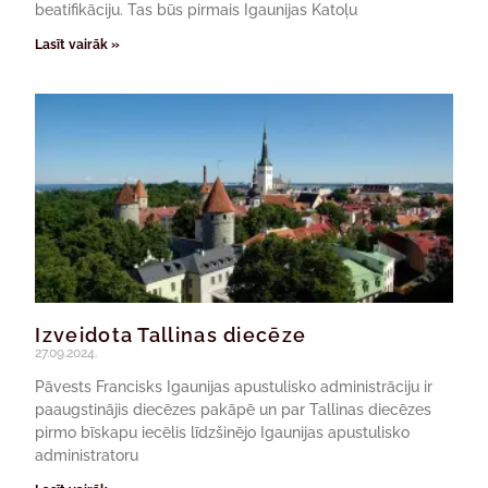
beatifikāciju. Tas būs pirmais Igaunijas Katoļu
Lasīt vairāk »
Izveidota Tallinas diecēze
27.09.2024.
Pāvests Francisks Igaunijas apustulisko administrāciju ir
paaugstinājis diecēzes pakāpē un par Tallinas diecēzes
pirmo bīskapu iecēlis līdzšinējo Igaunijas apustulisko
administratoru