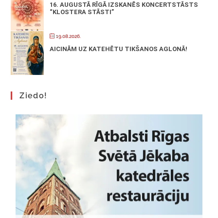
16. AUGUSTĀ RĪGĀ IZSKANĒS KONCERTSTĀSTS
“KLOSTERA STĀSTI”
19.08.2026.
AICINĀM UZ KATEHĒTU TIKŠANOS AGLONĀ!
Ziedo!