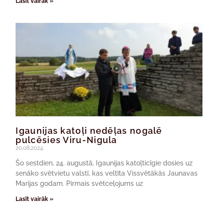
Lasīt vairāk »
Igaunijas katoļi nedēļas nogalē
pulcēsies Viru-Nigula
20.08.2024.
Šo sestdien, 24. augustā, Igaunijas katoļticīgie dosies uz
senāko svētvietu valstī, kas veltīta Vissvētākās Jaunavas
Marijas godam. Pirmais svētceļojums uz
Lasīt vairāk »