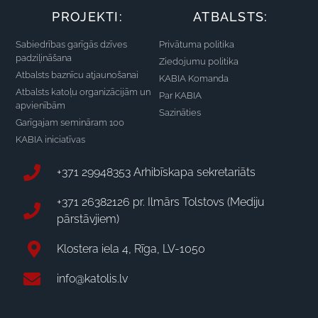
PROJEKTI:
ATBALSTS:
Sabiedrības garīgās dzīves
Privātuma politika
padziļināšana
Ziedojumu politika
Atbalsts baznīcu atjaunošanai
KABIA Komanda
Atbalsts katoļu organizācijām un
Par KABIA
apvienībām
Sazināties
Garīgajam semināram 100
KABIA iniciatīvas
+371 29948353 Arhibīskapa sekretariāts
+371 26382126 pr. Ilmārs Tolstovs (Mediju
pārstāvjiem)
Klostera iela 4, Rīga, LV-1050
info@katolis.lv