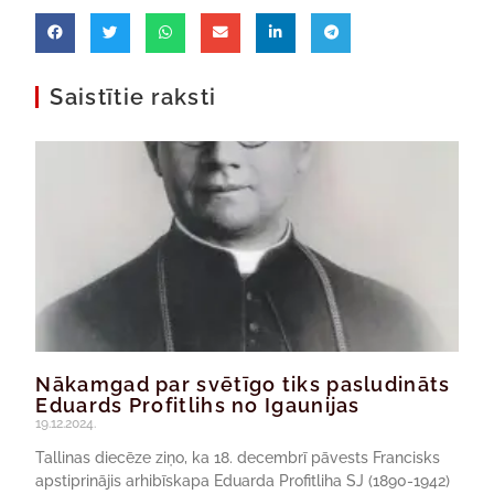
Saistītie raksti
Nākamgad par svētīgo tiks pasludināts
Eduards Profitlihs no Igaunijas
19.12.2024.
Tallinas diecēze ziņo, ka 18. decembrī pāvests Francisks
apstiprinājis arhibīskapa Eduarda Profitliha SJ (1890-1942)