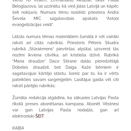
vienu no viņiem, Emmanuelu Akubue, tikās Paula
Beloglazova, lai uzzinātu, kā viņš jūtas Latvijā un kāpēc
šeit nokļuvis. Numura tēmu noslēdz priestera Andra
Ševela MIC sagatavotais apskats “Astoņi
evaņģelizācijas veidi”.
Līdzās numura tēmas materiāliem žurnālā ir vēl vairāki
raksti arī citās rubrikās. Priesteris Pēteris Skudra
rubrikā „Stūrakmens“ pievēršas atpūtai, uzsverot tās
nozīmi ikviena cilvēka, arī kristieša dzīvē. Rubrikā
“Mana draudze” Dace Stirane dalās pieredzētājā
Dobeles draudzē, bet Daiga Kaže bērniem ir
sagatavojusi kārtējo stāstu, šoreiz par to, ka ir vērts
pateikties savam sargeņģelim. Lasītājus gaida vēl citi
raksti pārējās rubrikās.
Žurnāla redakcija atgādina, ka sākusies Latvijas Pasta
rīkotā preses abonēšanas kampaņa. Abonēt Vēstnesi
var gan Latvijas Pasta nodaļās, gan arī
elektroniski
ŠEIT
.
KABIA