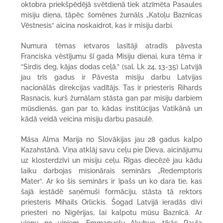
oktobra priekšpēdējā svētdienā tiek atzīmēta Pasaules
misiju diena, tāpēc šomēnes žurnāls „Katoļu Baznīcas
Vēstnesis“ aicina noskaidrot, kas ir misiju darbi.
Numura tēmas ietvaros lasītāji atradīs pāvesta
Franciska vēstījumu šī gada Misiju dienai, kura tēma ir
“Sirdis deg, kājas dodas ceļā.” (sal. Lk 24, 13-35) Latvijā
jau trīs gadus ir Pāvesta misiju darbu Latvijas
nacionālās direkcijas vadītājs. Tas ir priesteris Rihards
Rasnacis, kurš žurnālam stāsta gan par misiju darbiem
mūsdienās, gan par to, kādas institūcijas Vatikānā un
kādā veidā veicina misiju darbu pasaulē.
Māsa Alma Marija no Slovākijas jau 28 gadus kalpo
Kazahstānā. Viņa atklāj savu ceļu pie Dieva, aicinājumu
uz klosterdzīvi un misiju ceļu.
Rīgas diecēzē jau kādu
laiku darbojas misionārais seminārs „Redemptoris
Mater“. Ar ko šis seminārs ir īpašs un ko dara tie, kas
šajā iestādē saņēmuši formāciju, stāsta tā rektors
priesteris Mihails Orlickis.
Šogad Latvijā ieradās divi
priesteri no Nigērijas, lai kalpotu mūsu Baznīcā. Ar