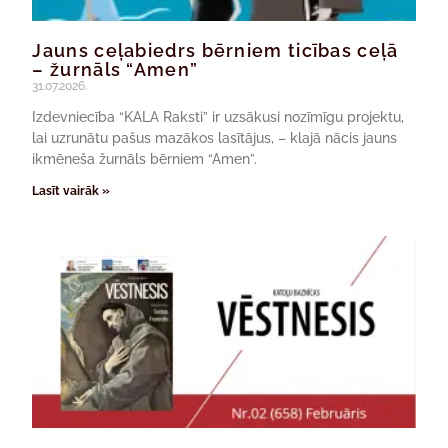
Jauns ceļabiedrs bērniem ticības ceļā
– žurnāls “Amen”
31.07.2026.
Izdevniecība “KALA Raksti” ir uzsākusi nozīmīgu projektu,
lai uzrunātu pašus mazākos lasītājus, – klajā nācis jauns
ikmēneša žurnāls bērniem “Amen”.
Lasīt vairāk »