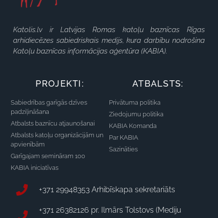
Katolis.lv ir Latvijas Romas katoļu baznīcas Rīgas
arhidiecēzes sabiedriskais medijs, kura darbību nodrošina
Katoļu baznīcas informācijas aģentūra (KABIA).
PROJEKTI:
ATBALSTS:
Sabiedrības garīgās dzīves
Privātuma politika
padziļināšana
Ziedojumu politika
Atbalsts baznīcu atjaunošanai
KABIA Komanda
Atbalsts katoļu organizācijām un
Par KABIA
apvienībām
Sazināties
Garīgajam semināram 100
KABIA iniciatīvas
+371 29948353 Arhibīskapa sekretariāts
+371 26382126 pr. Ilmārs Tolstovs (Mediju