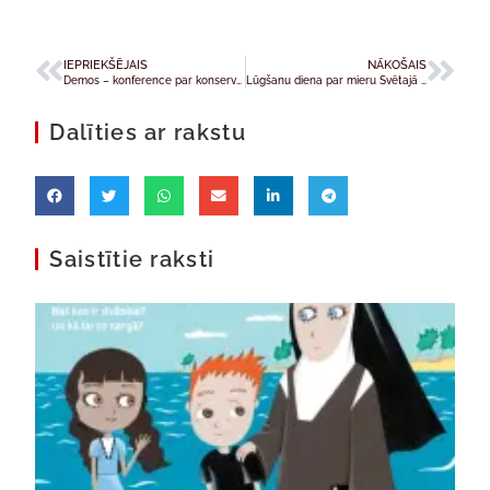
IEPRIEKŠĒJAIS
NĀKOŠAIS
Demos – konference par konservatīvo domu vairāku vakaru garumā
Lūgšanu diena par mieru Svētajā Zemē
Dalīties ar rakstu
Saistītie raksti