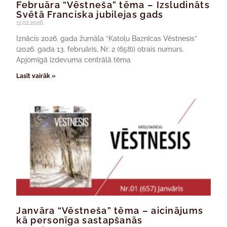
Februāra “Vēstneša” tēma – Izsludināts
Svētā Franciska jubilejas gads
11.02.2026.
Iznācis 2026. gada žurnāla “Katoļu Baznīcas Vēstnesis”
(2026. gada 13. februāris, Nr. 2 (658)) otrais numurs.
Apjomīgā izdevuma centrālā tēma
Lasīt vairāk »
Janvāra “Vēstneša” tēma – aicinājums
kā personīga sastapšanās