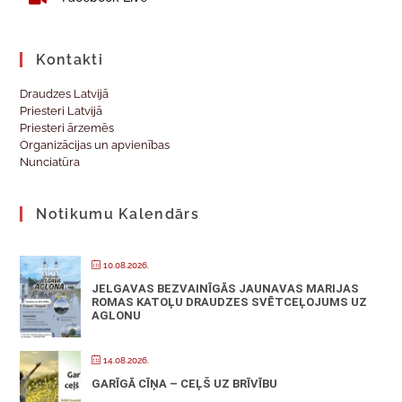
Kontakti
Draudzes Latvijā
Priesteri Latvijā
Priesteri ārzemēs
Organizācijas un apvienības
Nunciatūra
Notikumu Kalendārs
10.08.2026.
JELGAVAS BEZVAINĪGĀS JAUNAVAS MARIJAS
ROMAS KATOĻU DRAUDZES SVĒTCEĻOJUMS UZ
AGLONU
14.08.2026.
GARĪGĀ CĪŅA – CEĻŠ UZ BRĪVĪBU