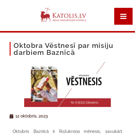
Oktobra Vēstnesī par misiju
darbiem Baznīcā
12 oktobris, 2023
Oktobris Baznīcā ir Rožukroņa mēnesis, savukārt