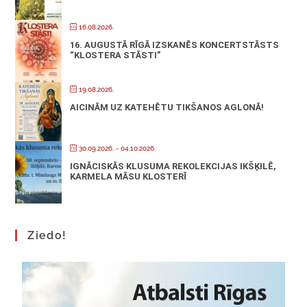
16.08.2026.
16. AUGUSTĀ RĪGĀ IZSKANĒS KONCERTSTĀSTS
“KLOSTERA STĀSTI”
19.08.2026.
AICINĀM UZ KATEHĒTU TIKŠANOS AGLONĀ!
30.09.2026.
- 04.10.2026.
IGNĀCISKĀS KLUSUMA REKOLEKCIJAS IKŠĶILĒ,
KARMELA MĀSU KLOSTERĪ
Ziedo!