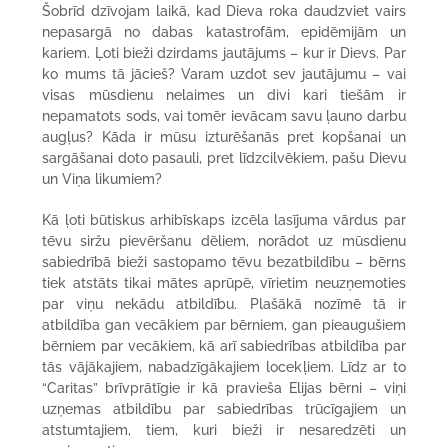
Šobrīd dzīvojam laikā, kad Dieva roka daudzviet vairs
nepasargā no dabas katastrofām, epidēmijām un
kariem. Ļoti bieži dzirdams jautājums – kur ir Dievs. Par
ko mums tā jācieš? Varam uzdot sev jautājumu – vai
visas mūsdienu nelaimes un divi kari tiešām ir
nepamatots sods, vai tomēr ievācam savu ļauno darbu
augļus? Kāda ir mūsu izturēšanās pret kopšanai un
sargāšanai doto pasauli, pret līdzcilvēkiem, pašu Dievu
un Viņa likumiem?
Kā ļoti būtiskus arhibīskaps izcēla lasījuma vārdus par
tēvu siržu pievēršanu dēliem, norādot uz mūsdienu
sabiedrībā bieži sastopamo tēvu bezatbildību – bērns
tiek atstāts tikai mātes aprūpē, vīrietim neuzņemoties
par viņu nekādu atbildību. Plašākā nozīmē tā ir
atbildība gan vecākiem par bērniem, gan pieaugušiem
bērniem par vecākiem, kā arī sabiedrības atbildība par
tās vājākajiem, nabadzīgākajiem locekļiem. Līdz ar to
“Caritas” brīvprātīgie ir kā pravieša Elijas bērni – viņi
uzņemas atbildību par sabiedrības trūcīgajiem un
atstumtajiem, tiem, kuri bieži ir nesaredzēti un