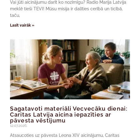
Vai jūti aicinājumu darīt ko nozīmīgu? Radio Marija Latvija
meklē tieši TEVI! Mūsu misija ir dalīties cerībā un ticībā,
taču,
Lasīt vairāk »
Sagatavoti materiāli Vecvecāku dienai:
Caritas Latvija aicina iepazīties ar
pāvesta vēstījumu
12.07.2026.
Atsaucoties uz pāvesta Leona XIV aicinājumu, Caritas