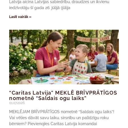
Latvija aicina Latvijas sabiedrību, draudzes un ikvienu
iedzīvotāju šī gada 26. jūlijā (jūlija
Lasīt vairāk »
“Caritas Latvija” MEKLĒ BRĪVPRĀTĪGOS
nometnē “Saldais ogu laiks”
01.07.2026.
MEKLĒJAM BRĪVPRĀTĪGOS nometnē “Saldais ogu laiks”!
Vai vēlies dāvāt savu laiku, sirsnību un palīdzīgu roku
bērniem? Pievienojies Caritas Latvija komandai