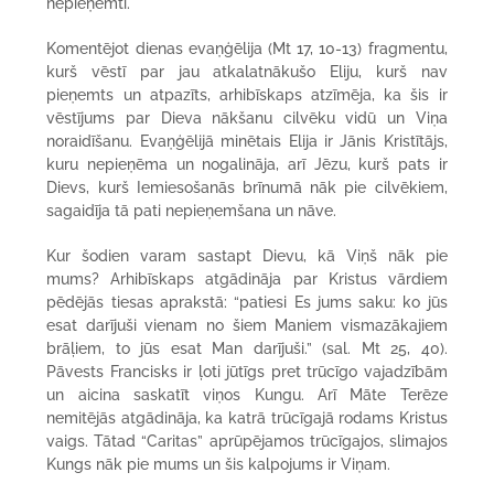
nepieņemti.
Komentējot dienas evaņģēlija (Mt 17, 10-13) fragmentu,
kurš vēstī par jau atkalatnākušo Eliju, kurš nav
pieņemts un atpazīts, arhibīskaps atzīmēja, ka šis ir
vēstījums par Dieva nākšanu cilvēku vidū un Viņa
noraidīšanu. Evaņģēlijā minētais Elija ir Jānis Kristītājs,
kuru nepieņēma un nogalināja, arī Jēzu, kurš pats ir
Dievs, kurš Iemiesošanās brīnumā nāk pie cilvēkiem,
sagaidīja tā pati nepieņemšana un nāve.
Kur šodien varam sastapt Dievu, kā Viņš nāk pie
mums? Arhibīskaps atgādināja par Kristus vārdiem
pēdējās tiesas aprakstā: “patiesi Es jums saku: ko jūs
esat darījuši vienam no šiem Maniem vismazākajiem
brāļiem, to jūs esat Man darījuši.” (sal. Mt 25, 40).
Pāvests Francisks ir ļoti jūtīgs pret trūcīgo vajadzībām
un aicina saskatīt viņos Kungu. Arī Māte Terēze
nemitējās atgādināja, ka katrā trūcīgajā rodams Kristus
vaigs. Tātad “Caritas” aprūpējamos trūcīgajos, slimajos
Kungs nāk pie mums un šis kalpojums ir Viņam.