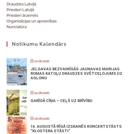
Draudzes Latvijā
Priesteri Latvijā
Priesteri ārzemēs
Organizācijas un apvienības
Nunciatūra
Notikumu Kalendārs
10.08.2026.
JELGAVAS BEZVAINĪGĀS JAUNAVAS MARIJAS
ROMAS KATOĻU DRAUDZES SVĒTCEĻOJUMS UZ
AGLONU
14.08.2026.
GARĪGĀ CĪŅA – CEĻŠ UZ BRĪVĪBU
16.08.2026.
16. AUGUSTĀ RĪGĀ IZSKANĒS KONCERTSTĀSTS
“KLOSTERA STĀSTI”