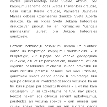
valdes priekšsēdētāja Inese Švekle. Atzinību par
kalpojumu saņēma Rīgas Svētās Trīsvienības draudze,
Cēsu Kristus Karaļa draudze, Valmieras Jaunavas
Marijas debesīs uzņemšanas draudze, Svētā Alberta
draudze, kā arī Rīgas Svētā Jēkaba katedrāles
draudze.Var piebilst, ka arī nominācijas “Garīgais
mierinājums” laureāti bija Jēkaba katedrāles
garīdznieki.
Dažādie nomināciju nosaukumi norāda uz “Caritas”
darba un brīvprātīgo kalpojumu daudzveidību – ir
brīvprātīgie, kuri rūpējas par vecāka gadagājuma
cilvēkiem, citi iet uz pansionātiem, slimnīcām, vēl citi
organizē pasākumus, mielastus, ievada praktisku un
māksliniecisku prasmju pasaulē, vēl kādi uzklausa,
garīdznieki sniedz garīgo aprūpi. Ir brīvprātīgie, kuri
aprūpē cilvēkus ar invaliditāti dažādos vecumos, kā arī
tie, kuri rūpējas par atbalstu Krievijas – Ukrainas karā
cietušajiem, un šis uzskaitījums ne tuvu nav pilnīgs.
Redzot nākam šos cilvēkus saņemt apbalvojumus,
pārsteidza arī vecuma spektrs – gan jaunieši, gan
cilvēki spēka gados, gan jau sen sudraba gados