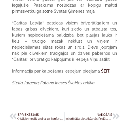
iegājušie. Pasākums noslēdzās ar kopīgu maltīti
pirmssvētku gaisotnē Svētās Ģimenes mājā.
“Caritas Latvija” pateicas visiem brīvprātīgajiem un
labas gribas cilvēkiem, kuri ziedo un atbalsta tos,
kuriem nepieciešama palīdzība, bet pļaujas lauks ir
liels – trūcīgo mazāk nekļūst un viņiem ir
nepieciešamas siltas rokas un sirdis. Dievs joprojām
nāk pie cilvēkiem trūcīgajos un dzīves pabērnos un
“Caritas” brīvprātīgo kalpojums ir iespēja Viņu satikt.
Informācija par kalpošanas iespējām pieejama
ŠEIT
.
Stella Jurgena; Foto no Ineses Švekles arhīva
IEPRIEKŠĒJAIS
NĀKOŠAIS
Kristīgie mediķi aicina uz konferenci par cilvēka un ģimenes identitāti
Izsludināta pieteikšanās Prelāta Ādolfa Grosberga piemiņas stipendiju fonda stipendijām 2023./2024. gadā