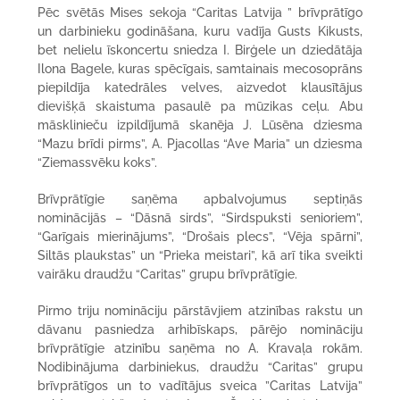
Pēc svētās Mises sekoja “Caritas Latvija ” brīvprātīgo
un darbinieku godināšana, kuru vadīja Gusts Kikusts,
bet nelielu īskoncertu sniedza I. Birģele un dziedātāja
Ilona Bagele, kuras spēcīgais, samtainais mecosoprāns
piepildīja katedrāles velves, aizvedot klausītājus
dievišķā skaistuma pasaulē pa mūzikas ceļu. Abu
māsklinieču izpildījumā skanēja J. Lūsēna dziesma
“Mazu brīdi pirms”, A. Pjacollas “Ave Maria” un dziesma
“Ziemassvēku koks”.
Brīvprātīgie saņēma apbalvojumus septiņās
nominācijās – “Dāsnā sirds”, “Sirdspuksti senioriem”,
“Garīgais mierinājums”, “Drošais plecs”, “Vēja spārni”,
Siltās plaukstas” un “Prieka meistari”, kā arī tika sveikti
vairāku draudžu “Caritas” grupu brīvprātīgie.
Pirmo triju nomināciju pārstāvjiem atzinības rakstu un
dāvanu pasniedza arhibīskaps, pārējo nomināciju
brīvprātīgie atzinību saņēma no A. Kravaļa rokām.
Nodibinājuma darbiniekus, draudžu “Caritas” grupu
brīvprātīgos un to vadītājus sveica ”Caritas Latvija”