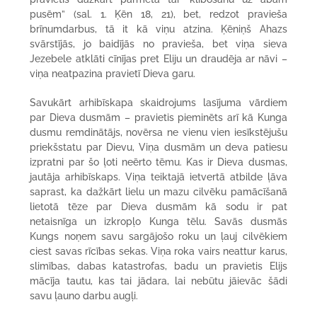
pusēm” (sal. 1. Ķēn 18, 21), bet, redzot pravieša
brīnumdarbus, tā it kā viņu atzina. Ķēniņš Ahazs
svārstījās, jo baidījās no pravieša, bet viņa sieva
Jezebele atklāti cīnījas pret Eliju un draudēja ar nāvi –
viņa neatpazina pravietī Dieva garu.
Savukārt arhibīskapa skaidrojums lasījuma vārdiem
par Dieva dusmām – pravietis pieminēts arī kā Kunga
dusmu remdinātājs, novērsa ne vienu vien iesīkstējušu
priekšstatu par Dievu, Viņa dusmām un deva patiesu
izpratni par šo ļoti neērto tēmu. Kas ir Dieva dusmas,
jautāja arhibīskaps. Viņa teiktajā ietvertā atbilde ļāva
saprast, ka dažkārt lielu un mazu cilvēku pamācīšanā
lietotā tēze par Dieva dusmām kā sodu ir pat
netaisnīga un izkropļo Kunga tēlu. Savās dusmās
Kungs noņem savu sargājošo roku un ļauj cilvēkiem
ciest savas rīcības sekas. Viņa roka vairs neattur karus,
slimības, dabas katastrofas, badu un pravietis Elijs
mācīja tautu, kas tai jādara, lai nebūtu jāievāc šādi
savu ļauno darbu augļi.