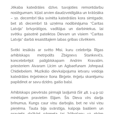
Jēkaba katedrāles dzīve, tuvojoties remontdarbu
noslēgumam, kļūst arvien daudzveidīgāka un krāšņāka
– 10. decembrī tika svinēta katedrāles kora simtgade,
bet 16. decembrī tā uzņēma nodibinājuma “Caritas
Latvija” brīvprātīgos, vadītājus un darbiniekus, lai
svētku gaisotnē pateiktos Dievam un visiem “Caritas
Latvija” darbā iesaistītajiem labas gribas cilvēkiem.
Svēki iesākās ar svēto Misi, kuru celebrēja Rīgas
arhibīskaps metrpolīts Zbigņevs Stankevičs,
koncelebrējot palīgbīskapam Andrim Kravalim,
priesteriem Aivaram Līcim un Agbaefunam Johnpaul
Chidiebelem. Muzikālo dievkalpojuma ietvaru veidoja
katedrāles ērģelniece Ilona Birģele, ērģeļu skanējumu
papildinot ar savu dzidro, gaišo balsi.
Arhibīskaps pievērsās pirmajā lasījumā (Sīr 48, 1-4.9-11)
minētajam pravietim Elijam. Šis Dieva vīrs darīja
brīnumus, Kungs caur viņu darbojās, bet ne visi viņu
pieņēma. Tauta bija svārstīga, kalpoja baāliem un
pravietis dažkārt pārmeta tai “klibošanu uz abām