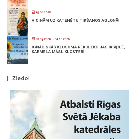
19.08.2026.
AICINĀM UZ KATEHĒTU TIKŠANOS AGLONĀ!
30.09.2026.
- 04.10.2026.
IGNĀCISKĀS KLUSUMA REKOLEKCIJAS IKŠĶILĒ,
KARMELA MĀSU KLOSTERĪ
Ziedo!