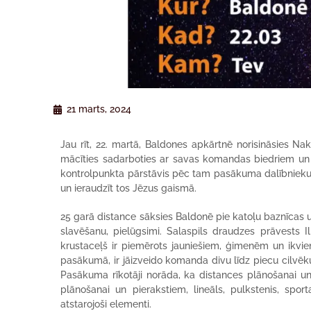
21 marts, 2024
Jau rīt, 22. martā, Baldones apkārtnē norisināsies Nakt
mācīties sadarboties ar savas komandas biedriem un m
kontrolpunkta pārstāvis pēc tam pasākuma dalībniekus
un ieraudzīt tos Jēzus gaismā.
25 garā distance sāksies Baldonē pie katoļu baznīcas u
slavēšanu, pielūgsimi. Salaspils draudzes prāvests Il
krustaceļš ir piemērots jauniešiem, ģimenēm un ikvien
pasākumā, ir jāizveido komanda divu līdz piecu cilvēk
Pasākuma rīkotāji norāda, ka distances plānošanai u
plānošanai un pierakstiem, lineāls, pulkstenis, spor
atstarojoši elementi.