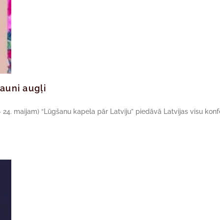
auni augļi
24. maijam) “Lūgšanu kapela pār Latviju” piedāvā Latvijas visu konf