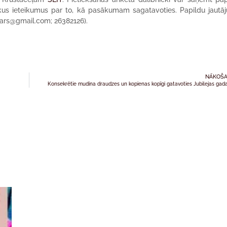
iskus ieteikumus par to, kā pasākumam sagatavoties. Papildu jautā
lmars@gmail.com; 26382126).
NĀKOŠA
Konsekrētie mudina draudzes un kopienas kopīgi gatavoties Jubilejas ga