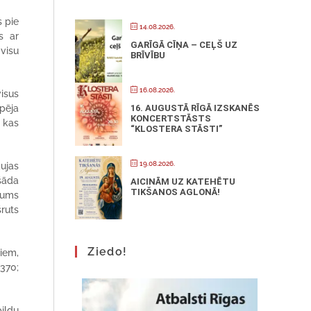
s pie
14.08.2026.
s ar
GARĪGĀ CĪŅA – CEĻŠ UZ
 visu
BRĪVĪBU
16.08.2026.
isus
16. AUGUSTĀ RĪGĀ IZSKANĒS
pēja
KONCERTSTĀSTS
, kas
“KLOSTERA STĀSTI”
19.08.2026.
aujas
šāda
AICINĀM UZ KATEHĒTU
TIKŠANOS AGLONĀ!
kums
šruts
Ziedo!
miem,
370;
ildu