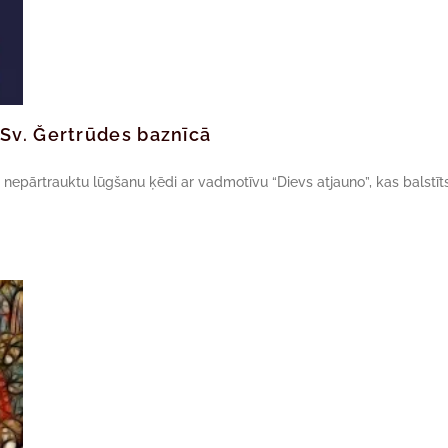
Sv. Ğertrūdes baznīcā
 nepārtrauktu lūgšanu ķēdi ar vadmotīvu “Dievs atjauno”, kas balstīt