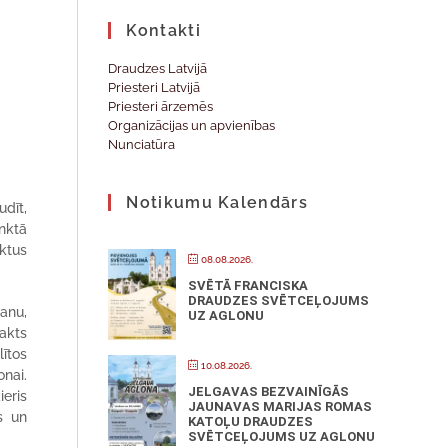
Kontakti
Draudzes Latvijā
Priesteri Latvijā
Priesteri ārzemēs
Organizācijas un apvienības
Nunciatūra
Notikumu Kalendārs
udīt,
nktā
ktus
08.08.2026.
SVĒTĀ FRANCISKA
DRAUDZES SVĒTCEĻOJUMS
šanu,
UZ AGLONU
Nakts
lītos
10.08.2026.
onai.
JELGAVAS BEZVAINĪGĀS
eris
JAUNAVAS MARIJAS ROMAS
s un
KATOĻU DRAUDZES
SVĒTCEĻOJUMS UZ AGLONU