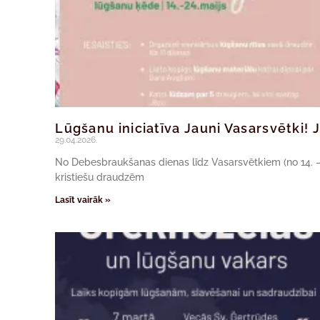
Lūgšanu iniciatīva Jauni Vasarsvētki! J
29.04.2026.
No Debesbraukšanas dienas līdz Vasarsvētkiem (no 14. – 
kristiešu draudzēm
Lasīt vairāk »