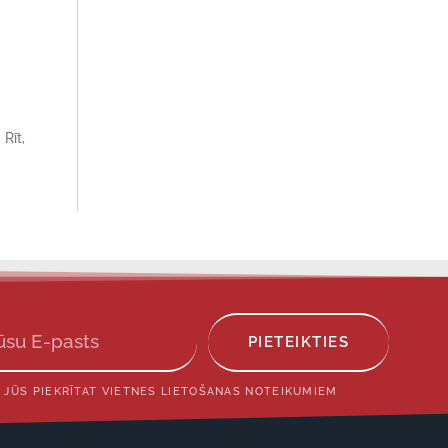
Rīt,
PIETEIKTIES
 JŪS PIEKRĪTAT VIETNES LIETOŠANAS NOTEIKUMIEM