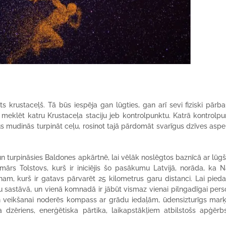
s krustaceļš. Tā būs iespēja gan lūgties, gan arī sevi fiziski pārba
eklēt katru Krustaceļa staciju jeb kontrolpunktu. Katrā kontrolpu
 mudinās turpināt ceļu, rosinot tajā pārdomāt svarīgus dzīves aspe
n turpināsies Baldones apkārtnē, lai vēlāk noslēgtos baznīcā ar lūg
mārs Tolstovs, kurš ir iniciējis šo pasākumu Latvijā, norāda, ka 
am, kurš ir gatavs pārvarēt 25 kilometrus garu distanci. Lai pieda
u sastāvā, un vienā komnadā ir jābūt vismaz vienai pilngadīgai pers
n veikšanai noderēs kompass ar grādu iedaļām, ūdensizturīgs marķi
ta dzēriens, enerģētiska pārtika, laikapstākļiem atbilstošs apģērb