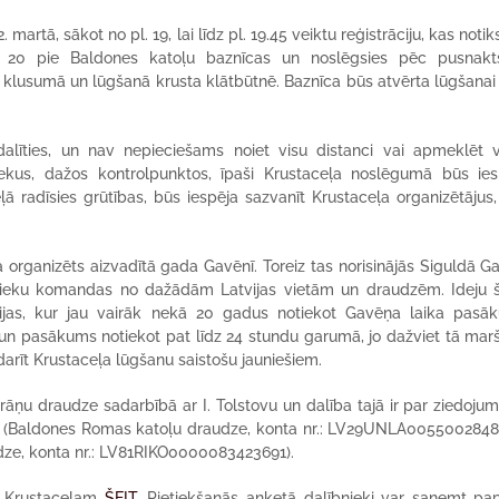
martā, sākot no pl. 19, lai līdz pl. 19.45 veiktu reģistrāciju, kas notik
l. 20 pie Baldones katoļu baznīcas un noslēgsies pēc pusnakt
 klusumā un lūgšanā krusta klātbūtnē. Baznīca būs atvērta lūgšanai
dalīties, un nav nepieciešams noiet visu distanci vai apmeklēt v
ekus, dažos kontrolpunktos, īpaši Krustaceļa noslēgumā būs ies
ļā radīsies grūtības, būs iespēja sazvanīt Krustaceļa organizētājus
a organizēts aizvadītā gada Gavēnī. Toreiz tas norisinājās Siguldā G
lībnieku komandas no dažādām Latvijas vietām un draudzēm. Ideju 
olijas, kur jau vairāk nekā 20 gadus notiekot Gavēņa laika pasā
ši un pasākums notiekot pat līdz 24 stundu garumā, jo dažviet tā mar
rīt Krustaceļa lūgšanu saistošu jauniešiem.
rāņu draudze sadarbībā ar I. Tolstovu un dalība tajā ir par ziedoju
ā (Baldones Romas katoļu draudze, konta nr.: LV29UNLA0055002848
udze, konta nr.: LV81RIKO0000083423691).
s Krustaceļam
ŠEIT
. Pietiekšanās anketā dalībnieki var saņemt pap