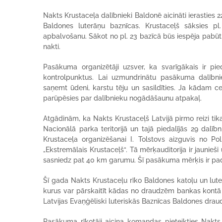
Nakts Krustaceļa dalībnieki Baldonē aicināti ierasties 22. 
Baldones luterāņu baznīcas. Krustaceļš sāksies p
apbalvošanu. Sākot no pl. 23 bazīcā būs iespēja pabūt
nakti.
Pasākuma organizētāji uzsver, ka svarīgākais ir pie
kontrolpunktus. Lai uzmundrinātu pasākuma dalībni
saņemt ūdeni, karstu tēju un sasildīties. Ja kādam ce
parūpēsies par dalībnieku nogādāšaunu atpakaļ.
Atgādinām, ka Nakts Krustaceļš Latvijā pirmo reizi tik
Nacionālā parka teritorijā un tajā piedalījās 29 da
Krustaceļa organizēšanai I. Tolstovs aizguvis no P
„Ekstremālais Krustaceļš“. Tā mērķauditorija ir jaunie
sasniedz pat 40 km garumu. Šī pasākuma mērķis ir pada
Šī gada Nakts Krustaceļu rīko Baldones katoļu un lute
kurus var pārskaitīt kādas no draudzēm bankas kont
Latvijas Evaņģēliski luteriskās Baznīcas Baldones dra
Pasākuma rīkotāji aicina komandas pieteikties Nakt