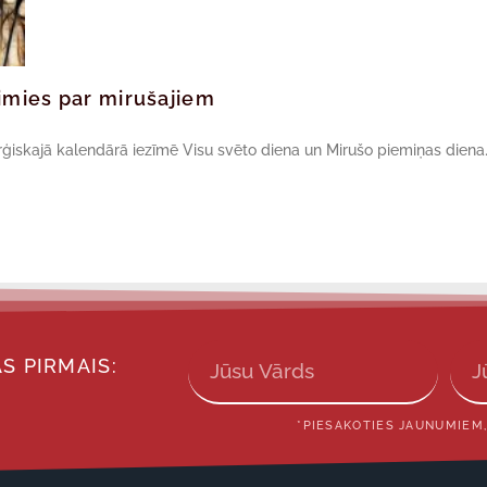
simies par mirušajiem
iskajā kalendārā iezīmē Visu svēto diena un Mirušo piemiņas diena. 
S PIRMAIS:
*PIESAKOTIES JAUNUMIEM,