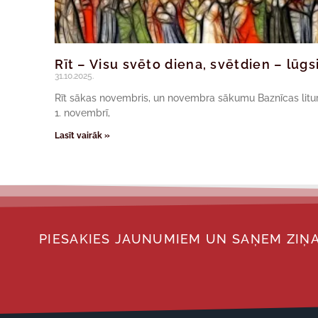
Rīt – Visu svēto diena, svētdien – lūg
31.10.2025.
Rīt sākas novembris, un novembra sākumu Baznīcas liturģ
1. novembrī,
Lasīt vairāk »
PIESAKIES JAUNUMIEM UN SAŅEM ZIŅA