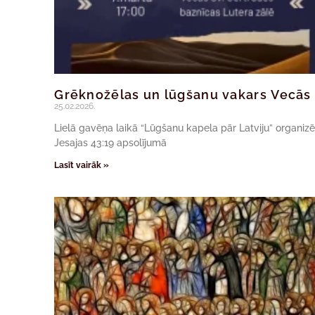
Grēknožēlas un lūgšanu vakars Vecās 
25.02.2026.
Lielā gavēņa laikā “Lūgšanu kapela pār Latviju” organizē
Jesajas 43:19 apsolījumā
Lasīt vairāk »