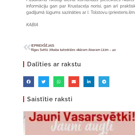
informāciju gan par Krustaceļa norisi, gan arī prakt
gadījumā lūgums sazināties ar I. Tolstovu (priesteris.i
KABIA
IEPRIEKŠĒJAIS
Rīgas Svētā Jēkaba katedrāles vikāram Aivaram Līcim – 40
Dalīties ar rakstu
Saistītie raksti