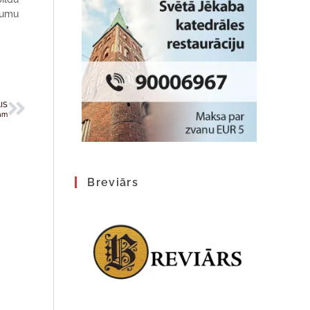
jumu
IS
dam
Breviārs