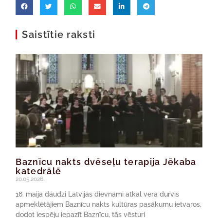
Saistītie raksti
Baznīcu nakts dvēseļu terapija Jēkaba
katedrālē
20.05.2026.
16. maijā daudzi Latvijas dievnami atkal vēra durvis
apmeklētājiem Baznīcu nakts kultūras pasākumu ietvaros,
dodot iespēju iepazīt Baznīcu, tās vēsturi