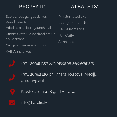
PROJEKTI:
ATBALSTS:
Sabiedrības garīgās dzīves
Privātuma politika
padziļināšana
Ziedojumu politika
Atbalsts baznīcu atjaunošanai
KABIA Komanda
Atbalsts katoļu organizācijām un
Par KABIA
apvienībām
Sazināties
Garīgajam semināram 100
KABIA iniciatīvas
+371 29948353 Arhibīskapa sekretariāts
+371 26382126 pr. Ilmārs Tolstovs (Mediju
pārstāvjiem)
Klostera iela 4, Rīga, LV-1050
info@katolis.lv