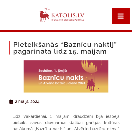
Pieteikšanās “Baznīcu naktij”
pagarināta līdz 15. maijam
2 maijs, 2024
Līdz vakardienai, 1. maijam, draudzēm bija iespēja
pieteikt savus dievnamus dalībai garīgās kultūras
pasākumā „Baznīcu nakts“ un „Atvērto baznīcu diena“,