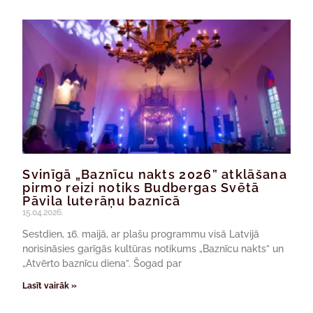
Svinīgā „Baznīcu nakts 2026” atklāšana
pirmo reizi notiks Budbergas Svētā
Pāvila luterāņu baznīcā
15.04.2026.
Sestdien, 16. maijā, ar plašu programmu visā Latvijā
norisināsies garīgās kultūras notikums „Baznīcu nakts” un
„Atvērto baznīcu diena”. Šogad par
Lasīt vairāk »