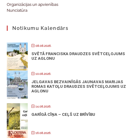
Organizācijas un apvienības
Nunciatūra
Notikumu Kalendārs
08.08.2026.
SVĒTĀ FRANCISKA DRAUDZES SVĒTCEĻOJUMS
UZ AGLONU
10.08.2026.
JELGAVAS BEZVAINĪGĀS JAUNAVAS MARIJAS
ROMAS KATOĻU DRAUDZES SVĒTCEĻOJUMS UZ
AGLONU
14.08.2026.
GARĪGĀ CĪŅA – CEĻŠ UZ BRĪVĪBU
16.08.2026.