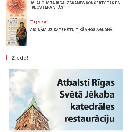
16. AUGUSTĀ RĪGĀ IZSKANĒS KONCERTSTĀSTS
“KLOSTERA STĀSTI”
19.08.2026.
AICINĀM UZ KATEHĒTU TIKŠANOS AGLONĀ!
Ziedo!