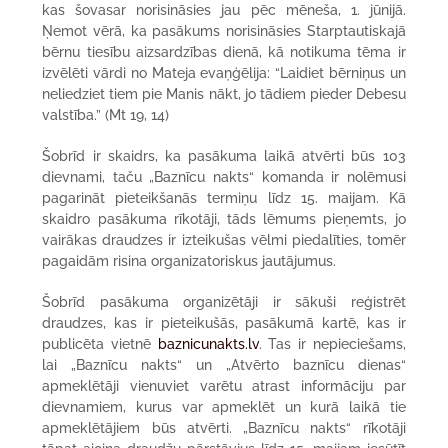
kas šovasar norisināsies jau pēc mēneša, 1. jūnijā.
Ņemot vērā, ka pasākums norisināsies Starptautiskajā
bērnu tiesību aizsardzības dienā, kā notikuma tēma ir
izvēlēti vārdi no Mateja evaņģēlija: “Laidiet bērniņus un
neliedziet tiem pie Manis nākt, jo tādiem pieder Debesu
valstība.” (Mt 19, 14)
Šobrīd ir skaidrs, ka pasākuma laikā atvērti būs 103
dievnami, taču „Baznīcu nakts“ komanda ir nolēmusi
pagarināt pieteikšanās termiņu līdz 15. maijam. Kā
skaidro pasākuma rīkotāji, tāds lēmums pieņemts, jo
vairākas draudzes ir izteikušas vēlmi piedalīties, tomēr
pagaidām risina organizatoriskus jautājumus.
Šobrīd pasākuma organizētāji ir sākuši reģistrēt
draudzes, kas ir pieteikušās, pasākumā kartē, kas ir
publicēta vietnē
baznicunakts.lv
. Tas ir nepieciešams,
lai „Baznīcu nakts“ un „Atvērto baznīcu dienas“
apmeklētāji vienuviet varētu atrast informāciju par
dievnamiem, kurus var apmeklēt un kurā laikā tie
apmeklētājiem būs atvērti. „Baznīcu nakts“ rīkotāji