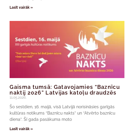
Lasīt vairāk »
Gaisma tumsā: Gatavojamies “Baznīcu
naktij 2026” Latvijas katoļu draudzēs
11.05.2026.
Šo sestdien, 16. maijā, visā Latvijā norisināsies garīgās
kultūras notikums “Baznīcu nakts” un “Atvērto baznīcu
diena”. Šī gada pasākuma moto
Lasīt vairāk »