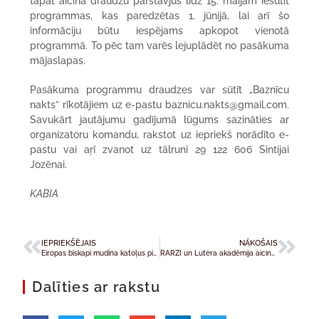
tāpat aicina draudžu pārstāvjus līdz 15. maijam iesūtīt
programmas, kas paredzētas 1. jūnijā, lai arī šo
informāciju būtu iespējams apkopot vienotā
programmā. To pēc tam varēs lejuplādēt no pasākuma
mājaslapas.
Pasākuma programmu draudzes var sūtīt „Baznīcu
nakts” rīkotājiem uz e-pastu baznicu.nakts@gmail.com.
Savukārt jautājumu gadījumā lūgums sazināties ar
organizatoru komandu, rakstot uz iepriekš norādīto e-
pastu vai aŗī zvanot uz tālruni 29 122 606 Sintijai
Jozēnai.
KABIA
IEPRIEKŠĒJAIS
NĀKOŠAIS
Eiropas bīskapi mudina katoļus piedalīties Eiropas Parlamenta vēlēšanās
RARZI un Lutera akadēmija aicina uz konferenci par karu un mieru kristīgās antropoloģijas skatījumā
Dalīties ar rakstu