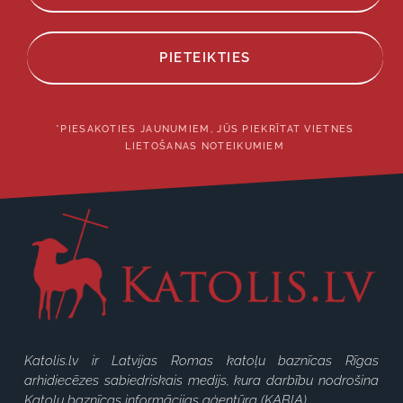
PIETEIKTIES
*PIESAKOTIES JAUNUMIEM, JŪS PIEKRĪTAT VIETNES
LIETOŠANAS NOTEIKUMIEM
Katolis.lv ir Latvijas Romas katoļu baznīcas Rīgas
arhidiecēzes sabiedriskais medijs, kura darbību nodrošina
Katoļu baznīcas informācijas aģentūra (KABIA).