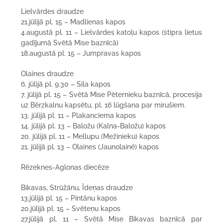
Lielvārdes draudze
21.jūlijā pl. 15 – Madlienas kapos
4.augustā pl. 11 – Lielvārdes katoļu kapos (stipra lietus
gadījumā Svētā Mise baznīcā)
18.augustā pl. 15 – Jumpravas kapos
Olaines draudze
6. jūlijā pl. 9.30 – Sila kapos
7. jūlijā pl. 15 – Svētā Mise Pēternieku baznīcā, procesija
uz Bērzkalnu kapsētu, pl. 16 lūgšana par mirušiem.
13. jūlijā pl. 11 – Plakanciema kapos
14. jūlijā pl. 13 – Baložu (Kalna-Baložu) kapos
20. jūlijā pl. 11 – Mellupu (Mežinieku) kapos
21. jūlijā pl. 13 – Olaines (Jaunolainē) kapos
Rēzeknes-Aglonas diecēze
Bikavas, Strūžānu, Īdeņas draudze
13.jūlijā pl. 15 – Pintānu kapos
20.jūlijā pl. 15 – Svēteņu kapos
27.jūlijā pl. 11 – Svētā Mise Bikavas baznīcā par