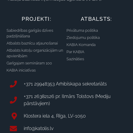
PROJEKTI:
ATBALSTS:
Sabiedrības garīgās dzīves
Privātuma politika
padziļināšana
Ziedojumu politika
Atbalsts baznīcu atjaunošanai
KABIA Komanda
Atbalsts katoļu organizācijām un
Par KABIA
apvienībām
Sazināties
Garīgajam semināram 100
KABIA iniciatīvas
+371 29948353 Arhibīskapa sekretariāts
+371 26382126 pr. Ilmārs Tolstovs (Mediju
pārstāvjiem)
Klostera iela 4, Rīga, LV-1050
info@katolis.lv