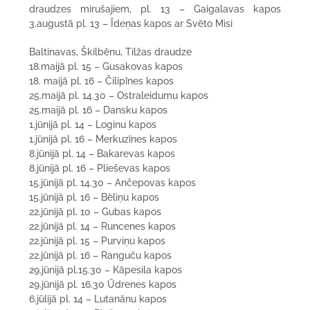
draudzes mirušajiem, pl. 13 – Gaigalavas kapos
3.augustā pl. 13 – Īdeņas kapos ar Svēto Misi
Baltinavas, Škilbēnu, Tilžas draudze
18.maijā pl. 15 – Gusakovas kapos
18. maijā pl. 16 – Čilipīnes kapos
25.maijā pl. 14.30 – Ostraleidumu kapos
25.maijā pl. 16 – Dansku kapos
1.jūnijā pl. 14 – Loginu kapos
1.jūnijā pl. 16 – Merkuzīnes kapos
8.jūnijā pl. 14 – Bakarevas kapos
8.jūnijā pl. 16 – Plieševas kapos
15.jūnijā pl. 14.30 – Ančepovas kapos
15.jūnijā pl. 16 – Bēliņu kapos
22.jūnijā pl. 10 – Gubas kapos
22.jūnijā pl. 14 – Runcenes kapos
22.jūnijā pl. 15 – Purviņu kapos
22.jūnijā pl. 16 – Ranguču kapos
29.jūnijā pl.15.30 – Kāpesila kapos
29.jūnijā pl. 16.30 Ūdrenes kapos
6.jūlijā pl. 14 – Lutanānu kapos