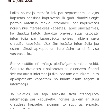
17 jūlijs, 2024
Laikā no maija mēneša līdz pat septembrim Latvijas
kapsētās norisinās kapusvētki. Ik gadu daudzi ticīgie
portālā Katolis.lv meklē informāciju par kapusvētku
norisi viņus interesējošās kapsētās. Tāpēc priecājamies,
ka daudzu katoļu draudžu prāvesti sūta Katolis.lv
informāciju par kapusvētku norises laikiem savu
draudžu kapsētās. Līdz šim iesūtīto informāciju jau
esam sākuši apkopot un turpināsim to darīt visu
vasaras laiku.
Šoreiz iesūtīto informāciju piedāvājam saraksta veidā.
Sarakstā draudzes ir sakārtotas pa diecēzēm. Šobrīd
šeit var atrast informāciju tikai par tām draudzēm un to
apkalpotajām kapsētām, no kurām esam saņēmuši
informāciju.
Ja vēlaties, lai šajā sarakstā tiktu atspoguļota
informācija par kapusvētku norises laikiem arī Jūsu
draudzes kapsētās, aicinām to sūtīt uz e-pastu: