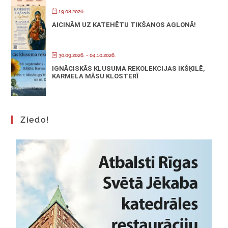
19.08.2026.
AICINĀM UZ KATEHĒTU TIKŠANOS AGLONĀ!
30.09.2026.
- 04.10.2026.
IGNĀCISKĀS KLUSUMA REKOLEKCIJAS IKŠĶILĒ,
KARMELA MĀSU KLOSTERĪ
Ziedo!