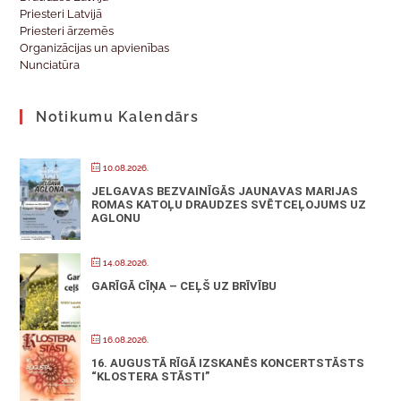
Priesteri Latvijā
Priesteri ārzemēs
Organizācijas un apvienības
Nunciatūra
Notikumu Kalendārs
10.08.2026.
JELGAVAS BEZVAINĪGĀS JAUNAVAS MARIJAS
ROMAS KATOĻU DRAUDZES SVĒTCEĻOJUMS UZ
AGLONU
14.08.2026.
GARĪGĀ CĪŅA – CEĻŠ UZ BRĪVĪBU
16.08.2026.
16. AUGUSTĀ RĪGĀ IZSKANĒS KONCERTSTĀSTS
“KLOSTERA STĀSTI”