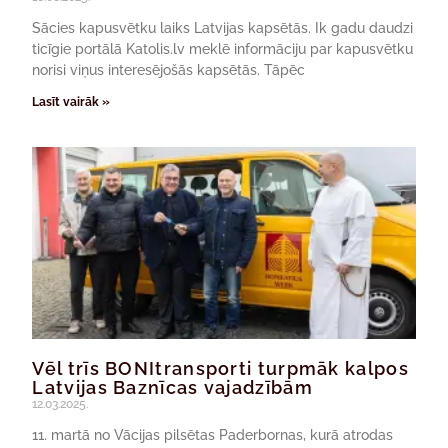
Sācies kapusvētku laiks Latvijas kapsētās. Ik gadu daudzi
ticīgie portālā Katolis.lv meklē informāciju par kapusvētku
norisi viņus interesējošās kapsētās. Tāpēc
Lasīt vairāk »
Vēl trīs BONItransporti turpmāk kalpos
Latvijas Baznīcas vajadzībām
12.03.2025.
11. martā no Vācijas pilsētas Paderbornas, kurā atrodas