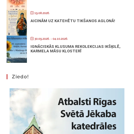
19.08.2026.
AICINĀM UZ KATEHĒTU TIKŠANOS AGLONĀ!
30.09.2026.
- 04.10.2026.
IGNĀCISKĀS KLUSUMA REKOLEKCIJAS IKŠĶILĒ,
KARMELA MĀSU KLOSTERĪ
Ziedo!