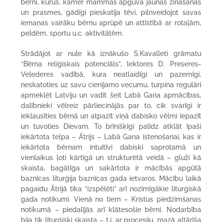
bērni, kurus, kamēr mammas apguva jaunas zināšanas
un prasmes, gādīgi pieskatīja tēvi, pilnveidojot savas
iemaņas vairāku bērnu aprūpē un attīstībā ar rotaļām,
peldēm, sportu u.c. aktivitātēm.
Strādājot ar nule kā iznākušo S.Kavalleti grāmatu
“Bērna reliģiskais potenciāls”, lektores D. Preseres-
Velederes vadībā, kura neatlaidīgi un pazemīgi,
neskatoties uz savu cienījamo vecumu, turpina regulāri
apmeklēt Latviju un vadīt šeit Labā Gana apmācības,
dalībnieki vēlreiz pārliecinājās par to, cik svarīgi ir
ieklausīties bērnā un atpazīt viņā dabisko vēlmi iepazīt
un tuvoties Dievam. To brīnišķīgi palīdz atklāt īpaši
iekārtota telpa – Ātrijs – Labā Gana īstenošanai, kas ir
iekārtota bērnam intuitīvi dabiski saprotamā un
vienlaikus ļoti kārtīgā un strukturētā veidā – gluži kā
skaista, bagātīga un sakārtota ir mācībās apgūtā
baznīcas liturģija baznīcas gada ietvaros. Mācību laikā
pagaidu Ātrijā tika “izspēlēti” arī nozīmīgākie liturģiskā
gada notikumi. Vienā no tiem – Kristus piedzimšanas
notikumā – piedalījās arī klātesošie bērni. Nodarbība
bija tik liturģiski skaista – t.i. ar procesiju, mazā altārīša