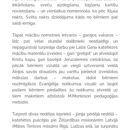
iekārtošanu, sveču aizdegšanu, lūgšanu kartīšu
novietošanu – un vienlaikus nomierinoša, ka pēc Klusa
nakts, Svēta nakts dziedājuma kāds no bērniem pat
saldi iemiga.
Tāpat mācību nometnes ietvaros – garajos vakaros –
līdz pat vēlai stundai dalībnieki neatlaidīgi un
nepagurstoši turpināja darbu pie Labā Gana katehēzes
mācību materiālu izveides – gan “grebjot” un atveidojot
Kristu kapu, gan būvējot Jeruzalemes cietokšņus, lai
pēcāk bērniem vizuālā un viegli uztveramā veidā
Ātrijos savās draudzēs jau varētu pielietot izveidotos
mākslas darbus – maketus, rādot bērniem
nozīmīgākos Evaņģēlija notikumus vizuāli un ļaujot
pašiem bērniem piedalīties šo notikumu atveidē uz
šiem maketiem atbilstoši M.Montesori pedagoģijas
metodei.
Turpretī divas nedēļas iepriekš – jūnija pēdējā nedēļā –
katehētes pulcējās pie Žēlsirdības misionārēm Latvijā
(Mātes Terēzes māsām) Rīgā, Ludzas ielā, lai turpinātu