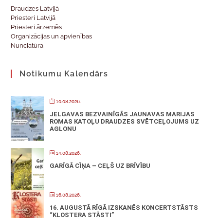
Draudzes Latvijā
Priesteri Latvijā
Priesteri ārzemēs
Organizācijas un apvienības
Nunciatūra
Notikumu Kalendārs
10.08.2026.
JELGAVAS BEZVAINĪGĀS JAUNAVAS MARIJAS
ROMAS KATOĻU DRAUDZES SVĒTCEĻOJUMS UZ
AGLONU
14.08.2026.
GARĪGĀ CĪŅA – CEĻŠ UZ BRĪVĪBU
16.08.2026.
16. AUGUSTĀ RĪGĀ IZSKANĒS KONCERTSTĀSTS
“KLOSTERA STĀSTI”