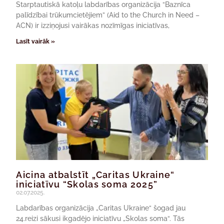
Starptautiskā katoļu labdarības organizācija “Baznīca
palīdzībai trūkumcietējiem” (Aid to the Church in Need –
ACN) ir izziņojusi vairākas nozīmīgas iniciatīvas,
Lasīt vairāk »
Aicina atbalstīt „Caritas Ukraine“
iniciatīvu “Skolas soma 2025”
02.07.2025.
Labdarības organizācija „Caritas Ukraine“ šogad jau
24.reizi sākusi ikgadējo iniciatīvu „Skolas soma“. Tās