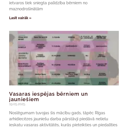
ietvaros tiek sniegta palīdzība bērniem no
maznodrošinātām
Lasīt vairāk »
Vasaras iespējas bērniem un
jauniešiem
19.05.2025.
Noslēgumam tuvojas šis mācību gads, tāpēc Rīgas
arhidiecēzes jauniešu darba pārstāvji piedāvā nelielu
ieskatu vasaras aktivitātēs, kurās pieteikties un piedalīties