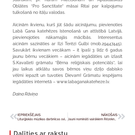
Oblātes “Pro Sanctitate” māsai Ritai par kalpojumu
tulkošanā no itāļu valodas.
Aicinām ikvienu, kurš jūt šādu aicinājumu, pievienoties
Labā Gana katehēzes īstenošanā un attīstībā Latvijā,
pievienojoties nākamajās mācībās. Interesentus
aicinām sazināties ar Ilzi Terēzi Gulbi (mob.29447445).
Savukārt ikvienam vecākam – it īpaši 3 līdz 6 gadus
jaunu bērnu vecākiem – aicinām iegādāties un izlasīt
S.Kavalleti grāmatu “Bērna reliģiskais potenciāls”, lai
jau laikus atklātu savos bērnos viņu dziļo dabisko
vēlmi iepazīt un tuvoties Dievam! Grāmatu iespējams
iegādāties internetā – www.labaganakateheze.lv.
Daina Rāviņa
IEPRIEKŠĒJAIS
NĀKOŠAIS
Liturģiskās mūzikas darbnīcas svin desmit gadus Latvijā
Jauni nomināti vairākiem Rēzeknes-Aglonas diecēzes priesteriem
Dalīties ar rakstu