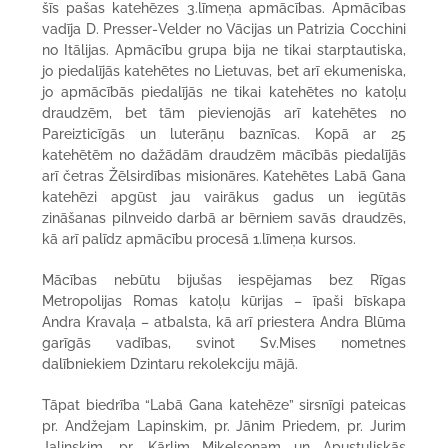
šīs pašas katehēzes 3.līmeņa apmācības. Apmācības
vadīja D. Presser-Velder no Vācijas un Patrizia Cocchini
no Itālijas. Apmācību grupa bija ne tikai starptautiska,
jo piedalījās katehētes no Lietuvas, bet arī ekumeniska,
jo apmācībās piedalījās ne tikai katehētes no katoļu
draudzēm, bet tām pievienojās arī katehētes no
Pareizticīgās un luterāņu baznīcas. Kopā ar 25
katehētēm no dažādām draudzēm mācībās piedalījās
arī četras Žēlsirdības misionāres. Katehētes Labā Gana
katehēzi apgūst jau vairākus gadus un iegūtās
zināšanas pilnveido darbā ar bērniem savās draudzēs,
kā arī palīdz apmācību procesā 1.līmeņa kursos.
Mācības nebūtu bijušas iespējamas bez Rīgas
Metropolijas Romas katoļu kūrijas – īpaši bīskapa
Andra Kravaļa – atbalsta, kā arī priestera Andra Blūma
garīgās vadības, svinot Sv.Mises nometnes
dalībniekiem Dzintaru rekolekciju mājā.
Tāpat biedrība “Labā Gana katehēze” sirsnīgi pateicas
pr. Andžejam Lapinskim, pr. Jānim Priedem, pr. Jurim
Jalinskim, pr. Kārlim Miķelsonam un Apustuliskās