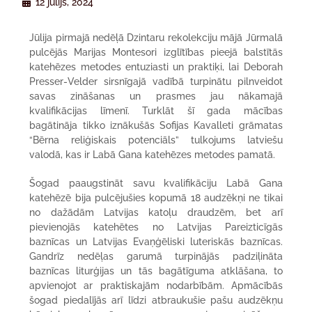
12 jūlijs, 2024
Jūlija pirmajā nedēļā Dzintaru rekolekciju mājā Jūrmalā
pulcējās Marijas Montesori izglītības pieejā balstītās
katehēzes metodes entuziasti un praktiķi, lai Deborah
Presser-Velder sirsnīgajā vadībā turpinātu pilnveidot
savas zināšanas un prasmes jau nākamajā
kvalifikācijas līmenī. Turklāt šī gada mācības
bagātināja tikko iznākušās Sofijas Kavalleti grāmatas
“Bērna reliģiskais potenciāls” tulkojums latviešu
valodā, kas ir Labā Gana katehēzes metodes pamatā.
Šogad paaugstināt savu kvalifikāciju Labā Gana
katehēzē bija pulcējušies kopumā 18 audzēkņi ne tikai
no dažādām Latvijas katoļu draudzēm, bet arī
pievienojās katehētes no Latvijas Pareizticīgās
baznīcas un Latvijas Evaņģēliski luteriskās baznīcas.
Gandrīz nedēļas garumā turpinājās padziļināta
baznīcas liturģijas un tās bagātīguma atklāšana, to
apvienojot ar praktiskajām nodarbībām. Apmācībās
šogad piedalījās arī līdzi atbraukušie pašu audzēkņu