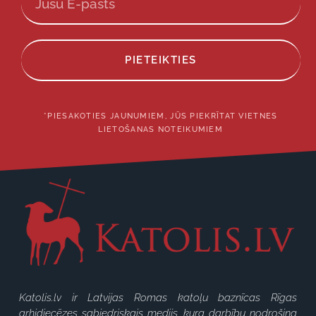
PIETEIKTIES
*PIESAKOTIES JAUNUMIEM, JŪS PIEKRĪTAT VIETNES
LIETOŠANAS NOTEIKUMIEM
Katolis.lv ir Latvijas Romas katoļu baznīcas Rīgas
arhidiecēzes sabiedriskais medijs, kura darbību nodrošina