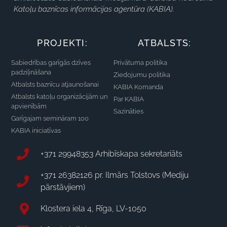
Katoļu baznīcas informācijas aģentūra (KABIA).
PROJEKTI:
ATBALSTS:
Sabiedrības garīgās dzīves
Privātuma politika
padziļināšana
Ziedojumu politika
Atbalsts baznīcu atjaunošanai
KABIA Komanda
Atbalsts katoļu organizācijām un
Par KABIA
apvienībām
Sazināties
Garīgajam semināram 100
KABIA iniciatīvas
+371 29948353 Arhibīskapa sekretariāts
+371 26382126 pr. Ilmārs Tolstovs (Mediju
pārstāvjiem)
Klostera iela 4, Rīga, LV-1050