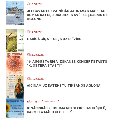
10.08.2026.
JELGAVAS BEZVAINĪGĀS JAUNAVAS MARIJAS
ROMAS KATOĻU DRAUDZES SVĒTCEĻOJUMS UZ
AGLONU
14.08.2026.
GARĪGĀ CĪŅA – CEĻŠ UZ BRĪVĪBU
16.08.2026.
16. AUGUSTĀ RĪGĀ IZSKANĒS KONCERTSTĀSTS
“KLOSTERA STĀSTI”
19.08.2026.
AICINĀM UZ KATEHĒTU TIKŠANOS AGLONĀ!
30.09.2026.
- 04.10.2026.
IGNĀCISKĀS KLUSUMA REKOLEKCIJAS IKŠĶILĒ,
KARMELA MĀSU KLOSTERĪ