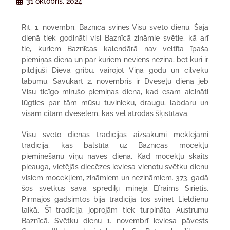
31 oktobris, 2024
Rīt, 1. novembrī, Baznīca svinēs Visu svēto dienu. Šajā
dienā tiek godināti visi Baznīcā zināmie svētie, kā arī
tie, kuriem Baznīcas kalendārā nav veltīta īpaša
piemiņas diena un par kuriem neviens nezina, bet kuri ir
pildījuši Dieva gribu, vairojot Viņa godu un cilvēku
labumu. Savukārt 2. novembris ir Dvēseļu diena jeb
Visu ticīgo mirušo piemiņas diena, kad esam aicināti
lūgties par tām mūsu tuvinieku, draugu, labdaru un
visām citām dvēselēm, kas vēl atrodas šķīstītavā.
Visu svēto dienas tradīcijas aizsākumi meklējami
tradīcijā, kas balstīta uz Baznīcas mocekļu
pieminēšanu viņu nāves dienā. Kad mocekļu skaits
pieauga, vietējās diecēzes ieviesa vienotu svētku dienu
visiem mocekļiem, zināmiem un nezināmiem. 373. gadā
šos svētkus savā sprediķī minēja Efraims Sīrietis.
Pirmajos gadsimtos bija tradīcija tos svinēt Lieldienu
laikā. Šī tradīcija joprojām tiek turpināta Austrumu
Baznīcā. Svētku dienu 1. novembrī ieviesa pāvests