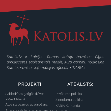
Katolis.lv ir Latvijas Romas katoļu baznīcas Rīgas
arhidiecēzes sabiedriskais medijs, kura darbību nodrošina
Katoļu baznīcas informācijas aģentūra (KABIA).
PROJEKTI:
ATBALSTS:
Sabiedrības garīgās dzīves
Privātuma politika
padziļināšana
Ziedojumu politika
Atbalsts baznīcu atjaunošanai
KABIA Komanda
Atbalsts katoļu organizācijām un