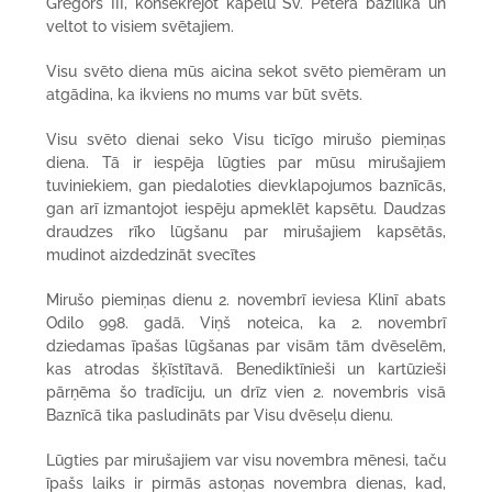
Gregors III, konsekrējot kapelu Sv. Pētera bazilikā un
veltot to visiem svētajiem.
Visu svēto diena mūs aicina sekot svēto piemēram un
atgādina, ka ikviens no mums var būt svēts.
Visu svēto dienai seko Visu ticīgo mirušo piemiņas
diena. Tā ir iespēja lūgties par mūsu mirušajiem
tuviniekiem, gan piedaloties dievklapojumos baznīcās,
gan arī izmantojot iespēju apmeklēt kapsētu. Daudzas
draudzes rīko lūgšanu par mirušajiem kapsētās,
mudinot aizdedzināt svecītes
Mirušo piemiņas dienu 2. novembrī ieviesa Klinī abats
Odilo 998. gadā. Viņš noteica, ka 2. novembrī
dziedamas īpašas lūgšanas par visām tām dvēselēm,
kas atrodas šķīstītavā. Benediktīnieši un kartūzieši
pārņēma šo tradīciju, un drīz vien 2. novembris visā
Baznīcā tika pasludināts par Visu dvēseļu dienu.
Lūgties par mirušajiem var visu novembra mēnesi, taču
īpašs laiks ir pirmās astoņas novembra dienas, kad,