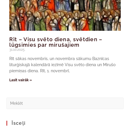
Rīt – Visu svēto diena, svētdien –
lūgsimies par mirušajiem
31.10.2025.
Rīt sākas novembris, un novembra sākumu Baznīcas
liturģiskajā kalendārā iezīmē Visu svēto diena un Mirušo
piemiņas diena. Rīt, 1. novembrī,
Lasīt vairāk »
Īsceļi