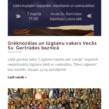
Grēknožēlas un lūgšanu vakars Vecās
Sv. Ğertrūdes baznīcā
25.02.2026.
Lielā gavēņa laikā “Lūgšanu kapela pār Latviju” organizē
nepārtrauktu lūgšanu ķēdi ar vadmotīvu “Dievs atjauno”,
kas balstīts Jesajas 43:19 apsolījumā
Lasīt vairāk »