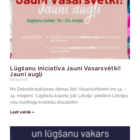
Lūgšanu iniciatīva Jauni Vasarsvētki!
Jauni augļi
29.04.2026.
No Debesbraukšanas dienas līdz Vasarsvētkiem (no 14. –
24. maijam) “Lūgšanu kapela pār Latviju” piedāvā Latvijas
visu konfesiju kristiešu draudzēm
Lasīt vairāk »