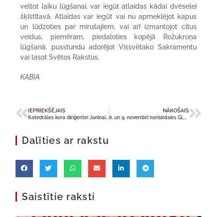
veltot laiku lūgšanai, var iegūt atlaidas kādai dvēselei
šķīstītavā. Atlaidas var iegūt vai nu apmeklējot kapus
un lūdzoties par mirušajiem, vai arī izmantojot citus
veidus, piemēram, piedaloties kopējā Rožukroņa
lūgšanā, pusstundu adorējot Vissvētako Sakramentu
vai lasot Svētos Rakstus.
KABIA
IEPRIEKŠĒJAIS
NĀKOŠAIS
Katedrāles kora diriģentei Janīnai Puškovskai – 75
8. un 9. novembrī norisināsies GLS Latvija konference
Dalīties ar rakstu
Saistītie raksti