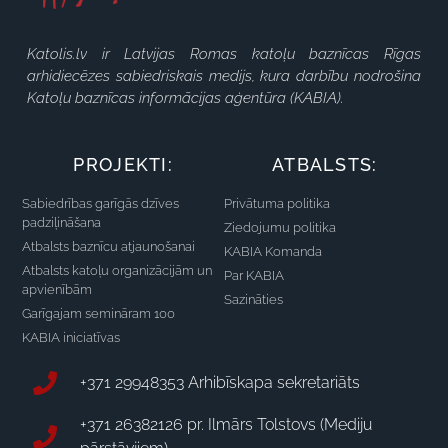
Katolis.lv ir Latvijas Romas katoļu baznīcas Rīgas
arhidiecēzes sabiedriskais medijs, kura darbību nodrošina
Katoļu baznīcas informācijas aģentūra (KABIA).
PROJEKTI:
ATBALSTS:
Sabiedrības garīgās dzīves
Privātuma politika
padziļināšana
Ziedojumu politika
Atbalsts baznīcu atjaunošanai
KABIA Komanda
Atbalsts katoļu organizācijām un
Par KABIA
apvienībām
Sazināties
Garīgajam semināram 100
KABIA iniciatīvas
+371 29948353 Arhibīskapa sekretariāts
+371 26382126 pr. Ilmārs Tolstovs (Mediju