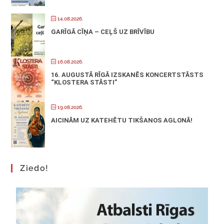
14.08.2026.
GARĪGĀ CĪŅA – CEĻŠ UZ BRĪVĪBU
16.08.2026.
16. AUGUSTĀ RĪGĀ IZSKANĒS KONCERTSTĀSTS
“KLOSTERA STĀSTI”
19.08.2026.
AICINĀM UZ KATEHĒTU TIKŠANOS AGLONĀ!
Ziedo!