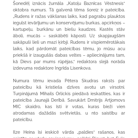
Šonedēļ iznācis žurnāla „Katoļu Baznīcas Vēstnesis“
oktobra numurs. Tā galvenā tēma šoreiz ir pateicība.
„Rudens ir ražas vākšanas laiks, kad pagrabu plauktos
iegulst ievārījumu un konservējumu burkas, apcirkņos –
kartupeļu, burkānu un biešu kaudzes. Kastēs stāv
āboli, mucās – saskābēti kāposti. Uz skapjaugšām
sakāpuši lieli un mazi ķirbji. Rudens ir vispiemērotākais
laiks, kad pārdomāt pateicības tēmu, jo mūsu acu
priekšā ir izaugušās dabas veltes – apliecinājums tam,
kā Dievs par mums rūpējas,“ redaktora slejā norāda
izdevuma redaktore Ingrīda Lisenkova.
Numura tēmu ievada Pētera Skudras raksts par
pateicību kā kristieša dzīves avotu un virsotni.
Turpinājumā Mihails Orlickis piedāvā ieskatīties, kas ir
pateicība Jaunajā Derībā. Savukārt Dmitrijs Artjomovs
MIC skaidro, kas īsti ir votas, kuras bieži vien
atrodamas dažādās svētvietās, u nto saistību ar
pateicību.
Ilze Heina īsi ieskicē vārda „paldies“ rašanos, kas