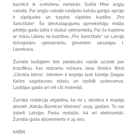
baznīcā ik svētdienu norisinās Svētā Mise angļu
valodā. Par angļu valodā runājošo katoļu garīgo aprūpi
ir rūpējusies un turpina rūpēties kustība „Pro
Sanctitate“. Šo dievkalapojumu apmeklētāju rindās
pēdējo gadu laikā ir daduz vjetnamiešu. Par šo kopienu
ar māsu Lilianu no kustības „Pro Sanctitate“ un Latvijā
dzīvojošām vjetnamiešu ģimenēm sarunājas I.
Lisenkova.
Žurnālā lasītājiem tiek piedāvāts vairāk uzzināt par
krucifiksu, kas redzams režisora Jāņa Streiča filmā
„Cilvēka bērns“, bērniem ir iespēja lasīt kārtējo Daigas
Kažes sagatavoso stāstu un izpildīt uzdevumus.
Lasītājus gaida arī vēl citi materiāli.
Žurnāla redakcija atgādina, ka no 1. oktobra ir iespēja
abonēt „Katoļu Baznīcas Vēstnesi“ 2025. gadam. To var
izdarīt Latvijas Pasta nodaļās, kā arī elektroniski.
Žurnāla gada abonements ir 25 eiro.
KABIA