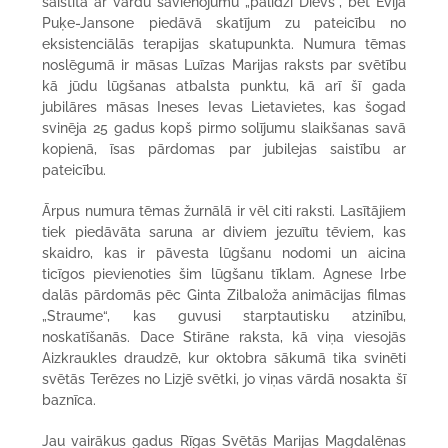
saistīta ar vārdu savienojumu „palīdzi Dievs“, bet Evija
Puķe-Jansone piedāvā skatījum zu pateicību no
eksistenciālās terapijas skatupunkta. Numura tēmas
noslēgumā ir māsas Luīzas Marijas raksts par svētību
kā jūdu lūgšanas atbalsta punktu, kā arī šī gada
jubilāres māsas Ineses Ievas Lietavietes, kas šogad
svinēja 25 gadus kopš pirmo solījumu slaikšanas savā
kopienā, īsas pārdomas par jubilejas saistību ar
pateicību.
Ārpus numura tēmas žurnālā ir vēl citi raksti. Lasītājiem
tiek piedāvāta saruna ar diviem jezuītu tēviem, kas
skaidro, kas ir pāvesta lūgšanu nodomi un aicina
ticīgos pievienoties šim lūgšanu tīklam. Agnese Irbe
dalās pārdomās pēc Ginta Zilbaloža animācijas filmas
„Straume“, kas guvusi starptautisku atzinību,
noskatīšanās. Dace Stirāne raksta, kā viņa viesojās
Aizkraukles draudzē, kur oktobra sākumā tika svinēti
svētās Terēzes no Lizjē svētki, jo viņas vārdā nosakta šī
baznīca.
Jau vairākus gadus Rīgas Svētās Marijas Magdalēnas