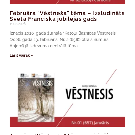
Februāra “Vēstneša” tēma – Izsludināts
Svētā Franciska jubilejas gads
11.02.2026.
Iznācis 2026. gada žurnāla “Katoļu Baznīcas Vēstnesis”
(2026. gada 13. februāris, Nr. 2 (658)) otrais numurs.
Apjomīgā izdevuma centrālā tēma
Lasīt vairāk »