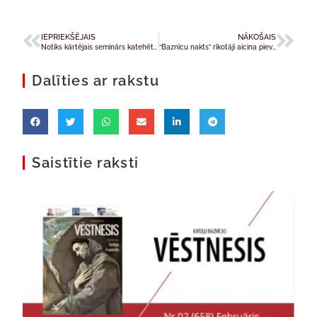
IEPRIEKŠĒJAIS
NĀKOŠAIS
Notiks kārtējais seminārs katehētiem “Garīgais impulss”
“Baznīcu nakts” rīkotāji aicina pievienoties brīvprātīgos
Dalīties ar rakstu
Saistītie raksti