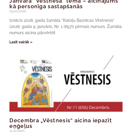
Janvāra “Vēstneša” tēma – aicinājums
kā personīga sastapšanās
09.01.2026.
Iznācis 2026. gada žurnāla “Katoļu Baznīcas Vēstnesis”
(2026. gada 9. janvāris, Nr. 1 (657)) pirmais numurs. Žurnāla
numurs aicina pārvērtēt
Lasīt vairāk »
Decembra „Vēstnesis“ aicina iepazīt
eņģeļus
12.12.2025.