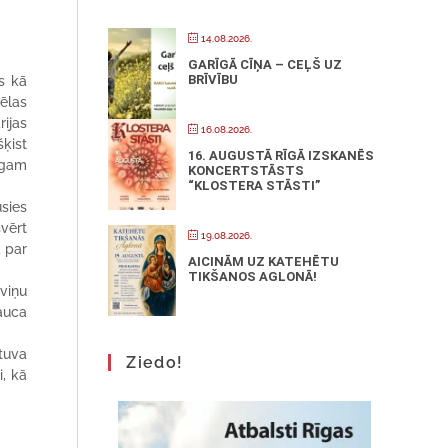
14.08.2026.
GARĪGĀ CĪŅA – CEĻŠ UZ
BRĪVĪBU
as kā
ēlas
rijas
16.08.2026.
šķist
16. AUGUSTĀ RĪGĀ IZSKANĒS
angam
KONCERTSTĀSTS
“KLOSTERA STĀSTI”
usies
svērt
19.08.2026.
ā par
AICINĀM UZ KATEHĒTU
TIKŠANOS AGLONĀ!
 viņu
sauca
tuva
Ziedo!
i, kā