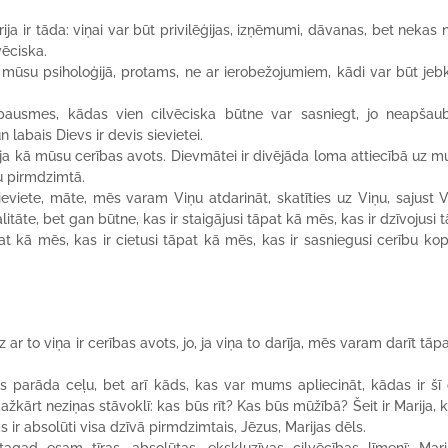
ja ir tāda: viņai var būt privilēģijas, izņēmumi, dāvanas, bet nekas 
vēciska.
s mūsu psiholoģijā, protams, ne ar ierobežojumiem, kādi var būt jeb
zpausmes, kādas vien cilvēciska būtne var sasniegt, jo neapšau
labais Dievs ir devis sievietei.
ja kā mūsu cerības avots. Dievmātei ir divējāda loma attiecībā uz 
su pirmdzimtā.
eviete, māte, mēs varam Viņu atdarināt, skatīties uz Viņu, sajust 
itāte, bet gan būtne, kas ir staigājusi tāpat kā mēs, kas ir dzīvojusi 
at kā mēs, kas ir cietusi tāpat kā mēs, kas ir sasniegusi cerību ko
r to viņa ir cerības avots, jo, ja viņa to darīja, mēs varam darīt tāp
parāda ceļu, bet arī kāds, kas var mums apliecināt, kādas ir šī 
žkārt neziņas stāvoklī: kas būs rīt? Kas būs mūžībā? Šeit ir Marija, k
r absolūti visa dzīvā pirmdzimtais, Jēzus, Marijas dēls.