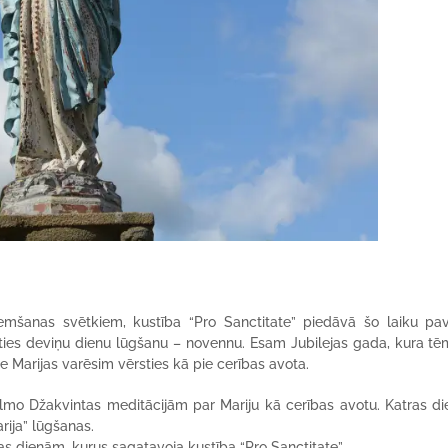
emšanas svētkiem, kustība “Pro Sanctitate” piedāvā šo laiku pav
ūgties deviņu dienu lūgšanu – novennu. Esam Jubilejas gada, kura tē
e Marijas varēsim vērsties kā pie cerības avota.
elmo Džakvintas meditācijām par Mariju kā cerības avotu. Katras di
rija” lūgšanas.
s dienām, kurus sagatavoja kustība “Pro Sanctitate”.