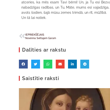
atceries, ka mēs esam Tavi bērni! Un, ja Tu esi Bezv
nabadzīgas radības, un Tu, Māte, mums esi vajadzīga,
avots šodien, šajā mūsu zemes trimdā, un rīt, mūžībā.
Un tā lai notiek.
IEPRIEKŠĒJAIS
Novenna Svētajam Garam
Dalīties ar rakstu
Saistītie raksti