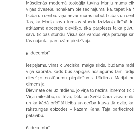
Mūsdienās modernā teoloģija tuvina Mariju mums cilvē
viņas dvēselē, nonākam pie secinājuma, ka, tāpat kā Mari
ticība un cerība, viņa nevar mums nebūt ticības un cerī
Tas, ka Marija savu tumsas stundu izdzīvoja ticībā, i
atklāsmē apcerēja dievišķo, tika pārplēsts laika plīvu
savu ticības stundu. Visus šos vārdus viņa paturēja sa
tās nojauta, pamazām piedzīvoja.
5. decembrī
Iespējams, viņas cilvēciskā, maigā sirds, būdama radība
viņa saprata, kāds būs sāpīgais noslēgums tam radīj
dievišķo noslēpumu piepildījums. Rītdiena Marijai neb
dimensija.
Dievmāte cer uz rītdienu, jo viņa to nezina, izņemot tic
Viņa mīlestību, uz Tēva, Dēla un Svētā Gara visvarenību
un ka kādā brīdī šī ticība un cerība kļuva tik dziļa,
raksturīgas epizodes – kāzām Kānā. Tajā pārliecinoš
paļāvību.
6. decembrī