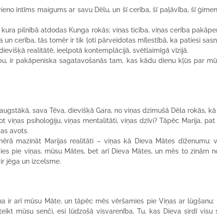
eno intīms maigums ar savu Dēlu, un šī cerība, šī paļāvība, šī ģime
kura pilnībā atdodas Kunga rokās; viņas ticība, viņas cerība pakāpe
 un cerība, tās tomēr ir tik ļoti pārveidotas mīlestībā, ka patiesi sas
dievišķā realitātē, ieelpotā kontemplācijā, svētlaimīgā vīzijā.
rību, ir pakāpeniska sagatavošanās tam, kas kādu dienu kļūs par m
isaugstākā, sava Tēva, dievišķā Gara, no viņas dzimušā Dēla rokās, k
 viņas psiholoģiju, viņas mentalitāti, viņas dzīvi? Tāpēc Marija, pat 
bas avots.
ā mazināt Marijas realitāti – viņas kā Dieva Mātes diženumu: v
ies pie viņas, mūsu Mātes, bet arī Dieva Mātes, un mēs to zinām no
ir jēga un izcelsme.
ņa ir arī mūsu Māte, un tāpēc mēs vēršamies pie Viņas ar lūgšanu: 
kt mūsu senči, esi lūdzošā visvarenība, Tu, kas Dieva sirdī visu 