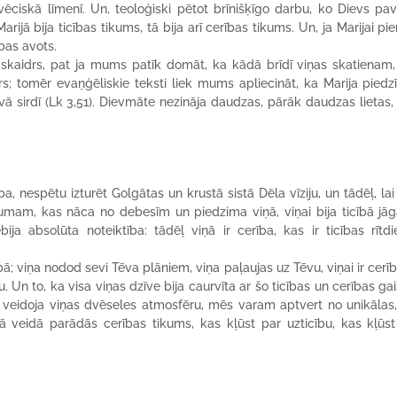
ciskā līmenī. Un, teoloģiski pētot brīnišķīgo darbu, ko Dievs pav
jā bija ticības tikums, tā bija arī cerības tikums. Un, ja Marijai pi
bas avots.
r skaidrs, pat ja mums patīk domāt, ka kādā brīdī viņas skatienam
rs; tomēr evaņģēliskie teksti liek mums apliecināt, ka Marija piedz
vā sirdī (Lk 3,51). Dievmāte nezināja daudzas, pārāk daudzas lietas,
, nespētu izturēt Golgātas un krustā sistā Dēla vīziju, un tādēļ, la
umam, kas nāca no debesīm un piedzima viņā, viņai bija ticībā jāg
ija absolūta noteiktība: tādēļ viņā ir cerība, kas ir ticības rītd
ībā; viņa nodod sevi Tēva plāniem, viņa paļaujas uz Tēvu, viņai ir cerī
. Un to, ka visa viņas dzīve bija caurvīta ar šo ticības un cerības g
 ka veidoja viņas dvēseles atmosfēru, mēs varam aptvert no unikālas
ā veidā parādās cerības tikums, kas kļūst par uzticību, kas kļūst