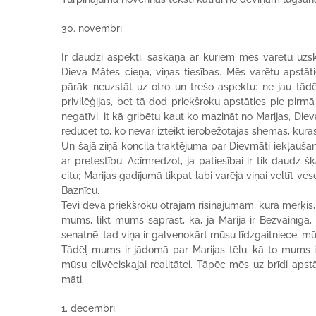
30. novembrī
Ir daudzi aspekti, saskaņā ar kuriem mēs varētu uzska
Dieva Mātes cieņa, viņas tiesības. Mēs varētu apstāt
pārāk neuzstāt uz otro un trešo aspektu: ne jau tādēļ
privilēģijas, bet tā dod priekšroku apstāties pie pirmā
negatīvi, it kā gribētu kaut ko mazināt no Marijas, D
reducēt to, ko nevar izteikt ierobežotajās shēmās, kurās
Un šajā ziņā koncila traktējuma par Dievmāti iekļauša
ar pretestību. Acīmredzot, ja patiesībai ir tik daudz 
citu; Marijas gadījumā tikpat labi varēja viņai veltīt ve
Baznīcu.
Tēvi deva priekšroku otrajam risinājumam, kura mērķis,
mums, likt mums saprast, ka, ja Marija ir Bezvainīga,
senatnē, tad viņa ir galvenokārt mūsu līdzgaitniece, m
Tādēļ mums ir jādomā par Marijas tēlu, kā to mums ir
mūsu cilvēciskajai realitātei. Tāpēc mēs uz brīdi apstā
māti.
1. decembrī