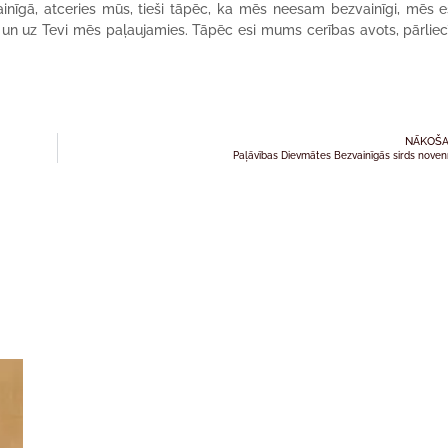
ainīgā, atceries mūs, tieši tāpēc, ka mēs neesam bezvainīgi, mēs 
 un uz Tevi mēs paļaujamies. Tāpēc esi mums cerības avots, pārliec
NĀKOŠA
Paļāvības Dievmātes Bezvainīgās sirds nove