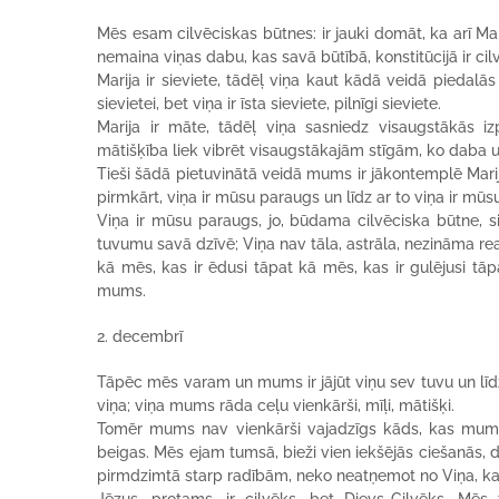
Mēs esam cilvēciskas būtnes: ir jauki domāt, ka arī Mari
nemaina viņas dabu, kas savā būtībā, konstitūcijā ir cil
Marija ir sieviete, tādēļ viņa kaut kādā veidā piedalā
sievietei, bet viņa ir īsta sieviete, pilnīgi sieviete.
Marija ir māte, tādēļ viņa sasniedz visaugstākās i
mātišķība liek vibrēt visaugstākajām stīgām, ko daba un 
Tieši šādā pietuvinātā veidā mums ir jākontemplē Mari
pirmkārt, viņa ir mūsu paraugs un līdz ar to viņa ir mū
Viņa ir mūsu paraugs, jo, būdama cilvēciska būtne, si
tuvumu savā dzīvē; Viņa nav tāla, astrāla, nezināma real
kā mēs, kas ir ēdusi tāpat kā mēs, kas ir gulējusi tāp
mums.
2. decembrī
Tāpēc mēs varam un mums ir jājūt viņu sev tuvu un līdz a
viņa; viņa mums rāda ceļu vienkārši, mīļi, mātišķi.
Tomēr mums nav vienkārši vajadzīgs kāds, kas mums 
beigas. Mēs ejam tumsā, bieži vien iekšējās ciešanās, da
pirmdzimtā starp radībām, neko neatņemot no Viņa, kas i