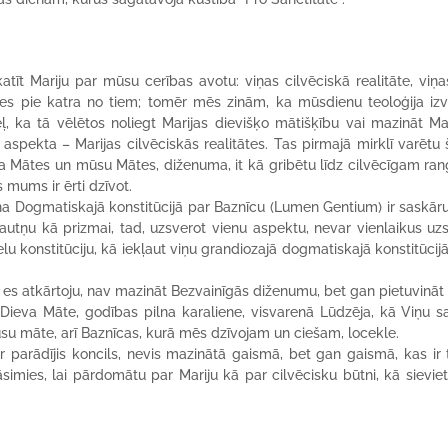
tīt Mariju par mūsu cerības avotu: viņas cilvēciskā realitāte, viņ
ies pie katra no tiem; tomēr mēs zinām, ka mūsdienu teoloģija izv
, ka tā vēlētos noliegt Marijas dievišķo mātišķību vai mazināt Ma
 aspekta – Marijas cilvēciskās realitātes. Tas pirmajā mirklī varētu 
ieva Mātes un mūsu Mātes, diženuma, it kā gribētu līdz cilvēcīgam r
 mums ir ērti dzīvot.
na Dogmatiskajā konstitūcijā par Baznīcu (Lumen Gentium) ir saskār
šķautņu kā prizmai, tad, uzsverot vienu aspektu, nevar vienlaikus uz
selu konstitūciju, kā iekļaut viņu grandiozajā dogmatiskajā konstitūcij
 es atkārtoju, nav mazināt Bezvainīgās diženumu, bet gan pietuvināt
 Dieva Māte, godības pilna karaliene, visvarenā Lūdzēja, kā Viņu 
ūsu māte, arī Baznīcas, kurā mēs dzīvojam un ciešam, locekle.
 parādījis koncils, nevis mazinātā gaismā, bet gan gaismā, kas ir 
simies, lai pārdomātu par Mariju kā par cilvēcisku būtni, kā sieviet