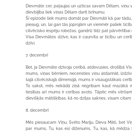
Dievmāte cer, paļaujas un uzticas savam Dēlam, viņu vi
dievbijība liek viņas Dēlam darīt brīnumu.
Šī epizode liek mums domāt par Dievmāti kā par tādu, 
pieaug, un, lai gan tās joprojām un vienmēr paliek ticība
cilvēcisko iespēju robežas, gandrīz līdz pat pārvērtībai 
Visa Dievmātes dzīve, kas ir caurvīta ar ticību un ce
dzīvi.
7. decembrī
Bet, ja Dievmāte dzīvoja cerībā, atdevusies, drošībā V
mums, viņas bērniem, necensties viņu atdarināt, izdzīvot
šajā cilvēciskajā dimensijā, mums ir visaugstākais cerī
To sakot, mēs nekādā ziņā negribam kaut mazākā mēr
tiesības arī mums ir cerības avots. Tāpēc mēs vēršam
dievišķās mātišķības, kā no dziļas saknes, visam citam 
8. decembrī
Mēs piesaucam Viņu, Svēto Mariju, Dieva Māti, bet Vi
par mums, Tu, kas esi diženums, Tu, kas, kā mēdza tei