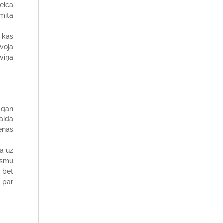
eica
emita
, kas
īvoja
 viņa
i gan
aida
ienas
ba uz
aismu
, bet
 par