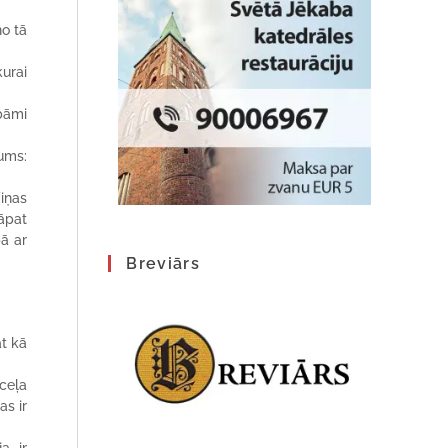
no tā
kurai
bāmi
mums:
Viņas
tāpat
pā ar
Breviārs
at kā
ceļa
as ir