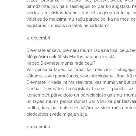
Jēzus, protams, ir cilvēks, bet Dievs-Cilvēks. Mēs 
pirmdzimtā, jo viņa ir sasniegusi to, par ko augstāku 
veidojas mistiskas kāpnes, kas iet augšup un lejup no M
vēlēties šo maksimumu, taču pārliecībā, ka ne mēs, ne ci
augstums ir unikāls un tālāk nenododams.
3. decembrī
Dievmāte ar savu piemēru mums rāda ne tikai ceļu, bet a
Mēģināsim nokļūt šīs Marijas parauga krastā.
Kāpēc Dievmāte mums rāda ceļu?
Vai vienkārši tāpēc, ka tāpat kā mēs viņa ir staigāju
sākumu, savu pamošanos, savu aizmigšanu, tāpat kā mēs
Dievmātei ir kāda intīma realitāte, kas mums var būt par 
Cerība, Dievmātes teoloģiskais tikums. t punkts, uz
kontemplēt pārveidoto un pārveidojošo gaismu, mums
un tāpēc mums patika domāt par Viņu kā par Bezvainī
radību, kas, pat balstoties kājām uz šiem mūsu putekļ
piedaloties svētlaimīgajā vīzijā.
4. decembrī