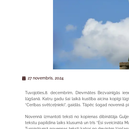
27 novembris, 2024
Tuvojoties,8. decembrim, Dievmātes Bezvainīgās ieņ
lūgšanā. Katru gadu šai laikā kustība aicina kopīgi l
“Cerības svētceļnieki”, gaidās. Tāpēc šogad novennā pi
Novennā izmantoti teksti no kopienas dibinātāja Gulj
tekstu papildina laiks klusumā un trīs “Esi sveicināta Ma
Turpinājumā novennas teksti katrai no deviņām lūgšana