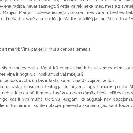
tagad esam tīras, absolūtas, ekskluzīvas cilvēcības līmenī: Marij
neviena radība nevar sasniegt. Svētie vairāk nekā mēs, mēs aiz svēta
arijas. Marija ir cilvēka iespēju virsotnē, mēs varam tiekties, tiek
ti nekad nevarēs tur nokļūt, jo Marijas privilēģijas un līdz ar to arī 
rī mērķi: Viņa patiesi ir mūsu cerības iemesls.
si šīs pasaules ceļus, tāpat kā mums viņai ir bijusi zemes diena ar
 viņa ir nogurusi, noskumusi vai mīlējusi?
cerības avotu, un tas ir fakts, ka arī viņa dzīvoja ar cerību.
 kuru uzstāj mūsdienu teoloģija. Iespējams, agrāk mums patika Ma
 nebija ierasts pētīt mums tuvākos neizsakāmās Dieva Mātes aspek
go, kas ir virs mums, tik tuvu Kungam, ka augstāk nav iespējams,
iem, tomēr ir ar kontemplācijā pievērstu skatienu, jau kaut kādā 