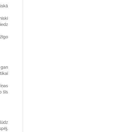
niskā
niski
niedz
ūžīgo
ā gan
tikai
iņas
 šīs
lūdz
spēj,