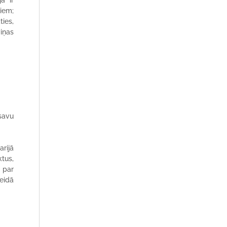
a ir
jiem;
ties,
viņas
 savu
rijā
tus,
 par
veidā