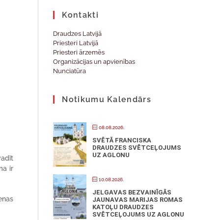
Kontakti
Draudzes Latvijā
Priesteri Latvijā
Priesteri ārzemēs
Organizācijas un apvienības
Nunciatūra
Notikumu Kalendārs
08.08.2026.
SVĒTĀ FRANCISKA
DRAUDZES SVĒTCEĻOJUMS
UZ AGLONU
adīt
ma ir
10.08.2026.
JELGAVAS BEZVAINĪGĀS
enas
JAUNAVAS MARIJAS ROMAS
KATOĻU DRAUDZES
SVĒTCEĻOJUMS UZ AGLONU