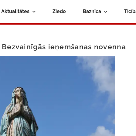
Aktualitātes
Ziedo
Baznīca
Ticī
s Bezvainīgās ieņemšanas novenna