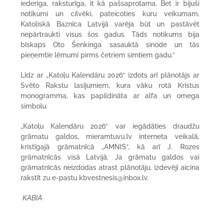
iederīga, raksturīga, it kā pašsaprotama. Bet ir bijuši
notikumi un cilvēki, pateicoties kuru veikumam,
Katoliskā Baznīca Latvijā varēja būt un pastāvēt
nepārtraukti visus šos gadus. Tāds notikums bija
bīskaps Oto Šenkinga sasauktā sinode un tās
pieņemtie lēmumi pirms četriem simtiem gadu.“
Līdz ar „Katoļu Kalendāru 2026“ izdots arī plānotājs ar
Svēto Rakstu lasījumiem, kura vāku rotā Kristus
monogramma, kas papildināta ar alfa un omega
simbolu.
„Katoļu Kalendāru 2026“ var iegādāties draudžu
grāmatu galdos, mieramtuvu.lv interneta veikalā,
kristīgajā grāmatnīcā „AMNIS“, kā arī J. Rozes
grāmatnīcās visā Latvijā. Ja grāmatu galdos vai
grāmatnīcās neizdodas atrast plānotāju, izdevēji aicina
rakstīt zu e-pastu kbvestnesis@inbox.lv.
KABIA