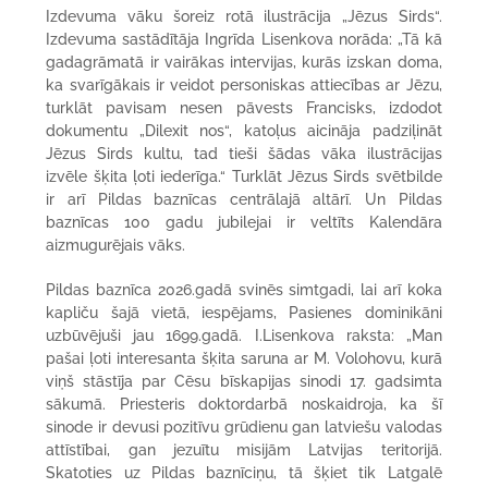
Izdevuma vāku šoreiz rotā ilustrācija „Jēzus Sirds“.
Izdevuma sastādītāja Ingrīda Lisenkova norāda: „Tā kā
gadagrāmatā ir vairākas intervijas, kurās izskan doma,
ka svarīgākais ir veidot personiskas attiecības ar Jēzu,
turklāt pavisam nesen pāvests Francisks, izdodot
dokumentu „Dilexit nos“, katoļus aicināja padziļināt
Jēzus Sirds kultu, tad tieši šādas vāka ilustrācijas
izvēle šķita ļoti iederīga.“ Turklāt Jēzus Sirds svētbilde
ir arī Pildas baznīcas centrālajā altārī. Un Pildas
baznīcas 100 gadu jubilejai ir veltīts Kalendāra
aizmugurējais vāks.
Pildas baznīca 2026.gadā svinēs simtgadi, lai arī koka
kapliču šajā vietā, iespējams, Pasienes dominikāni
uzbūvējuši jau 1699.gadā. I.Lisenkova raksta: „Man
pašai ļoti interesanta šķita saruna ar M. Volohovu, kurā
viņš stāstīja par Cēsu bīskapijas sinodi 17. gadsimta
sākumā. Priesteris doktordarbā noskaidroja, ka šī
sinode ir devusi pozitīvu grūdienu gan latviešu valodas
attīstībai, gan jezuītu misijām Latvijas teritorijā.
Skatoties uz Pildas baznīciņu, tā šķiet tik Latgalē