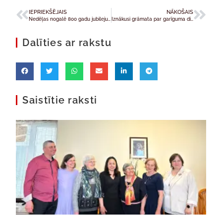
IEPRIEKŠĒJAIS
NĀKOŠAIS
Nedēļas nogalē 800 gadu jubileju svinēs Jēkaba katedrāle
Iznākusi grāmata par garīguma dimensijas daudzveidību mūsdienās
Dalīties ar rakstu
Saistītie raksti