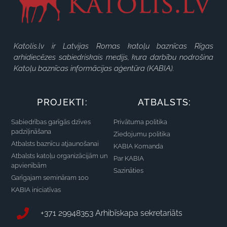
Katolis.lv ir Latvijas Romas katoļu baznīcas Rīgas
arhidiecēzes sabiedriskais medijs, kura darbību nodrošina
Katoļu baznīcas informācijas aģentūra (KABIA).
PROJEKTI:
ATBALSTS:
Sabiedrības garīgās dzīves
Privātuma politika
padziļināšana
Ziedojumu politika
Atbalsts baznīcu atjaunošanai
KABIA Komanda
Atbalsts katoļu organizācijām un
Par KABIA
apvienībām
Sazināties
Garīgajam semināram 100
KABIA iniciatīvas
+371 29948353 Arhibīskapa sekretariāts