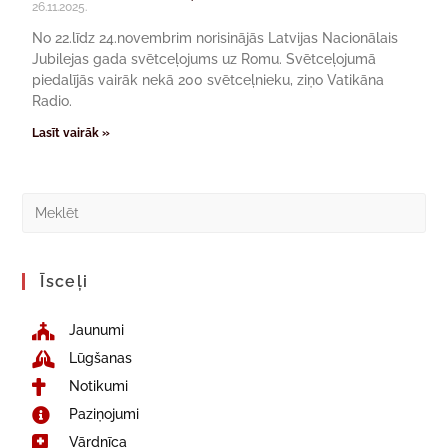
26.11.2025.
No 22.līdz 24.novembrim norisinājās Latvijas Nacionālais
Jubilejas gada svētceļojums uz Romu. Svētceļojumā
piedalījās vairāk nekā 200 svētceļnieku, ziņo Vatikāna
Radio.
Lasīt vairāk »
Īsceļi
Jaunumi
Lūgšanas
Notikumi
Paziņojumi
Vārdnīca