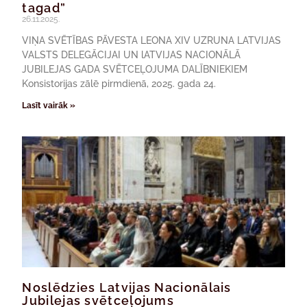
tagad”
26.11.2025.
VIŅA SVĒTĪBAS PĀVESTA LEONA XIV UZRUNA LATVIJAS
VALSTS DELEGĀCIJAI UN lATVIJAS NACIONĀLĀ
JUBILEJAS GADA SVĒTCEĻOJUMA DALĪBNIEKIEM
Konsistorijas zālē pirmdienā, 2025. gada 24.
Lasīt vairāk »
Noslēdzies Latvijas Nacionālais
Jubilejas svētceļojums