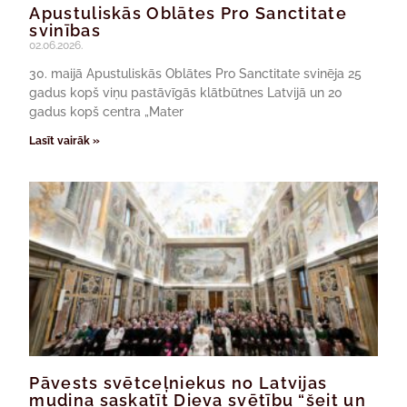
Apustuliskās Oblātes Pro Sanctitate
svinības
02.06.2026.
30. maijā Apustuliskās Oblātes Pro Sanctitate svinēja 25
gadus kopš viņu pastāvīgās klātbūtnes Latvijā un 20
gadus kopš centra „Mater
Lasīt vairāk »
Pāvests svētceļniekus no Latvijas
mudina saskatīt Dieva svētību “šeit un