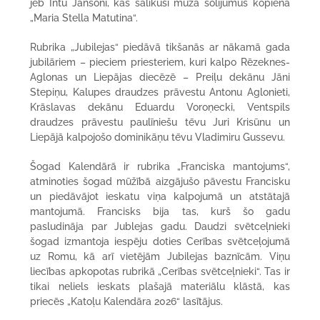
jeb Intu Jansoni, kas salikusi mūža solījumus kopienā
„Maria Stella Matutina“.
Rubrika „Jubilejas“ piedāvā tikšanās ar nākamā gada
jubilāriem – pieciem priesteriem, kuri kalpo Rēzeknes-
Aglonas un Liepājas diecēzē – Preiļu dekānu Jāni
Stepiņu, Kalupes draudzes prāvestu Antonu Aglonieti,
Krāslavas dekānu Eduardu Voroņecki, Ventspils
draudzes prāvestu paulīniešu tēvu Juri Krisūnu un
Liepājā kalpojošo dominikāņu tēvu Vladimiru Gussevu.
Šogad Kalendārā ir rubrika „Franciska mantojums“,
atminoties šogad mūžībā aizgājušo pāvestu Francisku
un piedāvājot ieskatu viņa kalpojumā un atstātajā
mantojumā. Francisks bija tas, kurš šo gadu
pasludināja par Jublejas gadu. Daudzi svētceļnieki
šogad izmantoja iespēju doties Cerības svētceļojumā
uz Romu, kā arī vietējām Jubilejas baznīcām. Viņu
liecības apkopotas rubrikā „Cerības svētceļnieki“.
Tas ir
tikai neliels ieskats plašajā materiālu klāstā, kas
priecēs „Katoļu Kalendāra 2026“ lasītājus.