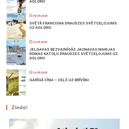
AGLONU
08.08.2026.
SVĒTĀ FRANCISKA DRAUDZES SVĒTCEĻOJUMS
UZ AGLONU
10.08.2026.
JELGAVAS BEZVAINĪGĀS JAUNAVAS MARIJAS
ROMAS KATOĻU DRAUDZES SVĒTCEĻOJUMS UZ
AGLONU
14.08.2026.
GARĪGĀ CĪŅA – CEĻŠ UZ BRĪVĪBU
Ziedo!