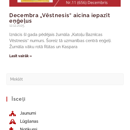
Decembra „Vēstnesis“ aicina iepazīt
eņģeļus
12.12.2025.
Iznācis šī gada pēdējais žurnāla „Katoļu Baznīcas
Vēstnesis“ numurs. Šoreiz tā uzmanības centrā eņģeļi.
Žurnāla vāku rotā Rūtas un Kaspara
Lasīt vairāk »
Īsceļi
Jaunumi
Lūgšanas
Notikumi