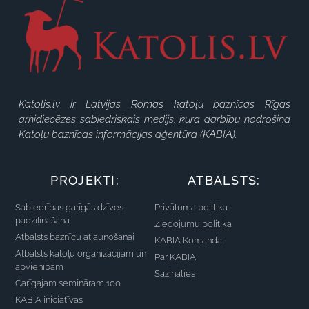
Katolis.lv ir Latvijas Romas katoļu baznīcas Rīgas
arhidiecēzes sabiedriskais medijs, kura darbību nodrošina
Katoļu baznīcas informācijas aģentūra (KABIA).
PROJEKTI:
ATBALSTS:
Sabiedrības garīgās dzīves
Privātuma politika
padziļināšana
Ziedojumu politika
Atbalsts baznīcu atjaunošanai
KABIA Komanda
Atbalsts katoļu organizācijām un
Par KABIA
apvienībām
Sazināties
Garīgajam semināram 100
KABIA iniciatīvas