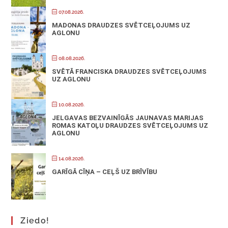
07.08.2026.
MADONAS DRAUDZES SVĒTCEĻOJUMS UZ
AGLONU
08.08.2026.
SVĒTĀ FRANCISKA DRAUDZES SVĒTCEĻOJUMS
UZ AGLONU
10.08.2026.
JELGAVAS BEZVAINĪGĀS JAUNAVAS MARIJAS
ROMAS KATOĻU DRAUDZES SVĒTCEĻOJUMS UZ
AGLONU
14.08.2026.
GARĪGĀ CĪŅA – CEĻŠ UZ BRĪVĪBU
Ziedo!