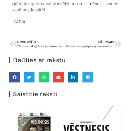
grāmatu galdos vai abonējot to un ik mēnesi saņemt
savā pastkastītē!
KABIA
IEPRIEKŠĒJAIS
NĀKOŠAIS
“Caritas Latvija” Grašu bērnu ciemats sāk jauno skolas gadu
Pastorālās aprūpes profesionāļi aicina uz sarunu par garīgo narcisismu
Dalīties ar rakstu
Saistītie raksti