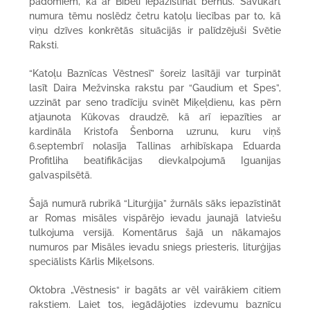
padomiem, kā ar Bībeli iepazīstināt bērnus. Savukārt
numura tēmu noslēdz četru katoļu liecības par to, kā
viņu dzīves konkrētās situācijās ir palīdzējuši Svētie
Raksti.
“Katoļu Baznīcas Vēstnesī” šoreiz lasītāji var turpināt
lasīt Daira Mežvinska rakstu par “Gaudium et Spes”,
uzzināt par seno tradīciju svinēt Miķeļdienu, kas pērn
atjaunota Kūkovas draudzē, kā arī iepazīties ar
kardināla Kristofa Šenborna uzrunu, kuru viņš
6.septembrī nolasīja Tallinas arhibīskapa Eduarda
Profitliha beatifikācijas dievkalpojumā Iguanijas
galvaspilsētā.
Šajā numurā rubrikā “Liturģija” žurnāls sāks iepazīstināt
ar Romas misāles vispārējo ievadu jaunajā latviešu
tulkojuma versijā. Komentārus šajā un nākamajos
numuros par Misāles ievadu sniegs priesteris, liturģijas
speciālists Kārlis Miķelsons.
Oktobra „Vēstnesis“ ir bagāts ar vēl vairākiem citiem
rakstiem. Laiet tos, iegādājoties izdevumu baznīcu