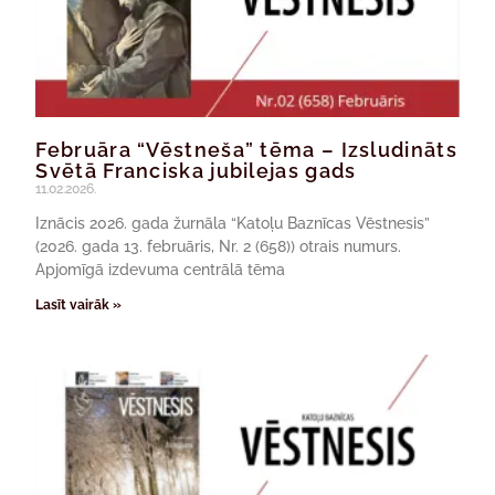
Februāra “Vēstneša” tēma – Izsludināts
Svētā Franciska jubilejas gads
11.02.2026.
Iznācis 2026. gada žurnāla “Katoļu Baznīcas Vēstnesis”
(2026. gada 13. februāris, Nr. 2 (658)) otrais numurs.
Apjomīgā izdevuma centrālā tēma
Lasīt vairāk »