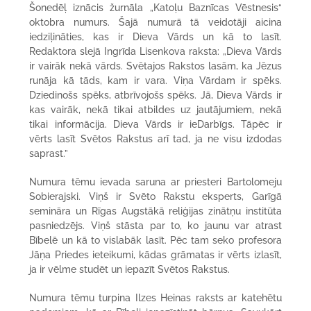
Šonedēļ iznācis žurnāla „Katoļu Baznīcas Vēstnesis“
oktobra numurs. Šajā numurā tā veidotāji aicina
iedziļināties, kas ir Dieva Vārds un kā to lasīt.
Redaktora slejā Ingrīda Lisenkova raksta: „Dieva Vārds
ir vairāk nekā vārds. Svētajos Rakstos lasām, ka Jēzus
runāja kā tāds, kam ir vara. Viņa Vārdam ir spēks.
Dziedinošs spēks, atbrīvojošs spēks. Jā, Dieva Vārds ir
kas vairāk, nekā tikai atbildes uz jautājumiem, nekā
tikai informācija. Dieva Vārds ir ieDarbīgs. Tāpēc ir
vērts lasīt Svētos Rakstus arī tad, ja ne visu izdodas
saprast.”
Numura tēmu ievada saruna ar priesteri Bartolomeju
Sobierajski. Viņš ir Svēto Rakstu eksperts, Garīgā
semināra un Rīgas Augstākā reliģijas zinātņu institūta
pasniedzējs. Viņš stāsta par to, ko jaunu var atrast
Bībelē un kā to vislabāk lasīt. Pēc tam seko profesora
Jāņa Priedes ieteikumi, kādas grāmatas ir vērts izlasīt,
ja ir vēlme studēt un iepazīt Svētos Rakstus.
Numura tēmu turpina Ilzes Heinas raksts ar katehētu