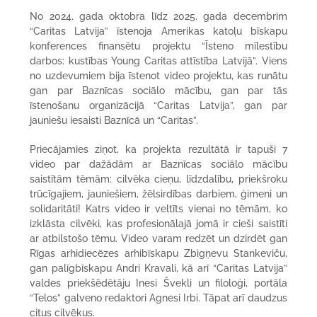
No 2024. gada oktobra līdz 2025. gada decembrim
“Caritas Latvija” īstenoja Amerikas katoļu bīskapu
konferences finansētu projektu “Īsteno mīlestību
darbos: kustības Young Caritas attīstība Latvijā”. Viens
no uzdevumiem bija īstenot video projektu, kas runātu
gan par Baznīcas sociālo mācību, gan par tās
īstenošanu organizācijā “Caritas Latvija”, gan par
jauniešu iesaisti Baznīcā un “Caritas”.
Priecājamies ziņot, ka projekta rezultātā ir tapuši 7
video par dažādām ar Baznīcas sociālo mācību
saistītām tēmām: cilvēka cieņu, līdzdalību, priekšroku
trūcīgajiem, jauniešiem, žēlsirdības darbiem, ģimeni un
solidaritāti! Katrs video ir veltīts vienai no tēmām, ko
izklāsta cilvēki, kas profesionālajā jomā ir cieši saistīti
ar atbilstošo tēmu. Video varam redzēt un dzirdēt gan
Rīgas arhidiecēzes arhibīskapu Zbigņevu Stankeviču,
gan palīgbīskapu Andri Kravali, kā arī “Caritas Latvija”
valdes priekšēdētāju Inesi Švekli un filoloģi, portāla
“Telos” galveno redaktori Agnesi Irbi. Tāpat arī daudzus
citus cilvēkus.