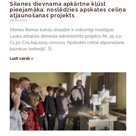
Silenes dievnama apkārtne kļūst
pieejamāka: noslēdzies apskates celiņa
atjaunošanas projekts
08.06.2026.
Silenes Romas katoļu draudze ir veiksmīgi noslēgusi
Lauku atbalsta dienesta administrēto projektu Nr. 25-03-
CL30-C0LA19.2205-000001 “Apskates celiņa atjaunošana
baznīcas teritorijā”. Šī
Lasīt vairāk »