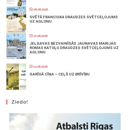
08.08.2026.
SVĒTĀ FRANCISKA DRAUDZES SVĒTCEĻOJUMS
UZ AGLONU
10.08.2026.
JELGAVAS BEZVAINĪGĀS JAUNAVAS MARIJAS
ROMAS KATOĻU DRAUDZES SVĒTCEĻOJUMS UZ
AGLONU
14.08.2026.
GARĪGĀ CĪŅA – CEĻŠ UZ BRĪVĪBU
Ziedo!