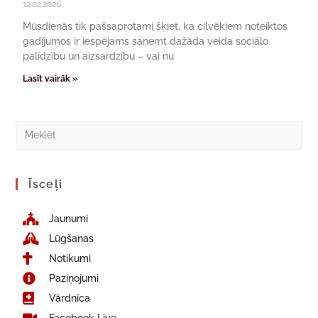
12.02.2026.
Mūsdienās tik pašsaprotami šķiet, ka cilvēkiem noteiktos
gadījumos ir iespējams saņemt dažāda veida sociālo
palīdzību un aizsardzību – vai nu
Lasīt vairāk »
Īsceļi
Jaunumi
Lūgšanas
Notikumi
Paziņojumi
Vārdnīca
Facebook Live