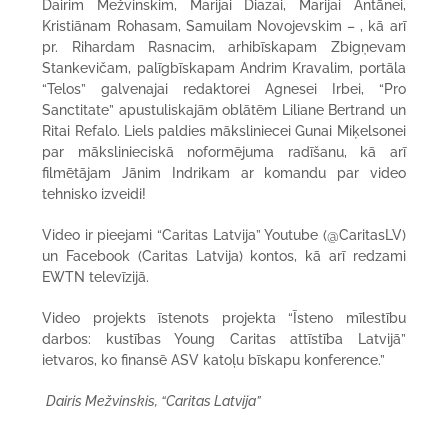
Dairim Mežvinskim, Marijai Diazai, Marijai Antānei,
Kristiānam Rohasam, Samuilam Novojevskim – , kā arī
pr. Rihardam Rasnacim, arhibīskapam Zbigņevam
Stankevičam, palīgbīskapam Andrim Kravalim, portāla
“Telos” galvenajai redaktorei Agnesei Irbei, “Pro
Sanctitate” apustuliskajām oblātēm Liliane Bertrand un
Ritai Refalo. Liels paldies māksliniecei Gunai Miķelsonei
par mākslinieciskā noformējuma radīšanu, kā arī
filmētājam Jānim Indrikam ar komandu par video
tehnisko izveidi!
Video ir pieejami “Caritas Latvija” Youtube (@CaritasLV)
un Facebook (Caritas Latvija) kontos, kā arī redzami
EWTN televīzijā.
Video projekts īstenots projekta “Īsteno mīlestību
darbos: kustības Young Caritas attīstība Latvijā”
ietvaros, ko finansē ASV katoļu bīskapu konference.”
Dairis Mežvinskis, “Caritas Latvija”