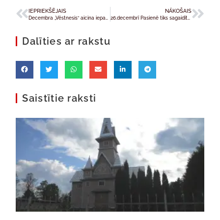
IEPRIEKŠĒJAIS
NĀKOŠAIS
Decembra „Vēstnesis“ aicina iepazīt eņģeļus
26.decembrī Pasienē tiks sagaidīta Laba Padoma Dievmātes freska
Dalīties ar rakstu
Saistītie raksti