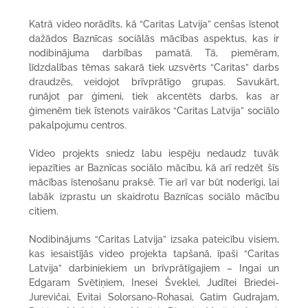
Katrā video norādīts, kā “Caritas Latvija” cenšas īstenot
dažādos Baznīcas sociālās mācības aspektus, kas ir
nodibinājuma darbības pamatā. Tā, piemēram,
līdzdalības tēmas sakarā tiek uzsvērts “Caritas” darbs
draudzēs, veidojot brīvprātīgo grupas. Savukārt,
runājot par ģimeni, tiek akcentēts darbs, kas ar
ģimenēm tiek īstenots vairākos “Caritas Latvija” sociālo
pakalpojumu centros.
Video projekts sniedz labu iespēju nedaudz tuvāk
iepazīties ar Baznīcas sociālo mācību, kā arī redzēt šīs
mācības īstenošanu praksē. Tie arī var būt noderīgi, lai
labāk izprastu un skaidrotu Baznīcas sociālo mācību
citiem.
Nodibinājums “Caritas Latvija” izsaka pateicību visiem,
kas iesaistījās video projekta tapšanā, īpaši “Caritas
Latvija” darbiniekiem un brīvprātīgajiem – Ingai un
Edgaram Svētiņiem, Inesei Šveklei, Judītei Briedei-
Jurevičai, Evitai Solorsano-Rohasai, Gatim Gudrajam,