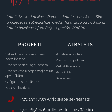
Katolis.lv ir Latvijas Romas katoļu baznīcas Rīgas
arhidiecēzes sabiedriskais medijs, kura darbību nodrošina
Katoļu baznīcas informācijas aģentūra (KABIA).
PROJEKTI:
ATBALSTS:
Sabiedrības garīgās dzīves
Privātuma politika
padziļināšana
Ziedojumu politika
Atbalsts baznīcu atjaunošanai
KABIA Komanda
Atbalsts katoļu organizācijām un
Par KABIA
apvienībām
Sazināties
Garīgajam semināram 100
KABIA iniciatīvas
+371 29948353 Arhibīskapa sekretariāts
+371 26382126 pr. Ilmārs Tolstovs (Mediju