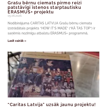
Grašu bērnu ciemats pirmo reizi
patstāvīgi īstenos starptautisku
ERASMUS+ projektu
05.06.2026.
Nodibinājuma CARITAS LATVIJA Grašu bērnu ciemata
izstrādātais projekts “HOW IT’S MADE” (“KĀ TAS TOP”) ir
saņēmis nozīmīgu atbalstu ERASMUS+ programmā,
Lasīt vairāk »
“Caritas Latvija” uzsāk jaunu projektu!