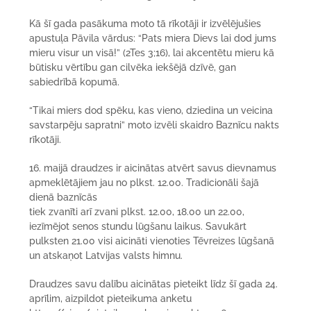
Kā šī gada pasākuma moto tā rīkotāji ir izvēlējušies
apustuļa Pāvila vārdus: “Pats miera Dievs lai dod jums
mieru visur un visā!” (2Tes 3;16), lai akcentētu mieru kā
būtisku vērtību gan cilvēka iekšējā dzīvē, gan
sabiedrībā kopumā.
“Tikai miers dod spēku, kas vieno, dziedina un veicina
savstarpēju sapratni” moto izvēli skaidro Baznīcu nakts
rīkotāji.
16. maijā draudzes ir aicinātas atvērt savus dievnamus
apmeklētājiem jau no plkst. 12.00. Tradicionāli šajā
dienā baznīcās
tiek zvanīti arī zvani plkst. 12.00, 18.00 un 22.00,
iezīmējot senos stundu lūgšanu laikus. Savukārt
pulksten 21.00 visi aicināti vienoties Tēvreizes lūgšanā
un atskaņot Latvijas valsts himnu.
Draudzes savu dalību aicinātas pieteikt līdz šī gada 24.
aprīlim, aizpildot pieteikuma anketu