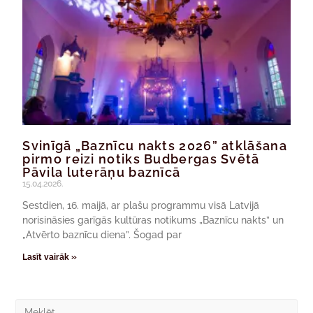
Svinīgā „Baznīcu nakts 2026” atklāšana
pirmo reizi notiks Budbergas Svētā
Pāvila luterāņu baznīcā
15.04.2026.
Sestdien, 16. maijā, ar plašu programmu visā Latvijā
norisināsies garīgās kultūras notikums „Baznīcu nakts” un
„Atvērto baznīcu diena”. Šogad par
Lasīt vairāk »