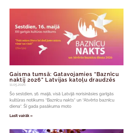
Gaisma tumsā: Gatavojamies “Baznīcu
naktij 2026” Latvijas katoļu draudzēs
11.05.2026.
Šo sestdien, 16. maijā, visā Latvijā norisināsies garīgās
kultūras notikums “Baznīcu nakts” un “Atvērto baznīcu
diena”. Šī gada pasākuma moto
Lasīt vairāk »