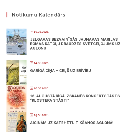
Notikumu Kalendārs
10.08.2026.
JELGAVAS BEZVAINĪGĀS JAUNAVAS MARIJAS
ROMAS KATOĻU DRAUDZES SVĒTCEĻOJUMS UZ
AGLONU
14.08.2026.
GARĪGĀ CĪŅA – CEĻŠ UZ BRĪVĪBU
16.08.2026.
16. AUGUSTĀ RĪGĀ IZSKANĒS KONCERTSTĀSTS
“KLOSTERA STĀSTI”
19.08.2026.
AICINĀM UZ KATEHĒTU TIKŠANOS AGLONĀ!