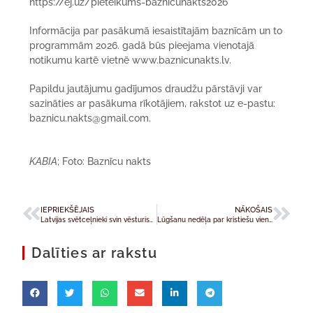
https://ej.uz/pieteikums-baznicunakts2026
Informācija par pasākumā iesaistītajām baznīcām un to
programmām 2026. gadā būs pieejama vienotajā
notikumu kartē vietnē www.baznicunakts.lv.
Papildu jautājumu gadījumos draudžu pārstāvji var
sazināties ar pasākuma rīkotājiem, rakstot uz e-pastu:
baznicu.nakts@gmail.com.
KABIA
; Foto: Baznīcu nakts
IEPRIEKŠĒJAIS
NĀKOŠAIS
Latvijas svētceļnieki svin vēsturiskā notikuma noslēgumu
Lūgšanu nedēļa par kristiešu vienotību
Dalīties ar rakstu