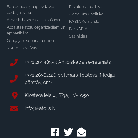
Sabiedrības garīgās dzīves
Privātuma politika
padziļināšana
Ziedojumu politika
Atbalsts baznīcu atjaunošanai
KABIA Komanda
Atbalsts katoļu organizācijām un
Par KABIA
apvienībām
Sazināties
Garīgajam semināram 100
KABIA iniciatīvas
+371 29948353 Arhibīskapa sekretariāts
+371 26382126 pr. Ilmārs Tolstovs (Mediju
pārstāvjiem)
Klostera iela 4, Rīga, LV-1050
info@katolis.lv