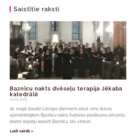
Saistītie raksti
Baznīcu nakts dvēseļu terapija Jēkaba
katedrālē
20.05.2026.
16. maijā daudzi Latvijas dievnami atkal vēra durvis
apmeklētājiem Baznīcu nakts kultūras pasākumu ietvaros,
dodot iespēju iepazīt Baznīcu, tās vēsturi
Lasīt vairāk »