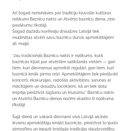
Arī šogad norisināsies par tradīciju kļuvušie kultūras
notikumi Baznīcu nakts un Atvērto baznīcu diena, ziņo
pasākumu rīkotāji.
Šogad dažādu konfesiju draudzes Latvijā tiek
mudinātas atvērt savu baznīcu durvis apmeklētājiem
16. maijā.
“Jau tradicionāli Baznīcu nakts ir notikums, kurā
baznīcas kļūst par atvērtām satikšanās vietām — gan
tiem, kuri dievnamus apmeklē regulāri, gan tiem, kuri
baznīcā ienāk pirmo reizi. Apmeklētājiem tiek piedāvāti
koncerti, ekskursijas, radošās aktivitātes, sarunas ar
mācītājiem un draudžu locekļiem, kā arī tiek dota
iespēja piedzīvot lūgšanu un klusumu,” Baznīcu nakts
un Atvērto Baznīcu dienas nozīmi skaidro šī notikuma
rīkotāji.
Šajā dienā un vakarā dievnami visā Latvijā aicinās
ikvienu apmeklētāju ienākt baznīcās, piedzīvot to īpašo
atmosfēru un iepazīt kristīgās tradīcijas daudzveidību.