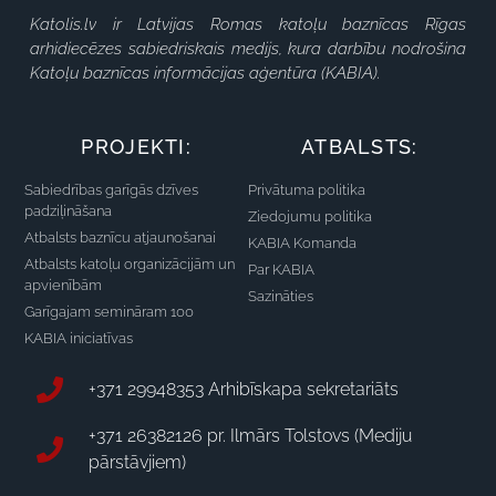
Katolis.lv ir Latvijas Romas katoļu baznīcas Rīgas
arhidiecēzes sabiedriskais medijs, kura darbību nodrošina
Katoļu baznīcas informācijas aģentūra (KABIA).
PROJEKTI:
ATBALSTS:
Sabiedrības garīgās dzīves
Privātuma politika
padziļināšana
Ziedojumu politika
Atbalsts baznīcu atjaunošanai
KABIA Komanda
Atbalsts katoļu organizācijām un
Par KABIA
apvienībām
Sazināties
Garīgajam semināram 100
KABIA iniciatīvas
+371 29948353 Arhibīskapa sekretariāts
+371 26382126 pr. Ilmārs Tolstovs (Mediju
pārstāvjiem)