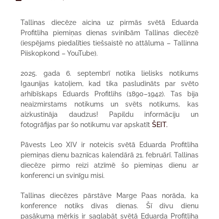
Tallinas diecēze aicina uz pirmās svētā Eduarda
Profitliha piemiņas dienas svinībām Tallinas diecēzē
(iespējams piedalīties tiešsaistē no attāluma – Tallinna
Piiskopkond – YouTube).
2025. gada 6. septembrī notika lielisks notikums
Igaunijas katoļiem, kad tika pasludināts par svēto
arhibīskaps Eduards Profitlihs (1890–1942). Tas bija
neaizmirstams notikums un svēts notikums, kas
aizkustināja daudzus! Papildu informāciju un
fotogrāfijas par šo notikumu var apskatīt
ŠEIT.
Pāvests Leo XIV ir noteicis svētā Eduarda Profitliha
piemiņas dienu baznīcas kalendārā 21. februārī. Tallinas
diecēze pirmo reizi atzīmē šo piemiņas dienu ar
konferenci un svinīgu misi.
Tallinas diecēzes pārstāve Marge Paas norāda, ka
konference notiks divas dienas. Šī divu dienu
pasākuma mērķis ir saglabāt svētā Eduarda Profitliha