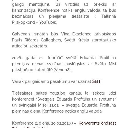
garīgo mantojumu un virzīties uz priekšu ar
kanonizāciju. Konference notiks angļu valodā, tā būs
bezmaksas un pieejama tiešsaistē ( Tallinna
Piiskopkond – YouTube).
Galvenais runātājs būs Viņa Ekselence arhibīskaps
Pauls Ričards Gallaghers, Svētā Krēsla starptautisko
attiecību sekretārs.
2026. gada 21. februārī svētā Eduarda Profitliha
piemiņas dienas svinības noslēgsies ar Svēto Misi
plkst. 16:00 katedrālē (Vene 18).
Vairāk par gaidāmo pasākumu var uzzināt
ŠEIT
.
Tiešsaistes saites Youtube kanālā, lai sekotu līdzi
konferencei “Svētīgais Eduards Profitlihs un svētums”
un svinīgajai Misei 21.02. – svētīgā Eduarda Profitliha
piemiņas dienā.
Konference notiks angļu valodā.
Konference (1 diena, 20.02.2026.) –
Konverents õndsast