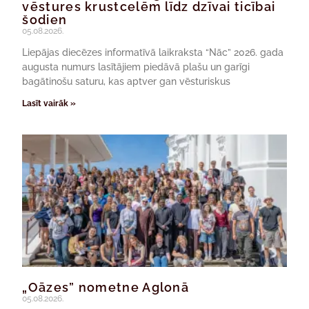
vēstures krustcelēm līdz dzīvai ticībai
šodien
05.08.2026.
Liepājas diecēzes informatīvā laikraksta “Nāc” 2026. gada
augusta numurs lasītājiem piedāvā plašu un garīgi
bagātinošu saturu, kas aptver gan vēsturiskus
Lasīt vairāk »
„Oāzes” nometne Aglonā
05.08.2026.