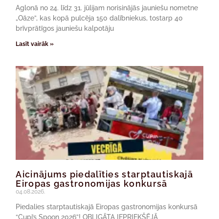
Aglonā no 24. līdz 31. jūlijam norisinājās jauniešu nometne
„Oāze”, kas kopā pulcēja 150 dalībniekus, tostarp 40
brīvprātīgos jauniešu kalpotāju
Lasīt vairāk »
Aicinājums piedalīties starptautiskajā
Eiropas gastronomijas konkursā
04.08.2026.
Piedalies starptautiskajā Eiropas gastronomijas konkursā
“Cupi’s Spoon 2026”! OBLIGĀTA IEPRIEKŠĒJĀ