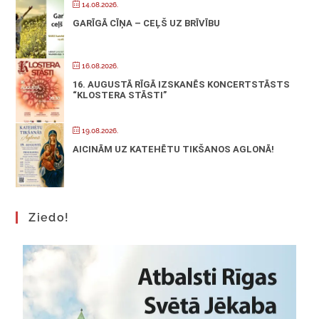
14.08.2026.
GARĪGĀ CĪŅA – CEĻŠ UZ BRĪVĪBU
16.08.2026.
16. AUGUSTĀ RĪGĀ IZSKANĒS KONCERTSTĀSTS
“KLOSTERA STĀSTI”
19.08.2026.
AICINĀM UZ KATEHĒTU TIKŠANOS AGLONĀ!
Ziedo!