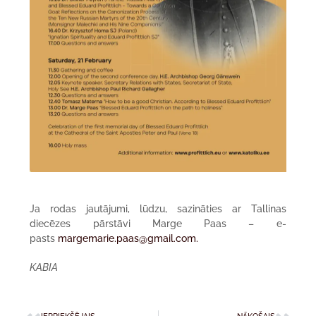
Ja rodas jautājumi, lūdzu, sazināties ar Tallinas
diecēzes pārstāvi Marge Paas – e-
pasts
margemarie.paas@gmail.com.
KABIA
IEPRIEKŠĒJAIS
NĀKOŠAIS