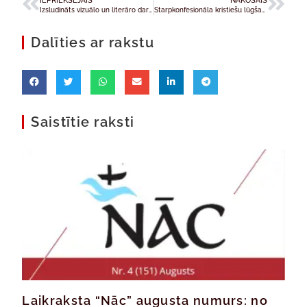
Izsludināts vizuālo un literāro darbu konkurss “Svētā Franciska iedvesmā”, kas veltīts Svētā Franciska no Asīzes jubilejas gadam
Starpkonfesionāla kristiešu lūgšanu iniciatīva “Lūgšanu kapela pār Latviju”
Dalīties ar rakstu
Saistītie raksti
Laikraksta “Nāc” augusta numurs: no