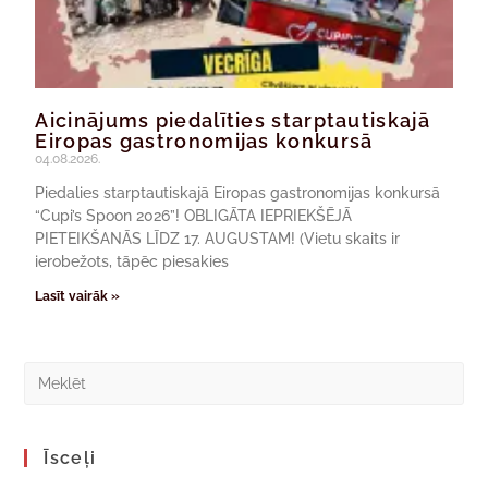
Aicinājums piedalīties starptautiskajā
Eiropas gastronomijas konkursā
04.08.2026.
Piedalies starptautiskajā Eiropas gastronomijas konkursā
“Cupi’s Spoon 2026”! OBLIGĀTA IEPRIEKŠĒJĀ
PIETEIKŠANĀS LĪDZ 17. AUGUSTAM! (Vietu skaits ir
ierobežots, tāpēc piesakies
Lasīt vairāk »
Īsceļi