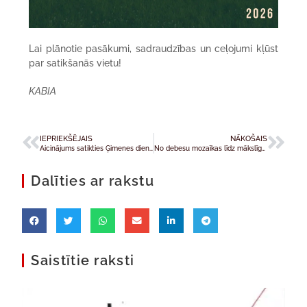
Lai plānotie pasākumi, sadraudzības un ceļojumi kļūst
par satikšanās vietu!
KABIA
IEPRIEKŠĒJAIS
NĀKOŠAIS
Aicinājums satikties Ģimenes dienas pasākumā Rīgā
No debesu mozaīkas līdz mākslīgajam intelektam: Iznācis jaunais „Katoļu Baznīcas Vēstnesis”
Dalīties ar rakstu
Saistītie raksti