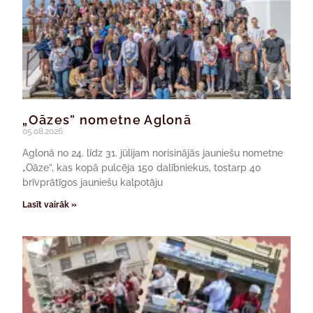
„Oāzes” nometne Aglonā
05.08.2026.
Aglonā no 24. līdz 31. jūlijam norisinājās jauniešu nometne
„Oāze”, kas kopā pulcēja 150 dalībniekus, tostarp 40
brīvprātīgos jauniešu kalpotāju
Lasīt vairāk »