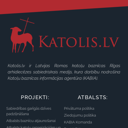
Katolis.lv ir Latvijas Romas katoļu baznīcas Rīgas
arhidiecēzes sabiedriskais medijs, kura darbību nodrošina
Katoļu baznīcas informācijas aģentūra (KABIA).
PROJEKTI:
ATBALSTS:
Sabiedrības garīgās dzīves
Privātuma politika
padziļināšana
Ziedojumu politika
Atbalsts baznīcu atjaunošanai
KABIA Komanda
Atbalsts katoļu organizācijām un