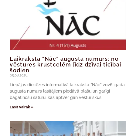
Laikraksta “Nāc” augusta numurs: no
vēstures krustcelēm līdz dzīvai ticībai
šodien
05.08.2026.
Liepājas diecēzes informatīvā laikraksta “Nāc” 2026. gada
augusta numurs lasītājiem piedāvā plašu un garīgi
bagātinošu saturu, kas aptver gan vēsturiskus
Lasīt vairāk »