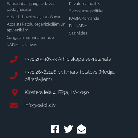
Sabiedrības garīgās dzīves
Privātuma politika
padziļināšana
Ziedojumu politika
Atbalsts baznīcu atjaunošanai
KABIA Komanda
Atbalsts katoļu organizācijām un
Par KABIA
apvienībām
Sazināties
Garīgajam semināram 100
KABIA iniciatīvas
+371 29948353 Arhibīskapa sekretariāts
+371 26382126 pr. Ilmārs Tolstovs (Mediju
pārstāvjiem)
Klostera iela 4, Rīga, LV-1050
info@katolis.lv