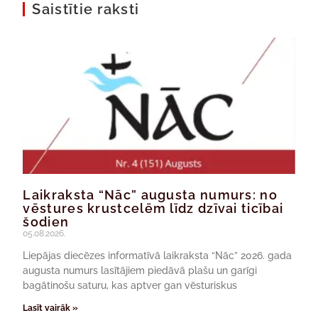
Saistītie raksti
Laikraksta “Nāc” augusta numurs: no
vēstures krustcelēm līdz dzīvai ticībai
šodien
05.08.2026.
Liepājas diecēzes informatīvā laikraksta “Nāc” 2026. gada
augusta numurs lasītājiem piedāvā plašu un garīgi
bagātinošu saturu, kas aptver gan vēsturiskus
Lasīt vairāk »