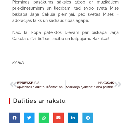
Piemiņas pasākums sāksies 18:00 ar muzikāliem
priekšnesumiem un liecībām, tad 19:00 svētā Mise
bīskapa Jāņa Cakula piemiņai, pēc svētās Mises –
adorācijas laiks un sadraudzības agape.
Nāc, lai kopā pateiktos Dievam par bīskapa Jāņa
Cakula dzīvi, ticības liecību un kalpojumu Baznīcai!
KABIA
IEPRIEKŠĒJAIS
NĀKOŠAIS
Apvienības “Laulāto Tikšanās” animatori Daugavas lokos
Asociācija “Ģimene” aicina politiskās partijas 15. Saeimas vēlēšanu programmās par prioritāti izvirzīt demogrāfiju un ģimenes vērtības
Dalīties ar rakstu