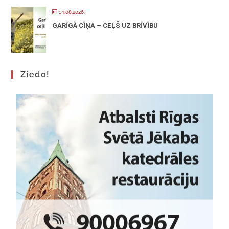
14.08.2026.
GARĪGĀ CĪŅA – CEĻŠ UZ BRĪVĪBU
Ziedo!