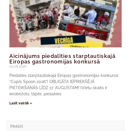
Aicinājums piedalīties starptautiskajā
Eiropas gastronomijas konkursā
04.08.2026.
Piedalies starptautiskajā Eiropas gastronomijas konkursā
“Cupi’s Spoon 2026”! OBLIGĀTA IEPRIEKŠĒJĀ
PIETEIKŠANĀS LĪDZ 17. AUGUSTAM! (Vietu skaits ir
ierobežots, tāpēc piesakies
Lasīt vairāk »