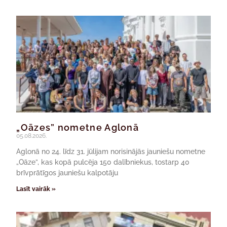
„Oāzes” nometne Aglonā
05.08.2026.
Aglonā no 24. līdz 31. jūlijam norisinājās jauniešu nometne
„Oāze”, kas kopā pulcēja 150 dalībniekus, tostarp 40
brīvprātīgos jauniešu kalpotāju
Lasīt vairāk »