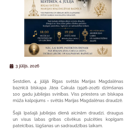
3 jūlijs, 2026
Sestdien, 4. jūlijā Rīgas svētās Marijas Magdalēnas
baznīcā bīskapa Jāņa Cakula (1926-2026) dzimšanas
100 gadu jubilejas svinības. Viss priestera un bīskapa
mūža kalpojums – svētās Marijas Magdalēnas draudzē.
Šajā īpašajā jubilejas dienā aicinām draudzi, draugus
un visus labas gribas cilvēkus pulcēties kopīgam
pateicības, lūgšanas un sadraudzības laikam.