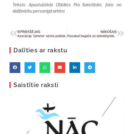
Teksts: Apustuliskās Oblātes Pro Sanctitate, foto: no
dalībnieku personīgā arhīva
IEPRIEKŠĒJAIS
NĀKOŠAIS
Asociācija “Ģimene” aicina politiskās partijas 15. Saeimas vēlēšanu programmās par prioritāti izvirzīt demogrāfiju un ģimenes vērtības
Pazudusī bagāža un dziedātprieks: Piotrs Palka Liepājā
Dalīties ar rakstu
Saistītie raksti