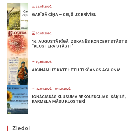
14.08.2026.
GARĪGĀ CĪŅA – CEĻŠ UZ BRĪVĪBU
16.08.2026.
16. AUGUSTĀ RĪGĀ IZSKANĒS KONCERTSTĀSTS
“KLOSTERA STĀSTI”
19.08.2026.
AICINĀM UZ KATEHĒTU TIKŠANOS AGLONĀ!
30.09.2026.
- 04.10.2026.
IGNĀCISKĀS KLUSUMA REKOLEKCIJAS IKŠĶILĒ,
KARMELA MĀSU KLOSTERĪ
Ziedo!