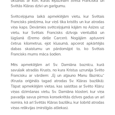
tikšanās ar kori, kurās iepazinām Svētā Franciska un
Svētās Klāras dzīvi un garīgumu.
Svētceļojuma laikā apmeklējām vietu, kur Svētais
Francisks piedzima, kur viņš tika kristīts un kur atrodas
viņa kaps. Devāmies svētceļojumā kājām no Asīzes uz
vietu, kur Svētais Francisks dzīvoja vientulībā un
lūgšanā (Eremo delle Carceri). Nogājām aptuveni
četrus kilometrus, ejot klusumā, apcerot apkārtējās
dabas skaistumu un pārdomājot to, ko Svētais
Francisks mums māca šodien.
Mēs apmeklējām arī Sv. Damiāna baznīcu, kurā
savulaik atradās Krusts, no kura Kristus uzrunāja Svēto
Francisku ar vārdiem: „Ej un atjauno Manu Baznīcu.”
(Krusta oriģināls tagad atrodas Sv. Klāras bazilikā).
Tāpat apmeklējām vietas, kas saistītas ar Svēto Klāru:
viņas dzimšanas vietu, Sv. Damiāna klosteri, kur viņa
pavadīja savus pirmos konsekrētās dzīves gadus un arī
nomira, kā arī Svētās Klāras baziliku, kur šobrīd atrodas
viņas relikvijas (mirstīgās atliekas).