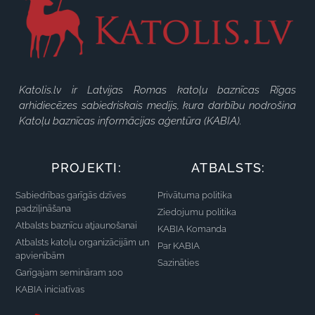
Katolis.lv ir Latvijas Romas katoļu baznīcas Rīgas
arhidiecēzes sabiedriskais medijs, kura darbību nodrošina
Katoļu baznīcas informācijas aģentūra (KABIA).
PROJEKTI:
ATBALSTS:
Sabiedrības garīgās dzīves
Privātuma politika
padziļināšana
Ziedojumu politika
Atbalsts baznīcu atjaunošanai
KABIA Komanda
Atbalsts katoļu organizācijām un
Par KABIA
apvienībām
Sazināties
Garīgajam semināram 100
KABIA iniciatīvas