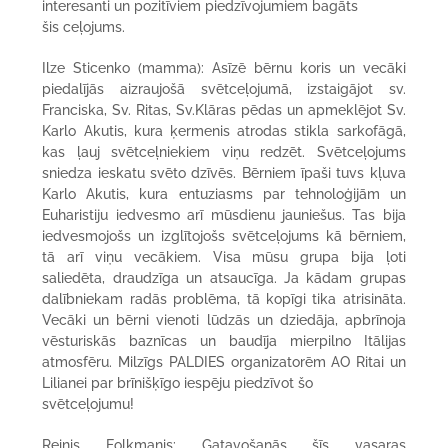
interesanti un pozitīviem piedzīvojumiem bagāts
šis ceļojums.
Ilze Sticenko (mamma): Asīzē bērnu koris un vecāki
piedalījās aizraujošā svētceļojumā, izstaigājot sv.
Franciska, Sv. Ritas, Sv.Klāras pēdas un apmeklējot Sv.
Karlo Akutis, kura ķermenis atrodas stikla sarkofāgā,
kas ļauj svētceļniekiem viņu redzēt. Svētceļojums
sniedza ieskatu svēto dzīvēs. Bērniem īpaši tuvs kļuva
Karlo Akutis, kura entuziasms par tehnoloģijām un
Euharistiju iedvesmo arī mūsdienu jauniešus. Tas bija
iedvesmojošs un izglītojošs svētceļojums kā bērniem,
tā arī viņu vecākiem. Visa mūsu grupa bija ļoti
saliedēta, draudzīga un atsaucīga. Ja kādam grupas
dalībniekam radās problēma, tā kopīgi tika atrisināta.
Vecāki un bērni vienoti lūdzās un dziedāja, apbrīnoja
vēsturiskās baznīcas un baudīja mierpilno Itālijas
atmosfēru. Milzīgs PALDIES organizatorēm AO Ritai un
Lilianei par brīnišķīgo iespēju piedzīvot šo
svētceļojumu!
Reinis Folkmanis: Gatavošanās šīs vasaras