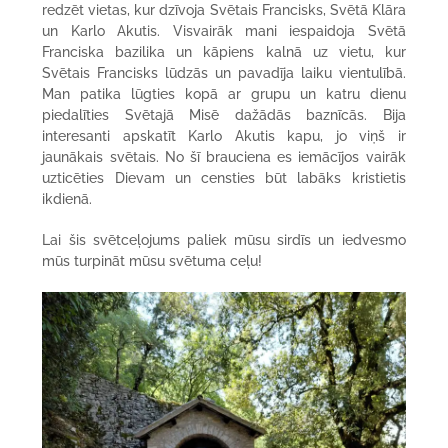
redzēt vietas, kur dzīvoja Svētais Francisks, Svētā Klāra
un Karlo Akutis. Visvairāk mani iespaidoja Svētā
Franciska bazilika un kāpiens kalnā uz vietu, kur
Svētais Francisks lūdzās un pavadīja laiku vientulībā.
Man patika lūgties kopā ar grupu un katru dienu
piedalīties Svētajā Misē dažādās baznīcās. Bija
interesanti apskatīt Karlo Akutis kapu, jo viņš ir
jaunākais svētais. No šī brauciena es iemācījos vairāk
uzticēties Dievam un censties būt labāks kristietis
ikdienā.
Lai šis svētceļojums paliek mūsu sirdīs un iedvesmo
mūs turpināt mūsu svētuma ceļu!