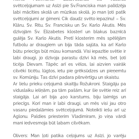
svētceļojumam uz Asīzi pie Sv.Franciska man palīdzēja
labi mācīties skolā un mūzikas skolā, jo man ļoti patīk
svētceļojumi ar ģimeni. Cik daudz svēto iepazinu! – Sv.
Klāru, Sv. Ritu, Sv. Francisku un Sv. Karlo Akutis. Mēs
dzīvojām Sv. Elizabetes klosterī un blakus baznīcā
gulēja Sv. Karlo Akutis. Pretī klosterim mēs spēlējām
futbolu ar draugiem un bija tāda sajūta, ka arī Karlo
būtu priecīgs būt mūsu komandā. Visi iepazītie svētie ir
labi draugi, jo dzīvoja parastu dzīvi kā mēs, bet ļoti
ticēja Dievam. Tāpēc arī es vēlos, lai aizvien vairāk
cilvēki ticētu, lūgtos, ietu pie grēksūdzes un pieņemtu
sv. Komūniju. Tas dzīvi padara pilnvērtīgu un skaistu.
Ar lielu prieku ceļojumā skaitīju Rožukroni. Staigāju pa
viduslaiku ieliņām, pa tām pašām, kur šie svētie reiz arī
staigāja. Lai arī bija 40o karstums, biju laimīgs un
priecīgs. Korī man ir labi draugi, un mēs visi jau otro
vasaru piedalāmies svētceļojumā. Noteikti iešu arī uz
Aglonu. Paldies priesterim Vladimiram, jo viņa vārdi
mani iedvesmoja būt labam cilvēkam.
Olivers: Man ļoti patika ceļojums uz Asīzi, jo varēju