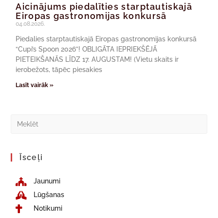
Aicinājums piedalīties starptautiskajā
Eiropas gastronomijas konkursā
04.08.2026.
Piedalies starptautiskajā Eiropas gastronomijas konkursā
“Cupi’s Spoon 2026”! OBLIGĀTA IEPRIEKŠĒJĀ
PIETEIKŠANĀS LĪDZ 17. AUGUSTAM! (Vietu skaits ir
ierobežots, tāpēc piesakies
Lasīt vairāk »
Īsceļi
Jaunumi
Lūgšanas
Notikumi