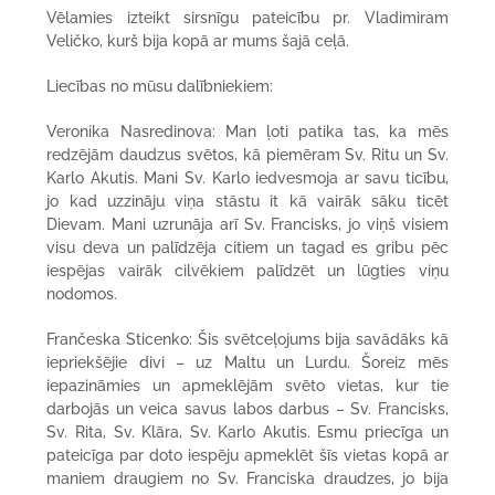
Vēlamies izteikt sirsnīgu pateicību pr. Vladimiram
Veličko, kurš bija kopā ar mums šajā ceļā.
Liecības no mūsu dalībniekiem:
Veronika Nasredinova: Man ļoti patika tas, ka mēs
redzējām daudzus svētos, kā piemēram Sv. Ritu un Sv.
Karlo Akutis. Mani Sv. Karlo iedvesmoja ar savu ticību,
jo kad uzzināju viņa stāstu it kā vairāk sāku ticēt
Dievam. Mani uzrunāja arī Sv. Francisks, jo viņš visiem
visu deva un palīdzēja citiem un tagad es gribu pēc
iespējas vairāk cilvēkiem palīdzēt un lūgties viņu
nodomos.
Frančeska Sticenko: Šis svētceļojums bija savādāks kā
iepriekšējie divi – uz Maltu un Lurdu. Šoreiz mēs
iepazināmies un apmeklējām svēto vietas, kur tie
darbojās un veica savus labos darbus – Sv. Francisks,
Sv. Rita, Sv. Klāra, Sv. Karlo Akutis. Esmu priecīga un
pateicīga par doto iespēju apmeklēt šīs vietas kopā ar
maniem draugiem no Sv. Franciska draudzes, jo bija