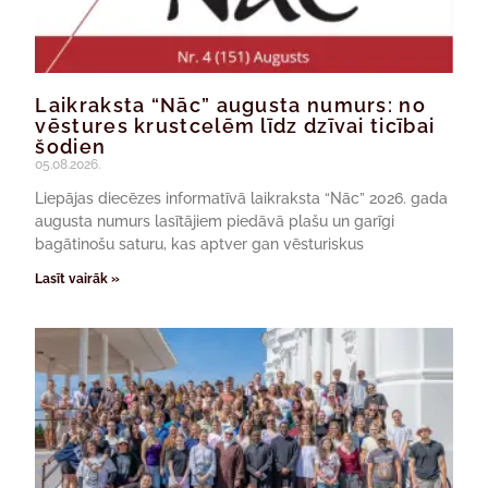
Laikraksta “Nāc” augusta numurs: no
vēstures krustcelēm līdz dzīvai ticībai
šodien
05.08.2026.
Liepājas diecēzes informatīvā laikraksta “Nāc” 2026. gada
augusta numurs lasītājiem piedāvā plašu un garīgi
bagātinošu saturu, kas aptver gan vēsturiskus
Lasīt vairāk »