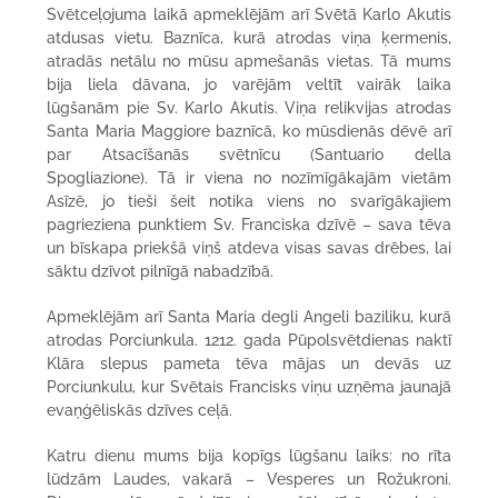
Svētceļojuma laikā apmeklējām arī Svētā Karlo Akutis
atdusas vietu. Baznīca, kurā atrodas viņa ķermenis,
atradās netālu no mūsu apmešanās vietas. Tā mums
bija liela dāvana, jo varējām veltīt vairāk laika
lūgšanām pie Sv. Karlo Akutis. Viņa relikvijas atrodas
Santa Maria Maggiore baznīcā, ko mūsdienās dēvē arī
par Atsacīšanās svētnīcu (Santuario della
Spogliazione). Tā ir viena no nozīmīgākajām vietām
Asīzē, jo tieši šeit notika viens no svarīgākajiem
pagrieziena punktiem Sv. Franciska dzīvē – sava tēva
un bīskapa priekšā viņš atdeva visas savas drēbes, lai
sāktu dzīvot pilnīgā nabadzībā.
Apmeklējām arī Santa Maria degli Angeli baziliku, kurā
atrodas Porciunkula. 1212. gada Pūpolsvētdienas naktī
Klāra slepus pameta tēva mājas un devās uz
Porciunkulu, kur Svētais Francisks viņu uzņēma jaunajā
evaņģēliskās dzīves ceļā.
Katru dienu mums bija kopīgs lūgšanu laiks: no rīta
lūdzām Laudes, vakarā – Vesperes un Rožukroni.