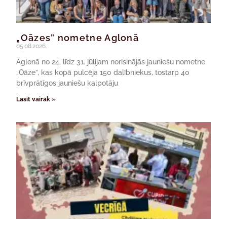
„Oāzes” nometne Aglonā
05.08.2026.
Aglonā no 24. līdz 31. jūlijam norisinājās jauniešu nometne
„Oāze”, kas kopā pulcēja 150 dalībniekus, tostarp 40
brīvprātīgos jauniešu kalpotāju
Lasīt vairāk »