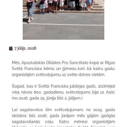
7 jūlijs, 2026
Mēs, Apustuliskās Oblātes Pro Sanctitate kopā ar Rīgas
Svētā Franciska bērnu un ģimeņu kori, kā katru gadu,
organizējām svētceļojumu uz svēto dzīves vietām.
Šogad, kas ir Svētā Franciska jubilejas gads, atzīmējot
viņa nāves 800. gadadienu, svētceļojums bija uz Asīzi.
(no 2026. gada 25. jūnija līdz 2. jūlijam.)
Lai sagatavotos šim svētceļojumam, no 2025. gada
oktobra līdz 2026. gada jūnijam mēs gājām garīgās
sagatavošanās ceļu. Katru mēnesi organizējām