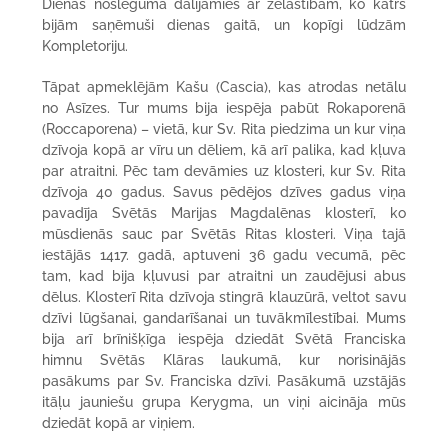
Dienas noslēgumā dalījāmies ar žēlastībām, ko katrs
bijām saņēmuši dienas gaitā, un kopīgi lūdzām
Kompletoriju.
Tāpat apmeklējām Kašu (Cascia), kas atrodas netālu
no Asīzes. Tur mums bija iespēja pabūt Rokaporenā
(Roccaporena) – vietā, kur Sv. Rita piedzima un kur viņa
dzīvoja kopā ar vīru un dēliem, kā arī palika, kad kļuva
par atraitni. Pēc tam devāmies uz klosteri, kur Sv. Rita
dzīvoja 40 gadus. Savus pēdējos dzīves gadus viņa
pavadīja Svētās Marijas Magdalēnas klosterī, ko
mūsdienās sauc par Svētās Ritas klosteri. Viņa tajā
iestājās 1417. gadā, aptuveni 36 gadu vecumā, pēc
tam, kad bija kļuvusi par atraitni un zaudējusi abus
dēlus. Klosterī Rita dzīvoja stingrā klauzūrā, veltot savu
dzīvi lūgšanai, gandarīšanai un tuvākmīlestībai. Mums
bija arī brīnišķīga iespēja dziedāt Svētā Franciska
himnu Svētās Klāras laukumā, kur norisinājās
pasākums par Sv. Franciska dzīvi. Pasākumā uzstājās
itāļu jauniešu grupa Kerygma, un viņi aicināja mūs
dziedāt kopā ar viņiem.